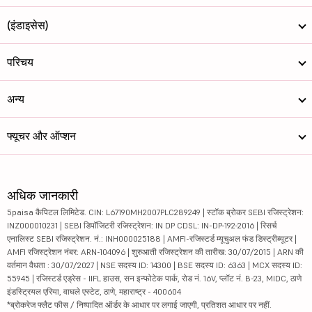
(इंडाइसेस)
परिचय
अन्य
फ्यूचर और ऑप्शन
अधिक जानकारी
5paisa कैपिटल लिमिटेड. CIN: L67190MH2007PLC289249 | स्टॉक ब्रोकर SEBI रजिस्ट्रेशन:
INZ000010231 | SEBI डिपॉजिटरी रजिस्ट्रेशन: IN DP CDSL: IN-DP-192-2016 | रिसर्च
एनालिस्ट SEBI रजिस्ट्रेशन. नं.: INH000025188 | AMFI-रजिस्टर्ड म्यूचुअल फंड डिस्ट्रीब्यूटर |
AMFI रजिस्ट्रेशन नंबर: ARN-104096 | शुरुआती रजिस्ट्रेशन की तारीख: 30/07/2015 | ARN की
वर्तमान वैधता : 30/07/2027 | NSE सदस्य ID: 14300 | BSE सदस्य ID: 6363 | MCX सदस्य ID:
55945 | रजिस्टर्ड एड्रेस - IIFL हाउस, सन इन्फोटेक पार्क, रोड नं. 16V, प्लॉट नं. B-23, MIDC, ठाणे
इंडस्ट्रियल एरिया, वाघले एस्टेट, ठाणे, महाराष्ट्र - 400604
*ब्रोकरेज फ्लैट फीस / निष्पादित ऑर्डर के आधार पर लगाई जाएगी, प्रतिशत आधार पर नहीं.