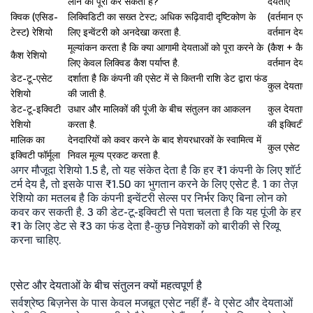
लोन को पूरा कर सकती है?
देयताएं
क्विक (एसिड-
लिक्विडिटी का सख्त टेस्ट; अधिक रूढ़िवादी दृष्टिकोण के
(वर्तमान एसेट 
टेस्ट) रेशियो
लिए इन्वेंटरी को अनदेखा करता है.
वर्तमान देयताए
मूल्यांकन करता है कि क्या आगामी देयताओं को पूरा करने के
(कैश + कैश 
कैश रेशियो
लिए केवल लिक्विड कैश पर्याप्त है.
वर्तमान देयताए
डेट-टू-एसेट
दर्शाता है कि कंपनी की एसेट में से कितनी राशि डेट द्वारा फंड
कुल देयताएं 
रेशियो
की जाती है.
डेट-टू-इक्विटी
उधार और मालिकों की पूंजी के बीच संतुलन का आकलन
कुल देयताएं 
रेशियो
करता है.
की इक्विटी
मालिक का
देनदारियों को कवर करने के बाद शेयरधारकों के स्वामित्व में
कुल एसेट - क
इक्विटी फॉर्मूला
निवल मूल्य प्रकट करता है.
अगर मौजूदा रेशियो 1.5 है, तो यह संकेत देता है कि हर ₹1 कंपनी के लिए शॉर्ट
टर्म देय है, तो इसके पास ₹1.50 का भुगतान करने के लिए एसेट है. 1 का तेज़
रेशियो का मतलब है कि कंपनी इन्वेंटरी सेल्स पर निर्भर किए बिना लोन को
कवर कर सकती है. 3 की डेट-टू-इक्विटी से पता चलता है कि यह पूंजी के हर
₹1 के लिए डेट से ₹3 का फंड देता है-कुछ निवेशकों को बारीकी से रिव्यू
करना चाहिए.
एसेट और देयताओं के बीच संतुलन क्यों महत्वपूर्ण है
सर्वश्रेष्ठ बिज़नेस के पास केवल मजबूत एसेट नहीं हैं- वे एसेट और देयताओं