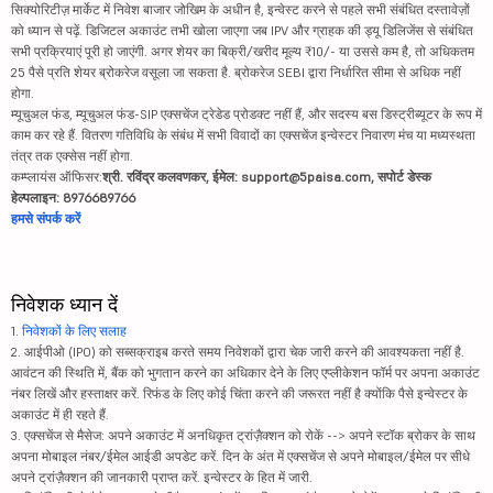
सिक्योरिटीज़ मार्केट में निवेश बाजार जोखिम के अधीन है, इन्वेस्ट करने से पहले सभी संबंधित दस्तावेज़ों
को ध्यान से पढ़ें. डिजिटल अकाउंट तभी खोला जाएगा जब IPV और ग्राहक की ड्यू डिलिजेंस से संबंधित
सभी प्रक्रियाएं पूरी हो जाएंगी. अगर शेयर का बिक्री/खरीद मूल्य ₹10/- या उससे कम है, तो अधिकतम
25 पैसे प्रति शेयर ब्रोकरेज वसूला जा सकता है. ब्रोकरेज SEBI द्वारा निर्धारित सीमा से अधिक नहीं
होगा.
म्यूचुअल फंड, म्यूचुअल फंड-SIP एक्सचेंज ट्रेडेड प्रोडक्ट नहीं हैं, और सदस्य बस डिस्ट्रीब्यूटर के रूप में
काम कर रहे हैं. वितरण गतिविधि के संबंध में सभी विवादों का एक्सचेंज इन्वेस्टर निवारण मंच या मध्यस्थता
तंत्र तक एक्सेस नहीं होगा.
कम्प्लायंस ऑफिसर:
श्री. रविंद्र कलवणकर, ईमेल: support@5paisa.com, सपोर्ट डेस्क
हेल्पलाइन: 8976689766
हमसे संपर्क करें
निवेशक ध्यान दें
1.
निवेशकों के लिए सलाह
2. आईपीओ (IPO) को सब्सक्राइब करते समय निवेशकों द्वारा चेक जारी करने की आवश्यकता नहीं है.
आवंटन की स्थिति में, बैंक को भुगतान करने का अधिकार देने के लिए एप्लीकेशन फॉर्म पर अपना अकाउंट
नंबर लिखें और हस्ताक्षर करें. रिफंड के लिए कोई चिंता करने की जरूरत नहीं है क्योंकि पैसे इन्वेस्टर के
अकाउंट में ही रहते हैं.
3. एक्सचेंज से मैसेज: अपने अकाउंट में अनधिकृत ट्रांज़ैक्शन को रोकें --> अपने स्टॉक ब्रोकर के साथ
अपना मोबाइल नंबर/ईमेल आईडी अपडेट करें. दिन के अंत में एक्सचेंज से अपने मोबाइल/ईमेल पर सीधे
अपने ट्रांज़ैक्शन की जानकारी प्राप्त करें. इन्वेस्टर के हित में जारी.