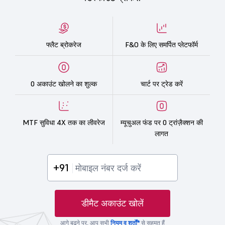
फ्लैट ब्रोकरेज
F&O के लिए समर्पित प्लेटफॉर्म
0 अकाउंट खोलने का शुल्क
चार्ट पर ट्रेड करें
MTF सुविधा 4X तक का लीवरेज
म्यूचुअल फंड पर 0 ट्रांज़ैक्शन की
लागत
+91
डीमैट अकाउंट खोलें
आगे बढ़ने पर, आप सभी
नियम व शर्तों*
से सहमत हैं