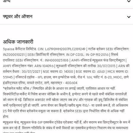
अन्य
फ्यूचर और ऑप्शन
अधिक जानकारी
5paisa कैपिटल लिमिटेड. CIN: L67190MH2007PLC289249 | स्टॉक ब्रोकर SEBI रजिस्ट्रेशन:
INZ000010231 | SEBI डिपॉजिटरी रजिस्ट्रेशन: IN DP CDSL: IN-DP-192-2016 | रिसर्च
एनालिस्ट SEBI रजिस्ट्रेशन. नं.: INH000025188 | AMFI-रजिस्टर्ड म्यूचुअल फंड डिस्ट्रीब्यूटर |
AMFI रजिस्ट्रेशन नंबर: ARN-104096 | शुरुआती रजिस्ट्रेशन की तारीख: 30/07/2015 | ARN की
वर्तमान वैधता : 30/07/2027 | NSE सदस्य ID: 14300 | BSE सदस्य ID: 6363 | MCX सदस्य ID:
55945 | रजिस्टर्ड एड्रेस - IIFL हाउस, सन इन्फोटेक पार्क, रोड नं. 16V, प्लॉट नं. B-23, MIDC, ठाणे
इंडस्ट्रियल एरिया, वाघले एस्टेट, ठाणे, महाराष्ट्र - 400604
*ब्रोकरेज फ्लैट फीस / निष्पादित ऑर्डर के आधार पर लगाई जाएगी, प्रतिशत आधार पर नहीं.
सिक्योरिटीज़ मार्केट में निवेश बाजार जोखिम के अधीन है, इन्वेस्ट करने से पहले सभी संबंधित दस्तावेज़ों
को ध्यान से पढ़ें. डिजिटल अकाउंट तभी खोला जाएगा जब IPV और ग्राहक की ड्यू डिलिजेंस से संबंधित
सभी प्रक्रियाएं पूरी हो जाएंगी. अगर शेयर का बिक्री/खरीद मूल्य ₹10/- या उससे कम है, तो अधिकतम
25 पैसे प्रति शेयर ब्रोकरेज वसूला जा सकता है. ब्रोकरेज SEBI द्वारा निर्धारित सीमा से अधिक नहीं
होगा.
म्यूचुअल फंड, म्यूचुअल फंड-SIP एक्सचेंज ट्रेडेड प्रोडक्ट नहीं हैं, और सदस्य बस डिस्ट्रीब्यूटर के रूप में
काम कर रहे हैं. वितरण गतिविधि के संबंध में सभी विवादों का एक्सचेंज इन्वेस्टर निवारण मंच या मध्यस्थता