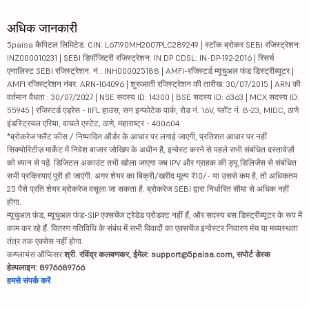
अधिक जानकारी
5paisa कैपिटल लिमिटेड. CIN: L67190MH2007PLC289249 | स्टॉक ब्रोकर SEBI रजिस्ट्रेशन:
INZ000010231 | SEBI डिपॉजिटरी रजिस्ट्रेशन: IN DP CDSL: IN-DP-192-2016 | रिसर्च
एनालिस्ट SEBI रजिस्ट्रेशन. नं.: INH000025188 | AMFI-रजिस्टर्ड म्यूचुअल फंड डिस्ट्रीब्यूटर |
AMFI रजिस्ट्रेशन नंबर: ARN-104096 | शुरुआती रजिस्ट्रेशन की तारीख: 30/07/2015 | ARN की
वर्तमान वैधता : 30/07/2027 | NSE सदस्य ID: 14300 | BSE सदस्य ID: 6363 | MCX सदस्य ID:
55945 | रजिस्टर्ड एड्रेस - IIFL हाउस, सन इन्फोटेक पार्क, रोड नं. 16V, प्लॉट नं. B-23, MIDC, ठाणे
इंडस्ट्रियल एरिया, वाघले एस्टेट, ठाणे, महाराष्ट्र - 400604
*ब्रोकरेज फ्लैट फीस / निष्पादित ऑर्डर के आधार पर लगाई जाएगी, प्रतिशत आधार पर नहीं.
सिक्योरिटीज़ मार्केट में निवेश बाजार जोखिम के अधीन है, इन्वेस्ट करने से पहले सभी संबंधित दस्तावेज़ों
को ध्यान से पढ़ें. डिजिटल अकाउंट तभी खोला जाएगा जब IPV और ग्राहक की ड्यू डिलिजेंस से संबंधित
सभी प्रक्रियाएं पूरी हो जाएंगी. अगर शेयर का बिक्री/खरीद मूल्य ₹10/- या उससे कम है, तो अधिकतम
25 पैसे प्रति शेयर ब्रोकरेज वसूला जा सकता है. ब्रोकरेज SEBI द्वारा निर्धारित सीमा से अधिक नहीं
होगा.
म्यूचुअल फंड, म्यूचुअल फंड-SIP एक्सचेंज ट्रेडेड प्रोडक्ट नहीं हैं, और सदस्य बस डिस्ट्रीब्यूटर के रूप में
काम कर रहे हैं. वितरण गतिविधि के संबंध में सभी विवादों का एक्सचेंज इन्वेस्टर निवारण मंच या मध्यस्थता
तंत्र तक एक्सेस नहीं होगा.
कम्प्लायंस ऑफिसर:
श्री. रविंद्र कलवणकर, ईमेल: support@5paisa.com, सपोर्ट डेस्क
हेल्पलाइन: 8976689766
हमसे संपर्क करें