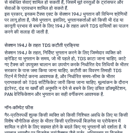
से संबंधित सेवाएं शामिल हो सकती हैं, जिसमें मूर्त वस्तुओं के ट्रांसफर और
सेवाओं के प्रावधान शामिल हो सकते हैं.
इस प्रकार, इनकम टैक्स एक्ट के सेक्शन 194J भुगतान की विभिन्न श्रेणियों
पर लागू होता है, जैसे भुगतान. इसलिए, भुगतानकर्ताओं को किसी भी दंड या
कानूनी प्रभाव से बचने के लिए 194J के तहत अपने TDS दायित्वों का पालन
करने की सलाह दी जाती है.
सेक्शन 194J के तहत TDS कटौती प्रक्रिया
सेक्शन 194J के तहत, निर्दिष्ट भुगतान करने के लिए जिम्मेदार व्यक्ति को
क्रेडिट या भुगतान के समय, जो भी पहले हो, TDS काटा जाना चाहिए. काटे
गए टैक्स को उपयुक्त चालान का उपयोग करके निर्धारित देय तिथियों के भीतर
सरकार के पास जमा किया जाना चाहिए. कटौती का विवरण तिमाही TDS
रिटर्न में रिपोर्ट करना आवश्यक है, और निर्धारित समय-सीमा के भीतर
प्राप्तकर्ता को TDS सर्टिफिकेट जारी किया जाना चाहिए. मूल्यांकन के दौरान
इंटरेस्ट, दंड या खर्चों की अनुमति न देने से बचने के लिए उचित डॉक्यूमेंटेशन,
PAN वेरिफिकेशन और भुगतान का सही वर्गीकरण आवश्यक है.
नॉन-कॉम्पेट फीस
गैर-प्रतिस्पर्धी शुल्क किसी व्यक्ति को किसी निश्चित अवधि के लिए या किसी
विशेष भौगोलिक क्षेत्र के भीतर किसी प्रतिस्पर्धी बिज़नेस या प्रोफेशन में
शामिल न होने के लिए सहमत होने के बदले किए गए भुगतानों को दर्शाता है. ये
भुगतान आमतौर पर बिज़नेस ट्रांज़ैक्शन जैसे मर्जर, अधिग्रहण या बिज़नेस