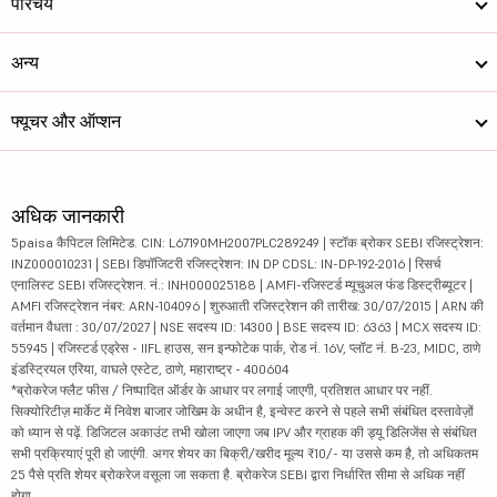
परिचय
अन्य
फ्यूचर और ऑप्शन
अधिक जानकारी
5paisa कैपिटल लिमिटेड. CIN: L67190MH2007PLC289249 | स्टॉक ब्रोकर SEBI रजिस्ट्रेशन:
INZ000010231 | SEBI डिपॉजिटरी रजिस्ट्रेशन: IN DP CDSL: IN-DP-192-2016 | रिसर्च
एनालिस्ट SEBI रजिस्ट्रेशन. नं.: INH000025188 | AMFI-रजिस्टर्ड म्यूचुअल फंड डिस्ट्रीब्यूटर |
AMFI रजिस्ट्रेशन नंबर: ARN-104096 | शुरुआती रजिस्ट्रेशन की तारीख: 30/07/2015 | ARN की
वर्तमान वैधता : 30/07/2027 | NSE सदस्य ID: 14300 | BSE सदस्य ID: 6363 | MCX सदस्य ID:
55945 | रजिस्टर्ड एड्रेस - IIFL हाउस, सन इन्फोटेक पार्क, रोड नं. 16V, प्लॉट नं. B-23, MIDC, ठाणे
इंडस्ट्रियल एरिया, वाघले एस्टेट, ठाणे, महाराष्ट्र - 400604
*ब्रोकरेज फ्लैट फीस / निष्पादित ऑर्डर के आधार पर लगाई जाएगी, प्रतिशत आधार पर नहीं.
सिक्योरिटीज़ मार्केट में निवेश बाजार जोखिम के अधीन है, इन्वेस्ट करने से पहले सभी संबंधित दस्तावेज़ों
को ध्यान से पढ़ें. डिजिटल अकाउंट तभी खोला जाएगा जब IPV और ग्राहक की ड्यू डिलिजेंस से संबंधित
सभी प्रक्रियाएं पूरी हो जाएंगी. अगर शेयर का बिक्री/खरीद मूल्य ₹10/- या उससे कम है, तो अधिकतम
25 पैसे प्रति शेयर ब्रोकरेज वसूला जा सकता है. ब्रोकरेज SEBI द्वारा निर्धारित सीमा से अधिक नहीं
होगा.