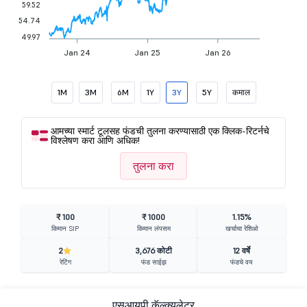
59.52
54.74
49.97
Jan 24
Jan 25
Jan 26
1M
3M
6M
1Y
3Y
5Y
कमाल
आमच्या स्मार्ट टूलसह फंडची तुलना करण्यासाठी एक क्लिक-रिटर्नचे
विश्लेषण करा आणि अधिक!
तुलना करा
₹ 100
₹ 1000
1.15%
किमान SIP
किमान लंपसम
खर्चाचा रेशिओ
2
3,676 कोटी
12 वर्षे
रेटिंग
फंड साईझ
फंडचे वय
एसआयपी कॅल्क्युलेटर