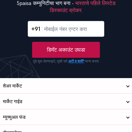
5paisa कम्युनिटीचा भाग बना -
भारताचे पहिले लिस्टेड
डिस्काउंट ब्रोकर.
+91
डिमॅट अकाउंट उघडा
पुढे सुरू ठेवण्याद्वारे, तुम्ही सर्व
अटी व शर्ती*
मान्य करता
शेअर मार्केट
मार्केट गाईड
म्युच्युअल फंड