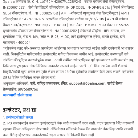
5paisa कॅपिटल लि. CIN: L67190MH2007PLC289249 | स्टॉक ब्रोकर सेबी रजिस्ट्रेशन:
INZ000010231 | सेबी डिपॉझिटरी रजिस्ट्रेशन: IN DP CDSL: IN-DP-192-2016 | रिसर्च ॲनालिस्ट
SEBI रजिस्ट्रेशन. नं.: INH000025188 | AMFI-रजिस्टर्ड म्युच्युअल फंड डिस्ट्रीब्यूटर | AMFI
रजिस्ट्रेशन नं.: ARN-104096 | प्रारंभिक रजिस्ट्रेशन तारीख: 30/07/2015 | ARN ची वर्तमान
वैधता : 30/07/2027 | NSE सदस्य ID: 14300 | BSE मेंबर ID: 6363 | MCX मेंबर ID: 55945 |
इन्व्हेस्टमेंट ॲडव्हायजर रजिस्ट्रेशन नं: INA000014252 | रजिस्टर्ड ॲड्रेस - IIFL हाऊस, सन
इन्फोटेक पार्क, रोड नं. 16V, प्लॉट नं. B-23, MIDC, ठाणे इंडस्ट्रियल एरिया, वागळे इस्टेट, ठाणे,
महाराष्ट्र - 400604
*ब्रोकरेज फ्लॅट फी/अंमलात आणलेल्या ऑर्डरच्या आधारावर आकारले जाईल आणि टक्केवारी आधारावर
नाही. सिक्युरिटीज मार्केटमधील इन्व्हेस्टमेंट मार्केट रिस्कच्या अधीन आहे, इन्व्हेस्टमेंट करण्यापूर्वी सर्व
संबंधित डॉक्युमेंट्स काळजीपूर्वक वाचा. IPV शी संबंधित सर्व प्रक्रिया पूर्ण झाल्यानंतर आणि क्लायंट ड्यू
डिलिजन्स पूर्ण झाल्यानंतर डिजिटल अकाउंट उघडले जाईल. जर ₹10/- किंवा त्यापेक्षा कमी शेअरचे
विक्री/खरेदी मूल्य असेल तर प्रति शेअर कमाल 25 पैसा ब्रोकरेज संकलित केले जाऊ शकते. ब्रोकरेज
SEBI विहित मर्यादेपेक्षा जास्त होणार नाही.
अनुपालन अधिकारी:
श्री. रवींद्र कळवणकर, ईमेल: support@5paisa.com, सपोर्ट डेस्क
हेल्पलाईन: 8976689766
आमच्याशी संपर्क साधा
इन्व्हेस्टर, लक्ष द्या
1.
इन्व्हेस्टर्ससाठी सल्ला
2. IPO सबस्क्राईब करताना इन्व्हेस्टरद्वारे चेक जारी करण्याची गरज नाही. वाटप झाल्यास पेमेंट करण्याची
तुमच्या बँकेला अधिकृतता देण्यासाठी, ॲप्लिकेशन फॉर्ममध्ये केवळ बँक अकाउंट नंबर लिहा आणि स्वाक्षरी
करा. पैसे इन्व्हेस्टरच्या अकाउंटमध्ये राहत असल्याने रिफंडची चिंता नाही.