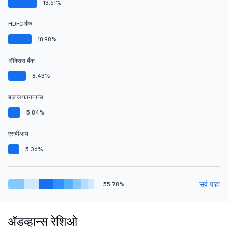
13.61%
HDFC बँक
10.98%
ॲक्सिस बँक
8.43%
बजाज फायनान्स
5.84%
एसबीआय
5.36%
सर्व पाहा
55.78%
ॲडव्हान्स रेशिओ