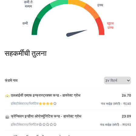
कमी ते
उच्च
मध्यम
कमी
खूपच
उच्च
सहकर्मींची तुलना
फंडचे नाव
एलआईसी एमएफ इन्फ्रास्ट्रक्चर फन्ड - डायरेक्ट ग्रोथ
26.70
इक्विटी
सेक्टरल/थिमॅटिक
फंड साईझ (कोटी) - ₹1,145
फ्रेन्क्लिन इन्डीया ओपोर्च्युनिटिस फन्ड - डायरेक्ट ग्रोथ
23.09
इक्विटी
सेक्टरल/थिमॅटिक
फंड साईझ (कोटी) - ₹9,192