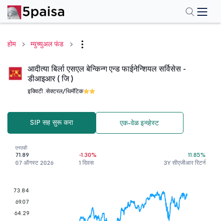
होम
म्युच्युअल फंड
आदीत्या बिर्ला एसएल बेन्किन्ग एन्ड फाईनेन्शियल सर्विसेस -
डीआइआर ( जि )
इक्विटी .
सेक्टरल/थिमॅटिक
SIP सह सुरू करा
एक-वेळ इन्व्हेस्ट
एनएव्ही
71.89
-1.30%
11.85%
07 ऑगस्ट 2026
1 दिवस
3Y सीएजीआर रिटर्न
73.84
69.07
64.29