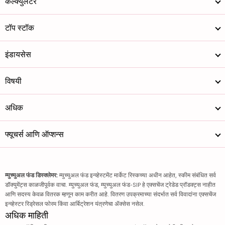
कॅल्क्युलेटर
टॉप स्टॉक
इंडायसेस
विषयी
अधिक
फ्यूचर्स आणि ऑप्शन्स
म्युच्युअल फंड डिस्क्लेमर:
म्युच्युअल फंड इन्व्हेस्टमेंट मार्केट रिस्कच्या अधीन आहेत, स्कीम संबंधित सर्व
डॉक्युमेंट्स काळजीपूर्वक वाचा. म्युच्युअल फंड, म्युच्युअल फंड-SIP हे एक्सचेंज ट्रेडेड प्रॉडक्ट्स नाहीत
आणि सदस्य केवळ वितरक म्हणून काम करीत आहे. वितरण उपक्रमाच्या संदर्भात सर्व विवादांना एक्सचेंज
इन्व्हेस्टर रिड्रेसल फोरम किंवा आर्बिट्रेशन यंत्रणेचा ॲक्सेस नसेल.
अधिक माहिती