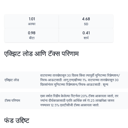
1.01
4.68
अल्फा
SD
0.98
0.41
बीटा
शार्प
एक्झिट लोड आणि टॅक्स परिणाम
वाटपाच्या तारखेपासून 30 दिवस किंवा त्यापूर्वी युनिटच्या रिडेम्पशन/
एक्झिट लोड
स्विच-आऊटसाठी: लागू एनएव्हीच्या 1%. वाटपाच्या तारखेपासून 30
दिवसांनंतर युनिटच्या रिडेम्पशन/स्विच-आऊटसाठी : शून्य
एका वर्षात रिडीम केलेल्या रिटर्नवर 20% टॅक्स आकारला जातो, तर
टॅक्स परिणाम
ज्यांना दीर्घकाळासाठी प्रति आर्थिक वर्ष ₹1.25 लाखांपेक्षा जास्त
नफ्यावर 12.5% एलटीसीजी टॅक्स आकारला जातो.
फंड उद्दिष्ट