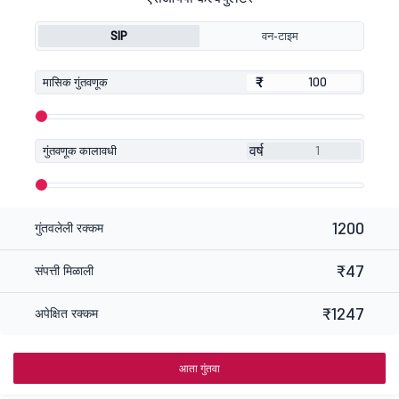
SIP
वन-टाइम
₹
₹
मासिक गुंतवणूक
वर्ष
गुंतवणूक कालावधी
1200
गुंतवलेली रक्कम
₹47
संपत्ती मिळाली
₹1247
अपेक्षित रक्कम
आता गुंतवा