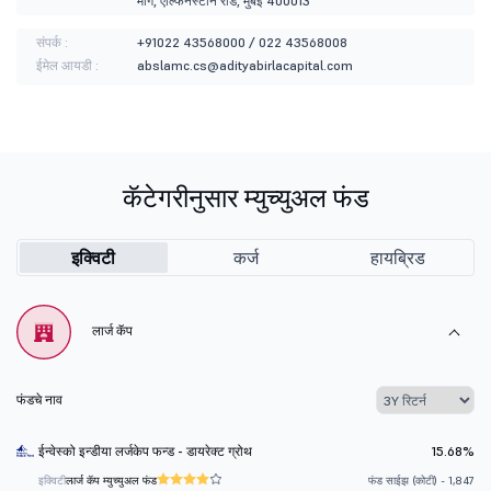
मार्ग, एल्फिनस्टोन रोड, मुंबई 400013
संपर्क :
+91022 43568000 / 022 43568008
ईमेल आयडी :
abslamc.cs@adityabirlacapital.com
कॅटेगरीनुसार म्युच्युअल फंड
इक्विटी
कर्ज
हायब्रिड
लार्ज कॅप
फंडचे नाव
ईन्वेस्को इन्डीया लर्जकेप फन्ड - डायरेक्ट ग्रोथ
15.68%
इक्विटी
लार्ज कॅप म्युच्युअल फंड
फंड साईझ (कोटी) - 1,847