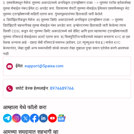
3. एक्सचेंजमधून मेसेज: तुमच्या अकाउंटमध्ये अनधिकृत ट्रान्झॅक्शन टाळा --> तुमच्या स्टॉक ब्रोकर्ससह
तुमचा मोबाईल नंबर/ईमेल ID अपडेट करा. दिवसाच्या शेवटी तुमच्या मोबाईल/ईमेलवर एक्सचेंजमधून थेट
तुमच्या ट्रान्झॅक्शनची माहिती प्राप्त करा. गुंतवणूकदारांच्या हितासाठी जारी केलेले.
4. डिपॉझिटरीकडून मेसेज: अ) तुमच्या डिमॅट अकाउंटमध्ये अनधिकृत ट्रान्झॅक्शन टाळा -> तुमच्या
डिपॉझिटरी सहभागीसह तुमचा मोबाईल नंबर अपडेट करा. इन्व्हेस्टरच्या हितासाठी जारी केलेल्या त्याच
दिवशी CDSL कडून थेट तुमच्या डिमॅट अकाउंटमध्ये सर्व डेबिट आणि इतर महत्त्वाच्या ट्रान्झॅक्शनसाठी
तुमच्या रजिस्टर्ड मोबाईलवर अलर्ट प्राप्त करा. ब) सिक्युरिटीज मार्केटमध्ये व्यवहार करताना KYC हा एक
वेळचा अभ्यास आहे - एकदा सेबी रजिस्टर्ड मध्यस्थ (ब्रोकर, DP, म्युच्युअल फंड इ.) मार्फत KYC
केल्यानंतर, जेव्हा तुम्ही अन्य मध्यस्थीशी संपर्क साधता तेव्हा तुम्हाला पुन्हा समान प्रोसेस करणे आवश्यक
नाही.
ईमेल:
support@5paisa.com
सपोर्ट डेस्क हेल्पलाईन:
8976689766
आम्हाला येथे फॉलो करा
आमच्या समुदायात सहभागी व्हा