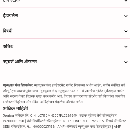
टॉप स्टॉक
इंडायसेस
विषयी
अधिक
फ्यूचर्स आणि ऑप्शन्स
म्युच्युअल फंड डिस्क्लेमर:
म्युच्युअल फंड इन्व्हेस्टमेंट मार्केट रिस्कच्या अधीन आहेत, स्कीम संबंधित सर्व
डॉक्युमेंट्स काळजीपूर्वक वाचा. म्युच्युअल फंड, म्युच्युअल फंड-SIP हे एक्सचेंज ट्रेडेड प्रॉडक्ट्स नाहीत
आणि सदस्य केवळ वितरक म्हणून काम करीत आहे. वितरण उपक्रमाच्या संदर्भात सर्व विवादांना एक्सचेंज
इन्व्हेस्टर रिड्रेसल फोरम किंवा आर्बिट्रेशन यंत्रणेचा ॲक्सेस नसेल.
अधिक माहिती
5paisa कॅपिटल लि. CIN: L67190MH2007PLC289249 | स्टॉक ब्रोकर सेबी रजिस्ट्रेशन:
INZ000010231 | सेबी डिपॉझिटरी रजिस्ट्रेशन: IN DP CDSL: IN-DP-192-2016 | रिसर्च ॲनालिस्ट
SEBI रजिस्ट्रेशन. नं.: INH000025188 | AMFI-रजिस्टर्ड म्युच्युअल फंड डिस्ट्रीब्यूटर | AMFI