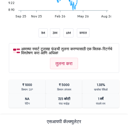
9.22
8.90
Sep 25
Nov 25
Feb 26
May 26
Aug 26
1M
3M
6M
कमाल
आमच्या स्मार्ट टूलसह फंडची तुलना करण्यासाठी एक क्लिक-रिटर्नचे
विश्लेषण करा आणि अधिक!
तुलना करा
₹ 1000
₹ 5000
1.33%
किमान SIP
किमान लंपसम
खर्चाचा रेशिओ
NA
725 कोटी
1 वर्षे
रेटिंग
फंड साईझ
फंडचे वय
एसआयपी कॅल्क्युलेटर