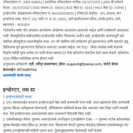
रजिस्ट्रेशन नं.: ARN-104096 | प्रारंभिक रजिस्ट्रेशन तारीख: 30/07/2015 | ARN ची वर्तमान
वैधता : 30/07/2027 | NSE सदस्य ID: 14300 | BSE मेंबर ID: 6363 | MCX मेंबर ID: 55945 |
इन्व्हेस्टमेंट ॲडव्हायजर रजिस्ट्रेशन नं: INA000014252 | रजिस्टर्ड ॲड्रेस - IIFL हाऊस, सन
इन्फोटेक पार्क, रोड नं. 16V, प्लॉट नं. B-23, MIDC, ठाणे इंडस्ट्रियल एरिया, वागळे इस्टेट, ठाणे,
महाराष्ट्र - 400604
*ब्रोकरेज फ्लॅट फी/अंमलात आणलेल्या ऑर्डरच्या आधारावर आकारले जाईल आणि टक्केवारी आधारावर
नाही. सिक्युरिटीज मार्केटमधील इन्व्हेस्टमेंट मार्केट रिस्कच्या अधीन आहे, इन्व्हेस्टमेंट करण्यापूर्वी सर्व
संबंधित डॉक्युमेंट्स काळजीपूर्वक वाचा. IPV शी संबंधित सर्व प्रक्रिया पूर्ण झाल्यानंतर आणि क्लायंट ड्यू
डिलिजन्स पूर्ण झाल्यानंतर डिजिटल अकाउंट उघडले जाईल. जर ₹10/- किंवा त्यापेक्षा कमी शेअरचे
विक्री/खरेदी मूल्य असेल तर प्रति शेअर कमाल 25 पैसा ब्रोकरेज संकलित केले जाऊ शकते. ब्रोकरेज
SEBI विहित मर्यादेपेक्षा जास्त होणार नाही.
अनुपालन अधिकारी:
श्री. रवींद्र कळवणकर, ईमेल: support@5paisa.com, सपोर्ट डेस्क
हेल्पलाईन: 8976689766
आमच्याशी संपर्क साधा
इन्व्हेस्टर, लक्ष द्या
1.
इन्व्हेस्टर्ससाठी सल्ला
2. IPO सबस्क्राईब करताना इन्व्हेस्टरद्वारे चेक जारी करण्याची गरज नाही. वाटप झाल्यास पेमेंट करण्याची
तुमच्या बँकेला अधिकृतता देण्यासाठी, ॲप्लिकेशन फॉर्ममध्ये केवळ बँक अकाउंट नंबर लिहा आणि स्वाक्षरी
करा. पैसे इन्व्हेस्टरच्या अकाउंटमध्ये राहत असल्याने रिफंडची चिंता नाही.
3. एक्सचेंजमधून मेसेज: तुमच्या अकाउंटमध्ये अनधिकृत ट्रान्झॅक्शन टाळा --> तुमच्या स्टॉक ब्रोकर्ससह
तुमचा मोबाईल नंबर/ईमेल ID अपडेट करा. दिवसाच्या शेवटी तुमच्या मोबाईल/ईमेलवर एक्सचेंजमधून थेट
तुमच्या ट्रान्झॅक्शनची माहिती प्राप्त करा. गुंतवणूकदारांच्या हितासाठी जारी केलेले.