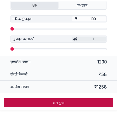
SIP
वन-टाइम
₹
₹
मासिक गुंतवणूक
वर्ष
गुंतवणूक कालावधी
1200
गुंतवलेली रक्कम
₹58
संपत्ती मिळाली
₹1258
अपेक्षित रक्कम
आता गुंतवा