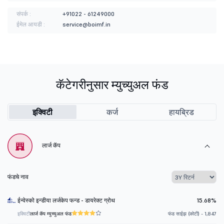
संपर्क :
+91022 - 61249000
ईमेल आयडी :
service@boimf.in
कॅटेगरीनुसार म्युच्युअल फंड
इक्विटी
कर्ज
हायब्रिड
लार्ज कॅप
फंडचे नाव
ईन्वेस्को इन्डीया लर्जकेप फन्ड - डायरेक्ट ग्रोथ
15.68%
इक्विटी
लार्ज कॅप म्युच्युअल फंड
फंड साईझ (कोटी) - 1,847