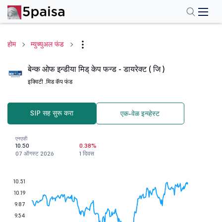
होम
म्युच्युअल फंड
बेन्क ओफ इन्डीया मिड् केप फन्ड - डायरेक्ट ( जि )
इक्विटी .
मिड कॅप फंड
SIP सह सुरू करा
एक-वेळ इन्व्हेस्ट
एनएव्ही
10.50
0.38%
07 ऑगस्ट 2026
1 दिवस
10.51
10.19
9.87
9.54