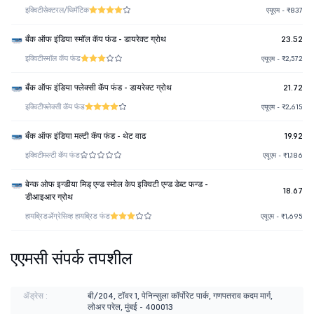
इक्विटी
सेक्टरल/थिमॅटिक
एयूएम - ₹837
बँक ऑफ इंडिया स्मॉल कॅप फंड - डायरेक्ट ग्रोथ
23.52
इक्विटी
स्मॉल कॅप फंड
एयूएम - ₹2,572
बँक ऑफ इंडिया फ्लेक्सी कॅप फंड - डायरेक्ट ग्रोथ
21.72
इक्विटी
फ्लेक्सी कॅप फंड
एयूएम - ₹2,615
बँक ऑफ इंडिया मल्टी कॅप फंड - थेट वाढ
19.92
इक्विटी
मल्टी कॅप फंड
एयूएम - ₹1,186
बेन्क ओफ इन्डीया मिड् एन्ड स्मोल केप इक्विटी एन्ड डेब्ट फन्ड -
18.67
डीआइआर ग्रोथ
हायब्रिड
ॲग्रेसिव्ह हायब्रिड फंड
एयूएम - ₹1,695
एएमसी संपर्क तपशील
ॲड्रेस :
बी/204, टॉवर 1, पेनिन्सुला कॉर्पोरेट पार्क, गणपतराव कदम मार्ग,
लोअर परेल, मुंबई - 400013