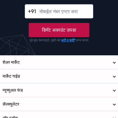
+91
डिमॅट अकाउंट उघडा
पुढे सुरू ठेवण्याद्वारे, तुम्ही सर्व
अटी व शर्ती*
मान्य करता
शेअर मार्केट
मार्केट गाईड
म्युच्युअल फंड
कॅल्क्युलेटर