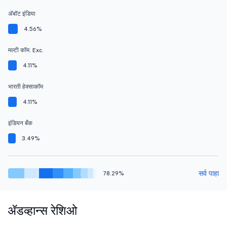
ॲबॉट इंडिया
4.56%
मल्टी कॉम. Exc.
4.11%
भारती हेक्साकॉम
4.11%
इंडियन बँक
3.49%
सर्व पाहा
78.29%
ॲडव्हान्स रेशिओ