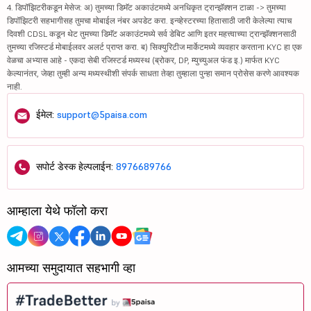
4. डिपॉझिटरीकडून मेसेज: अ) तुमच्या डिमॅट अकाउंटमध्ये अनधिकृत ट्रान्झॅक्शन टाळा -> तुमच्या
डिपॉझिटरी सहभागीसह तुमचा मोबाईल नंबर अपडेट करा. इन्व्हेस्टरच्या हितासाठी जारी केलेल्या त्याच
दिवशी CDSL कडून थेट तुमच्या डिमॅट अकाउंटमध्ये सर्व डेबिट आणि इतर महत्त्वाच्या ट्रान्झॅक्शनसाठी
तुमच्या रजिस्टर्ड मोबाईलवर अलर्ट प्राप्त करा. ब) सिक्युरिटीज मार्केटमध्ये व्यवहार करताना KYC हा एक
वेळचा अभ्यास आहे - एकदा सेबी रजिस्टर्ड मध्यस्थ (ब्रोकर, DP, म्युच्युअल फंड इ.) मार्फत KYC
केल्यानंतर, जेव्हा तुम्ही अन्य मध्यस्थीशी संपर्क साधता तेव्हा तुम्हाला पुन्हा समान प्रोसेस करणे आवश्यक
नाही.
ईमेल:
support@5paisa.com
सपोर्ट डेस्क हेल्पलाईन:
8976689766
आम्हाला येथे फॉलो करा
आमच्या समुदायात सहभागी व्हा