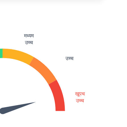
मध्यम
उच्च
उच्च
खूपच
उच्च