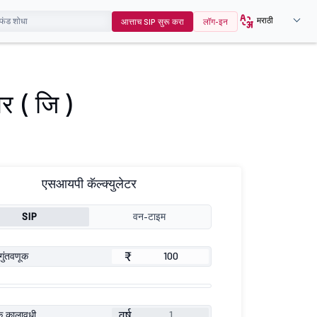
मराठी
आत्ताच SIP सुरू करा
लॉग-इन
र ( जि )
एसआयपी कॅल्क्युलेटर
SIP
वन-टाइम
₹
गुंतवणूक
वर्ष
ूक कालावधी