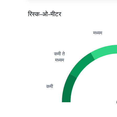
रिस्क-ओ-मीटर
मध्यम
कमी ते
मध्यम
कमी