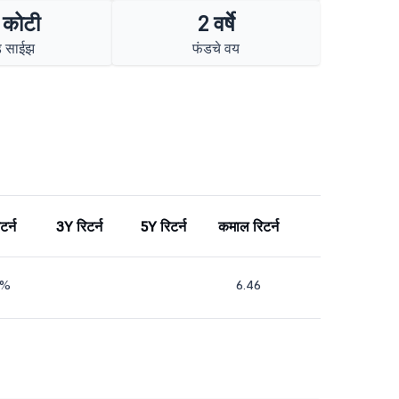
 कोटी
2 वर्षे
ड साईझ
फंडचे वय
टर्न
3Y रिटर्न
5Y रिटर्न
कमाल रिटर्न
6%
6.46