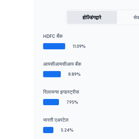
होल्डिंगद्वारे
सेक
HDFC बँक
11.09%
आयसीआयसीआय बँक
8.89%
रिलायन्स इन्डस्ट्रीस
7.95%
भारती एअरटेल
5.24%