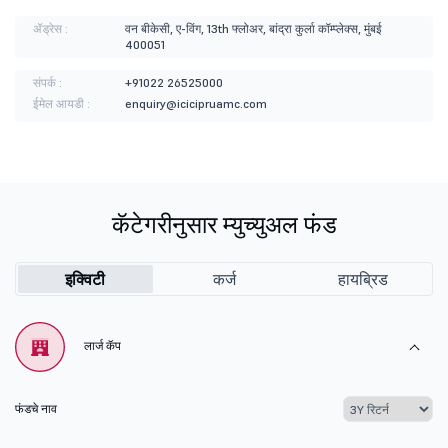
ॲड्रेस :
वन बीकेसी, ए-विंग, 13th फ्लोअर, बांद्रा कुर्ला कॉम्प्लेक्स, मुंबई
400051
संपर्क :
+91022 26525000
ईमेल आयडी :
enquiry@icicipruamc.com
कॅटेगरीनुसार म्युच्युअल फंड
इक्विटी
कर्ज
हायब्रिड
लार्ज कॅप
फंडचे नाव