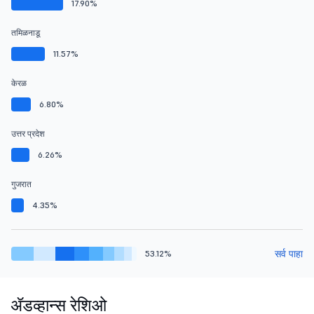
17.90%
तमिळनाडू
11.57%
केरळ
6.80%
उत्तर प्रदेश
6.26%
गुजरात
4.35%
सर्व पाहा
53.12%
ॲडव्हान्स रेशिओ