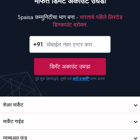
मोफत डिमॅट अकाउंट उघडा
5paisa कम्युनिटीचा भाग बना -
भारताचे पहिले लिस्टेड
डिस्काउंट ब्रोकर.
+91
डिमॅट अकाउंट उघडा
पुढे सुरू ठेवण्याद्वारे, तुम्ही सर्व
अटी व शर्ती*
मान्य करता
शेअर मार्केट
मार्केट गाईड
म्युच्युअल फंड