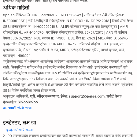
इन्व्हेस्टर रिड्रेसल फोरम किंवा आर्बिट्रेशन यंत्रणेचा ॲक्सेस नसेल.
अधिक माहिती
5paisa कॅपिटल लि. CIN: L67190MH2007PLC289249 | स्टॉक ब्रोकर सेबी रजिस्ट्रेशन:
INZ000010231 | सेबी डिपॉझिटरी रजिस्ट्रेशन: IN DP CDSL: IN-DP-192-2016 | रिसर्च ॲनालिस्ट
SEBI रजिस्ट्रेशन. नं.: INH000025188 | AMFI-रजिस्टर्ड म्युच्युअल फंड डिस्ट्रीब्यूटर | AMFI
रजिस्ट्रेशन नं.: ARN-104096 | प्रारंभिक रजिस्ट्रेशन तारीख: 30/07/2015 | ARN ची वर्तमान
वैधता : 30/07/2027 | NSE सदस्य ID: 14300 | BSE मेंबर ID: 6363 | MCX मेंबर ID: 55945 |
इन्व्हेस्टमेंट ॲडव्हायजर रजिस्ट्रेशन नं: INA000014252 | रजिस्टर्ड ॲड्रेस - IIFL हाऊस, सन
इन्फोटेक पार्क, रोड नं. 16V, प्लॉट नं. B-23, MIDC, ठाणे इंडस्ट्रियल एरिया, वागळे इस्टेट, ठाणे,
महाराष्ट्र - 400604
*ब्रोकरेज फ्लॅट फी/अंमलात आणलेल्या ऑर्डरच्या आधारावर आकारले जाईल आणि टक्केवारी आधारावर
नाही. सिक्युरिटीज मार्केटमधील इन्व्हेस्टमेंट मार्केट रिस्कच्या अधीन आहे, इन्व्हेस्टमेंट करण्यापूर्वी सर्व
संबंधित डॉक्युमेंट्स काळजीपूर्वक वाचा. IPV शी संबंधित सर्व प्रक्रिया पूर्ण झाल्यानंतर आणि क्लायंट ड्यू
डिलिजन्स पूर्ण झाल्यानंतर डिजिटल अकाउंट उघडले जाईल. जर ₹10/- किंवा त्यापेक्षा कमी शेअरचे
विक्री/खरेदी मूल्य असेल तर प्रति शेअर कमाल 25 पैसा ब्रोकरेज संकलित केले जाऊ शकते. ब्रोकरेज
SEBI विहित मर्यादेपेक्षा जास्त होणार नाही.
अनुपालन अधिकारी:
श्री. रवींद्र कळवणकर, ईमेल: support@5paisa.com, सपोर्ट डेस्क
हेल्पलाईन: 8976689766
आमच्याशी संपर्क साधा
इन्व्हेस्टर, लक्ष द्या
1.
इन्व्हेस्टर्ससाठी सल्ला
2. IPO सबस्क्राईब करताना इन्व्हेस्टरद्वारे चेक जारी करण्याची गरज नाही. वाटप झाल्यास पेमेंट करण्याची