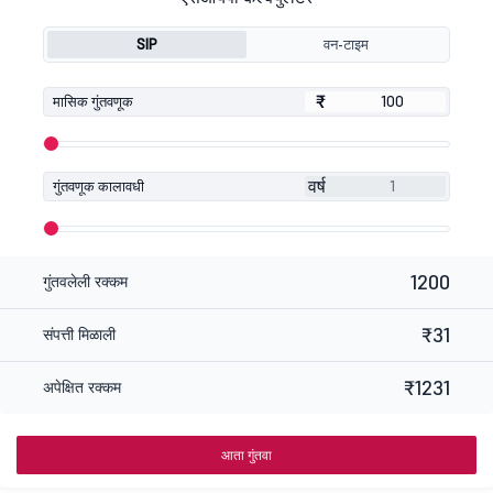
SIP
वन-टाइम
₹
₹
मासिक गुंतवणूक
वर्ष
गुंतवणूक कालावधी
1200
गुंतवलेली रक्कम
₹31
संपत्ती मिळाली
₹1231
अपेक्षित रक्कम
आता गुंतवा