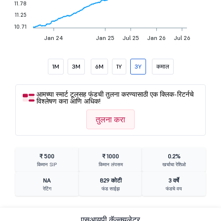
11.78
11.25
10.71
Jan 24
Jan 25
Jul 25
Jan 26
Jul 26
1M
3M
6M
1Y
3Y
कमाल
आमच्या स्मार्ट टूलसह फंडची तुलना करण्यासाठी एक क्लिक-रिटर्नचे
विश्लेषण करा आणि अधिक!
तुलना करा
₹ 500
₹ 1000
0.2%
किमान SIP
किमान लंपसम
खर्चाचा रेशिओ
NA
829 कोटी
3 वर्षे
रेटिंग
फंड साईझ
फंडचे वय
एसआयपी कॅल्क्युलेटर