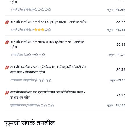
ग्रोथ
अन्य
FoFs डोमेस्टिक
एयूएम - ₹6,067
आयसीआयसीआय प्रु गोल्ड ईटीएफ एफओएफ - डायरेक्ट ग्रोथ
33.27
अन्य
FoFs डोमेस्टिक
एयूएम - ₹6,265
आयसीआयसीआय प्रु नास्डाक 100 इन्डेक्स फन्ड - डायरेक्ट
30.88
ग्रोथ
अन्य
इंडेक्स फंड
एयूएम - ₹3,611
आयसीआयसीआय प्रु स्ट्रॅटेजिक मेटल अँड एनर्जी इक्विटी फंड
30.59
ऑफ फंड - डीआयआर ग्रोथ
अन्य
फॉफ्स ओव्हरसीज
एयूएम - ₹256
आयसीआयसीआय प्रु ट्रान्सपोर्टेशन एन्ड लोजिस्टिक्स फन्ड -
25.97
डीआइआर ग्रोथ
इक्विटी
सेक्टरल/थिमॅटिक
एयूएम - ₹3,490
एएमसी संपर्क तपशील