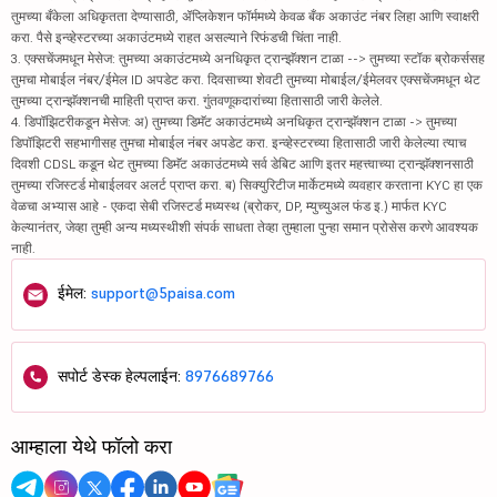
तुमच्या बँकेला अधिकृतता देण्यासाठी, ॲप्लिकेशन फॉर्ममध्ये केवळ बँक अकाउंट नंबर लिहा आणि स्वाक्षरी
करा. पैसे इन्व्हेस्टरच्या अकाउंटमध्ये राहत असल्याने रिफंडची चिंता नाही.
3. एक्सचेंजमधून मेसेज: तुमच्या अकाउंटमध्ये अनधिकृत ट्रान्झॅक्शन टाळा --> तुमच्या स्टॉक ब्रोकर्ससह
तुमचा मोबाईल नंबर/ईमेल ID अपडेट करा. दिवसाच्या शेवटी तुमच्या मोबाईल/ईमेलवर एक्सचेंजमधून थेट
तुमच्या ट्रान्झॅक्शनची माहिती प्राप्त करा. गुंतवणूकदारांच्या हितासाठी जारी केलेले.
4. डिपॉझिटरीकडून मेसेज: अ) तुमच्या डिमॅट अकाउंटमध्ये अनधिकृत ट्रान्झॅक्शन टाळा -> तुमच्या
डिपॉझिटरी सहभागीसह तुमचा मोबाईल नंबर अपडेट करा. इन्व्हेस्टरच्या हितासाठी जारी केलेल्या त्याच
दिवशी CDSL कडून थेट तुमच्या डिमॅट अकाउंटमध्ये सर्व डेबिट आणि इतर महत्त्वाच्या ट्रान्झॅक्शनसाठी
तुमच्या रजिस्टर्ड मोबाईलवर अलर्ट प्राप्त करा. ब) सिक्युरिटीज मार्केटमध्ये व्यवहार करताना KYC हा एक
वेळचा अभ्यास आहे - एकदा सेबी रजिस्टर्ड मध्यस्थ (ब्रोकर, DP, म्युच्युअल फंड इ.) मार्फत KYC
केल्यानंतर, जेव्हा तुम्ही अन्य मध्यस्थीशी संपर्क साधता तेव्हा तुम्हाला पुन्हा समान प्रोसेस करणे आवश्यक
नाही.
ईमेल:
support@5paisa.com
सपोर्ट डेस्क हेल्पलाईन:
8976689766
आम्हाला येथे फॉलो करा