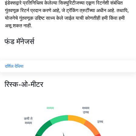
इंडेक्सद्वारे प्रतिनिधित्व केलेल्या सिक्युरिटीजच्या एकूण रिटर्नशी संबंधित
गुंतवणूक रिटर्न प्रदान करणे आहे, जे ट्रॅकिंग त्रुटींच्या अधीन आहे. तथापि,
योजनेचे गुंतवणूक उद्दिष्ट साध्य केले जाईल याची कोणतीही हमी किंवा हमी
असू शकत नाही.
फंड मॅनेजर्स
दर्शिल देधिया
रिस्क-ओ-मीटर
मध्यम
मध्यम
उच्च
कमी ते
उच्च
मध्यम