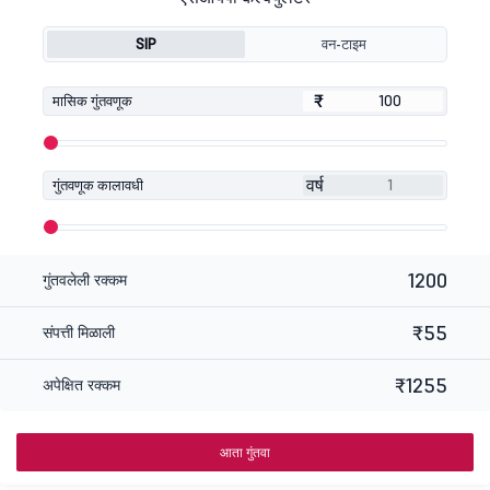
SIP
वन-टाइम
₹
₹
मासिक गुंतवणूक
वर्ष
गुंतवणूक कालावधी
1200
गुंतवलेली रक्कम
₹55
संपत्ती मिळाली
₹1255
अपेक्षित रक्कम
आता गुंतवा