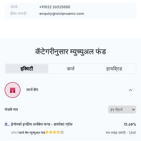
संपर्क :
+91022 26525000
ईमेल आयडी :
enquiry@icicipruamc.com
कॅटेगरीनुसार म्युच्युअल फंड
इक्विटी
कर्ज
हायब्रिड
लार्ज कॅप
फंडचे नाव
ईन्वेस्को इन्डीया लर्जकेप फन्ड - डायरेक्ट ग्रोथ
15.68%
इक्विटी
लार्ज कॅप म्युच्युअल फंड
फंड साईझ (कोटी) - 1,847