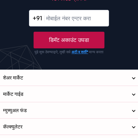
+91
डिमॅट अकाउंट उघडा
पुढे सुरू ठेवण्याद्वारे, तुम्ही सर्व
अटी व शर्ती*
मान्य करता
शेअर मार्केट
मार्केट गाईड
म्युच्युअल फंड
कॅल्क्युलेटर