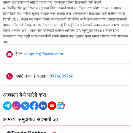
तुमच्या ट्रान्झॅक्शनची माहिती प्राप्त करा. गुंतवणूकदारांच्या हितासाठी जारी केलेले.
4. डिपॉझिटरीकडून मेसेज: अ) तुमच्या डिमॅट अकाउंटमध्ये अनधिकृत ट्रान्झॅक्शन टाळा -> तुमच्या
डिपॉझिटरी सहभागीसह तुमचा मोबाईल नंबर अपडेट करा. इन्व्हेस्टरच्या हितासाठी जारी केलेल्या त्याच
दिवशी CDSL कडून थेट तुमच्या डिमॅट अकाउंटमध्ये सर्व डेबिट आणि इतर महत्त्वाच्या ट्रान्झॅक्शनसाठी
तुमच्या रजिस्टर्ड मोबाईलवर अलर्ट प्राप्त करा. ब) सिक्युरिटीज मार्केटमध्ये व्यवहार करताना KYC हा एक
वेळचा अभ्यास आहे - एकदा सेबी रजिस्टर्ड मध्यस्थ (ब्रोकर, DP, म्युच्युअल फंड इ.) मार्फत KYC
केल्यानंतर, जेव्हा तुम्ही अन्य मध्यस्थीशी संपर्क साधता तेव्हा तुम्हाला पुन्हा समान प्रोसेस करणे आवश्यक
नाही.
ईमेल:
support@5paisa.com
सपोर्ट डेस्क हेल्पलाईन:
8976689766
आम्हाला येथे फॉलो करा
आमच्या समुदायात सहभागी व्हा