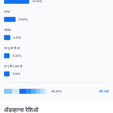
24.14%
ट्रेप्स
11.00%
जीसेक
6.01%
एच यू डी सी ओ
5.32%
एन ए बी ए आर डी
5.18%
सर्व पाहा
48.35%
ॲडव्हान्स रेशिओ