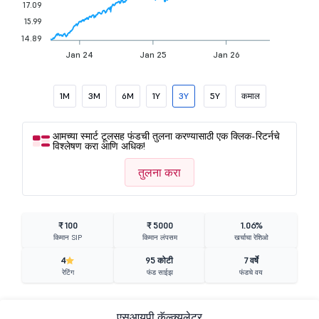
17.09
15.99
14.89
Jan 24
Jan 25
Jan 26
1M
3M
6M
1Y
3Y
5Y
कमाल
आमच्या स्मार्ट टूलसह फंडची तुलना करण्यासाठी एक क्लिक-रिटर्नचे
विश्लेषण करा आणि अधिक!
तुलना करा
₹ 100
₹ 5000
1.06%
किमान SIP
किमान लंपसम
खर्चाचा रेशिओ
4
95 कोटी
7 वर्षे
रेटिंग
फंड साईझ
फंडचे वय
एसआयपी कॅल्क्युलेटर