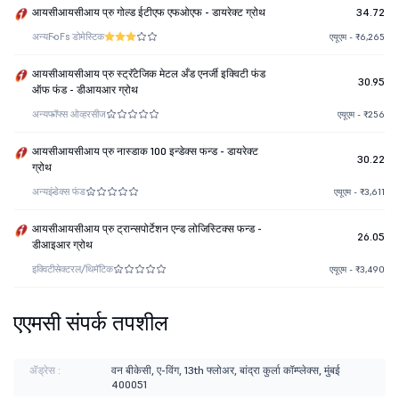
आयसीआयसीआय प्रु गोल्ड ईटीएफ एफओएफ - डायरेक्ट ग्रोथ
34.72
अन्य
FoFs डोमेस्टिक
एयूएम - ₹6,265
आयसीआयसीआय प्रु स्ट्रॅटेजिक मेटल अँड एनर्जी इक्विटी फंड
30.95
ऑफ फंड - डीआयआर ग्रोथ
अन्य
फॉफ्स ओव्हरसीज
एयूएम - ₹256
आयसीआयसीआय प्रु नास्डाक 100 इन्डेक्स फन्ड - डायरेक्ट
30.22
ग्रोथ
अन्य
इंडेक्स फंड
एयूएम - ₹3,611
आयसीआयसीआय प्रु ट्रान्सपोर्टेशन एन्ड लोजिस्टिक्स फन्ड -
26.05
डीआइआर ग्रोथ
इक्विटी
सेक्टरल/थिमॅटिक
एयूएम - ₹3,490
एएमसी संपर्क तपशील
ॲड्रेस :
वन बीकेसी, ए-विंग, 13th फ्लोअर, बांद्रा कुर्ला कॉम्प्लेक्स, मुंबई
400051