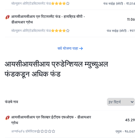
सोल्यूशन ओरिएंटेड
रिटायरमेंट फंड
फंड साईझ (कोटी) - ₹7,014
आयसीआयसीआय प्रु रिटायरमेंट फंड - हायब्रिड सीपी -
11.06
डीआयआर ग्रोथ
सोल्यूशन ओरिएंटेड
रिटायरमेंट फंड
फंड साईझ (कोटी) - ₹97
सर्व योजना पाहा
आयसीआयसीआय प्रुडेन्शियल म्युच्युअल
फंडकडून अधिक फंड
फंडचे नाव
आयसीआयसीआय प्रु सिल्व्हर ईटीएफ एफओएफ - डीआयआर
45.29
ग्रोथ
अन्य
FoFs डोमेस्टिक
एयूएम - ₹6,067