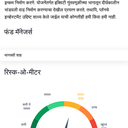
इन्कम निर्माण करणे. योजनेंतर्गत इक्विटी गुंतवणूकीच्या भागातून दीर्घकालीन
भांडवली वाढ निर्माण करण्याचा देखील प्रयत्न करते. तथापि, प्लॅनचे
इन्व्हेस्टमेंट उद्दिष्ट साध्य केले जाईल याची कोणतीही हमी किंवा हमी नाही.
फंड मॅनेजर्स
मानसवी शाह
रिस्क-ओ-मीटर
मध्यम
मध्यम
उच्च
कमी ते
उच्च
मध्यम
कमी
खूपच