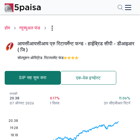
होम
म्युच्युअल फंड
आयसीआयसीआय प्रु रिटायर्मेन्ट फन्ड - हाईब्रिड सीपी - डीआइआर
( जि )
सोल्यूशन ओरिएंटेड .
रिटायरमेंट फंड
SIP सह सुरू करा
एक-वेळ इन्व्हेस्ट
एनएव्ही
20.38
0.17%
11.06%
07 ऑगस्ट 2026
1 दिवस
3Y सीएजीआर रिटर्न
20.38
19.28
18.18