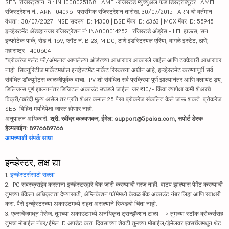
SEBI रजिस्ट्रेशन. नं.: INH000025188 | AMFI-रजिस्टर्ड म्युच्युअल फंड डिस्ट्रीब्यूटर | AMFI
रजिस्ट्रेशन नं.: ARN-104096 | प्रारंभिक रजिस्ट्रेशन तारीख: 30/07/2015 | ARN ची वर्तमान
वैधता : 30/07/2027 | NSE सदस्य ID: 14300 | BSE मेंबर ID: 6363 | MCX मेंबर ID: 55945 |
इन्व्हेस्टमेंट ॲडव्हायजर रजिस्ट्रेशन नं: INA000014252 | रजिस्टर्ड ॲड्रेस - IIFL हाऊस, सन
इन्फोटेक पार्क, रोड नं. 16V, प्लॉट नं. B-23, MIDC, ठाणे इंडस्ट्रियल एरिया, वागळे इस्टेट, ठाणे,
महाराष्ट्र - 400604
*ब्रोकरेज फ्लॅट फी/अंमलात आणलेल्या ऑर्डरच्या आधारावर आकारले जाईल आणि टक्केवारी आधारावर
नाही. सिक्युरिटीज मार्केटमधील इन्व्हेस्टमेंट मार्केट रिस्कच्या अधीन आहे, इन्व्हेस्टमेंट करण्यापूर्वी सर्व
संबंधित डॉक्युमेंट्स काळजीपूर्वक वाचा. IPV शी संबंधित सर्व प्रक्रिया पूर्ण झाल्यानंतर आणि क्लायंट ड्यू
डिलिजन्स पूर्ण झाल्यानंतर डिजिटल अकाउंट उघडले जाईल. जर ₹10/- किंवा त्यापेक्षा कमी शेअरचे
विक्री/खरेदी मूल्य असेल तर प्रति शेअर कमाल 25 पैसा ब्रोकरेज संकलित केले जाऊ शकते. ब्रोकरेज
SEBI विहित मर्यादेपेक्षा जास्त होणार नाही.
अनुपालन अधिकारी:
श्री. रवींद्र कळवणकर, ईमेल: support@5paisa.com, सपोर्ट डेस्क
हेल्पलाईन: 8976689766
आमच्याशी संपर्क साधा
इन्व्हेस्टर, लक्ष द्या
1.
इन्व्हेस्टर्ससाठी सल्ला
2. IPO सबस्क्राईब करताना इन्व्हेस्टरद्वारे चेक जारी करण्याची गरज नाही. वाटप झाल्यास पेमेंट करण्याची
तुमच्या बँकेला अधिकृतता देण्यासाठी, ॲप्लिकेशन फॉर्ममध्ये केवळ बँक अकाउंट नंबर लिहा आणि स्वाक्षरी
करा. पैसे इन्व्हेस्टरच्या अकाउंटमध्ये राहत असल्याने रिफंडची चिंता नाही.
3. एक्सचेंजमधून मेसेज: तुमच्या अकाउंटमध्ये अनधिकृत ट्रान्झॅक्शन टाळा --> तुमच्या स्टॉक ब्रोकर्ससह
तुमचा मोबाईल नंबर/ईमेल ID अपडेट करा. दिवसाच्या शेवटी तुमच्या मोबाईल/ईमेलवर एक्सचेंजमधून थेट