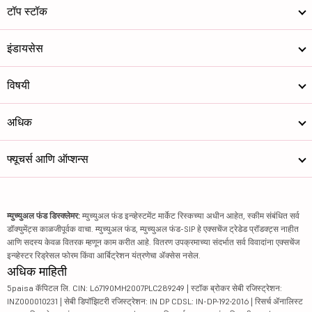
टॉप स्टॉक
इंडायसेस
विषयी
अधिक
फ्यूचर्स आणि ऑप्शन्स
म्युच्युअल फंड डिस्क्लेमर:
म्युच्युअल फंड इन्व्हेस्टमेंट मार्केट रिस्कच्या अधीन आहेत, स्कीम संबंधित सर्व
डॉक्युमेंट्स काळजीपूर्वक वाचा. म्युच्युअल फंड, म्युच्युअल फंड-SIP हे एक्सचेंज ट्रेडेड प्रॉडक्ट्स नाहीत
आणि सदस्य केवळ वितरक म्हणून काम करीत आहे. वितरण उपक्रमाच्या संदर्भात सर्व विवादांना एक्सचेंज
इन्व्हेस्टर रिड्रेसल फोरम किंवा आर्बिट्रेशन यंत्रणेचा ॲक्सेस नसेल.
अधिक माहिती
5paisa कॅपिटल लि. CIN: L67190MH2007PLC289249 | स्टॉक ब्रोकर सेबी रजिस्ट्रेशन:
INZ000010231 | सेबी डिपॉझिटरी रजिस्ट्रेशन: IN DP CDSL: IN-DP-192-2016 | रिसर्च ॲनालिस्ट