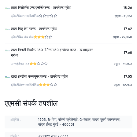
टाटा रिसोर्सेस एन्ड एनर्जि फन्ड - डायरेक्ट ग्रोथ
18.26
इक्विटी
सेक्टरल/थिमॅटिक
एयूएम - ₹1,361
टाटा मिड् केप फन्ड - डायरेक्ट ग्रोथ
17.62
इक्विटी
मिड कॅप फंड
एयूएम - ₹5,868
टाटा निफ्टी मिडकैप 150 मोमेन्टम 50 इन्डेक्स फन्ड - डीआइआर
17.60
ग्रोथ
अन्य
इंडेक्स फंड
एयूएम - ₹1,202
टाटा इन्डीया कन्स्युमर फन्ड - डायरेक्ट ग्रोथ
17.05
इक्विटी
सेक्टरल/थिमॅटिक
एयूएम - ₹2,703
एएमसी संपर्क तपशील
ॲड्रेस :
1903, B-विंग, परिणी क्रेसेन्झो, G-ब्लॉक, बांद्रा कुर्ला कॉम्प्लेक्स,
बांद्रा ईस्ट मुंबई - 400051
संपर्क :
+91022 62827777