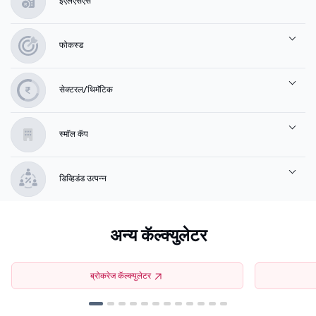
ईएलएसएस
फोकस्ड
सेक्टरल/थिमॅटिक
स्मॉल कॅप
डिव्हिडंड उत्पन्न
अन्य कॅल्क्युलेटर
ब्रोकरेज कॅल्क्युलेटर