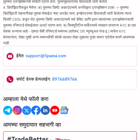
तुमच्या ट्रान्झॅक्शनची माहिती प्राप्त करा. गुंतवणूकदारांच्या हितासाठी जारी केलेले.
4. डिपॉझिटरीकडून मेसेज: अ) तुमच्या डिमॅट अकाउंटमध्ये अनधिकृत ट्रान्झॅक्शन टाळा -> तुमच्या
डिपॉझिटरी सहभागीसह तुमचा मोबाईल नंबर अपडेट करा. इन्व्हेस्टरच्या हितासाठी जारी केलेल्या त्याच
दिवशी CDSL कडून थेट तुमच्या डिमॅट अकाउंटमध्ये सर्व डेबिट आणि इतर महत्त्वाच्या ट्रान्झॅक्शनसाठी
तुमच्या रजिस्टर्ड मोबाईलवर अलर्ट प्राप्त करा. ब) सिक्युरिटीज मार्केटमध्ये व्यवहार करताना KYC हा एक
वेळचा अभ्यास आहे - एकदा सेबी रजिस्टर्ड मध्यस्थ (ब्रोकर, DP, म्युच्युअल फंड इ.) मार्फत KYC
केल्यानंतर, जेव्हा तुम्ही अन्य मध्यस्थीशी संपर्क साधता तेव्हा तुम्हाला पुन्हा समान प्रोसेस करणे आवश्यक
नाही.
ईमेल:
support@5paisa.com
सपोर्ट डेस्क हेल्पलाईन:
8976689766
आम्हाला येथे फॉलो करा
आमच्या समुदायात सहभागी व्हा