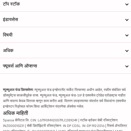
टॉप स्टॉक
इंडायसेस
विषयी
अधिक
फ्यूचर्स आणि ऑप्शन्स
म्युच्युअल फंड डिस्क्लेमर:
म्युच्युअल फंड इन्व्हेस्टमेंट मार्केट रिस्कच्या अधीन आहेत, स्कीम संबंधित सर्व
डॉक्युमेंट्स काळजीपूर्वक वाचा. म्युच्युअल फंड, म्युच्युअल फंड-SIP हे एक्सचेंज ट्रेडेड प्रॉडक्ट्स नाहीत
आणि सदस्य केवळ वितरक म्हणून काम करीत आहे. वितरण उपक्रमाच्या संदर्भात सर्व विवादांना एक्सचेंज
इन्व्हेस्टर रिड्रेसल फोरम किंवा आर्बिट्रेशन यंत्रणेचा ॲक्सेस नसेल.
अधिक माहिती
5paisa कॅपिटल लि. CIN: L67190MH2007PLC289249 | स्टॉक ब्रोकर सेबी रजिस्ट्रेशन:
INZ000010231 | सेबी डिपॉझिटरी रजिस्ट्रेशन: IN DP CDSL: IN-DP-192-2016 | रिसर्च ॲनालिस्ट