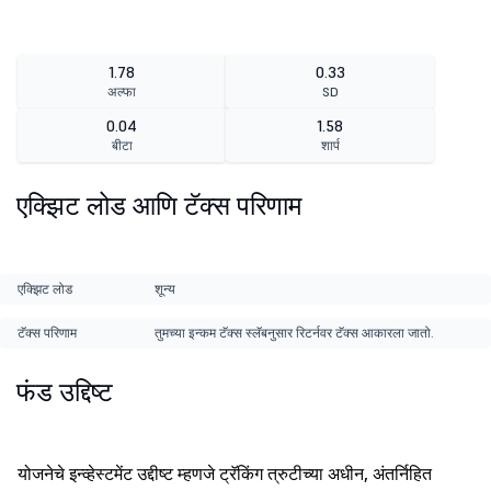
1.78
0.33
अल्फा
SD
0.04
1.58
बीटा
शार्प
एक्झिट लोड आणि टॅक्स परिणाम
एक्झिट लोड
शून्य
टॅक्स परिणाम
तुमच्या इन्कम टॅक्स स्लॅबनुसार रिटर्नवर टॅक्स आकारला जातो.
फंड उद्दिष्ट
योजनेचे इन्व्हेस्टमेंट उद्दीष्ट म्हणजे ट्रॅकिंग त्रुटीच्या अधीन, अंतर्निहित