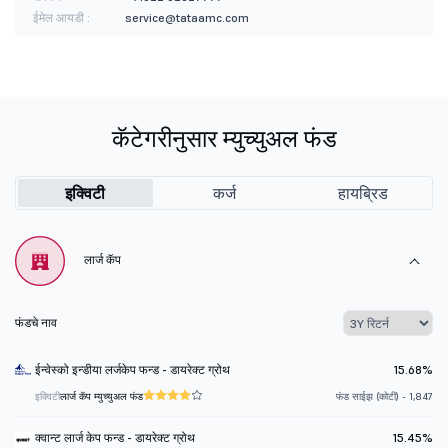
ईमेल आयडी :
service@tataamc.com
कॅटेगरीनुसार म्युच्युअल फंड
इक्विटी
कर्ज
हायब्रिड
लार्ज कॅप
फंडचे नाव
ईन्वेस्को इन्डीया लर्जकेप फन्ड - डायरेक्ट ग्रोथ
15.68%
इक्विटी
लार्ज कॅप म्युच्युअल फंड
फंड साईझ (कोटी) - 1,847
क्वान्ट लार्ज केप फन्ड - डायरेक्ट ग्रोथ
15.45%