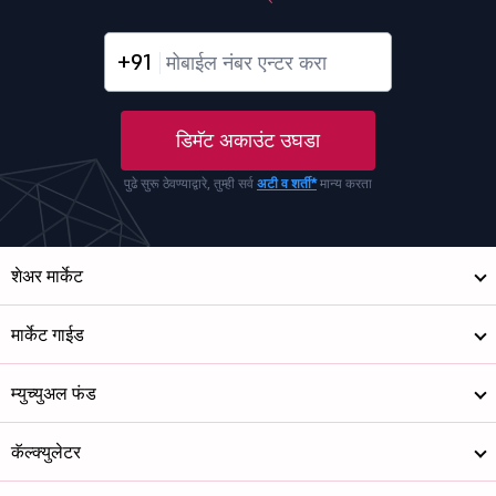
+91
डिमॅट अकाउंट उघडा
पुढे सुरू ठेवण्याद्वारे, तुम्ही सर्व
अटी व शर्ती*
मान्य करता
शेअर मार्केट
मार्केट गाईड
म्युच्युअल फंड
कॅल्क्युलेटर