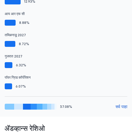
12.93%
आय आर एफ सी
8.88%
तमिळनाडू 2027
8.72%
गुजरात 2027
6.32%
पॉवर ग्रिड कॉर्पोरेशन
6.07%
सर्व पाहा
57.08%
ॲडव्हान्स रेशिओ