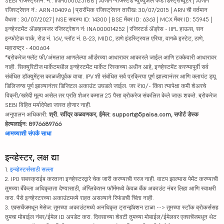
SEBI रजिस्ट्रेशन. नं.: INH000025188 | AMFI-रजिस्टर्ड म्युच्युअल फंड डिस्ट्रीब्यूटर | AMFI
रजिस्ट्रेशन नं.: ARN-104096 | प्रारंभिक रजिस्ट्रेशन तारीख: 30/07/2015 | ARN ची वर्तमान
वैधता : 30/07/2027 | NSE सदस्य ID: 14300 | BSE मेंबर ID: 6363 | MCX मेंबर ID: 55945 |
इन्व्हेस्टमेंट ॲडव्हायजर रजिस्ट्रेशन नं: INA000014252 | रजिस्टर्ड ॲड्रेस - IIFL हाऊस, सन
इन्फोटेक पार्क, रोड नं. 16V, प्लॉट नं. B-23, MIDC, ठाणे इंडस्ट्रियल एरिया, वागळे इस्टेट, ठाणे,
महाराष्ट्र - 400604
*ब्रोकरेज फ्लॅट फी/अंमलात आणलेल्या ऑर्डरच्या आधारावर आकारले जाईल आणि टक्केवारी आधारावर
नाही. सिक्युरिटीज मार्केटमधील इन्व्हेस्टमेंट मार्केट रिस्कच्या अधीन आहे, इन्व्हेस्टमेंट करण्यापूर्वी सर्व
संबंधित डॉक्युमेंट्स काळजीपूर्वक वाचा. IPV शी संबंधित सर्व प्रक्रिया पूर्ण झाल्यानंतर आणि क्लायंट ड्यू
डिलिजन्स पूर्ण झाल्यानंतर डिजिटल अकाउंट उघडले जाईल. जर ₹10/- किंवा त्यापेक्षा कमी शेअरचे
विक्री/खरेदी मूल्य असेल तर प्रति शेअर कमाल 25 पैसा ब्रोकरेज संकलित केले जाऊ शकते. ब्रोकरेज
SEBI विहित मर्यादेपेक्षा जास्त होणार नाही.
अनुपालन अधिकारी:
श्री. रवींद्र कळवणकर, ईमेल: support@5paisa.com, सपोर्ट डेस्क
हेल्पलाईन: 8976689766
आमच्याशी संपर्क साधा
इन्व्हेस्टर, लक्ष द्या
1.
इन्व्हेस्टर्ससाठी सल्ला
2. IPO सबस्क्राईब करताना इन्व्हेस्टरद्वारे चेक जारी करण्याची गरज नाही. वाटप झाल्यास पेमेंट करण्याची
तुमच्या बँकेला अधिकृतता देण्यासाठी, ॲप्लिकेशन फॉर्ममध्ये केवळ बँक अकाउंट नंबर लिहा आणि स्वाक्षरी
करा. पैसे इन्व्हेस्टरच्या अकाउंटमध्ये राहत असल्याने रिफंडची चिंता नाही.
3. एक्सचेंजमधून मेसेज: तुमच्या अकाउंटमध्ये अनधिकृत ट्रान्झॅक्शन टाळा --> तुमच्या स्टॉक ब्रोकर्ससह
तुमचा मोबाईल नंबर/ईमेल ID अपडेट करा. दिवसाच्या शेवटी तुमच्या मोबाईल/ईमेलवर एक्सचेंजमधून थेट