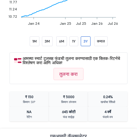
11.77
11.24
10.72
Jan 24
Jan 25
Jul 25
Jan 26
Jul 26
1M
3M
6M
1Y
3Y
कमाल
आमच्या स्मार्ट टूलसह फंडची तुलना करण्यासाठी एक क्लिक-रिटर्नचे
विश्लेषण करा आणि अधिक!
तुलना करा
₹ 150
₹ 5000
0.24%
किमान SIP
किमान लंपसम
खर्चाचा रेशिओ
NA
645 कोटी
4 वर्षे
रेटिंग
फंड साईझ
फंडचे वय
एसआयपी कॅल्क्युलेटर