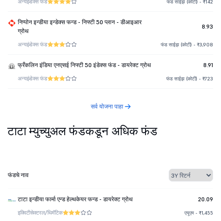
अन्य
इंडेक्स फंड
फंड साईझ (कोटी) - ₹142
निप्पोन इन्डीया इन्डेक्स फन्ड - निफ्टी 50 प्लान - डीआइआर
8.93
ग्रोथ
अन्य
इंडेक्स फंड
फंड साईझ (कोटी) - ₹3,908
फ्रँकलिन इंडिया एनएसई निफ्टी 50 इंडेक्स फंड - डायरेक्ट ग्रोथ
8.91
अन्य
इंडेक्स फंड
फंड साईझ (कोटी) - ₹723
सर्व योजना पाहा
टाटा म्युच्युअल फंडकडून अधिक फंड
फंडचे नाव
टाटा इन्डीया फार्मा एन्ड हेल्थकेयर फन्ड - डायरेक्ट ग्रोथ
20.09
इक्विटी
सेक्टरल/थिमॅटिक
एयूएम - ₹1,455