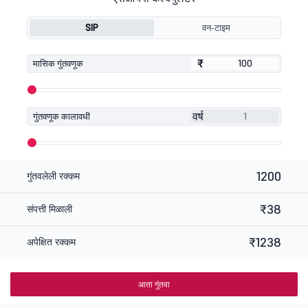
SIP
वन-टाइम
₹
₹
मासिक गुंतवणूक
वर्ष
गुंतवणूक कालावधी
1200
गुंतवलेली रक्कम
₹38
संपत्ती मिळाली
₹1238
अपेक्षित रक्कम
आता गुंतवा