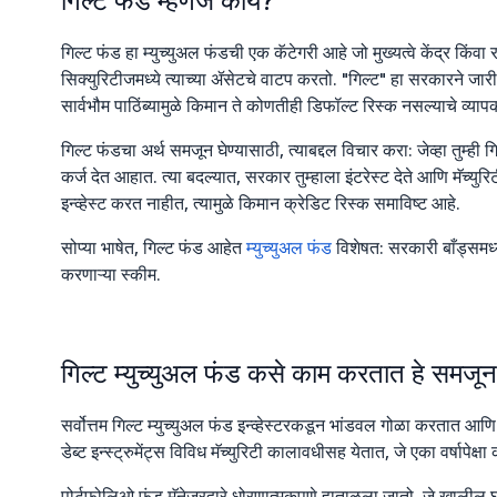
गिल्ट फंड म्हणजे काय?
गिल्ट फंड हा म्युच्युअल फंडची एक कॅटेगरी आहे जो मुख्यत्वे केंद्र किंवा
सिक्युरिटीजमध्ये त्याच्या ॲसेटचे वाटप करतो. "गिल्ट" हा सरकारने जारी क
सार्वभौम पाठिंब्यामुळे किमान ते कोणतीही डिफॉल्ट रिस्क नसल्याचे व्याप
गिल्ट फंडचा अर्थ समजून घेण्यासाठी, त्याबद्दल विचार करा: जेव्हा तुम्ही गिल
कर्ज देत आहात. त्या बदल्यात, सरकार तुम्हाला इंटरेस्ट देते आणि मॅच्युरिटी 
इन्व्हेस्ट करत नाहीत, त्यामुळे किमान क्रेडिट रिस्क समाविष्ट आहे.
सोप्या भाषेत, गिल्ट फंड आहेत
म्युच्युअल फंड
विशेषत: सरकारी बाँड्समध्
करणाऱ्या स्कीम.
गिल्ट म्युच्युअल फंड कसे काम करतात हे समजून 
सर्वोत्तम गिल्ट म्युच्युअल फंड इन्व्हेस्टरकडून भांडवल गोळा करतात आणि
डेब्ट इन्स्ट्रुमेंट्स विविध मॅच्युरिटी कालावधीसह येतात, जे एका वर्षापेक्षा
पोर्टफोलिओ फंड मॅनेजरद्वारे धोरणात्मकपणे हाताळला जातो, जे खालील घट