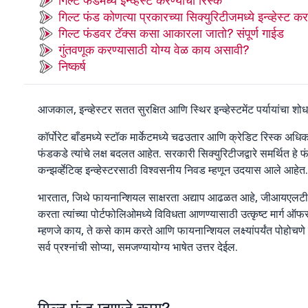
गिल्ट फंडमध्ये इन्व्हेस्ट करण्याची रिस्क
गिल्ट फंड कोणत्या प्रकारच्या सिक्युरिटीजमध्ये इन्व्हेस्ट क
गिल्ट फंडवर टॅक्स कसा आकारला जातो? संपूर्ण गाईड
गुंतवणूक करण्यासाठी योग्य वेळ काय असावी?
निष्कर्ष
आजकाल, इन्व्हेस्टर सतत सुरक्षित आणि स्थिर इन्व्हेस्टमेंट पर्यायांचा शो
कॉर्पोरेट बाँडमध्ये स्टॉक मार्केटमध्ये चढउतार आणि क्रेडिट रिस्क अधि
फंडकडे त्यांचे लक्ष बदलत आहेत. सरकारी सिक्युरिटीजद्वारे समर्थित हे 
कन्झर्व्हेटिव्ह इन्व्हेस्टरसाठी विश्वसनीय निवड म्हणून उदयास आले आहेत.
भारतात, जिथे फायनान्शियल साक्षरता अद्याप आढळत आहे, जीआयएलटी फंड
करता त्यांच्या पोर्टफोलिओमध्ये विविधता आणण्यासाठी उत्कृष्ट मार्ग 
म्हणजे काय, ते कसे काम करते आणि फायनान्शियल लक्ष्यांपर्यंत पोहोचणे
सर्व प्रश्नांची सोप्या, समजण्यायोग्य भाषेत उत्तर देईल.