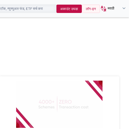
मराठी
अकाउंट उघडा
लॉग-इन