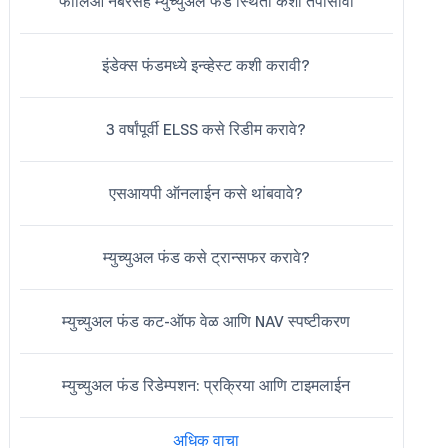
फोलिओ नंबरसह म्युच्युअल फंड स्थिती कशी तपासावी
इंडेक्स फंडमध्ये इन्व्हेस्ट कशी करावी?
3 वर्षांपूर्वी ELSS कसे रिडीम करावे?
एसआयपी ऑनलाईन कसे थांबवावे?
म्युच्युअल फंड कसे ट्रान्सफर करावे?
म्युच्युअल फंड कट-ऑफ वेळ आणि NAV स्पष्टीकरण
म्युच्युअल फंड रिडेम्पशन: प्रक्रिया आणि टाइमलाईन
अधिक वाचा