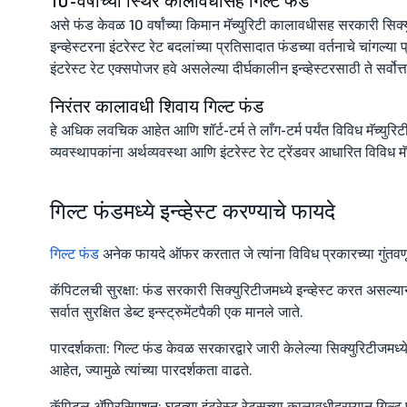
10-वर्षाच्या स्थिर कालावधीसह गिल्ट फंड
असे फंड केवळ 10 वर्षांच्या किमान मॅच्युरिटी कालावधीसह सरकारी सिक्युर
इन्व्हेस्टरना इंटरेस्ट रेट बदलांच्या प्रतिसादात फंडच्या वर्तनाचे चांगल
इंटरेस्ट रेट एक्सपोजर हवे असलेल्या दीर्घकालीन इन्व्हेस्टरसाठी ते सर्वोत
निरंतर कालावधी शिवाय गिल्ट फंड
हे अधिक लवचिक आहेत आणि शॉर्ट-टर्म ते लाँग-टर्म पर्यंत विविध मॅच्युरिट
व्यवस्थापकांना अर्थव्यवस्था आणि इंटरेस्ट रेट ट्रेंडवर आधारित विविध मॅच
गिल्ट फंडमध्ये इन्व्हेस्ट करण्याचे फायदे
गिल्ट फंड
अनेक फायदे ऑफर करतात जे त्यांना विविध प्रकारच्या गुंत
कॅपिटलची सुरक्षा: फंड सरकारी सिक्युरिटीजमध्ये इन्व्हेस्ट करत असल्य
सर्वात सुरक्षित डेब्ट इन्स्ट्रुमेंटपैकी एक मानले जाते.
पारदर्शकता: गिल्ट फंड केवळ सरकारद्वारे जारी केलेल्या सिक्युरिटीजमध
आहेत, ज्यामुळे त्यांच्या पारदर्शकता वाढते.
कॅपिटल ॲप्रिसिएशन: घटत्या इंटरेस्ट रेट्सच्या कालावधीदरम्यान गिल्ट फ