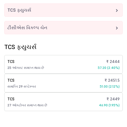
TCS ફ્યુચર્સ
ટીસીએસ વિકલ્પ ચેન
TCS ફ્યુચર્સ
TCS
₹ 2444
25 ઑગસ્ટ સમાપ્ત થાય છે
57.20 (2.40%)
TCS
₹ 2451.5
સમાપ્તિ 29 સપ્ટેમ્બર
51.00 (2.12%)
TCS
₹ 2449
27 ઑક્ટોબર સમાપ્ત થાય છે
46.90 (1.95%)