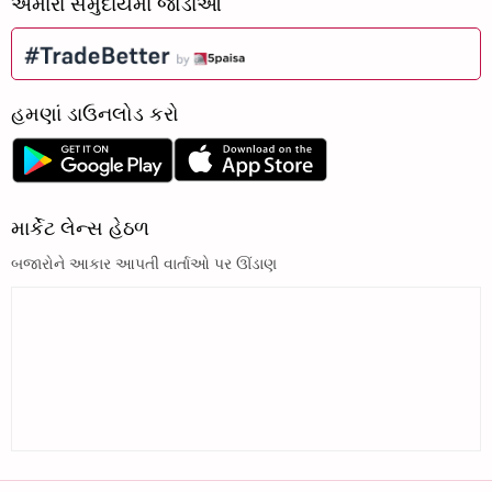
અમારા સમુદાયમાં જોડાઓ
હમણાં ડાઉનલોડ કરો
માર્કેટ લેન્સ હેઠળ
બજારોને આકાર આપતી વાર્તાઓ પર ઊંડાણ