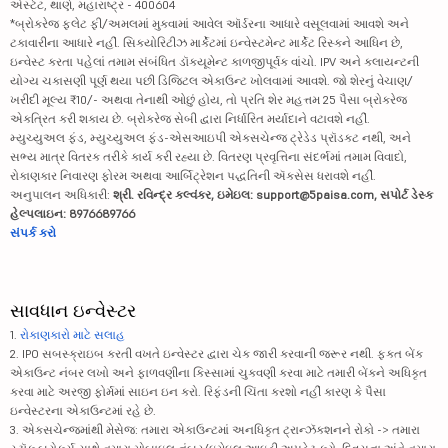
એસ્ટેટ, થાણે, મહારાષ્ટ્ર - 400604
*બ્રોકરેજ ફ્લેટ ફી/અમલમાં મુકવામાં આવેલ ઑર્ડરના આધારે વસૂલવામાં આવશે અને
ટકાવારીના આધારે નહીં. સિક્યોરિટીઝ માર્કેટમાં ઇન્વેસ્ટમેન્ટ માર્કેટ રિસ્કને આધિન છે,
ઇન્વેસ્ટ કરતા પહેલાં તમામ સંબંધિત ડૉક્યૂમેન્ટ કાળજીપૂર્વક વાંચો. IPV અને ક્લાયન્ટની
યોગ્ય ચકાસણી પૂર્ણ થયા પછી ડિજિટલ એકાઉન્ટ ખોલવામાં આવશે. જો શેરનું વેચાણ/
ખરીદી મૂલ્ય ₹10/- અથવા તેનાથી ઓછું હોય, તો પ્રતિ શેર મહત્તમ 25 પૈસા બ્રોકરેજ
એકત્રિત કરી શકાય છે. બ્રોકરેજ સેબી દ્વારા નિર્ધારિત મર્યાદાને વટાવશે નહીં.
મ્યુચ્યુઅલ ફંડ, મ્યુચ્યુઅલ ફંડ-એસઆઇપી એક્સચેન્જ ટ્રેડેડ પ્રૉડક્ટ નથી, અને
સભ્ય માત્ર વિતરક તરીકે કાર્ય કરી રહ્યા છે. વિતરણ પ્રવૃત્તિના સંદર્ભમાં તમામ વિવાદો,
રોકાણકાર નિવારણ ફોરમ અથવા આર્બિટ્રેશન પદ્ધતિની ઍક્સેસ ધરાવશે નહીં.
અનુપાલન અધિકારી:
શ્રી. રવિન્દ્ર કલ્વંકર, ઇમેઇલ: support@5paisa.com, સપોર્ટ ડેસ્ક
હેલ્પલાઇન: 8976689766
સંપર્ક કરો
સાવધાન ઇન્વેસ્ટર
1.
રોકાણકારો માટે સલાહ
2. IPO સબસ્ક્રાઇબ કરતી વખતે ઇન્વેસ્ટર દ્વારા ચેક જારી કરવાની જરૂર નથી. ફક્ત બેંક
એકાઉન્ટ નંબર લખો અને ફાળવણીના કિસ્સામાં ચુકવણી કરવા માટે તમારી બેંકને અધિકૃત
કરવા માટે અરજી ફોર્મમાં સાઇન ઇન કરો. રિફંડની ચિંતા કરશો નહીં કારણ કે પૈસા
ઇન્વેસ્ટરના એકાઉન્ટમાં રહે છે.
3. એક્સચેન્જમાંથી મેસેજ: તમારા એકાઉન્ટમાં અનધિકૃત ટ્રાન્ઝૅક્શનને રોકો -> તમારા