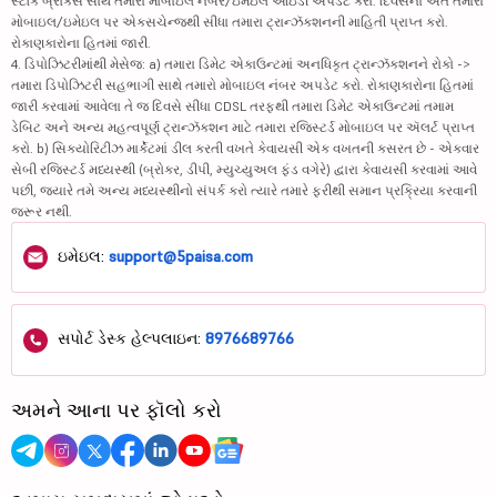
સ્ટૉક બ્રોકર્સ સાથે તમારા મોબાઇલ નંબર/ઇમેઇલ આઇડી અપડેટ કરો. દિવસના અંતે તમારા
મોબાઇલ/ઇમેઇલ પર એક્સચેન્જથી સીધા તમારા ટ્રાન્ઝૅક્શનની માહિતી પ્રાપ્ત કરો.
રોકાણકારોના હિતમાં જારી.
4. ડિપોઝિટરીમાંથી મેસેજ: a) તમારા ડિમેટ એકાઉન્ટમાં અનધિકૃત ટ્રાન્ઝૅક્શનને રોકો ->
તમારા ડિપોઝિટરી સહભાગી સાથે તમારો મોબાઇલ નંબર અપડેટ કરો. રોકાણકારોના હિતમાં
જારી કરવામાં આવેલા તે જ દિવસે સીધા CDSL તરફથી તમારા ડિમેટ એકાઉન્ટમાં તમામ
ડેબિટ અને અન્ય મહત્વપૂર્ણ ટ્રાન્ઝૅક્શન માટે તમારા રજિસ્ટર્ડ મોબાઇલ પર ઍલર્ટ પ્રાપ્ત
કરો. b) સિક્યોરિટીઝ માર્કેટમાં ડીલ કરતી વખતે કેવાયસી એક વખતની કસરત છે - એકવાર
સેબી રજિસ્ટર્ડ મધ્યસ્થી (બ્રોકર, ડીપી, મ્યુચ્યુઅલ ફંડ વગેરે) દ્વારા કેવાયસી કરવામાં આવે
પછી, જ્યારે તમે અન્ય મધ્યસ્થીનો સંપર્ક કરો ત્યારે તમારે ફરીથી સમાન પ્રક્રિયા કરવાની
જરૂર નથી.
ઇમેઇલ:
support@5paisa.com
સપોર્ટ ડેસ્ક હેલ્પલાઇન:
8976689766
અમને આના પર ફૉલો કરો