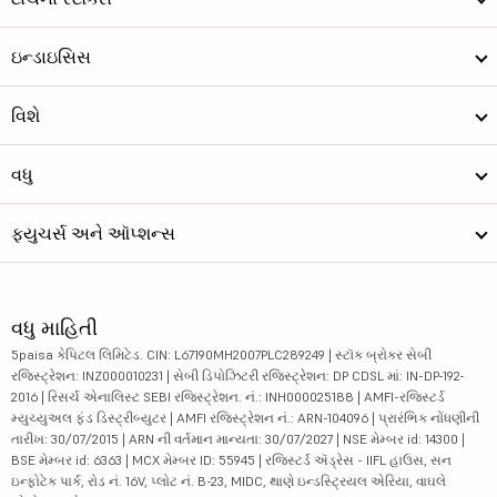
ઇન્ડાઇસિસ
વિશે
વધુ
ફ્યુચર્સ અને ઑપ્શન્સ
વધુ માહિતી
5paisa કેપિટલ લિમિટેડ. CIN: L67190MH2007PLC289249 | સ્ટૉક બ્રોકર સેબી
રજિસ્ટ્રેશન: INZ000010231 | સેબી ડિપોઝિટરી રજિસ્ટ્રેશન: DP CDSL માં: IN-DP-192-
2016 | રિસર્ચ એનાલિસ્ટ SEBI રજિસ્ટ્રેશન. નં.: INH000025188 | AMFI-રજિસ્ટર્ડ
મ્યુચ્યુઅલ ફંડ ડિસ્ટ્રીબ્યુટર | AMFI રજિસ્ટ્રેશન નં.: ARN-104096 | પ્રારંભિક નોંધણીની
તારીખ: 30/07/2015 | ARN ની વર્તમાન માન્યતા: 30/07/2027 | NSE મેમ્બર id: 14300 |
BSE મેમ્બર id: 6363 | MCX મેમ્બર ID: 55945 | રજિસ્ટર્ડ ઍડ્રેસ - IIFL હાઉસ, સન
ઇન્ફોટેક પાર્ક, રોડ નં. 16V, પ્લોટ નં. B-23, MIDC, થાણે ઇન્ડસ્ટ્રિયલ એરિયા, વાઘલે