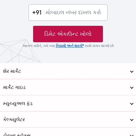
+91
ડિમેટ એકાઉન્ટ ખોલો
આગળ વધીને, તમે બધા
નિયમો અને શરતો*
સાથે સંમત થાઓ છો
શેર માર્કેટ
માર્કેટ ગાઇડ
મ્યુચ્યુઅલ ફંડ
કેલ્ક્યુલેટર
ટોચના સ્ટૉક્સ