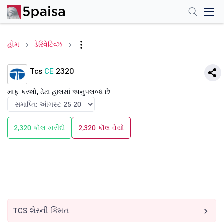
હોમ
ડેરિવેટિવ્ઝ
Tcs
CE
2320
માફ કરશો, ડેટા હાલમાં અનુપલબ્ધ છે.
2,320 કૉલ ખરીદો
2,320 કૉલ વેચો
TCS શેરની કિંમત