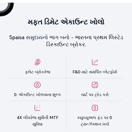
મફત ડિમેટ એકાઉન્ટ ખોલો
5paisa સમુદાયનો ભાગ બનો -
ભારતના પ્રથમ લિસ્ટેડ
ડિસ્કાઉન્ટ બ્રોકર.
ફ્લેટ બ્રોકરેજ
F&O માટે સમર્પિત પ્લેટફોર્મ
0. એકાઉન્ટ ખોલવાના શુલ્ક
ચાર્ટ પર ટ્રેડ કરો
4X લીવરેજ સુધીની MTF
મ્યુચ્યુઅલ ફંડ પર 0
સુવિધા
ટ્રાન્ઝૅક્શન ખર્ચ