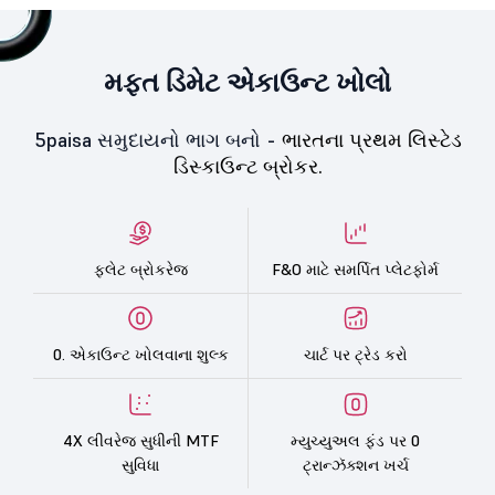
મફત ડિમેટ એકાઉન્ટ ખોલો
5paisa સમુદાયનો ભાગ બનો -
ભારતના પ્રથમ લિસ્ટેડ
ડિસ્કાઉન્ટ બ્રોકર.
ફ્લેટ બ્રોકરેજ
F&O માટે સમર્પિત પ્લેટફોર્મ
0. એકાઉન્ટ ખોલવાના શુલ્ક
ચાર્ટ પર ટ્રેડ કરો
4X લીવરેજ સુધીની MTF
મ્યુચ્યુઅલ ફંડ પર 0
સુવિધા
ટ્રાન્ઝૅક્શન ખર્ચ