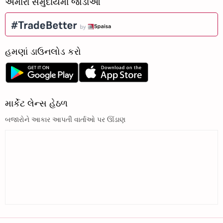
અમારા સમુદાયમાં જોડાઓ
હમણાં ડાઉનલોડ કરો
માર્કેટ લેન્સ હેઠળ
બજારોને આકાર આપતી વાર્તાઓ પર ઊંડાણ