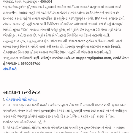
એસ્ટેટ, થાણે, મહારાષ્ટ્ર - 400604
*બ્રોકરેજ ફ્લેટ ફી/અમલમાં મુકવામાં આવેલ ઑર્ડરના આધારે વસૂલવામાં આવશે અને
ટકાવારીના આધારે નહીં. સિક્યોરિટીઝ માર્કેટમાં ઇન્વેસ્ટમેન્ટ માર્કેટ રિસ્કને આધિન છે,
ઇન્વેસ્ટ કરતા પહેલાં તમામ સંબંધિત ડૉક્યૂમેન્ટ કાળજીપૂર્વક વાંચો. IPV અને ક્લાયન્ટની
યોગ્ય ચકાસણી પૂર્ણ થયા પછી ડિજિટલ એકાઉન્ટ ખોલવામાં આવશે. જો શેરનું વેચાણ/
ખરીદી મૂલ્ય ₹10/- અથવા તેનાથી ઓછું હોય, તો પ્રતિ શેર મહત્તમ 25 પૈસા બ્રોકરેજ
એકત્રિત કરી શકાય છે. બ્રોકરેજ સેબી દ્વારા નિર્ધારિત મર્યાદાને વટાવશે નહીં.
મ્યુચ્યુઅલ ફંડ, મ્યુચ્યુઅલ ફંડ-એસઆઇપી એક્સચેન્જ ટ્રેડેડ પ્રૉડક્ટ નથી, અને
સભ્ય માત્ર વિતરક તરીકે કાર્ય કરી રહ્યા છે. વિતરણ પ્રવૃત્તિના સંદર્ભમાં તમામ વિવાદો,
રોકાણકાર નિવારણ ફોરમ અથવા આર્બિટ્રેશન પદ્ધતિની ઍક્સેસ ધરાવશે નહીં.
અનુપાલન અધિકારી:
શ્રી. રવિન્દ્ર કલ્વંકર, ઇમેઇલ: support@5paisa.com, સપોર્ટ ડેસ્ક
હેલ્પલાઇન: 8976689766
સંપર્ક કરો
સાવધાન ઇન્વેસ્ટર
1.
રોકાણકારો માટે સલાહ
2. IPO સબસ્ક્રાઇબ કરતી વખતે ઇન્વેસ્ટર દ્વારા ચેક જારી કરવાની જરૂર નથી. ફક્ત બેંક
એકાઉન્ટ નંબર લખો અને ફાળવણીના કિસ્સામાં ચુકવણી કરવા માટે તમારી બેંકને અધિકૃત
કરવા માટે અરજી ફોર્મમાં સાઇન ઇન કરો. રિફંડની ચિંતા કરશો નહીં કારણ કે પૈસા
ઇન્વેસ્ટરના એકાઉન્ટમાં રહે છે.
3. એક્સચેન્જમાંથી મેસેજ: તમારા એકાઉન્ટમાં અનધિકૃત ટ્રાન્ઝૅક્શનને રોકો -> તમારા