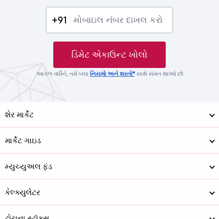
+91
ડિમેટ એકાઉન્ટ ખોલો
આગળ વધીને, તમે બધા
નિયમો અને શરતો*
સાથે સંમત થાઓ છો
શેર માર્કેટ
માર્કેટ ગાઇડ
મ્યુચ્યુઅલ ફંડ
કેલ્ક્યુલેટર
ટોચના સ્ટૉક્સ