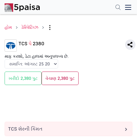
હોમ
ડેરિવેટિવ્ઝ
TCS
પે
2380
માફ કરશો, ડેટા હાલમાં અનુપલબ્ધ છે.
ખરીદો 2,380 પુટ
વેચાણ 2,380 પુટ
TCS શેરની કિંમત