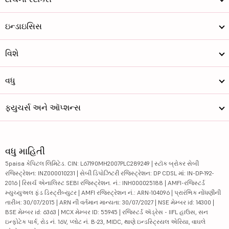
ઇન્ડાઇસિસ
વિશે
વધુ
ફ્યુચર્સ અને ઑપ્શન્સ
વધુ માહિતી
5paisa કેપિટલ લિમિટેડ. CIN: L67190MH2007PLC289249 | સ્ટૉક બ્રોકર સેબી
રજિસ્ટ્રેશન: INZ000010231 | સેબી ડિપોઝિટરી રજિસ્ટ્રેશન: DP CDSL માં: IN-DP-192-
2016 | રિસર્ચ એનાલિસ્ટ SEBI રજિસ્ટ્રેશન. નં.: INH000025188 | AMFI-રજિસ્ટર્ડ
મ્યુચ્યુઅલ ફંડ ડિસ્ટ્રીબ્યુટર | AMFI રજિસ્ટ્રેશન નં.: ARN-104096 | પ્રારંભિક નોંધણીની
તારીખ: 30/07/2015 | ARN ની વર્તમાન માન્યતા: 30/07/2027 | NSE મેમ્બર id: 14300 |
BSE મેમ્બર id: 6363 | MCX મેમ્બર ID: 55945 | રજિસ્ટર્ડ ઍડ્રેસ - IIFL હાઉસ, સન
ઇન્ફોટેક પાર્ક, રોડ નં. 16V, પ્લોટ નં. B-23, MIDC, થાણે ઇન્ડસ્ટ્રિયલ એરિયા, વાઘલે