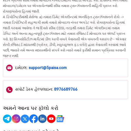
સ્ટૉક બ્રોકર્સ સાથે તમારા મોબાઇલ નંબર/ઇમેઇલ આઇડી અપડેટ કરો. દિવસના અંતે તમારા
મોબાઇલ/ઇમેઇલ પર એક્સચેન્જથી સીધા તમારા ટ્રાન્ઝૅક્શનની માહિતી પ્રાપ્ત કરો.
રોકાણકારોના હિતમાં જારી.
4. ડિપોઝિટરીમાંથી મેસેજ: a) તમારા ડિમેટ એકાઉન્ટમાં અનધિકૃત ટ્રાન્ઝૅક્શનને રોકો ->
તમારા ડિપોઝિટરી સહભાગી સાથે તમારો મોબાઇલ નંબર અપડેટ કરો. રોકાણકારોના હિતમાં
જારી કરવામાં આવેલા તે જ દિવસે સીધા CDSL તરફથી તમારા ડિમેટ એકાઉન્ટમાં તમામ
ડેબિટ અને અન્ય મહત્વપૂર્ણ ટ્રાન્ઝૅક્શન માટે તમારા રજિસ્ટર્ડ મોબાઇલ પર ઍલર્ટ પ્રાપ્ત
કરો. b) સિક્યોરિટીઝ માર્કેટમાં ડીલ કરતી વખતે કેવાયસી એક વખતની કસરત છે - એકવાર
સેબી રજિસ્ટર્ડ મધ્યસ્થી (બ્રોકર, ડીપી, મ્યુચ્યુઅલ ફંડ વગેરે) દ્વારા કેવાયસી કરવામાં આવે
પછી, જ્યારે તમે અન્ય મધ્યસ્થીનો સંપર્ક કરો ત્યારે તમારે ફરીથી સમાન પ્રક્રિયા કરવાની
જરૂર નથી.
ઇમેઇલ:
support@5paisa.com
સપોર્ટ ડેસ્ક હેલ્પલાઇન:
8976689766
અમને આના પર ફૉલો કરો