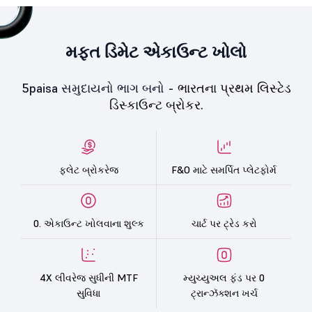
મફત ડિમેટ એકાઉન્ટ ખોલો
5paisa સમુદાયનો ભાગ બનો -
ભારતના પ્રથમ લિસ્ટેડ
ડિસ્કાઉન્ટ બ્રોકર.
ફ્લેટ બ્રોકરેજ
F&O માટે સમર્પિત પ્લેટફોર્મ
0. એકાઉન્ટ ખોલવાના શુલ્ક
ચાર્ટ પર ટ્રેડ કરો
4X લીવરેજ સુધીની MTF
મ્યુચ્યુઅલ ફંડ પર 0
સુવિધા
ટ્રાન્ઝૅક્શન ખર્ચ