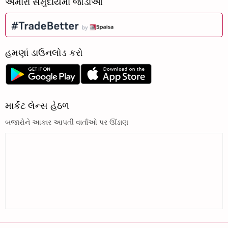
અમારા સમુદાયમાં જોડાઓ
હમણાં ડાઉનલોડ કરો
માર્કેટ લેન્સ હેઠળ
બજારોને આકાર આપતી વાર્તાઓ પર ઊંડાણ