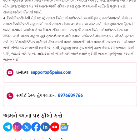
સ્ટૉક બ્રોકર્સ સાથે તમારા મોબાઇલ નંબર/ઇમેઇલ આઇડી અપડેટ કરો. દિવસના અંતે તમારા
મોબાઇલ/ઇમેઇલ પર એક્સચેન્જથી સીધા તમારા ટ્રાન્ઝૅક્શનની માહિતી પ્રાપ્ત કરો.
રોકાણકારોના હિતમાં જારી.
4. ડિપોઝિટરીમાંથી મેસેજ: a) તમારા ડિમેટ એકાઉન્ટમાં અનધિકૃત ટ્રાન્ઝૅક્શનને રોકો ->
તમારા ડિપોઝિટરી સહભાગી સાથે તમારો મોબાઇલ નંબર અપડેટ કરો. રોકાણકારોના હિતમાં
જારી કરવામાં આવેલા તે જ દિવસે સીધા CDSL તરફથી તમારા ડિમેટ એકાઉન્ટમાં તમામ
ડેબિટ અને અન્ય મહત્વપૂર્ણ ટ્રાન્ઝૅક્શન માટે તમારા રજિસ્ટર્ડ મોબાઇલ પર ઍલર્ટ પ્રાપ્ત
કરો. b) સિક્યોરિટીઝ માર્કેટમાં ડીલ કરતી વખતે કેવાયસી એક વખતની કસરત છે - એકવાર
સેબી રજિસ્ટર્ડ મધ્યસ્થી (બ્રોકર, ડીપી, મ્યુચ્યુઅલ ફંડ વગેરે) દ્વારા કેવાયસી કરવામાં આવે
પછી, જ્યારે તમે અન્ય મધ્યસ્થીનો સંપર્ક કરો ત્યારે તમારે ફરીથી સમાન પ્રક્રિયા કરવાની
જરૂર નથી.
ઇમેઇલ:
support@5paisa.com
સપોર્ટ ડેસ્ક હેલ્પલાઇન:
8976689766
અમને આના પર ફૉલો કરો