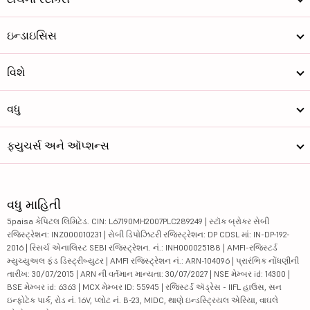
ઇન્ડાઇસિસ
વિશે
વધુ
ફ્યુચર્સ અને ઑપ્શન્સ
વધુ માહિતી
5paisa કેપિટલ લિમિટેડ. CIN: L67190MH2007PLC289249 | સ્ટૉક બ્રોકર સેબી
રજિસ્ટ્રેશન: INZ000010231 | સેબી ડિપોઝિટરી રજિસ્ટ્રેશન: DP CDSL માં: IN-DP-192-
2016 | રિસર્ચ એનાલિસ્ટ SEBI રજિસ્ટ્રેશન. નં.: INH000025188 | AMFI-રજિસ્ટર્ડ
મ્યુચ્યુઅલ ફંડ ડિસ્ટ્રીબ્યુટર | AMFI રજિસ્ટ્રેશન નં.: ARN-104096 | પ્રારંભિક નોંધણીની
તારીખ: 30/07/2015 | ARN ની વર્તમાન માન્યતા: 30/07/2027 | NSE મેમ્બર id: 14300 |
BSE મેમ્બર id: 6363 | MCX મેમ્બર ID: 55945 | રજિસ્ટર્ડ ઍડ્રેસ - IIFL હાઉસ, સન
ઇન્ફોટેક પાર્ક, રોડ નં. 16V, પ્લોટ નં. B-23, MIDC, થાણે ઇન્ડસ્ટ્રિયલ એરિયા, વાઘલે