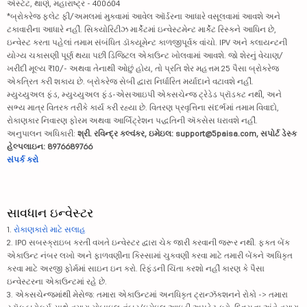
એસ્ટેટ, થાણે, મહારાષ્ટ્ર - 400604
*બ્રોકરેજ ફ્લેટ ફી/અમલમાં મુકવામાં આવેલ ઑર્ડરના આધારે વસૂલવામાં આવશે અને
ટકાવારીના આધારે નહીં. સિક્યોરિટીઝ માર્કેટમાં ઇન્વેસ્ટમેન્ટ માર્કેટ રિસ્કને આધિન છે,
ઇન્વેસ્ટ કરતા પહેલાં તમામ સંબંધિત ડૉક્યૂમેન્ટ કાળજીપૂર્વક વાંચો. IPV અને ક્લાયન્ટની
યોગ્ય ચકાસણી પૂર્ણ થયા પછી ડિજિટલ એકાઉન્ટ ખોલવામાં આવશે. જો શેરનું વેચાણ/
ખરીદી મૂલ્ય ₹10/- અથવા તેનાથી ઓછું હોય, તો પ્રતિ શેર મહત્તમ 25 પૈસા બ્રોકરેજ
એકત્રિત કરી શકાય છે. બ્રોકરેજ સેબી દ્વારા નિર્ધારિત મર્યાદાને વટાવશે નહીં.
મ્યુચ્યુઅલ ફંડ, મ્યુચ્યુઅલ ફંડ-એસઆઇપી એક્સચેન્જ ટ્રેડેડ પ્રૉડક્ટ નથી, અને
સભ્ય માત્ર વિતરક તરીકે કાર્ય કરી રહ્યા છે. વિતરણ પ્રવૃત્તિના સંદર્ભમાં તમામ વિવાદો,
રોકાણકાર નિવારણ ફોરમ અથવા આર્બિટ્રેશન પદ્ધતિની ઍક્સેસ ધરાવશે નહીં.
અનુપાલન અધિકારી:
શ્રી. રવિન્દ્ર કલ્વંકર, ઇમેઇલ: support@5paisa.com, સપોર્ટ ડેસ્ક
હેલ્પલાઇન: 8976689766
સંપર્ક કરો
સાવધાન ઇન્વેસ્ટર
1.
રોકાણકારો માટે સલાહ
2. IPO સબસ્ક્રાઇબ કરતી વખતે ઇન્વેસ્ટર દ્વારા ચેક જારી કરવાની જરૂર નથી. ફક્ત બેંક
એકાઉન્ટ નંબર લખો અને ફાળવણીના કિસ્સામાં ચુકવણી કરવા માટે તમારી બેંકને અધિકૃત
કરવા માટે અરજી ફોર્મમાં સાઇન ઇન કરો. રિફંડની ચિંતા કરશો નહીં કારણ કે પૈસા
ઇન્વેસ્ટરના એકાઉન્ટમાં રહે છે.
3. એક્સચેન્જમાંથી મેસેજ: તમારા એકાઉન્ટમાં અનધિકૃત ટ્રાન્ઝૅક્શનને રોકો -> તમારા