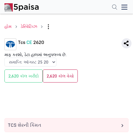
હોમ
ડેરિવેટિવ્ઝ
Tcs
CE
2620
માફ કરશો, ડેટા હાલમાં અનુપલબ્ધ છે.
2,620 કૉલ ખરીદો
2,620 કૉલ વેચો
TCS શેરની કિંમત