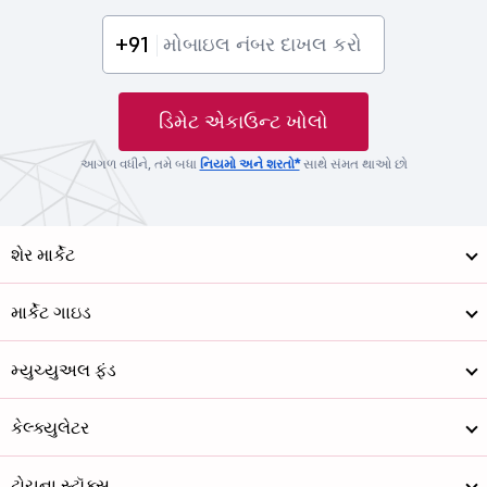
+91
ડિમેટ એકાઉન્ટ ખોલો
આગળ વધીને, તમે બધા
નિયમો અને શરતો*
સાથે સંમત થાઓ છો
શેર માર્કેટ
માર્કેટ ગાઇડ
મ્યુચ્યુઅલ ફંડ
કેલ્ક્યુલેટર
ટોચના સ્ટૉક્સ