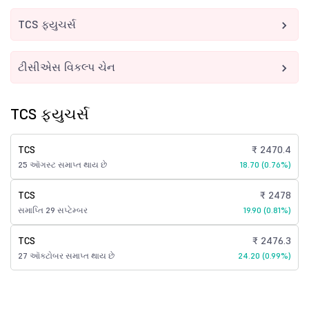
TCS ફ્યુચર્સ
ટીસીએસ વિકલ્પ ચેન
TCS ફ્યુચર્સ
TCS
₹ 2470.4
25 ઑગસ્ટ સમાપ્ત થાય છે
18.70 (0.76%)
TCS
₹ 2478
સમાપ્તિ 29 સપ્ટેમ્બર
19.90 (0.81%)
TCS
₹ 2476.3
27 ઑક્ટોબર સમાપ્ત થાય છે
24.20 (0.99%)