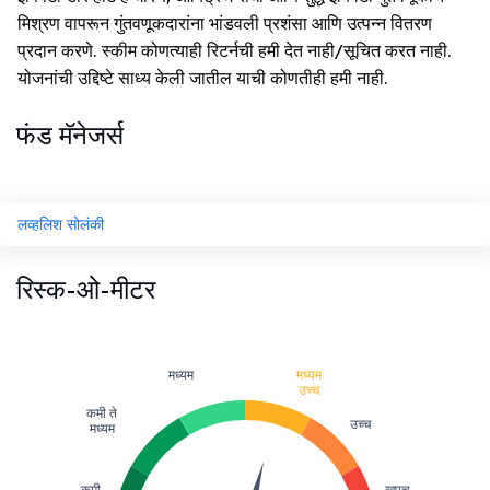
मिश्रण वापरून गुंतवणूकदारांना भांडवली प्रशंसा आणि उत्पन्न वितरण
प्रदान करणे. स्कीम कोणत्याही रिटर्नची हमी देत नाही/सूचित करत नाही.
योजनांची उद्दिष्टे साध्य केली जातील याची कोणतीही हमी नाही.
फंड मॅनेजर्स
लव्हलिश सोलंकी
रिस्क-ओ-मीटर
मध्यम
मध्यम
उच्च
कमी ते
उच्च
मध्यम
कमी
खूपच