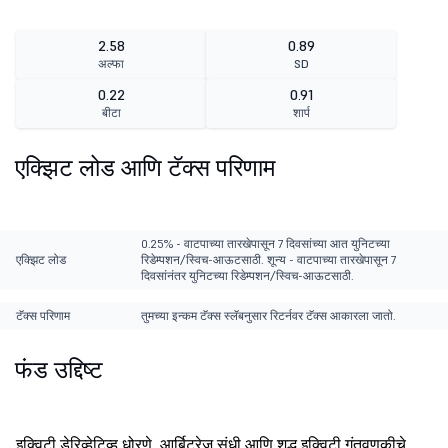
2.58
0.89
अल्फा
SD
0.22
0.91
बीटा
शार्प
एक्झिट लोड आणि टॅक्स परिणाम
0.25% - वाटपाच्या तारखेपासून 7 दिवसांच्या आत युनिटच्या
एक्झिट लोड
रिडेम्पशन/स्विच-आऊटसाठी. शून्य - वाटपाच्या तारखेपासून 7
दिवसांनंतर युनिटच्या रिडेम्पशन/स्विच-आऊटसाठी.
टॅक्स परिणाम
तुमच्या इन्कम टॅक्स स्लॅबनुसार रिटर्नवर टॅक्स आकारला जातो.
फंड उद्दिष्ट
इक्विटी डेरिव्हेटिव्ह धोरणे, आर्बिट्रेज संधी आणि शुद्ध इक्विटी गुंतवणूकीचे