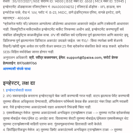
वैधता : 30/07/2027 | NSE सदस्य ID: 14300 | BSE मेंबर ID: 6363 | MCX मेंबर ID: 55945 |
इन्व्हेस्टमेंट ॲडव्हायजर रजिस्ट्रेशन नं: INA000014252 | रजिस्टर्ड ॲड्रेस - IIFL हाऊस, सन
इन्फोटेक पार्क, रोड नं. 16V, प्लॉट नं. B-23, MIDC, ठाणे इंडस्ट्रियल एरिया, वागळे इस्टेट, ठाणे,
महाराष्ट्र - 400604
*ब्रोकरेज फ्लॅट फी/अंमलात आणलेल्या ऑर्डरच्या आधारावर आकारले जाईल आणि टक्केवारी आधारावर
नाही. सिक्युरिटीज मार्केटमधील इन्व्हेस्टमेंट मार्केट रिस्कच्या अधीन आहे, इन्व्हेस्टमेंट करण्यापूर्वी सर्व
संबंधित डॉक्युमेंट्स काळजीपूर्वक वाचा. IPV शी संबंधित सर्व प्रक्रिया पूर्ण झाल्यानंतर आणि क्लायंट ड्यू
डिलिजन्स पूर्ण झाल्यानंतर डिजिटल अकाउंट उघडले जाईल. जर ₹10/- किंवा त्यापेक्षा कमी शेअरचे
विक्री/खरेदी मूल्य असेल तर प्रति शेअर कमाल 25 पैसा ब्रोकरेज संकलित केले जाऊ शकते. ब्रोकरेज
SEBI विहित मर्यादेपेक्षा जास्त होणार नाही.
अनुपालन अधिकारी:
श्री. रवींद्र कळवणकर, ईमेल: support@5paisa.com, सपोर्ट डेस्क
हेल्पलाईन: 8976689766
आमच्याशी संपर्क साधा
इन्व्हेस्टर, लक्ष द्या
1.
इन्व्हेस्टर्ससाठी सल्ला
2. IPO सबस्क्राईब करताना इन्व्हेस्टरद्वारे चेक जारी करण्याची गरज नाही. वाटप झाल्यास पेमेंट करण्याची
तुमच्या बँकेला अधिकृतता देण्यासाठी, ॲप्लिकेशन फॉर्ममध्ये केवळ बँक अकाउंट नंबर लिहा आणि स्वाक्षरी
करा. पैसे इन्व्हेस्टरच्या अकाउंटमध्ये राहत असल्याने रिफंडची चिंता नाही.
3. एक्सचेंजमधून मेसेज: तुमच्या अकाउंटमध्ये अनधिकृत ट्रान्झॅक्शन टाळा --> तुमच्या स्टॉक ब्रोकर्ससह
तुमचा मोबाईल नंबर/ईमेल ID अपडेट करा. दिवसाच्या शेवटी तुमच्या मोबाईल/ईमेलवर एक्सचेंजमधून थेट
तुमच्या ट्रान्झॅक्शनची माहिती प्राप्त करा. गुंतवणूकदारांच्या हितासाठी जारी केलेले.
4. डिपॉझिटरीकडून मेसेज: अ) तुमच्या डिमॅट अकाउंटमध्ये अनधिकृत ट्रान्झॅक्शन टाळा -> तुमच्या