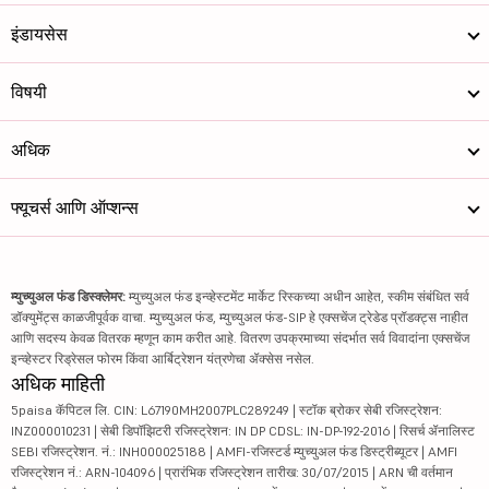
इंडायसेस
विषयी
अधिक
फ्यूचर्स आणि ऑप्शन्स
म्युच्युअल फंड डिस्क्लेमर:
म्युच्युअल फंड इन्व्हेस्टमेंट मार्केट रिस्कच्या अधीन आहेत, स्कीम संबंधित सर्व
डॉक्युमेंट्स काळजीपूर्वक वाचा. म्युच्युअल फंड, म्युच्युअल फंड-SIP हे एक्सचेंज ट्रेडेड प्रॉडक्ट्स नाहीत
आणि सदस्य केवळ वितरक म्हणून काम करीत आहे. वितरण उपक्रमाच्या संदर्भात सर्व विवादांना एक्सचेंज
इन्व्हेस्टर रिड्रेसल फोरम किंवा आर्बिट्रेशन यंत्रणेचा ॲक्सेस नसेल.
अधिक माहिती
5paisa कॅपिटल लि. CIN: L67190MH2007PLC289249 | स्टॉक ब्रोकर सेबी रजिस्ट्रेशन:
INZ000010231 | सेबी डिपॉझिटरी रजिस्ट्रेशन: IN DP CDSL: IN-DP-192-2016 | रिसर्च ॲनालिस्ट
SEBI रजिस्ट्रेशन. नं.: INH000025188 | AMFI-रजिस्टर्ड म्युच्युअल फंड डिस्ट्रीब्यूटर | AMFI
रजिस्ट्रेशन नं.: ARN-104096 | प्रारंभिक रजिस्ट्रेशन तारीख: 30/07/2015 | ARN ची वर्तमान