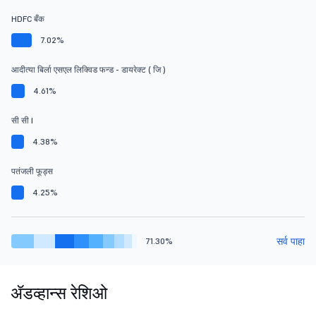
HDFC बँक
7.02%
आदीत्या बिर्ला एसएल लिक्विड फन्ड - डायरेक्ट ( जि )
4.61%
सी सी I
4.38%
पतंजली फूड्स
4.25%
सर्व पाहा
71.30%
ॲडव्हान्स रेशिओ