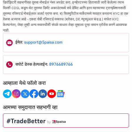
डिपॉझिटरी सहभागीसह तुमचा मोबाईल नंबर अपडेट करा. इन्व्हेस्टरच्या हितासाठी जारी केलेल्या त्याच
दिवशी CDSL कडून थेट तुमच्या डिमॅट अकाउंटमध्ये सर्व डेबिट आणि इतर महत्त्वाच्या ट्रान्झॅक्शनसाठी
तुमच्या रजिस्टर्ड मोबाईलवर अलर्ट प्राप्त करा. ब) सिक्युरिटीज मार्केटमध्ये व्यवहार करताना KYC हा एक
वेळचा अभ्यास आहे - एकदा सेबी रजिस्टर्ड मध्यस्थ (ब्रोकर, DP, म्युच्युअल फंड इ.) मार्फत KYC
केल्यानंतर, जेव्हा तुम्ही अन्य मध्यस्थीशी संपर्क साधता तेव्हा तुम्हाला पुन्हा समान प्रोसेस करणे आवश्यक
नाही.
ईमेल:
support@5paisa.com
सपोर्ट डेस्क हेल्पलाईन:
8976689766
आम्हाला येथे फॉलो करा
आमच्या समुदायात सहभागी व्हा