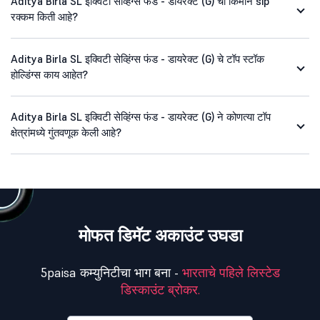
Aditya Birla SL इक्विटी सेव्हिंग्स फंड - डायरेक्ट (G) ची किमान sip
रक्कम किती आहे?
Aditya Birla SL इक्विटी सेव्हिंग्स फंड - डायरेक्ट (G) चे टॉप स्टॉक
होल्डिंग्स काय आहेत?
Aditya Birla SL इक्विटी सेव्हिंग्स फंड - डायरेक्ट (G) ने कोणत्या टॉप
क्षेत्रांमध्ये गुंतवणूक केली आहे?
मोफत डिमॅट अकाउंट उघडा
5paisa कम्युनिटीचा भाग बना -
भारताचे पहिले लिस्टेड
डिस्काउंट ब्रोकर.