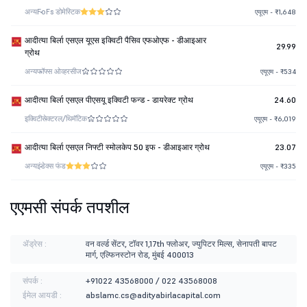
अन्य
FoFs डोमेस्टिक
एयूएम - ₹1,648
आदीत्या बिर्ला एसएल यूएस इक्विटी पैसिव एफओएफ - डीआइआर
29.99
ग्रोथ
अन्य
फॉफ्स ओव्हरसीज
एयूएम - ₹534
आदीत्या बिर्ला एसएल पीएसयू इक्विटी फन्ड - डायरेक्ट ग्रोथ
24.60
इक्विटी
सेक्टरल/थिमॅटिक
एयूएम - ₹6,019
आदीत्या बिर्ला एसएल निफ्टी स्मोलकेप 50 इफ - डीआइआर ग्रोथ
23.07
अन्य
इंडेक्स फंड
एयूएम - ₹335
एएमसी संपर्क तपशील
ॲड्रेस :
वन वर्ल्ड सेंटर, टॉवर 1,17th फ्लोअर, ज्युपिटर मिल्स, सेनापती बापट
मार्ग, एल्फिनस्टोन रोड, मुंबई 400013
संपर्क :
+91022 43568000 / 022 43568008
ईमेल आयडी :
abslamc.cs@adityabirlacapital.com