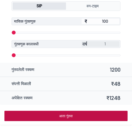
SIP
वन-टाइम
₹
₹
मासिक गुंतवणूक
वर्ष
गुंतवणूक कालावधी
1200
गुंतवलेली रक्कम
₹48
संपत्ती मिळाली
₹1248
अपेक्षित रक्कम
आता गुंतवा