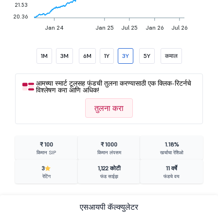
21.53
20.36
Jan 24
Jan 25
Jul 25
Jan 26
Jul 26
1M
3M
6M
1Y
3Y
5Y
कमाल
आमच्या स्मार्ट टूलसह फंडची तुलना करण्यासाठी एक क्लिक-रिटर्नचे
विश्लेषण करा आणि अधिक!
तुलना करा
₹ 100
₹ 1000
1.18%
किमान SIP
किमान लंपसम
खर्चाचा रेशिओ
3
1,122 कोटी
11 वर्षे
रेटिंग
फंड साईझ
फंडचे वय
एसआयपी कॅल्क्युलेटर