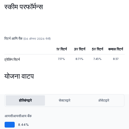
स्कीम परफॉर्मन्स
रिटर्न आणि रँक
(06 ऑगस्ट 2026 रोजी)
1Y रिटर्न
3Y रिटर्न
5Y रिटर्न
कमाल रिटर्न
7.17%
8.71%
7.45%
8.57
ट्रेलिंग रिटर्न
योजना वाटप
होल्डिंगद्वारे
सेक्टरद्वारे
ॲसेटद्वारे
आयसीआयसीआय बँक
8.44%