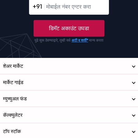
+91
डिमॅट अकाउंट उघडा
पुढे सुरू ठेवण्याद्वारे, तुम्ही सर्व
अटी व शर्ती*
मान्य करता
शेअर मार्केट
मार्केट गाईड
म्युच्युअल फंड
कॅल्क्युलेटर
टॉप स्टॉक