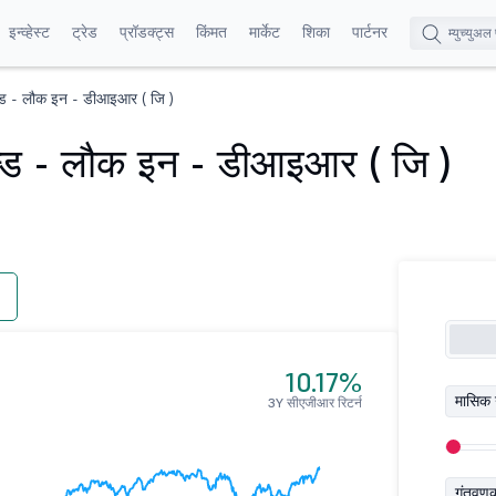
इन्व्हेस्ट
ट्रेड
प्रॉडक्ट्स
किंमत
मार्केट
शिका
पार्टनर
फन्ड - लौक इन - डीआइआर ( जि )
फन्ड - लौक इन - डीआइआर ( जि )
10.17%
मासिक 
3Y सीएजीआर रिटर्न
गुंतवण