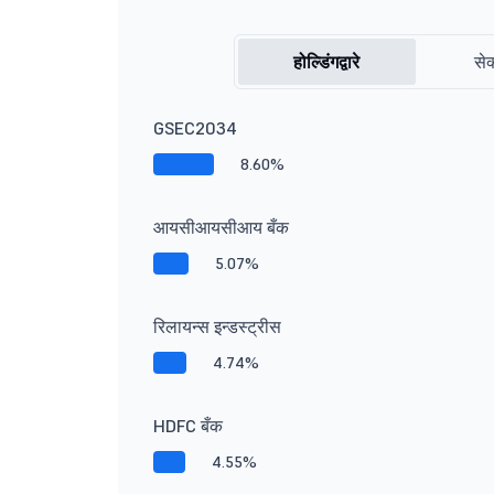
होल्डिंगद्वारे
सेक
GSEC2034
8.60%
आयसीआयसीआय बँक
5.07%
रिलायन्स इन्डस्ट्रीस
4.74%
HDFC बँक
4.55%