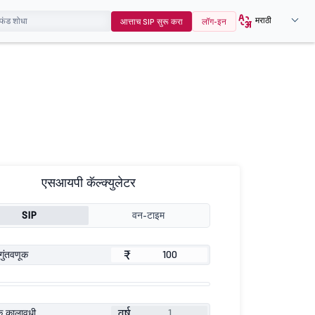
मराठी
आत्ताच SIP सुरू करा
लॉग-इन
एसआयपी कॅल्क्युलेटर
SIP
वन-टाइम
₹
गुंतवणूक
वर्ष
ूक कालावधी