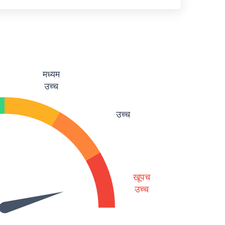
मध्यम
उच्च
उच्च
खूपच
उच्च