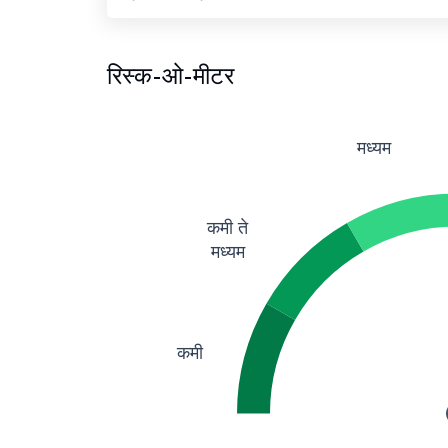
रिस्क-ओ-मीटर
मध्यम
कमी ते
मध्यम
कमी