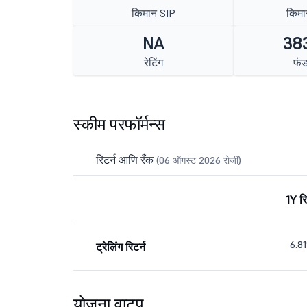
किमान SIP
किमा
NA
383
रेटिंग
फं
स्कीम परफॉर्मन्स
रिटर्न आणि रँक
(06 ऑगस्ट 2026 रोजी)
1Y रि
6.8
ट्रेलिंग रिटर्न
योजना वाटप