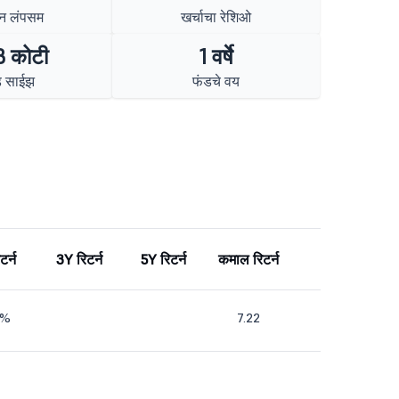
न लंपसम
खर्चाचा रेशिओ
 कोटी
1 वर्षे
ड साईझ
फंडचे वय
टर्न
3Y रिटर्न
5Y रिटर्न
कमाल रिटर्न
1%
7.22