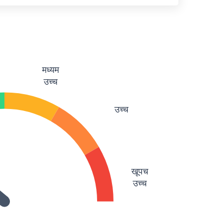
मध्यम
उच्च
उच्च
खूपच
उच्च