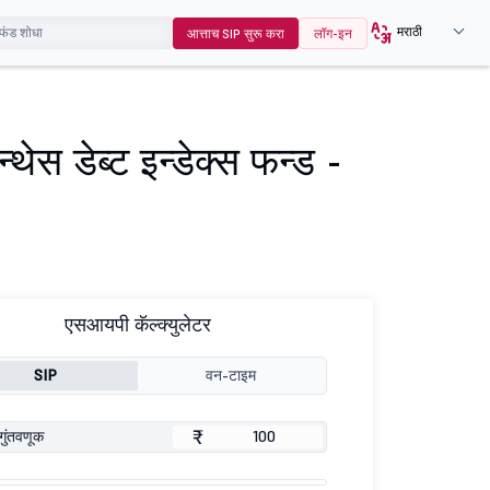
मराठी
आत्ताच SIP सुरू करा
लॉग-इन
ेस डेब्ट इन्डेक्स फन्ड -
एसआयपी कॅल्क्युलेटर
SIP
वन-टाइम
₹
गुंतवणूक