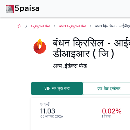
होम
म्युच्युअल फंड
बंधन म्युच्युअल फंड
बंधन क्रिसिल - आईबीएक्
बंधन क्रिसिल - आईबी
डीआइआर ( जि )
अन्य .
इंडेक्स फंड
SIP सह सुरू करा
एक-वेळ इन्व्हेस्ट
एनएव्ही
11.03
0.02%
06 ऑगस्ट 2026
1 दिवस