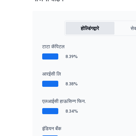
होल्डिंगद्वारे
सेक
टाटा कॅपिटल
8.39%
आरईसी लि
8.38%
एलआईसी हाऊसिन्ग फिन.
8.34%
इंडियन बँक