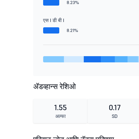
8.23%
एस I डी बी I
8.21%
ॲडव्हान्स रेशिओ
1.55
0.17
अल्फा
SD