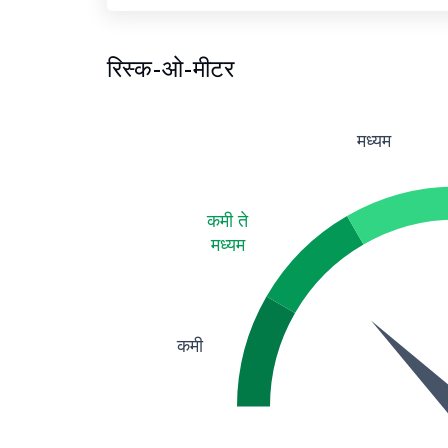
रिस्क-ओ-मीटर
मध्यम
कमी ते
मध्यम
कमी