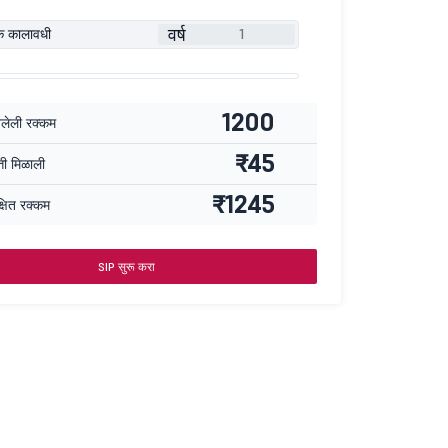
वर्ष
ूक कालावधी
1200
वलेली रक्कम
₹45
्ती मिळाली
₹1245
्षित रक्कम
SIP सुरू करा