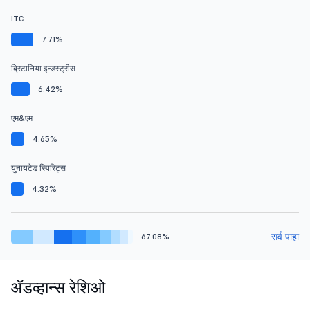
ITC
7.71%
ब्रिटानिया इन्डस्ट्रीस.
6.42%
एम&एम
4.65%
युनायटेड स्पिरिट्स
4.32%
सर्व पाहा
67.08%
ॲडव्हान्स रेशिओ