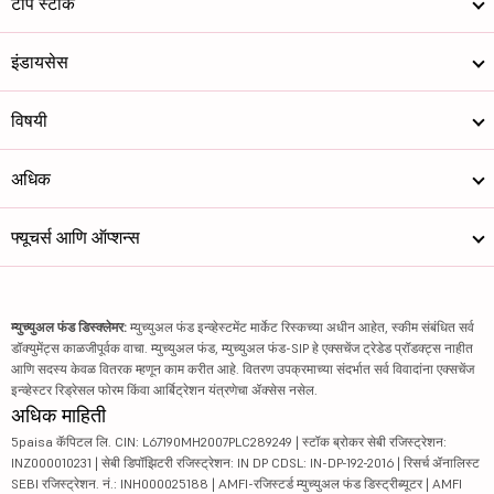
टॉप स्टॉक
इंडायसेस
विषयी
अधिक
फ्यूचर्स आणि ऑप्शन्स
म्युच्युअल फंड डिस्क्लेमर:
म्युच्युअल फंड इन्व्हेस्टमेंट मार्केट रिस्कच्या अधीन आहेत, स्कीम संबंधित सर्व
डॉक्युमेंट्स काळजीपूर्वक वाचा. म्युच्युअल फंड, म्युच्युअल फंड-SIP हे एक्सचेंज ट्रेडेड प्रॉडक्ट्स नाहीत
आणि सदस्य केवळ वितरक म्हणून काम करीत आहे. वितरण उपक्रमाच्या संदर्भात सर्व विवादांना एक्सचेंज
इन्व्हेस्टर रिड्रेसल फोरम किंवा आर्बिट्रेशन यंत्रणेचा ॲक्सेस नसेल.
अधिक माहिती
5paisa कॅपिटल लि. CIN: L67190MH2007PLC289249 | स्टॉक ब्रोकर सेबी रजिस्ट्रेशन:
INZ000010231 | सेबी डिपॉझिटरी रजिस्ट्रेशन: IN DP CDSL: IN-DP-192-2016 | रिसर्च ॲनालिस्ट
SEBI रजिस्ट्रेशन. नं.: INH000025188 | AMFI-रजिस्टर्ड म्युच्युअल फंड डिस्ट्रीब्यूटर | AMFI