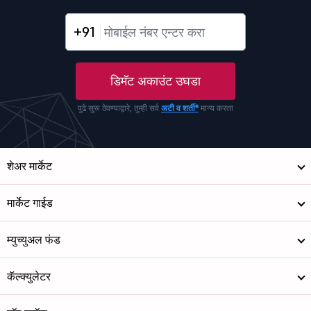
+91
डिमॅट अकाउंट उघडा
पुढे सुरू ठेवण्याद्वारे, तुम्ही सर्व
अटी व शर्ती*
मान्य करता
शेअर मार्केट
मार्केट गाईड
म्युच्युअल फंड
कॅल्क्युलेटर