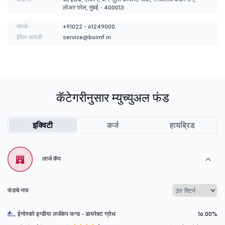
लोअर परेल, मुंबई - 400013
संपर्क :
+91022 - 61249000
ईमेल आयडी :
service@boimf.in
कॅटेगरीनुसार म्युच्युअल फंड
इक्विटी
कर्ज
हायब्रिड
लार्ज कॅप
फंडचे नाव
ईन्वेस्को इन्डीया लर्जकेप फन्ड - डायरेक्ट ग्रोथ
16.00%