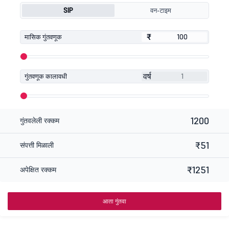
SIP
वन-टाइम
₹
₹
मासिक गुंतवणूक
वर्ष
गुंतवणूक कालावधी
1200
गुंतवलेली रक्कम
₹51
संपत्ती मिळाली
₹1251
अपेक्षित रक्कम
आता गुंतवा