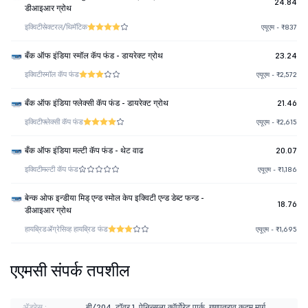
24.84
डीआइआर ग्रोथ
इक्विटी
सेक्टरल/थिमॅटिक
एयूएम - ₹837
बँक ऑफ इंडिया स्मॉल कॅप फंड - डायरेक्ट ग्रोथ
23.24
इक्विटी
स्मॉल कॅप फंड
एयूएम - ₹2,572
बँक ऑफ इंडिया फ्लेक्सी कॅप फंड - डायरेक्ट ग्रोथ
21.46
इक्विटी
फ्लेक्सी कॅप फंड
एयूएम - ₹2,615
बँक ऑफ इंडिया मल्टी कॅप फंड - थेट वाढ
20.07
इक्विटी
मल्टी कॅप फंड
एयूएम - ₹1,186
बेन्क ओफ इन्डीया मिड् एन्ड स्मोल केप इक्विटी एन्ड डेब्ट फन्ड -
18.76
डीआइआर ग्रोथ
हायब्रिड
ॲग्रेसिव्ह हायब्रिड फंड
एयूएम - ₹1,695
एएमसी संपर्क तपशील
ॲड्रेस :
बी/204, टॉवर 1, पेनिन्सुला कॉर्पोरेट पार्क, गणपतराव कदम मार्ग,