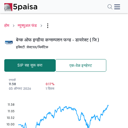
होम
म्युच्युअल फंड
बेन्क ओफ इन्डीया कन्सम्पशन फन्ड - डायरेक्ट ( जि )
इक्विटी .
सेक्टरल/थिमॅटिक
SIP सह सुरू करा
एक-वेळ इन्व्हेस्ट
एनएव्ही
11.58
0.17%
05 ऑगस्ट 2026
1 दिवस
11.58
11.05
10.52
10.00