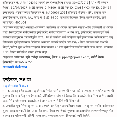
रजिस्ट्रेशन नं.: ARN-104096 | प्रारंभिक रजिस्ट्रेशन तारीख: 30/07/2015 | ARN ची वर्तमान
वैधता : 30/07/2027 | NSE सदस्य ID: 14300 | BSE मेंबर ID: 6363 | MCX मेंबर ID: 55945 |
इन्व्हेस्टमेंट ॲडव्हायजर रजिस्ट्रेशन नं: INA000014252 | रजिस्टर्ड ॲड्रेस - IIFL हाऊस, सन
इन्फोटेक पार्क, रोड नं. 16V, प्लॉट नं. B-23, MIDC, ठाणे इंडस्ट्रियल एरिया, वागळे इस्टेट, ठाणे,
महाराष्ट्र - 400604
*ब्रोकरेज फ्लॅट फी/अंमलात आणलेल्या ऑर्डरच्या आधारावर आकारले जाईल आणि टक्केवारी आधारावर
नाही. सिक्युरिटीज मार्केटमधील इन्व्हेस्टमेंट मार्केट रिस्कच्या अधीन आहे, इन्व्हेस्टमेंट करण्यापूर्वी सर्व
संबंधित डॉक्युमेंट्स काळजीपूर्वक वाचा. IPV शी संबंधित सर्व प्रक्रिया पूर्ण झाल्यानंतर आणि क्लायंट ड्यू
डिलिजन्स पूर्ण झाल्यानंतर डिजिटल अकाउंट उघडले जाईल. जर ₹10/- किंवा त्यापेक्षा कमी शेअरचे
विक्री/खरेदी मूल्य असेल तर प्रति शेअर कमाल 25 पैसा ब्रोकरेज संकलित केले जाऊ शकते. ब्रोकरेज
SEBI विहित मर्यादेपेक्षा जास्त होणार नाही.
अनुपालन अधिकारी:
श्री. रवींद्र कळवणकर, ईमेल: support@5paisa.com, सपोर्ट डेस्क
हेल्पलाईन: 8976689766
आमच्याशी संपर्क साधा
इन्व्हेस्टर, लक्ष द्या
1.
इन्व्हेस्टर्ससाठी सल्ला
2. IPO सबस्क्राईब करताना इन्व्हेस्टरद्वारे चेक जारी करण्याची गरज नाही. वाटप झाल्यास पेमेंट करण्याची
तुमच्या बँकेला अधिकृतता देण्यासाठी, ॲप्लिकेशन फॉर्ममध्ये केवळ बँक अकाउंट नंबर लिहा आणि स्वाक्षरी
करा. पैसे इन्व्हेस्टरच्या अकाउंटमध्ये राहत असल्याने रिफंडची चिंता नाही.
3. एक्सचेंजमधून मेसेज: तुमच्या अकाउंटमध्ये अनधिकृत ट्रान्झॅक्शन टाळा --> तुमच्या स्टॉक ब्रोकर्ससह
तुमचा मोबाईल नंबर/ईमेल ID अपडेट करा. दिवसाच्या शेवटी तुमच्या मोबाईल/ईमेलवर एक्सचेंजमधून थेट
तुमच्या ट्रान्झॅक्शनची माहिती प्राप्त करा. गुंतवणूकदारांच्या हितासाठी जारी केलेले.