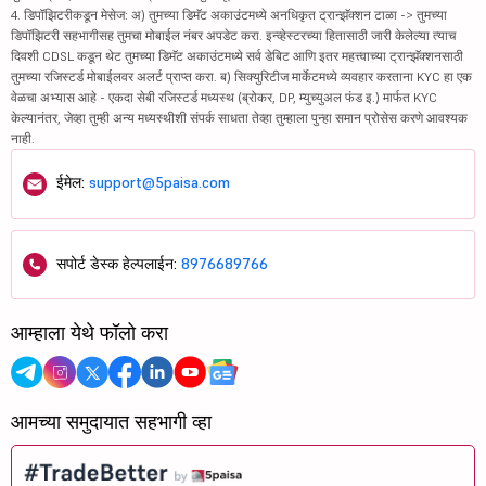
4. डिपॉझिटरीकडून मेसेज: अ) तुमच्या डिमॅट अकाउंटमध्ये अनधिकृत ट्रान्झॅक्शन टाळा -> तुमच्या
डिपॉझिटरी सहभागीसह तुमचा मोबाईल नंबर अपडेट करा. इन्व्हेस्टरच्या हितासाठी जारी केलेल्या त्याच
दिवशी CDSL कडून थेट तुमच्या डिमॅट अकाउंटमध्ये सर्व डेबिट आणि इतर महत्त्वाच्या ट्रान्झॅक्शनसाठी
तुमच्या रजिस्टर्ड मोबाईलवर अलर्ट प्राप्त करा. ब) सिक्युरिटीज मार्केटमध्ये व्यवहार करताना KYC हा एक
वेळचा अभ्यास आहे - एकदा सेबी रजिस्टर्ड मध्यस्थ (ब्रोकर, DP, म्युच्युअल फंड इ.) मार्फत KYC
केल्यानंतर, जेव्हा तुम्ही अन्य मध्यस्थीशी संपर्क साधता तेव्हा तुम्हाला पुन्हा समान प्रोसेस करणे आवश्यक
नाही.
ईमेल:
support@5paisa.com
सपोर्ट डेस्क हेल्पलाईन:
8976689766
आम्हाला येथे फॉलो करा
आमच्या समुदायात सहभागी व्हा