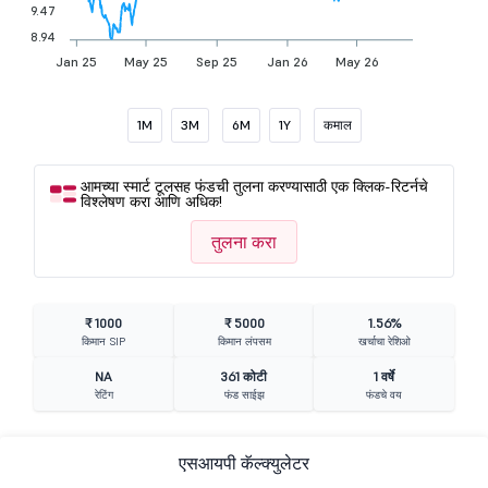
9.47
8.94
Jan 25
May 25
Sep 25
Jan 26
May 26
1M
3M
6M
1Y
कमाल
आमच्या स्मार्ट टूलसह फंडची तुलना करण्यासाठी एक क्लिक-रिटर्नचे
विश्लेषण करा आणि अधिक!
तुलना करा
₹ 1000
₹ 5000
1.56%
किमान SIP
किमान लंपसम
खर्चाचा रेशिओ
NA
361 कोटी
1 वर्षे
रेटिंग
फंड साईझ
फंडचे वय
एसआयपी कॅल्क्युलेटर