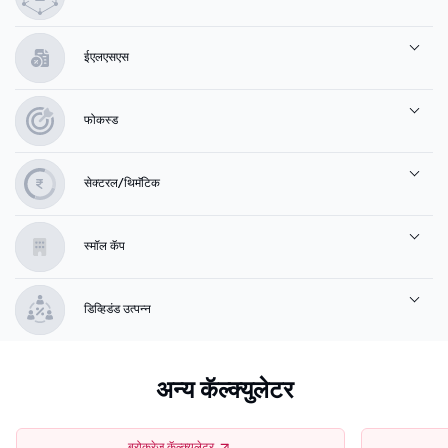
ईएलएसएस
फोकस्ड
सेक्टरल/थिमॅटिक
स्मॉल कॅप
डिव्हिडंड उत्पन्न
अन्य कॅल्क्युलेटर
ब्रोकरेज कॅल्क्युलेटर