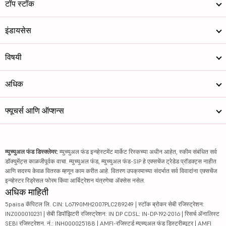
टॉप स्टॉक
इंडायसेस
विषयी
अधिक
फ्यूचर्स आणि ऑप्शन्स
म्युच्युअल फंड डिस्क्लेमर:
म्युच्युअल फंड इन्व्हेस्टमेंट मार्केट रिस्कच्या अधीन आहेत, स्कीम संबंधित सर्व
डॉक्युमेंट्स काळजीपूर्वक वाचा. म्युच्युअल फंड, म्युच्युअल फंड-SIP हे एक्सचेंज ट्रेडेड प्रॉडक्ट्स नाहीत
आणि सदस्य केवळ वितरक म्हणून काम करीत आहे. वितरण उपक्रमाच्या संदर्भात सर्व विवादांना एक्सचेंज
इन्व्हेस्टर रिड्रेसल फोरम किंवा आर्बिट्रेशन यंत्रणेचा ॲक्सेस नसेल.
अधिक माहिती
5paisa कॅपिटल लि. CIN: L67190MH2007PLC289249 | स्टॉक ब्रोकर सेबी रजिस्ट्रेशन:
INZ000010231 | सेबी डिपॉझिटरी रजिस्ट्रेशन: IN DP CDSL: IN-DP-192-2016 | रिसर्च ॲनालिस्ट
SEBI रजिस्ट्रेशन. नं.: INH000025188 | AMFI-रजिस्टर्ड म्युच्युअल फंड डिस्ट्रीब्यूटर | AMFI