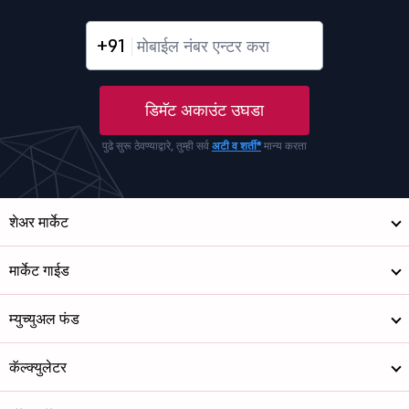
+91
डिमॅट अकाउंट उघडा
पुढे सुरू ठेवण्याद्वारे, तुम्ही सर्व
अटी व शर्ती*
मान्य करता
शेअर मार्केट
मार्केट गाईड
म्युच्युअल फंड
कॅल्क्युलेटर