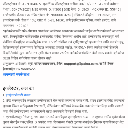
रजिस्ट्रेशन नं.: ARN-104096 | प्रारंभिक रजिस्ट्रेशन तारीख: 30/07/2015 | ARN ची वर्तमान
वैधता : 30/07/2027 | NSE सदस्य ID: 14300 | BSE मेंबर ID: 6363 | MCX मेंबर ID: 55945 |
इन्व्हेस्टमेंट ॲडव्हायजर रजिस्ट्रेशन नं: INA000014252 | रजिस्टर्ड ॲड्रेस - IIFL हाऊस, सन
इन्फोटेक पार्क, रोड नं. 16V, प्लॉट नं. B-23, MIDC, ठाणे इंडस्ट्रियल एरिया, वागळे इस्टेट, ठाणे,
महाराष्ट्र - 400604
*ब्रोकरेज फ्लॅट फी/अंमलात आणलेल्या ऑर्डरच्या आधारावर आकारले जाईल आणि टक्केवारी आधारावर
नाही. सिक्युरिटीज मार्केटमधील इन्व्हेस्टमेंट मार्केट रिस्कच्या अधीन आहे, इन्व्हेस्टमेंट करण्यापूर्वी सर्व
संबंधित डॉक्युमेंट्स काळजीपूर्वक वाचा. IPV शी संबंधित सर्व प्रक्रिया पूर्ण झाल्यानंतर आणि क्लायंट ड्यू
डिलिजन्स पूर्ण झाल्यानंतर डिजिटल अकाउंट उघडले जाईल. जर ₹10/- किंवा त्यापेक्षा कमी शेअरचे
विक्री/खरेदी मूल्य असेल तर प्रति शेअर कमाल 25 पैसा ब्रोकरेज संकलित केले जाऊ शकते. ब्रोकरेज
SEBI विहित मर्यादेपेक्षा जास्त होणार नाही.
अनुपालन अधिकारी:
श्री. रवींद्र कळवणकर, ईमेल: support@5paisa.com, सपोर्ट डेस्क
हेल्पलाईन: 8976689766
आमच्याशी संपर्क साधा
इन्व्हेस्टर, लक्ष द्या
1.
इन्व्हेस्टर्ससाठी सल्ला
2. IPO सबस्क्राईब करताना इन्व्हेस्टरद्वारे चेक जारी करण्याची गरज नाही. वाटप झाल्यास पेमेंट करण्याची
तुमच्या बँकेला अधिकृतता देण्यासाठी, ॲप्लिकेशन फॉर्ममध्ये केवळ बँक अकाउंट नंबर लिहा आणि स्वाक्षरी
करा. पैसे इन्व्हेस्टरच्या अकाउंटमध्ये राहत असल्याने रिफंडची चिंता नाही.
3. एक्सचेंजमधून मेसेज: तुमच्या अकाउंटमध्ये अनधिकृत ट्रान्झॅक्शन टाळा --> तुमच्या स्टॉक ब्रोकर्ससह
तुमचा मोबाईल नंबर/ईमेल ID अपडेट करा. दिवसाच्या शेवटी तुमच्या मोबाईल/ईमेलवर एक्सचेंजमधून थेट
तुमच्या ट्रान्झॅक्शनची माहिती प्राप्त करा. गुंतवणूकदारांच्या हितासाठी जारी केलेले.