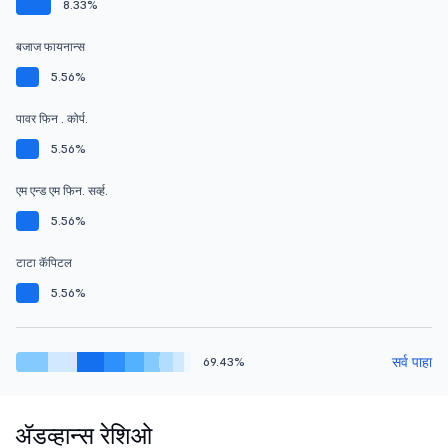
8.33%
बजाज फायनान्स
5.56%
पावर फिन . कोर्प.
5.56%
एम एन्ड एम फिन. सर्व्ह.
5.56%
टाटा कॅपिटल
5.56%
सर्व पाहा
69.43%
ॲडव्हान्स रेशिओ