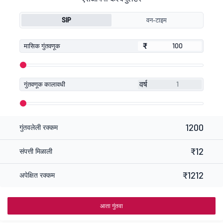
SIP
वन-टाइम
₹
₹
मासिक गुंतवणूक
वर्ष
गुंतवणूक कालावधी
1200
गुंतवलेली रक्कम
₹12
संपत्ती मिळाली
₹1212
अपेक्षित रक्कम
आता गुंतवा