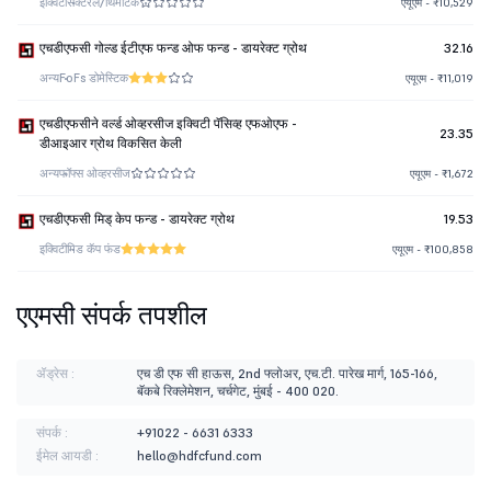
इक्विटी
सेक्टरल/थिमॅटिक
एयूएम - ₹10,529
एचडीएफसी गोल्ड ईटीएफ फन्ड ओफ फन्ड - डायरेक्ट ग्रोथ
32.16
अन्य
FoFs डोमेस्टिक
एयूएम - ₹11,019
एचडीएफसीने वर्ल्ड ओव्हरसीज इक्विटी पॅसिव्ह एफओएफ -
23.35
डीआइआर ग्रोथ विकसित केली
अन्य
फॉफ्स ओव्हरसीज
एयूएम - ₹1,672
एचडीएफसी मिड् केप फन्ड - डायरेक्ट ग्रोथ
19.53
इक्विटी
मिड कॅप फंड
एयूएम - ₹100,858
एएमसी संपर्क तपशील
ॲड्रेस :
एच डी एफ सी हाऊस, 2nd फ्लोअर, एच.टी. पारेख मार्ग, 165-166,
बॅकबे रिक्लेमेशन, चर्चगेट, मुंबई - 400 020.
संपर्क :
+91022 - 6631 6333
ईमेल आयडी :
hello@hdfcfund.com