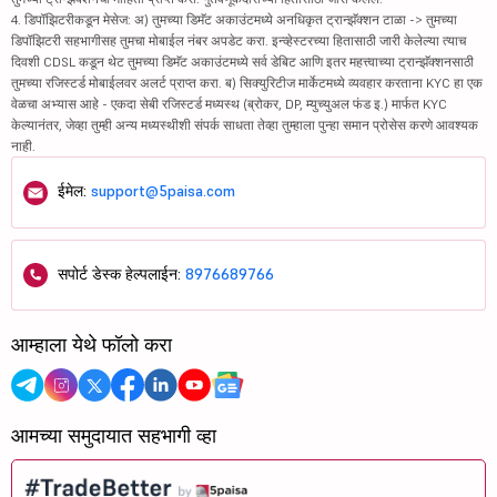
4. डिपॉझिटरीकडून मेसेज: अ) तुमच्या डिमॅट अकाउंटमध्ये अनधिकृत ट्रान्झॅक्शन टाळा -> तुमच्या
डिपॉझिटरी सहभागीसह तुमचा मोबाईल नंबर अपडेट करा. इन्व्हेस्टरच्या हितासाठी जारी केलेल्या त्याच
दिवशी CDSL कडून थेट तुमच्या डिमॅट अकाउंटमध्ये सर्व डेबिट आणि इतर महत्त्वाच्या ट्रान्झॅक्शनसाठी
तुमच्या रजिस्टर्ड मोबाईलवर अलर्ट प्राप्त करा. ब) सिक्युरिटीज मार्केटमध्ये व्यवहार करताना KYC हा एक
वेळचा अभ्यास आहे - एकदा सेबी रजिस्टर्ड मध्यस्थ (ब्रोकर, DP, म्युच्युअल फंड इ.) मार्फत KYC
केल्यानंतर, जेव्हा तुम्ही अन्य मध्यस्थीशी संपर्क साधता तेव्हा तुम्हाला पुन्हा समान प्रोसेस करणे आवश्यक
नाही.
ईमेल:
support@5paisa.com
सपोर्ट डेस्क हेल्पलाईन:
8976689766
आम्हाला येथे फॉलो करा
आमच्या समुदायात सहभागी व्हा