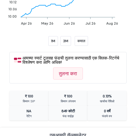
10.12
10.06
10.00
Apr 26
May 26
Jun 26
Jul 26
Aug 26
1M
3M
कमाल
आमच्या स्मार्ट टूलसह फंडची तुलना करण्यासाठी एक क्लिक-रिटर्नचे
विश्लेषण करा आणि अधिक!
तुलना करा
₹ 100
₹ 100
0.13%
किमान SIP
किमान लंपसम
खर्चाचा रेशिओ
NA
849 कोटी
0 वर्षे
रेटिंग
फंड साईझ
फंडचे वय
एसआयपी कॅल्क्युलेटर