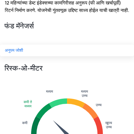
12 महिन्यांच्या डेब्ट इंडेक्सच्या कामगिरीसह अनुरूप (फी आणि खर्चापूर्वी)
रिटर्न निर्माण करणे. योजनेची गुंतवणूक उद्दिष्ट साध्य होईल याची खात्री नाही.
फंड मॅनेजर्स
अनुपम जोशी
रिस्क-ओ-मीटर
मध्यम
मध्यम
उच्च
कमी ते
उच्च
मध्यम
कमी
खूपच
उच्च