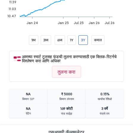
11.59
11.03
10.47
Jan 24
Jan 25
Jul 25
Jan 26
Jul 26
1M
3M
6M
1Y
3Y
कमाल
आमच्या स्मार्ट टूलसह फंडची तुलना करण्यासाठी एक क्लिक-रिटर्नचे
विश्लेषण करा आणि अधिक!
तुलना करा
NA
₹ 5000
0.15%
किमान SIP
किमान लंपसम
खर्चाचा रेशिओ
NA
169 कोटी
3 वर्षे
रेटिंग
फंड साईझ
फंडचे वय
एसआयपी कॅल्क्युलेटर