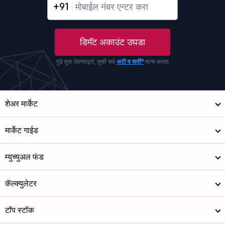
+91
डिमॅट अकाउंट उघडा
पुढे सुरू ठेवण्याद्वारे, तुम्ही सर्व
अटी व शर्ती*
मान्य करता
शेअर मार्केट
मार्केट गाईड
म्युच्युअल फंड
कॅल्क्युलेटर
टॉप स्टॉक