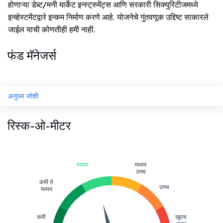
होणाऱ्या डेब्ट/मनी मार्केट इन्स्ट्रुमेंट्स आणि सरकारी सिक्युरिटीजमध्ये
इन्व्हेस्टमेंटद्वारे इन्कम निर्माण करणे आहे. योजनेचे गुंतवणूक उद्दिष्ट साकारले
जाईल याची कोणतीही हमी नाही.
फंड मॅनेजर्स
अनुपम जोशी
रिस्क-ओ-मीटर
मध्यम
मध्यम
उच्च
कमी ते
उच्च
मध्यम
कमी
खूपच