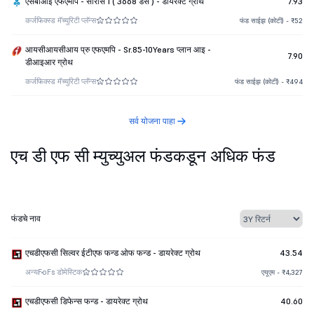
एसबीआई एफएमपि - सीरीस 1 ( 3668 डेस ) - डायरेक्ट ग्रोथ
7.93
कर्ज
फिक्स्ड मॅच्युरिटी प्लॅन्स
फंड साईझ (कोटी) - ₹52
आयसीआयसीआय प्रु एफएमपि - Sr.85-10Years प्लान आइ -
7.90
डीआइआर ग्रोथ
कर्ज
फिक्स्ड मॅच्युरिटी प्लॅन्स
फंड साईझ (कोटी) - ₹494
सर्व योजना पाहा
एच डी एफ सी म्युच्युअल फंडकडून अधिक फंड
फंडचे नाव
एचडीएफसी सिल्वर ईटीएफ फन्ड ओफ फन्ड - डायरेक्ट ग्रोथ
43.54
अन्य
FoFs डोमेस्टिक
एयूएम - ₹4,327
एचडीएफसी डिफेन्स फन्ड - डायरेक्ट ग्रोथ
40.60