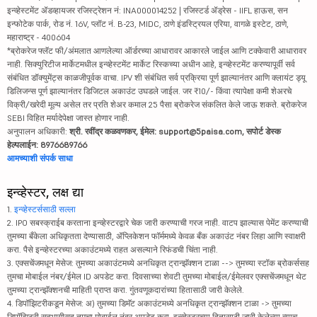
इन्व्हेस्टमेंट ॲडव्हायजर रजिस्ट्रेशन नं: INA000014252 | रजिस्टर्ड ॲड्रेस - IIFL हाऊस, सन
इन्फोटेक पार्क, रोड नं. 16V, प्लॉट नं. B-23, MIDC, ठाणे इंडस्ट्रियल एरिया, वागळे इस्टेट, ठाणे,
महाराष्ट्र - 400604
*ब्रोकरेज फ्लॅट फी/अंमलात आणलेल्या ऑर्डरच्या आधारावर आकारले जाईल आणि टक्केवारी आधारावर
नाही. सिक्युरिटीज मार्केटमधील इन्व्हेस्टमेंट मार्केट रिस्कच्या अधीन आहे, इन्व्हेस्टमेंट करण्यापूर्वी सर्व
संबंधित डॉक्युमेंट्स काळजीपूर्वक वाचा. IPV शी संबंधित सर्व प्रक्रिया पूर्ण झाल्यानंतर आणि क्लायंट ड्यू
डिलिजन्स पूर्ण झाल्यानंतर डिजिटल अकाउंट उघडले जाईल. जर ₹10/- किंवा त्यापेक्षा कमी शेअरचे
विक्री/खरेदी मूल्य असेल तर प्रति शेअर कमाल 25 पैसा ब्रोकरेज संकलित केले जाऊ शकते. ब्रोकरेज
SEBI विहित मर्यादेपेक्षा जास्त होणार नाही.
अनुपालन अधिकारी:
श्री. रवींद्र कळवणकर, ईमेल: support@5paisa.com, सपोर्ट डेस्क
हेल्पलाईन: 8976689766
आमच्याशी संपर्क साधा
इन्व्हेस्टर, लक्ष द्या
1.
इन्व्हेस्टर्ससाठी सल्ला
2. IPO सबस्क्राईब करताना इन्व्हेस्टरद्वारे चेक जारी करण्याची गरज नाही. वाटप झाल्यास पेमेंट करण्याची
तुमच्या बँकेला अधिकृतता देण्यासाठी, ॲप्लिकेशन फॉर्ममध्ये केवळ बँक अकाउंट नंबर लिहा आणि स्वाक्षरी
करा. पैसे इन्व्हेस्टरच्या अकाउंटमध्ये राहत असल्याने रिफंडची चिंता नाही.
3. एक्सचेंजमधून मेसेज: तुमच्या अकाउंटमध्ये अनधिकृत ट्रान्झॅक्शन टाळा --> तुमच्या स्टॉक ब्रोकर्ससह
तुमचा मोबाईल नंबर/ईमेल ID अपडेट करा. दिवसाच्या शेवटी तुमच्या मोबाईल/ईमेलवर एक्सचेंजमधून थेट
तुमच्या ट्रान्झॅक्शनची माहिती प्राप्त करा. गुंतवणूकदारांच्या हितासाठी जारी केलेले.
4. डिपॉझिटरीकडून मेसेज: अ) तुमच्या डिमॅट अकाउंटमध्ये अनधिकृत ट्रान्झॅक्शन टाळा -> तुमच्या
डिपॉझिटरी सहभागीसह तुमचा मोबाईल नंबर अपडेट करा. इन्व्हेस्टरच्या हितासाठी जारी केलेल्या त्याच