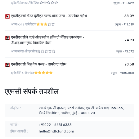
इक्विटी
सेक्टरल/थिमॅटिक
एयूएम - ₹10,529
एचडीएफसी गोल्ड ईटीएफ फन्ड ओफ फन्ड - डायरेक्ट ग्रोथ
33.09
अन्य
FoFs डोमेस्टिक
एयूएम - ₹11,019
एचडीएफसीने वर्ल्ड ओव्हरसीज इक्विटी पॅसिव्ह एफओएफ -
24.93
डीआइआर ग्रोथ विकसित केली
अन्य
फॉफ्स ओव्हरसीज
एयूएम - ₹1,672
एचडीएफसी मिड् केप फन्ड - डायरेक्ट ग्रोथ
20.58
इक्विटी
मिड कॅप फंड
एयूएम - ₹100,858
एएमसी संपर्क तपशील
ॲड्रेस :
एच डी एफ सी हाऊस, 2nd फ्लोअर, एच.टी. पारेख मार्ग, 165-166,
बॅकबे रिक्लेमेशन, चर्चगेट, मुंबई - 400 020.
संपर्क :
+91022 - 6631 6333
ईमेल आयडी :
hello@hdfcfund.com