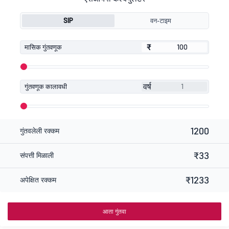
SIP
वन-टाइम
₹
₹
मासिक गुंतवणूक
वर्ष
गुंतवणूक कालावधी
1200
गुंतवलेली रक्कम
₹33
संपत्ती मिळाली
₹1233
अपेक्षित रक्कम
आता गुंतवा