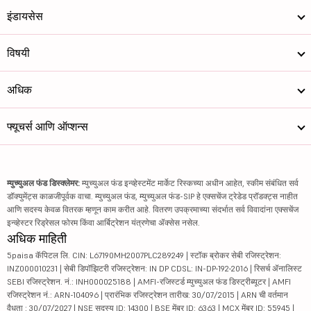
इंडायसेस
विषयी
अधिक
फ्यूचर्स आणि ऑप्शन्स
म्युच्युअल फंड डिस्क्लेमर:
म्युच्युअल फंड इन्व्हेस्टमेंट मार्केट रिस्कच्या अधीन आहेत, स्कीम संबंधित सर्व
डॉक्युमेंट्स काळजीपूर्वक वाचा. म्युच्युअल फंड, म्युच्युअल फंड-SIP हे एक्सचेंज ट्रेडेड प्रॉडक्ट्स नाहीत
आणि सदस्य केवळ वितरक म्हणून काम करीत आहे. वितरण उपक्रमाच्या संदर्भात सर्व विवादांना एक्सचेंज
इन्व्हेस्टर रिड्रेसल फोरम किंवा आर्बिट्रेशन यंत्रणेचा ॲक्सेस नसेल.
अधिक माहिती
5paisa कॅपिटल लि. CIN: L67190MH2007PLC289249 | स्टॉक ब्रोकर सेबी रजिस्ट्रेशन:
INZ000010231 | सेबी डिपॉझिटरी रजिस्ट्रेशन: IN DP CDSL: IN-DP-192-2016 | रिसर्च ॲनालिस्ट
SEBI रजिस्ट्रेशन. नं.: INH000025188 | AMFI-रजिस्टर्ड म्युच्युअल फंड डिस्ट्रीब्यूटर | AMFI
रजिस्ट्रेशन नं.: ARN-104096 | प्रारंभिक रजिस्ट्रेशन तारीख: 30/07/2015 | ARN ची वर्तमान
वैधता : 30/07/2027 | NSE सदस्य ID: 14300 | BSE मेंबर ID: 6363 | MCX मेंबर ID: 55945 |