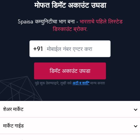
मोफत डिमॅट अकाउंट उघडा
5paisa कम्युनिटीचा भाग बना -
भारताचे पहिले लिस्टेड
डिस्काउंट ब्रोकर.
+91
डिमॅट अकाउंट उघडा
पुढे सुरू ठेवण्याद्वारे, तुम्ही सर्व
अटी व शर्ती*
मान्य करता
शेअर मार्केट
मार्केट गाईड