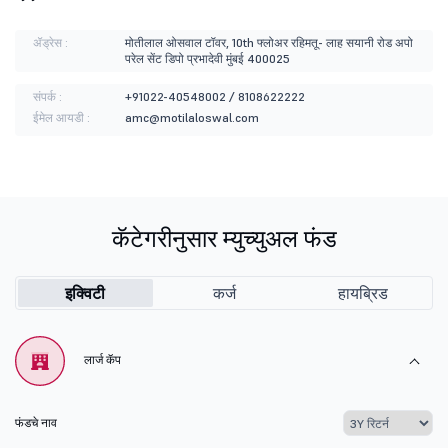
ॲड्रेस :
मोतीलाल ओसवाल टॉवर, 10th फ्लोअर रहिमतू- लाह सयानी रोड अपो
परेल सेंट डिपो प्रभादेवी मुंबई 400025
संपर्क :
+91022-40548002 / 8108622222
ईमेल आयडी :
amc@motilaloswal.com
कॅटेगरीनुसार म्युच्युअल फंड
इक्विटी
कर्ज
हायब्रिड
लार्ज कॅप
फंडचे नाव