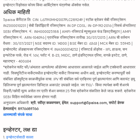
इन्व्हेस्टर रिड्रेसल फोरम किंवा आर्बिट्रेशन यंत्रणेचा ॲक्सेस नसेल.
अधिक माहिती
5paisa कॅपिटल लि. CIN: L67190MH2007PLC289249 | स्टॉक ब्रोकर सेबी रजिस्ट्रेशन:
INZ000010231 | सेबी डिपॉझिटरी रजिस्ट्रेशन: IN DP CDSL: IN-DP-192-2016 | रिसर्च ॲनालिस्ट
SEBI रजिस्ट्रेशन. नं.: INH000025188 | AMFI-रजिस्टर्ड म्युच्युअल फंड डिस्ट्रीब्यूटर | AMFI
रजिस्ट्रेशन नं.: ARN-104096 | प्रारंभिक रजिस्ट्रेशन तारीख: 30/07/2015 | ARN ची वर्तमान
वैधता : 30/07/2027 | NSE सदस्य ID: 14300 | BSE मेंबर ID: 6363 | MCX मेंबर ID: 55945 |
इन्व्हेस्टमेंट ॲडव्हायजर रजिस्ट्रेशन नं: INA000014252 | रजिस्टर्ड ॲड्रेस - IIFL हाऊस, सन
इन्फोटेक पार्क, रोड नं. 16V, प्लॉट नं. B-23, MIDC, ठाणे इंडस्ट्रियल एरिया, वागळे इस्टेट, ठाणे,
महाराष्ट्र - 400604
*ब्रोकरेज फ्लॅट फी/अंमलात आणलेल्या ऑर्डरच्या आधारावर आकारले जाईल आणि टक्केवारी आधारावर
नाही. सिक्युरिटीज मार्केटमधील इन्व्हेस्टमेंट मार्केट रिस्कच्या अधीन आहे, इन्व्हेस्टमेंट करण्यापूर्वी सर्व
संबंधित डॉक्युमेंट्स काळजीपूर्वक वाचा. IPV शी संबंधित सर्व प्रक्रिया पूर्ण झाल्यानंतर आणि क्लायंट ड्यू
डिलिजन्स पूर्ण झाल्यानंतर डिजिटल अकाउंट उघडले जाईल. जर ₹10/- किंवा त्यापेक्षा कमी शेअरचे
विक्री/खरेदी मूल्य असेल तर प्रति शेअर कमाल 25 पैसा ब्रोकरेज संकलित केले जाऊ शकते. ब्रोकरेज
SEBI विहित मर्यादेपेक्षा जास्त होणार नाही.
अनुपालन अधिकारी:
श्री. रवींद्र कळवणकर, ईमेल: support@5paisa.com, सपोर्ट डेस्क
हेल्पलाईन: 8976689766
आमच्याशी संपर्क साधा
इन्व्हेस्टर, लक्ष द्या
1.
इन्व्हेस्टर्ससाठी सल्ला