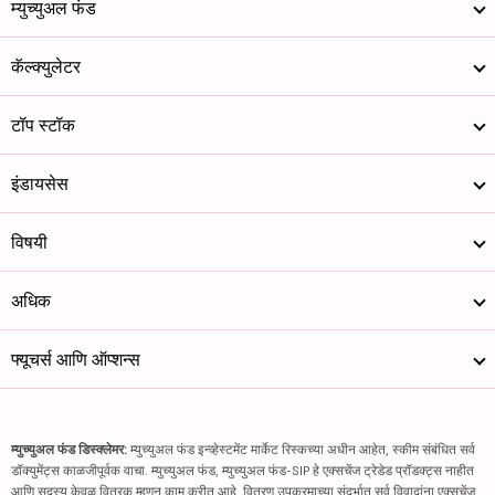
म्युच्युअल फंड
कॅल्क्युलेटर
टॉप स्टॉक
इंडायसेस
विषयी
अधिक
फ्यूचर्स आणि ऑप्शन्स
म्युच्युअल फंड डिस्क्लेमर:
म्युच्युअल फंड इन्व्हेस्टमेंट मार्केट रिस्कच्या अधीन आहेत, स्कीम संबंधित सर्व
डॉक्युमेंट्स काळजीपूर्वक वाचा. म्युच्युअल फंड, म्युच्युअल फंड-SIP हे एक्सचेंज ट्रेडेड प्रॉडक्ट्स नाहीत
आणि सदस्य केवळ वितरक म्हणून काम करीत आहे. वितरण उपक्रमाच्या संदर्भात सर्व विवादांना एक्सचेंज