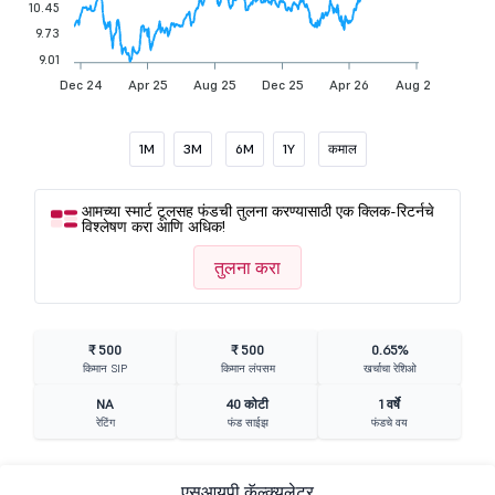
10.45
9.73
9.01
Dec 24
Apr 25
Aug 25
Dec 25
Apr 26
Aug 26
1M
3M
6M
1Y
कमाल
आमच्या स्मार्ट टूलसह फंडची तुलना करण्यासाठी एक क्लिक-रिटर्नचे
विश्लेषण करा आणि अधिक!
तुलना करा
₹ 500
₹ 500
0.65%
किमान SIP
किमान लंपसम
खर्चाचा रेशिओ
NA
40 कोटी
1 वर्षे
रेटिंग
फंड साईझ
फंडचे वय
एसआयपी कॅल्क्युलेटर