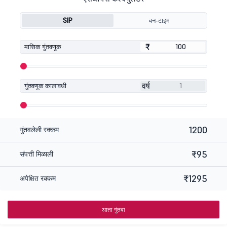
SIP
वन-टाइम
₹
₹
मासिक गुंतवणूक
वर्ष
गुंतवणूक कालावधी
1200
गुंतवलेली रक्कम
₹95
संपत्ती मिळाली
₹1295
अपेक्षित रक्कम
आता गुंतवा