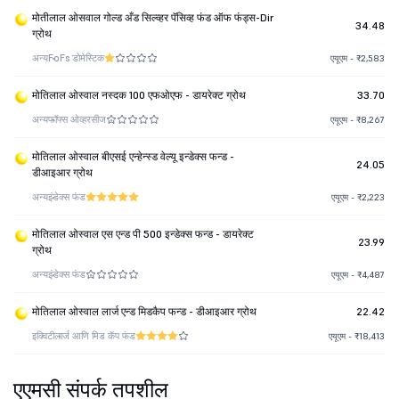
मोतीलाल ओसवाल गोल्ड अँड सिल्व्हर पॅसिव्ह फंड ऑफ फंड्स-Dir
34.48
ग्रोथ
अन्य
FoFs डोमेस्टिक
एयूएम - ₹2,583
मोतिलाल ओस्वाल नस्दक 100 एफओएफ - डायरेक्ट ग्रोथ
33.70
अन्य
फॉफ्स ओव्हरसीज
एयूएम - ₹8,267
मोतिलाल ओस्वाल बीएसई एन्हेन्स्ड वेल्यू इन्डेक्स फन्ड -
24.05
डीआइआर ग्रोथ
अन्य
इंडेक्स फंड
एयूएम - ₹2,223
मोतिलाल ओस्वाल एस एन्ड पी 500 इन्डेक्स फन्ड - डायरेक्ट
23.99
ग्रोथ
अन्य
इंडेक्स फंड
एयूएम - ₹4,487
मोतिलाल ओस्वाल लार्ज एन्ड मिडकैप फन्ड - डीआइआर ग्रोथ
22.42
इक्विटी
लार्ज आणि मिड कॅप फंड
एयूएम - ₹18,413
एएमसी संपर्क तपशील