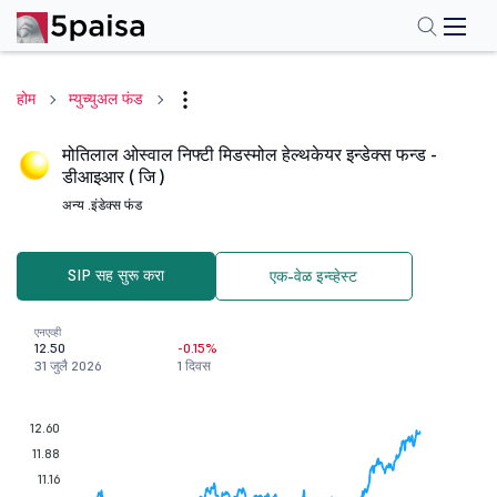
होम
म्युच्युअल फंड
मोतिलाल ओस्वाल निफ्टी मिडस्मोल हेल्थकेयर इन्डेक्स फन्ड -
डीआइआर ( जि )
अन्य .
इंडेक्स फंड
SIP सह सुरू करा
एक-वेळ इन्व्हेस्ट
एनएव्ही
12.50
-0.15%
31 जुलै 2026
1 दिवस
12.60
11.88
11.16