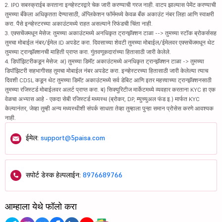
2. IPO सबस्क्राईब करताना इन्व्हेस्टरद्वारे चेक जारी करण्याची गरज नाही. वाटप झाल्यास पेमेंट करण्याची
तुमच्या बँकेला अधिकृतता देण्यासाठी, ॲप्लिकेशन फॉर्ममध्ये केवळ बँक अकाउंट नंबर लिहा आणि स्वाक्षरी
करा. पैसे इन्व्हेस्टरच्या अकाउंटमध्ये राहत असल्याने रिफंडची चिंता नाही.
3. एक्सचेंजमधून मेसेज: तुमच्या अकाउंटमध्ये अनधिकृत ट्रान्झॅक्शन टाळा --> तुमच्या स्टॉक ब्रोकर्ससह
तुमचा मोबाईल नंबर/ईमेल ID अपडेट करा. दिवसाच्या शेवटी तुमच्या मोबाईल/ईमेलवर एक्सचेंजमधून थेट
तुमच्या ट्रान्झॅक्शनची माहिती प्राप्त करा. गुंतवणूकदारांच्या हितासाठी जारी केलेले.
4. डिपॉझिटरीकडून मेसेज: अ) तुमच्या डिमॅट अकाउंटमध्ये अनधिकृत ट्रान्झॅक्शन टाळा -> तुमच्या
डिपॉझिटरी सहभागीसह तुमचा मोबाईल नंबर अपडेट करा. इन्व्हेस्टरच्या हितासाठी जारी केलेल्या त्याच
दिवशी CDSL कडून थेट तुमच्या डिमॅट अकाउंटमध्ये सर्व डेबिट आणि इतर महत्त्वाच्या ट्रान्झॅक्शनसाठी
तुमच्या रजिस्टर्ड मोबाईलवर अलर्ट प्राप्त करा. ब) सिक्युरिटीज मार्केटमध्ये व्यवहार करताना KYC हा एक
वेळचा अभ्यास आहे - एकदा सेबी रजिस्टर्ड मध्यस्थ (ब्रोकर, DP, म्युच्युअल फंड इ.) मार्फत KYC
केल्यानंतर, जेव्हा तुम्ही अन्य मध्यस्थीशी संपर्क साधता तेव्हा तुम्हाला पुन्हा समान प्रोसेस करणे आवश्यक
नाही.
ईमेल:
support@5paisa.com
सपोर्ट डेस्क हेल्पलाईन:
8976689766
आम्हाला येथे फॉलो करा