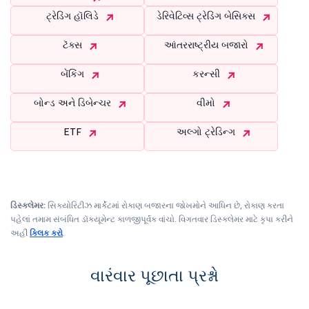
ટ્રેડિંગ હૉલિડે
ડેરિવેટિવ્સ ટ્રેડિંગ બેસિક્સ
ટૅક્સ
આંતરરાષ્ટ્રીય બજારો
બેંકિંગ
કરન્સી
બોન્ડ અને ડિબેન્ચર
વીમો
ETF
અલ્ગો ટ્રેડિન્ગ
ડિસ્ક્લેમર:
સિક્યોરિટીઝ માર્કેટમાં રોકાણ બજારના જોખમોને આધિન છે, રોકાણ કરતા
પહેલાં તમામ સંબંધિત ડૉક્યૂમેન્ટ કાળજીપૂર્વક વાંચો. વિગતવાર ડિસ્ક્લેમર માટે કૃપા કરીને
અહીં
ક્લિક કરો
.
વારંવાર પૂછાતા પ્રશ્નો