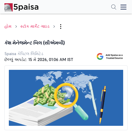
હોમ
સ્ટૉક માર્કેટ ગાઇડ
કૅશ મેનેજમેન્ટ બિલ (સીએમબી)
5paisa કેપિટલ લિમિટેડ
છેલ્લું અપડેટ: 15 મે 2026, 01:06 AM IST