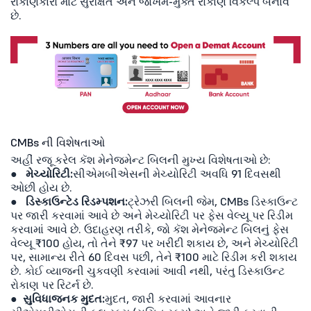
રોકાણકારો માટે સુરક્ષિત અને જોખમ-મુક્ત રોકાણ વિકલ્પ બનાવે
છે.
CMBs ની વિશેષતાઓ
અહીં રજૂ કરેલ કૅશ મેનેજમેન્ટ બિલની મુખ્ય વિશેષતાઓ છે:
●
મેચ્યોરિટી:
સીએમબીએસની મેચ્યોરિટી અવધિ 91 દિવસથી
ઓછી હોય છે.
●
ડિસ્કાઉન્ટેડ રિડમ્પશન:
ટ્રેઝરી બિલની જેમ, CMBs ડિસ્કાઉન્ટ
પર જારી કરવામાં આવે છે અને મેચ્યોરિટી પર ફેસ વેલ્યૂ પર રિડીમ
કરવામાં આવે છે. ઉદાહરણ તરીકે, જો કૅશ મેનેજમેન્ટ બિલનું ફેસ
વેલ્યૂ ₹100 હોય, તો તેને ₹97 પર ખરીદી શકાય છે, અને મેચ્યોરિટી
પર, સામાન્ય રીતે 60 દિવસ પછી, તેને ₹100 માટે રિડીમ કરી શકાય
છે. કોઈ વ્યાજની ચુકવણી કરવામાં આવી નથી, પરંતુ ડિસ્કાઉન્ટ
રોકાણ પર રિટર્ન છે.
●
સુવિધાજનક મુદત:
મુદત, જારી કરવામાં આવનાર