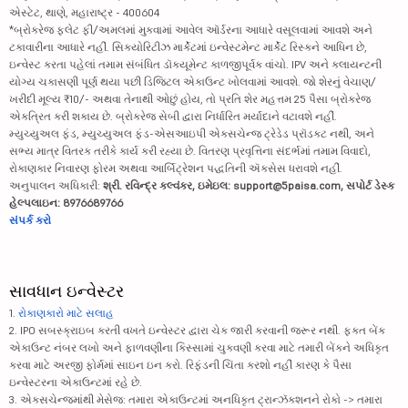
એસ્ટેટ, થાણે, મહારાષ્ટ્ર - 400604
*બ્રોકરેજ ફ્લેટ ફી/અમલમાં મુકવામાં આવેલ ઑર્ડરના આધારે વસૂલવામાં આવશે અને
ટકાવારીના આધારે નહીં. સિક્યોરિટીઝ માર્કેટમાં ઇન્વેસ્ટમેન્ટ માર્કેટ રિસ્કને આધિન છે,
ઇન્વેસ્ટ કરતા પહેલાં તમામ સંબંધિત ડૉક્યૂમેન્ટ કાળજીપૂર્વક વાંચો. IPV અને ક્લાયન્ટની
યોગ્ય ચકાસણી પૂર્ણ થયા પછી ડિજિટલ એકાઉન્ટ ખોલવામાં આવશે. જો શેરનું વેચાણ/
ખરીદી મૂલ્ય ₹10/- અથવા તેનાથી ઓછું હોય, તો પ્રતિ શેર મહત્તમ 25 પૈસા બ્રોકરેજ
એકત્રિત કરી શકાય છે. બ્રોકરેજ સેબી દ્વારા નિર્ધારિત મર્યાદાને વટાવશે નહીં.
મ્યુચ્યુઅલ ફંડ, મ્યુચ્યુઅલ ફંડ-એસઆઇપી એક્સચેન્જ ટ્રેડેડ પ્રૉડક્ટ નથી, અને
સભ્ય માત્ર વિતરક તરીકે કાર્ય કરી રહ્યા છે. વિતરણ પ્રવૃત્તિના સંદર્ભમાં તમામ વિવાદો,
રોકાણકાર નિવારણ ફોરમ અથવા આર્બિટ્રેશન પદ્ધતિની ઍક્સેસ ધરાવશે નહીં.
અનુપાલન અધિકારી:
શ્રી. રવિન્દ્ર કલ્વંકર, ઇમેઇલ: support@5paisa.com, સપોર્ટ ડેસ્ક
હેલ્પલાઇન: 8976689766
સંપર્ક કરો
સાવધાન ઇન્વેસ્ટર
1.
રોકાણકારો માટે સલાહ
2. IPO સબસ્ક્રાઇબ કરતી વખતે ઇન્વેસ્ટર દ્વારા ચેક જારી કરવાની જરૂર નથી. ફક્ત બેંક
એકાઉન્ટ નંબર લખો અને ફાળવણીના કિસ્સામાં ચુકવણી કરવા માટે તમારી બેંકને અધિકૃત
કરવા માટે અરજી ફોર્મમાં સાઇન ઇન કરો. રિફંડની ચિંતા કરશો નહીં કારણ કે પૈસા
ઇન્વેસ્ટરના એકાઉન્ટમાં રહે છે.
3. એક્સચેન્જમાંથી મેસેજ: તમારા એકાઉન્ટમાં અનધિકૃત ટ્રાન્ઝૅક્શનને રોકો -> તમારા