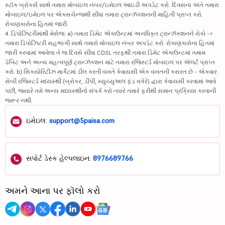
સ્ટૉક બ્રોકર્સ સાથે તમારા મોબાઇલ નંબર/ઇમેઇલ આઇડી અપડેટ કરો. દિવસના અંતે તમારા
મોબાઇલ/ઇમેઇલ પર એક્સચેન્જથી સીધા તમારા ટ્રાન્ઝૅક્શનની માહિતી પ્રાપ્ત કરો.
રોકાણકારોના હિતમાં જારી.
4. ડિપોઝિટરીમાંથી મેસેજ: a) તમારા ડિમેટ એકાઉન્ટમાં અનધિકૃત ટ્રાન્ઝૅક્શનને રોકો ->
તમારા ડિપોઝિટરી સહભાગી સાથે તમારો મોબાઇલ નંબર અપડેટ કરો. રોકાણકારોના હિતમાં
જારી કરવામાં આવેલા તે જ દિવસે સીધા CDSL તરફથી તમારા ડિમેટ એકાઉન્ટમાં તમામ
ડેબિટ અને અન્ય મહત્વપૂર્ણ ટ્રાન્ઝૅક્શન માટે તમારા રજિસ્ટર્ડ મોબાઇલ પર ઍલર્ટ પ્રાપ્ત
કરો. b) સિક્યોરિટીઝ માર્કેટમાં ડીલ કરતી વખતે કેવાયસી એક વખતની કસરત છે - એકવાર
સેબી રજિસ્ટર્ડ મધ્યસ્થી (બ્રોકર, ડીપી, મ્યુચ્યુઅલ ફંડ વગેરે) દ્વારા કેવાયસી કરવામાં આવે
પછી, જ્યારે તમે અન્ય મધ્યસ્થીનો સંપર્ક કરો ત્યારે તમારે ફરીથી સમાન પ્રક્રિયા કરવાની
જરૂર નથી.
ઇમેઇલ:
support@5paisa.com
સપોર્ટ ડેસ્ક હેલ્પલાઇન:
8976689766
અમને આના પર ફૉલો કરો