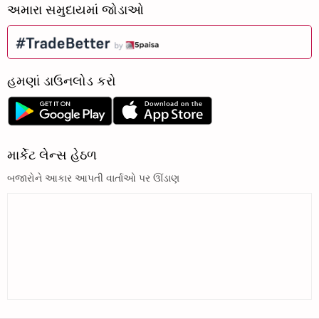
અમારા સમુદાયમાં જોડાઓ
હમણાં ડાઉનલોડ કરો
માર્કેટ લેન્સ હેઠળ
બજારોને આકાર આપતી વાર્તાઓ પર ઊંડાણ