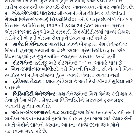
સીએમબીએસની કુલ રકમ (સૂચિત રકમ) અને જારી કરવાની
તારીખ સરકારની કામચલાઉ રોકડ આવશ્યકતાઓ પર આધારિત છે.
●
એસએલઆર પાત્રતા:
સીએમબીએસ વૈધાનિક લિક્વિડિટી
રેશિયો (એસએલઆર) સિક્યોરિટીઝ તરીકે પાત્ર છે. બેંકો બેન્કિંગ
નિયમન અધિનિયમ, 1949 ની કલમ 24 હેઠળ માન્યતા પ્રાપ્ત
એસએલઆર હેતુઓ માટે સરકારી સિક્યોરિટીઝમાં માન્ય રોકાણ
તરીકે સીએમબીએસમાં રોકાણને ધ્યાનમાં લઈ શકે છે.
●
માર્કેટ મિકેનિઝમ:
ભારતીય રિઝર્વ બેંક દ્વારા કૅશ મેનેજમેન્ટ
બિલની હરાજી કરવામાં આવે છે. અલગ પ્રેસ રિલીઝ દ્વારા એક
દિવસ પહેલાં હરાજી સંબંધિત જાહેરાત કરવામાં આવી હતી.
●
સેટલમેન્ટ:
હરાજી માટે સેટલમેન્ટ T+1 ના આધારે થાય છે.
●
બિન-સ્પર્ધાત્મક બોલી:
ટ્રેઝરી બિલથી વિપરીત, સીએમબી બિન-
સ્પર્ધાત્મક બિડિંગ યોજના હેઠળ આવરી લેવામાં આવતા નથી.
●
ટ્રેડેબલ નેચર:
CMBs ટ્રેડેબલ છે અને રેડી-ફૉરવર્ડ સુવિધા માટે
પાત્ર છે.
●
લિક્વિડિટી મેનેજમેન્ટ:
કૅશ મેનેજમેન્ટ બિલ મેનેજ કરી શકાય
તેવા ફોર્મમાં બેંકિંગ સેક્ટરમાં લિક્વિડિટીને સરકારને ટ્રાન્સફર
કરવાની સુવિધા આપે છે.
●
આંતર-બેંક બજારને ગાઢ બનાવવું:
આ બિલ ઇન્ટર-બેંક ટર્મ-મની
માર્કેટને ગાઢ બનાવવામાં ફાળો આપે છે. તે ટૂંકા ગાળા માટે ઉધાર લેતી
વખતે બેંકોને સામનો કરવામાં આવતા વ્યાજ દરના જોખમોને
ઘટાડવામાં મદદ કરે છે.