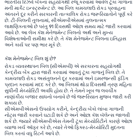
ભારતીય રિઝર્વ બેંકના સહયોગથી રજૂ કરવામાં આવેલ ટૂંકા ગાળાના
મની માર્કેટ ઇન્સ્ટ્રુમેન્ટ છે. આ બિલ કામચલાઉ રોકડ પ્રવાહના
અંતરને દૂર કરીને સરકારની તાત્કાલિક રોકડ જરૂરિયાતોને પૂર્ણ કરે
છે. ટી-બિલની તુલનામાં, સીએમબીએસમાં તુલનાત્મક
લાક્ષણિકતાઓ છે પરંતુ 91 દિવસથી ઓછા સમય માટે જારી કરવામાં
આવે છે. આ લેખ કૅશ મેનેજમેન્ટ બિલનો અર્થ અને મુખ્ય
વિશેષતાઓની સમીક્ષા કરે છે. તે કૅશ મેનેજમેન્ટ બિલના ઇતિહાસ
અને કાર્ય પર પણ ભાર મૂકે છે.
કૅશ મેનેજમેન્ટ બિલ શું છે?
રોકડ વ્યવસ્થાપન બિલ (સીએમબી) એ સરકારના સહયોગથી
કેન્દ્રીય બેંક દ્વારા જારી કરવામાં આવતું ટૂંકા ગાળાનું બિલ છે. તે
કામચલાઉ રોકડ અસંતુલનને દૂર કરવામાં અને ઇમરજન્સી ફંડિંગ
પ્રદાન કરવામાં મદદ કરે છે. આ બિલમાં થોડા દિવસથી ત્રણ મહિના
સુધીની મેચ્યોરિટી અવધિ હોય છે. તે તેમને ખૂબ જ લવચીક
નાણાંકીય બજાર સાધનો બનાવે છે જે જરૂરિયાત મુજબ જારી કરી
શકાય છે.
સીએમબીએસનો ઉપયોગ કરીને, કેન્દ્રીય બેંકો લાંબા ગાળાની
નોટ્સ જારી કરવાને ઘટાડી શકે છે અને ઓછા કૅશ બૅલેન્સ જાળવી
શકે છે. જ્યારે સીએમબીએસ તેમની ટૂંકા મેચ્યોરિટીને કારણે ઓછા
વ્યાજ ખર્ચ ઑફર કરે છે, ત્યારે તેઓ ફિક્સ્ડ-મેચ્યોરિટી મુદતના
બિલ કરતાં વધુ રિટર્ન આપે છે.