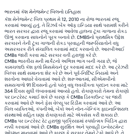
ભારતમાં કૅશ મેનેજમેન્ટ બિલનો ઇતિહાસ
કૅશ મેનેજમેન્ટ બિલ પ્રથમ મે 12, 2010 ના રોજ ભારતમાં રજૂ
કરવામાં આવ્યું હતું. તે રિઝર્વ બેંક ઑફ ઇન્ડિયા સાથે પરામર્શ કરીને
ભારત સરકાર દ્વારા રજૂ કરવામાં આવેલા હાલના ટૂંકા ગાળાના રોકડ
ઊભું કરવાના સાધનોને પૂરક બનાવે છે. CMBSનો પ્રાથમિક ઉદ્દેશ
સરકારને તેની ટૂંકા ગાળાની રોકડ પ્રવાહની જરૂરિયાતોને વધુ
અસરકારક રીતે સંચાલિત કરવામાં મદદ કરવાનો છે. આરબીઆઈ
CMBs જારી કરવા માટે સરકાર વતી હરાજી કરે છે.
CMBs ભારતીય મની માર્કેટનો અભિન્ન ભાગ બની ગયા છે, જે
કામચલાઉ કૅશ ફ્લો મિસમેચને દૂર કરવામાં મદદ કરે છે. આ ટ્રેઝરી
બિલ્સ સાથે સમાનતા શેર કરે છે અને પૂર્વ-નિર્દિષ્ટ નિયમો અને
શરતોના આધારે વેચવામાં આવે છે. શરૂઆતમાં, સીએમબીનો
સમયગાળો 91 દિવસનો હતો પરંતુ વધુ લવચીકતા પ્રદાન કરવા માટે
364 દિવસ સુધી લંબાવવામાં આવ્યો હતો. રોકાણકારો તેમના રોકાણો
પર ઇન્ટરેસ્ટ કમાઈ શકે છે કારણ કે CMBs ડિસ્કાઉન્ટ પર જારી
કરવામાં આવે છે અને ફેસ વેલ્યૂ પર રિડીમ કરવામાં આવે છે. આ
બિલ વ્યક્તિઓ, કંપનીઓ, બેંકો અને નૉન-બેન્કિંગ ફાઇનાન્શિયલ
સંસ્થાઓ સહિત ઘણા રોકાણકારો માટે ઍક્સેસ કરી શકાય છે.
CMBs પર ઇન્ટરેસ્ટ રેટ હરાજી પ્રક્રિયામાં સ્પર્ધાત્મક બિડિંગ દ્વારા
નક્કી કરવામાં આવે છે. CMBs સુરક્ષિત અને પ્રવાહી ઇન્વેસ્ટમેન્ટ
ઓપ્શન માનવામાં આવે છે કારણ કે સરકાર તેમને ટેકો આપે છે. તે