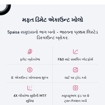
મફત ડિમેટ એકાઉન્ટ ખોલો
5paisa સમુદાયનો ભાગ બનો -
ભારતના પ્રથમ લિસ્ટેડ
ડિસ્કાઉન્ટ બ્રોકર.
ફ્લેટ બ્રોકરેજ
F&O માટે સમર્પિત પ્લેટફોર્મ
0. એકાઉન્ટ ખોલવાના શુલ્ક
ચાર્ટ પર ટ્રેડ કરો
4X લીવરેજ સુધીની MTF
મ્યુચ્યુઅલ ફંડ પર 0
સુવિધા
ટ્રાન્ઝૅક્શન ખર્ચ