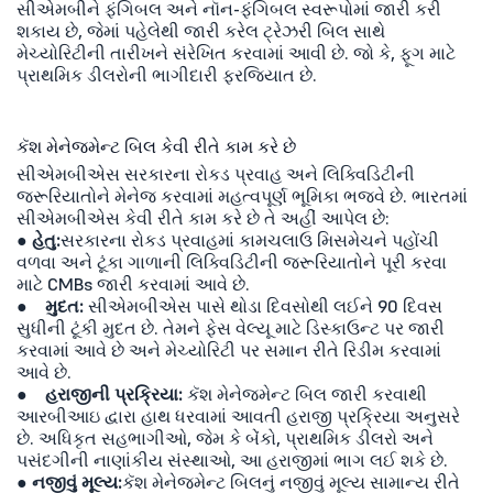
સીએમબીને ફંગિબલ અને નૉન-ફંગિબલ સ્વરૂપોમાં જારી કરી
શકાય છે, જેમાં પહેલેથી જારી કરેલ ટ્રેઝરી બિલ સાથે
મેચ્યોરિટીની તારીખને સંરેખિત કરવામાં આવી છે. જો કે, ફૂગ માટે
પ્રાથમિક ડીલરોની ભાગીદારી ફરજિયાત છે.
કૅશ મેનેજમેન્ટ બિલ કેવી રીતે કામ કરે છે
સીએમબીએસ સરકારના રોકડ પ્રવાહ અને લિક્વિડિટીની
જરૂરિયાતોને મેનેજ કરવામાં મહત્વપૂર્ણ ભૂમિકા ભજવે છે. ભારતમાં
સીએમબીએસ કેવી રીતે કામ કરે છે તે અહીં આપેલ છે:
● હેતુ:
સરકારના રોકડ પ્રવાહમાં કામચલાઉ મિસમેચને પહોંચી
વળવા અને ટૂંકા ગાળાની લિક્વિડિટીની જરૂરિયાતોને પૂરી કરવા
માટે CMBs જારી કરવામાં આવે છે.
●
મુદત:
સીએમબીએસ પાસે થોડા દિવસોથી લઈને 90 દિવસ
સુધીની ટૂંકી મુદત છે. તેમને ફેસ વેલ્યૂ માટે ડિસ્કાઉન્ટ પર જારી
કરવામાં આવે છે અને મેચ્યોરિટી પર સમાન રીતે રિડીમ કરવામાં
આવે છે.
●
હરાજીની પ્રક્રિયા:
કૅશ મેનેજમેન્ટ બિલ જારી કરવાથી
આરબીઆઇ દ્વારા હાથ ધરવામાં આવતી હરાજી પ્રક્રિયા અનુસરે
છે. અધિકૃત સહભાગીઓ, જેમ કે બેંકો, પ્રાથમિક ડીલરો અને
પસંદગીની નાણાંકીય સંસ્થાઓ, આ હરાજીમાં ભાગ લઈ શકે છે.
●
નજીવું મૂલ્ય:
કૅશ મેનેજમેન્ટ બિલનું નજીવું મૂલ્ય સામાન્ય રીતે