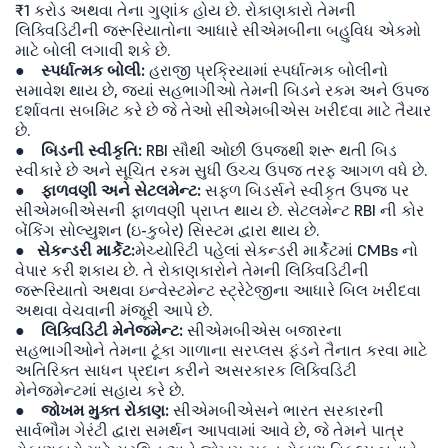
₹1 કરોડ અથવા તેના ગુણાંક હોય છે. રોકાણકારો તેમની
લિક્વિડિટીની જરૂરિયાતોના આધારે સીએમબીના બહુવિધ એકમો
માટે બોલી લગાવી શકે છે.
●
સ્પર્ધાત્મક બોલી:
હરાજી પ્રક્રિયામાં સ્પર્ધાત્મક બોલીનો
સમાવેશ થાય છે, જ્યાં સહભાગીઓ તેમની બિડને રકમ અને ઉપજ
દર્શાવતા સબમિટ કરે છે જે તેઓ સીએમબીએસ ખરીદવા માટે તૈયાર
છે.
●
બિડની સ્વીકૃતિ:
RBI સૌથી ઓછી ઉપજથી શરૂ થતી બિડ
સ્વીકારે છે અને સૂચિત રકમ સુધી ઉચ્ચ ઉપજ તરફ આગળ વધે છે.
●
ફાળવણી અને સેટલમેન્ટ:
સફળ બિડર્સને સ્વીકૃત ઉપજ પર
સીએમબીએસની ફાળવણી પ્રાપ્ત થાય છે. સેટલમેન્ટ RBI ની કોર
બેંકિંગ સોલ્યુશન (ઇ-કુબેર) સિસ્ટમ દ્વારા થાય છે.
●
સેકન્ડરી માર્કેટ:
મેચ્યોરિટી પહેલાં સેકન્ડરી માર્કેટમાં CMBs નો
વેપાર કરી શકાય છે. તે રોકાણકારોને તેમની લિક્વિડિટીની
જરૂરિયાતો અથવા ઇન્વેસ્ટમેન્ટ સ્ટ્રેટેજીના આધારે બિલ ખરીદવા
અથવા વેચવાની મંજૂરી આપે છે.
●
લિક્વિડિટી મેનેજમેન્ટ:
સીએમબીએસ બજારના
સહભાગીઓને તેમના ટૂંકા ગાળાના સરપ્લસ ફંડને તૈનાત કરવા માટે
અતિરિક્ત સાધન પ્રદાન કરીને અસરકારક લિક્વિડિટી
મેનેજમેન્ટમાં સહાય કરે છે.
●
જોખમ મુક્ત રોકાણ:
સીએમબીએસને ભારત સરકારની
સાર્વભૌમ ગેરંટી દ્વારા સમર્થન આપવામાં આવે છે, જે તેમને પાત્ર