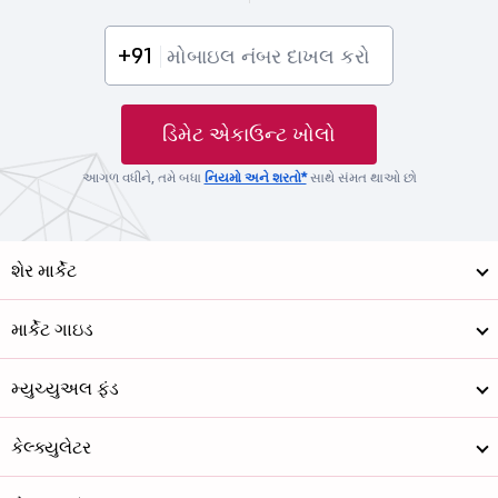
+91
ડિમેટ એકાઉન્ટ ખોલો
આગળ વધીને, તમે બધા
નિયમો અને શરતો*
સાથે સંમત થાઓ છો
શેર માર્કેટ
માર્કેટ ગાઇડ
મ્યુચ્યુઅલ ફંડ
કેલ્ક્યુલેટર