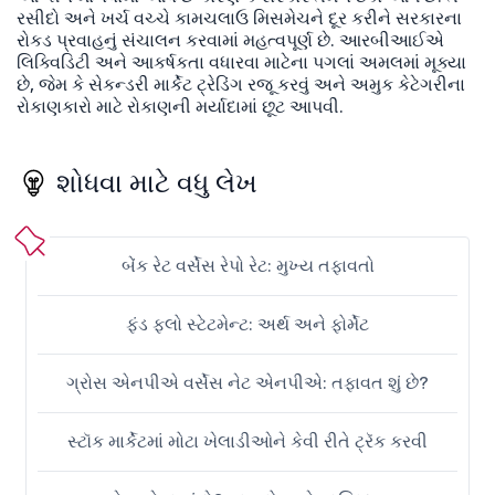
રસીદો અને ખર્ચ વચ્ચે કામચલાઉ મિસમેચને દૂર કરીને સરકારના
રોકડ પ્રવાહનું સંચાલન કરવામાં મહત્વપૂર્ણ છે. આરબીઆઈએ
લિક્વિડિટી અને આકર્ષકતા વધારવા માટેના પગલાં અમલમાં મૂક્યા
છે, જેમ કે સેકન્ડરી માર્કેટ ટ્રેડિંગ રજૂ કરવું અને અમુક કેટેગરીના
રોકાણકારો માટે રોકાણની મર્યાદામાં છૂટ આપવી.
શોધવા માટે વધુ લેખ
બેંક રેટ વર્સેસ રેપો રેટ: મુખ્ય તફાવતો
ફંડ ફ્લો સ્ટેટમેન્ટ: અર્થ અને ફોર્મેટ
ગ્રોસ એનપીએ વર્સેસ નેટ એનપીએ: તફાવત શું છે?
સ્ટૉક માર્કેટમાં મોટા ખેલાડીઓને કેવી રીતે ટ્રૅક કરવી