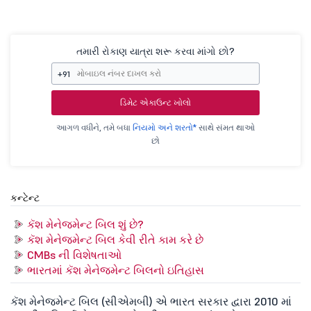
તમારી રોકાણ યાત્રા શરૂ કરવા માંગો છો?
+91
ડિમેટ એકાઉન્ટ ખોલો
આગળ વધીને, તમે બધા
નિયમો અને શરતો*
સાથે સંમત થાઓ
છો
કન્ટેન્ટ
કૅશ મેનેજમેન્ટ બિલ શું છે?
કૅશ મેનેજમેન્ટ બિલ કેવી રીતે કામ કરે છે
CMBs ની વિશેષતાઓ
ભારતમાં કૅશ મેનેજમેન્ટ બિલનો ઇતિહાસ
કૅશ મેનેજમેન્ટ બિલ (સીએમબી) એ ભારત સરકાર દ્વારા 2010 માં