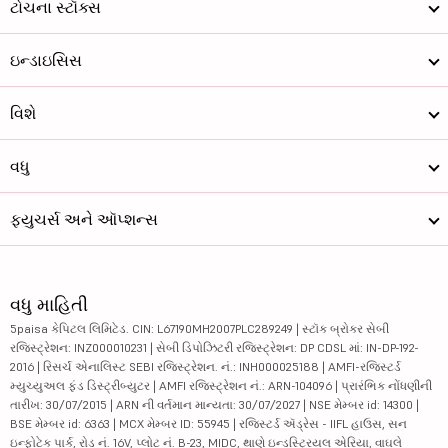
ટોચના સ્ટૉક્સ
ઇન્ડાઇસિસ
વિશે
વધુ
ફ્યુચર્સ અને ઑપ્શન્સ
વધુ માહિતી
5paisa કેપિટલ લિમિટેડ. CIN: L67190MH2007PLC289249 | સ્ટૉક બ્રોકર સેબી
રજિસ્ટ્રેશન: INZ000010231 | સેબી ડિપોઝિટરી રજિસ્ટ્રેશન: DP CDSL માં: IN-DP-192-
2016 | રિસર્ચ એનાલિસ્ટ SEBI રજિસ્ટ્રેશન. નં.: INH000025188 | AMFI-રજિસ્ટર્ડ
મ્યુચ્યુઅલ ફંડ ડિસ્ટ્રીબ્યુટર | AMFI રજિસ્ટ્રેશન નં.: ARN-104096 | પ્રારંભિક નોંધણીની
તારીખ: 30/07/2015 | ARN ની વર્તમાન માન્યતા: 30/07/2027 | NSE મેમ્બર id: 14300 |
BSE મેમ્બર id: 6363 | MCX મેમ્બર ID: 55945 | રજિસ્ટર્ડ ઍડ્રેસ - IIFL હાઉસ, સન
ઇન્ફોટેક પાર્ક, રોડ નં. 16V, પ્લોટ નં. B-23, MIDC, થાણે ઇન્ડસ્ટ્રિયલ એરિયા, વાઘલે