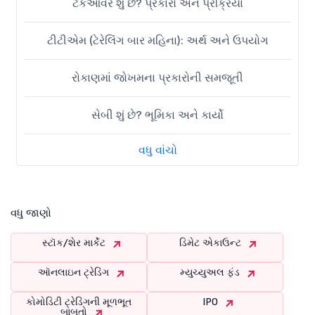
ટેકઓવર શું છે? પ્રકારો અને પ્રક્રિયા
ટીટીએમ (ટેરેલિંગ બાર મહિના): અર્થ અને ઉપયોગ
રોકાણમાં જોખમના પ્રકારોની સમજૂતી
સેબી શું છે? ભૂમિકા અને કાર્યો
વધુ વાંચો
વધુ જાણો
સ્ટૉક/શેર માર્કેટ
ડિમેટ એકાઉન્ટ
ઑનલાઇન ટ્રેડિંગ
મ્યુચ્યુઅલ ફંડ
કોમોડિટી ટ્રેડિંગની મૂળભૂત
IPO
બાબતો