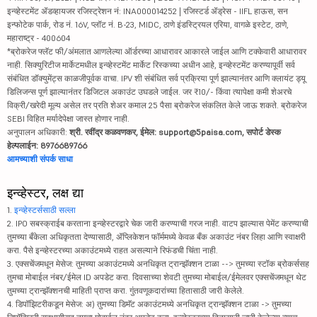
इन्व्हेस्टमेंट ॲडव्हायजर रजिस्ट्रेशन नं: INA000014252 | रजिस्टर्ड ॲड्रेस - IIFL हाऊस, सन
इन्फोटेक पार्क, रोड नं. 16V, प्लॉट नं. B-23, MIDC, ठाणे इंडस्ट्रियल एरिया, वागळे इस्टेट, ठाणे,
महाराष्ट्र - 400604
*ब्रोकरेज फ्लॅट फी/अंमलात आणलेल्या ऑर्डरच्या आधारावर आकारले जाईल आणि टक्केवारी आधारावर
नाही. सिक्युरिटीज मार्केटमधील इन्व्हेस्टमेंट मार्केट रिस्कच्या अधीन आहे, इन्व्हेस्टमेंट करण्यापूर्वी सर्व
संबंधित डॉक्युमेंट्स काळजीपूर्वक वाचा. IPV शी संबंधित सर्व प्रक्रिया पूर्ण झाल्यानंतर आणि क्लायंट ड्यू
डिलिजन्स पूर्ण झाल्यानंतर डिजिटल अकाउंट उघडले जाईल. जर ₹10/- किंवा त्यापेक्षा कमी शेअरचे
विक्री/खरेदी मूल्य असेल तर प्रति शेअर कमाल 25 पैसा ब्रोकरेज संकलित केले जाऊ शकते. ब्रोकरेज
SEBI विहित मर्यादेपेक्षा जास्त होणार नाही.
अनुपालन अधिकारी:
श्री. रवींद्र कळवणकर, ईमेल: support@5paisa.com, सपोर्ट डेस्क
हेल्पलाईन: 8976689766
आमच्याशी संपर्क साधा
इन्व्हेस्टर, लक्ष द्या
1.
इन्व्हेस्टर्ससाठी सल्ला
2. IPO सबस्क्राईब करताना इन्व्हेस्टरद्वारे चेक जारी करण्याची गरज नाही. वाटप झाल्यास पेमेंट करण्याची
तुमच्या बँकेला अधिकृतता देण्यासाठी, ॲप्लिकेशन फॉर्ममध्ये केवळ बँक अकाउंट नंबर लिहा आणि स्वाक्षरी
करा. पैसे इन्व्हेस्टरच्या अकाउंटमध्ये राहत असल्याने रिफंडची चिंता नाही.
3. एक्सचेंजमधून मेसेज: तुमच्या अकाउंटमध्ये अनधिकृत ट्रान्झॅक्शन टाळा --> तुमच्या स्टॉक ब्रोकर्ससह
तुमचा मोबाईल नंबर/ईमेल ID अपडेट करा. दिवसाच्या शेवटी तुमच्या मोबाईल/ईमेलवर एक्सचेंजमधून थेट
तुमच्या ट्रान्झॅक्शनची माहिती प्राप्त करा. गुंतवणूकदारांच्या हितासाठी जारी केलेले.
4. डिपॉझिटरीकडून मेसेज: अ) तुमच्या डिमॅट अकाउंटमध्ये अनधिकृत ट्रान्झॅक्शन टाळा -> तुमच्या