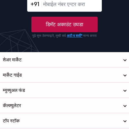
+91
डिमॅट अकाउंट उघडा
पुढे सुरू ठेवण्याद्वारे, तुम्ही सर्व
अटी व शर्ती*
मान्य करता
शेअर मार्केट
मार्केट गाईड
म्युच्युअल फंड
कॅल्क्युलेटर
टॉप स्टॉक