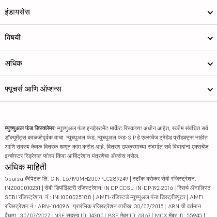
इंडायसेस
विषयी
अधिक
फ्यूचर्स आणि ऑप्शन्स
म्युच्युअल फंड डिस्क्लेमर:
म्युच्युअल फंड इन्व्हेस्टमेंट मार्केट रिस्कच्या अधीन आहेत, स्कीम संबंधित सर्व
डॉक्युमेंट्स काळजीपूर्वक वाचा. म्युच्युअल फंड, म्युच्युअल फंड-SIP हे एक्सचेंज ट्रेडेड प्रॉडक्ट्स नाहीत
आणि सदस्य केवळ वितरक म्हणून काम करीत आहे. वितरण उपक्रमाच्या संदर्भात सर्व विवादांना एक्सचेंज
इन्व्हेस्टर रिड्रेसल फोरम किंवा आर्बिट्रेशन यंत्रणेचा ॲक्सेस नसेल.
अधिक माहिती
5paisa कॅपिटल लि. CIN: L67190MH2007PLC289249 | स्टॉक ब्रोकर सेबी रजिस्ट्रेशन:
INZ000010231 | सेबी डिपॉझिटरी रजिस्ट्रेशन: IN DP CDSL: IN-DP-192-2016 | रिसर्च ॲनालिस्ट
SEBI रजिस्ट्रेशन. नं.: INH000025188 | AMFI-रजिस्टर्ड म्युच्युअल फंड डिस्ट्रीब्यूटर | AMFI
रजिस्ट्रेशन नं.: ARN-104096 | प्रारंभिक रजिस्ट्रेशन तारीख: 30/07/2015 | ARN ची वर्तमान
वैधता : 30/07/2027 | NSE सदस्य ID: 14300 | BSE मेंबर ID: 6363 | MCX मेंबर ID: 55945 |