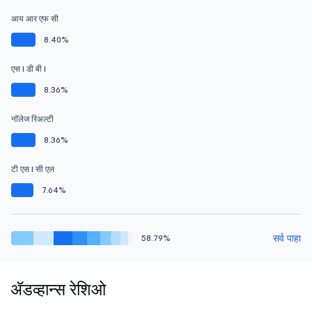
आय आर एफ सी
8.40%
एस I डी बी I
8.36%
नॉलेज रिअल्टी
8.36%
टी एस I सी एल
7.64%
सर्व पाहा
58.79%
ॲडव्हान्स रेशिओ