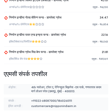
निप्पोन इन्डीया सिल्वर ईटीएफ एफओएफ् - डायरेक्ट ग्रोथ
45.01
अन्य
FoFs डोमेस्टिक
एयूएम - ₹4,230
निप्पोन इन्डीया गोल्ड सेविन्ग फन्ड - डायरेक्ट ग्रोथ
34.47
अन्य
FoFs डोमेस्टिक
एयूएम - ₹6,854
निप्पोन इन्डीया पावर एन्ड इन्फ्रा फन्ड - डायरेक्ट ग्रोथ
22.16
इक्विटी
सेक्टरल/थिमॅटिक
एयूएम - ₹8,043
निप्पोन इन्डीया ग्रोथ मिड केप फन्ड - डायरेक्ट ग्रोथ
21.81
इक्विटी
मिड कॅप फंड
एयूएम - ₹49,169
एएमसी संपर्क तपशील
ॲड्रेस :
4th फ्लोअर, टॉवर ए, पेनिन्सुला बिझनेस -एस पार्क, गणपतराव कदम
मार्ग लोअर परेल (डब्ल्यू), मुंबई - 400013.
संपर्क :
+91022-68087000/1860260111
ईमेल आयडी :
customercare@nipponindiaim.in