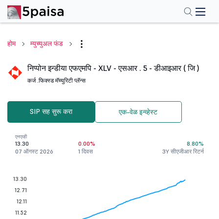
होम
म्युच्युअल फंड
निप्पोन इन्डीया एफएमपि - XLV - एसआर . 5 - डीआइआर ( जि )
कर्ज .
फिक्स्ड मॅच्युरिटी प्लॅन्स
SIP सह सुरू करा
एक-वेळ इन्व्हेस्ट
एनएव्ही
13.30
0.00%
8.80%
07 ऑगस्ट 2026
1 दिवस
3Y सीएजीआर रिटर्न
13.30
12.71
12.11
11.52