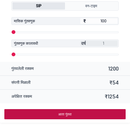
SIP
वन-टाइम
₹
₹
मासिक गुंतवणूक
वर्ष
गुंतवणूक कालावधी
1200
गुंतवलेली रक्कम
₹54
संपत्ती मिळाली
₹1254
अपेक्षित रक्कम
आता गुंतवा