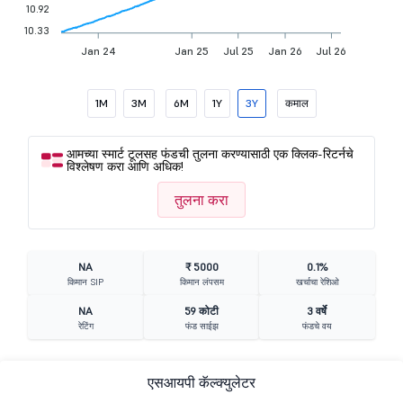
10.92
10.33
Jan 24
Jan 25
Jul 25
Jan 26
Jul 26
1M
3M
6M
1Y
3Y
कमाल
आमच्या स्मार्ट टूलसह फंडची तुलना करण्यासाठी एक क्लिक-रिटर्नचे
विश्लेषण करा आणि अधिक!
तुलना करा
NA
₹ 5000
0.1%
किमान SIP
किमान लंपसम
खर्चाचा रेशिओ
NA
59 कोटी
3 वर्षे
रेटिंग
फंड साईझ
फंडचे वय
एसआयपी कॅल्क्युलेटर