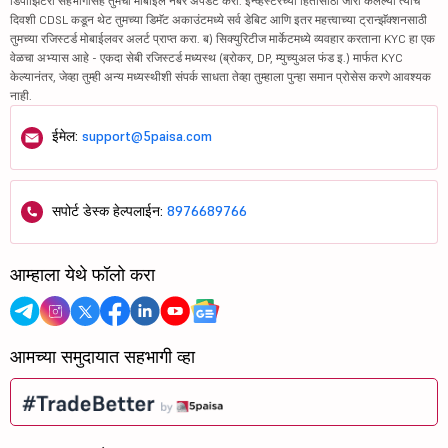
डिपॉझिटरी सहभागीसह तुमचा मोबाईल नंबर अपडेट करा. इन्व्हेस्टरच्या हितासाठी जारी केलेल्या त्याच
दिवशी CDSL कडून थेट तुमच्या डिमॅट अकाउंटमध्ये सर्व डेबिट आणि इतर महत्त्वाच्या ट्रान्झॅक्शनसाठी
तुमच्या रजिस्टर्ड मोबाईलवर अलर्ट प्राप्त करा. ब) सिक्युरिटीज मार्केटमध्ये व्यवहार करताना KYC हा एक
वेळचा अभ्यास आहे - एकदा सेबी रजिस्टर्ड मध्यस्थ (ब्रोकर, DP, म्युच्युअल फंड इ.) मार्फत KYC
केल्यानंतर, जेव्हा तुम्ही अन्य मध्यस्थीशी संपर्क साधता तेव्हा तुम्हाला पुन्हा समान प्रोसेस करणे आवश्यक
नाही.
ईमेल:
support@5paisa.com
सपोर्ट डेस्क हेल्पलाईन:
8976689766
आम्हाला येथे फॉलो करा
आमच्या समुदायात सहभागी व्हा