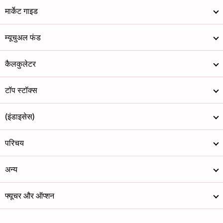
अडानी पावर ल...
209
401603.77
मार्केट गाइड
आरईसी लिमिटेड
367
96376
म्यूचुअल फंड
इन्फो एज ( इ...
1225.3
79755.73
कैलकुलेटर
सेन्ट्रल डिप...
1328
27755.2
जियो फाइनेंश...
256.8
169964.87
टॉप स्टॉक्स
बीएसई लिमिटेड
3457.1
140807.36
(इंडाइसेस)
एच डी एफ सी ...
2545
108911.84
परिचय
अडानी पोर्ट्...
1693.5
388447.5
अन्य
वोडाफोन आइडि...
12.73
138137.37
आईआईएफएल फाई...
611.75
26146.05
फ्यूचर और ऑप्शन
कोफोर्ज लिमिटेड
1776
78618.39