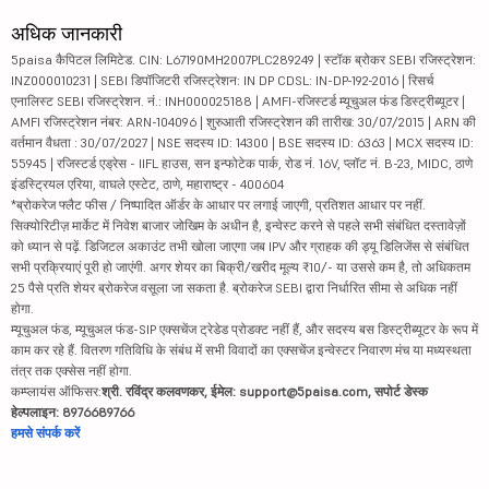
मल्टी कमोडिट...
2638
67572.84
अधिक जानकारी
5paisa कैपिटल लिमिटेड. CIN: L67190MH2007PLC289249 | स्टॉक ब्रोकर SEBI रजिस्ट्रेशन:
रेल विकास नि...
233.38
48789.47
INZ000010231 | SEBI डिपॉजिटरी रजिस्ट्रेशन: IN DP CDSL: IN-DP-192-2016 | रिसर्च
एनालिस्ट SEBI रजिस्ट्रेशन. नं.: INH000025188 | AMFI-रजिस्टर्ड म्यूचुअल फंड डिस्ट्रीब्यूटर |
जेएसडब्ल्यू ...
564.4
103830.13
AMFI रजिस्ट्रेशन नंबर: ARN-104096 | शुरुआती रजिस्ट्रेशन की तारीख: 30/07/2015 | ARN की
वर्तमान वैधता : 30/07/2027 | NSE सदस्य ID: 14300 | BSE सदस्य ID: 6363 | MCX सदस्य ID:
55945 | रजिस्टर्ड एड्रेस - IIFL हाउस, सन इन्फोटेक पार्क, रोड नं. 16V, प्लॉट नं. B-23, MIDC, ठाणे
मोतिलाल ओस्व...
870
52386.76
इंडस्ट्रियल एरिया, वाघले एस्टेट, ठाणे, महाराष्ट्र - 400604
*ब्रोकरेज फ्लैट फीस / निष्पादित ऑर्डर के आधार पर लगाई जाएगी, प्रतिशत आधार पर नहीं.
इन्टरग्लोब ए...
5333
206673.3
सिक्योरिटीज़ मार्केट में निवेश बाजार जोखिम के अधीन है, इन्वेस्ट करने से पहले सभी संबंधित दस्तावेज़ों
को ध्यान से पढ़ें. डिजिटल अकाउंट तभी खोला जाएगा जब IPV और ग्राहक की ड्यू डिलिजेंस से संबंधित
लोधा डेवेलोप...
1218.7
120894.62
सभी प्रक्रियाएं पूरी हो जाएंगी. अगर शेयर का बिक्री/खरीद मूल्य ₹10/- या उससे कम है, तो अधिकतम
25 पैसे प्रति शेयर ब्रोकरेज वसूला जा सकता है. ब्रोकरेज SEBI द्वारा निर्धारित सीमा से अधिक नहीं
डिक्सोन टेक्...
होगा.
14200
86332.38
म्यूचुअल फंड, म्यूचुअल फंड-SIP एक्सचेंज ट्रेडेड प्रोडक्ट नहीं हैं, और सदस्य बस डिस्ट्रीब्यूटर के रूप में
काम कर रहे हैं. वितरण गतिविधि के संबंध में सभी विवादों का एक्सचेंज इन्वेस्टर निवारण मंच या मध्यस्थता
एन्जल वन लिम...
292
26697.95
तंत्र तक एक्सेस नहीं होगा.
कम्प्लायंस ऑफिसर:
श्री. रविंद्र कलवणकर, ईमेल: support@5paisa.com, सपोर्ट डेस्क
वन 97 कम्युन...
1441.6
92387.28
हेल्पलाइन: 8976689766
हमसे संपर्क करें
आदीत्या बिर्...
408.05
113426.47