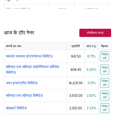
भारत हेवी इल...
405.2
141719.98
संवर्धना मदर...
168.5
177578.5
आज के टॉप गेनर
हिन्दुस्तान ...
536.1
51832.49
वॉचलिस्ट बनाएं
अडानी एन्टरप...
3020
406976.28
कंपनी का नाम
एलटीपी
लाभ (%)
क्रिया
यूनियन बैंक ...
183.6
139962.16
निवेश
संवर्धना मदरसन ईन्टरनेशनल लिमिटेड
168.50
8.71%
करें
बैंक ऑफ इंडिया
145
65922.63
महिन्द्रा एन्ड महिन्द्रा फाईनेन्शियल सर्विसेस
निवेश
408.45
5.05%
करें
लिमिटेड
डीएलएफ लिमिटेड
642
159657.61
निवेश
अपर इन्डस्ट्रीस लिमिटेड
16,631.00
3.13%
करें
वोकहार्ट लिम...
2021
32834.79
निवेश
महिन्द्रा एन्ड महिन्द्रा लिमिटेड
3,502.00
2.82%
पावर फाईनेन्...
करें
420
138439.27
निवेश
वोकहार्ट लिमिटेड
2,021.00
2.33%
हाउसिन्ग एन्...
201.04
40238.19
करें