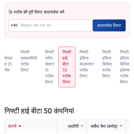
🚀 स्टॉक की पूरी लिस्ट डाउनलोड करें
+91
डाउनलोड लिस्ट
्टी
निफ्टी
निफ्टी
निफ्टी
निफ्टी
निफ्टी
निफ्टी
इनेंशियल
एफएमसीजी
ग्रोथ
हाई
इंडिया
इंडिया
इंडिया
विसेज़ 25
स्टॉक
सेक्टर
बीटा
कंज़म्पशन
डिफेंस
डिजिटल
 स्टॉक
लिस्ट
15
50
स्टॉक
स्टॉक
इंडेक्स
स्ट
स्टॉक
स्टॉक
लिस्ट
लिस्ट
स्टॉक
लिस्ट
लिस्ट
लिस्ट
निफ्टी हाई बीटा 50 कंपनियां
कंपनी
एलटीपी
मार्केट कैप (करोड़)
प