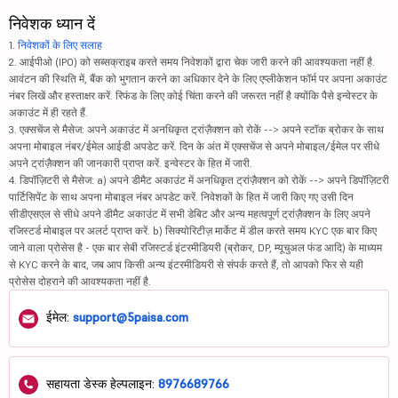
L
एल एन्ड टी फ...
308
77912.96
निवेशक ध्यान दें
पीबी फिनटेक ...
1604.5
74493.87
1.
निवेशकों के लिए सलाह
2. आईपीओ (IPO) को सब्सक्राइब करते समय निवेशकों द्वारा चेक जारी करने की आवश्यकता नहीं है.
आवंटन की स्थिति में, बैंक को भुगतान करने का अधिकार देने के लिए एप्लीकेशन फॉर्म पर अपना अकाउंट
कल्याण ज्वेल...
606.3
62997.81
नंबर लिखें और हस्ताक्षर करें. रिफंड के लिए कोई चिंता करने की जरूरत नहीं है क्योंकि पैसे इन्वेस्टर के
अकाउंट में ही रहते हैं.
आईनोक्स विन्...
78
13471.61
3. एक्सचेंज से मैसेज: अपने अकाउंट में अनधिकृत ट्रांज़ैक्शन को रोकें --> अपने स्टॉक ब्रोकर के साथ
अपना मोबाइल नंबर/ईमेल आईडी अपडेट करें. दिन के अंत में एक्सचेंज से अपने मोबाइल/ईमेल पर सीधे
अम्बर एन्टरप...
7435
26151.05
अपने ट्रांज़ैक्शन की जानकारी प्राप्त करें. इन्वेस्टर के हित में जारी.
4. डिपॉज़िटरी से मैसेज: a) अपने डीमैट अकाउंट में अनधिकृत ट्रांज़ैक्शन को रोकें --> अपने डिपॉज़िटरी
कार्ट्रेड टे...
2793
13482.38
पार्टिसिपेंट के साथ अपना मोबाइल नंबर अपडेट करें. निवेशकों के हित में जारी किए गए उसी दिन
सीडीएसएल से सीधे अपने डीमैट अकाउंट में सभी डेबिट और अन्य महत्वपूर्ण ट्रांज़ैक्शन के लिए अपने
रजिस्टर्ड मोबाइल पर अलर्ट प्राप्त करें. b) सिक्योरिटीज़ मार्केट में डील करते समय KYC एक बार किए
अडानी एनर्जि...
1630.1
199096.99
जाने वाला प्रोसेस है - एक बार सेबी रजिस्टर्ड इंटरमीडियरी (ब्रोकर, DP, म्यूचुअल फंड आदि) के माध्यम
से KYC करने के बाद, जब आप किसी अन्य इंटरमीडियरी से संपर्क करते हैं, तो आपको फिर से यही
बंधन बैंक लि...
176.02
28242.6
प्रोसेस दोहराने की आवश्यकता नहीं है.
उज्जीवन स्मॉ...
70.11
13649.53
ईमेल:
support@5paisa.com
अडानी ग्रीन ...
1372.4
225663.13
सहायता डेस्क हेल्पलाइन:
8976689766
केपीआईटी टेक...
629.9
17195.67