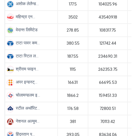
अशोक लेलैन्ड...
177.5
104025.96
महिन्द्रा एन...
3502
435409.18
वेदान्त लिमिटेड
278.85
108317.75
टाटा पावर कम...
380.55
121742.44
टाटा स्टिल ल...
187.55
234690.31
श्रीराम फाइन...
1115
262353.75
अपर इन्डस्ट्...
16631
66695.53
चोलामन्डलम इ...
1866.2
159451.33
स्टील अथॉरिट...
176.58
72800.51
नेशनल अल्युम...
381
70113.42
हिंदुस्तान प...
393.05
83634.06