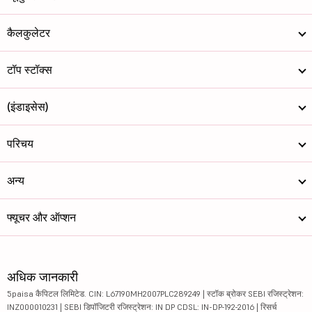
कैलकुलेटर
टॉप स्टॉक्स
(इंडाइसेस)
परिचय
अन्य
फ्यूचर और ऑप्शन
अधिक जानकारी
5paisa कैपिटल लिमिटेड. CIN: L67190MH2007PLC289249 | स्टॉक ब्रोकर SEBI रजिस्ट्रेशन:
INZ000010231 | SEBI डिपॉजिटरी रजिस्ट्रेशन: IN DP CDSL: IN-DP-192-2016 | रिसर्च