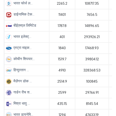
भारत फोर्ज ल...
2265.2
108717.35
डाईनामिक टेक...
11401
7656.5
बीईएमएल लिमिटेड
1787.8
14896.65
भारत इलेक्ट्...
401
293926.21
एस्ट्रा माइक...
1840
17468.93
कोचीन शिपयार...
1519.7
39804.12
हिन्दुस्तान ...
4910
328368.53
मैज़ैगन डोक ...
2514.9
100845
गार्डन रीच श...
2599
29766.91
मिश्रा धातु ...
435.15
8145.54
भारत डायनेमि...
1294
47433.19