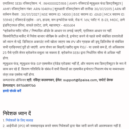
एनालिस्ट SEBI रजिस्ट्रेशन. नं.: INH000025188 | AMFI-रजिस्टर्ड म्यूचुअल फंड डिस्ट्रीब्यूटर |
AMFI रजिस्ट्रेशन नंबर: ARN-104096 | शुरुआती रजिस्ट्रेशन की तारीख: 30/07/2015 | ARN की
वर्तमान वैधता : 30/07/2027 | NSE सदस्य ID: 14300 | BSE सदस्य ID: 6363 | MCX सदस्य ID:
55945 | रजिस्टर्ड एड्रेस - IIFL हाउस, सन इन्फोटेक पार्क, रोड नं. 16V, प्लॉट नं. B-23, MIDC, ठाणे
इंडस्ट्रियल एरिया, वाघले एस्टेट, ठाणे, महाराष्ट्र - 400604
*ब्रोकरेज फ्लैट फीस / निष्पादित ऑर्डर के आधार पर लगाई जाएगी, प्रतिशत आधार पर नहीं.
सिक्योरिटीज़ मार्केट में निवेश बाजार जोखिम के अधीन है, इन्वेस्ट करने से पहले सभी संबंधित दस्तावेज़ों
को ध्यान से पढ़ें. डिजिटल अकाउंट तभी खोला जाएगा जब IPV और ग्राहक की ड्यू डिलिजेंस से संबंधित
सभी प्रक्रियाएं पूरी हो जाएंगी. अगर शेयर का बिक्री/खरीद मूल्य ₹10/- या उससे कम है, तो अधिकतम
25 पैसे प्रति शेयर ब्रोकरेज वसूला जा सकता है. ब्रोकरेज SEBI द्वारा निर्धारित सीमा से अधिक नहीं
होगा.
म्यूचुअल फंड, म्यूचुअल फंड-SIP एक्सचेंज ट्रेडेड प्रोडक्ट नहीं हैं, और सदस्य बस डिस्ट्रीब्यूटर के रूप में
काम कर रहे हैं. वितरण गतिविधि के संबंध में सभी विवादों का एक्सचेंज इन्वेस्टर निवारण मंच या मध्यस्थता
तंत्र तक एक्सेस नहीं होगा.
कम्प्लायंस ऑफिसर:
श्री. रविंद्र कलवणकर, ईमेल: support@5paisa.com, सपोर्ट डेस्क
हेल्पलाइन: 8976689766
हमसे संपर्क करें
निवेशक ध्यान दें
1.
निवेशकों के लिए सलाह
2. आईपीओ (IPO) को सब्सक्राइब करते समय निवेशकों द्वारा चेक जारी करने की आवश्यकता नहीं है.