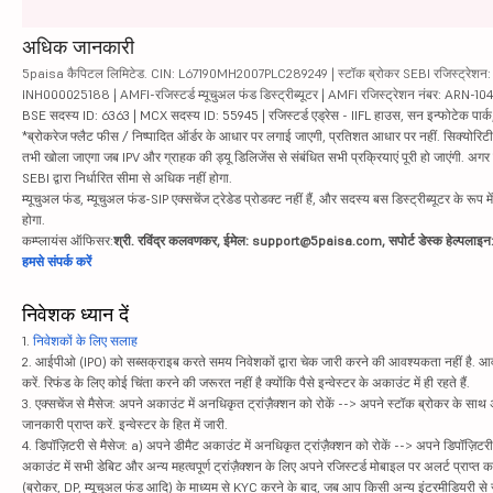
अधिक जानकारी
5paisa कैपिटल लिमिटेड. CIN: L67190MH2007PLC289249 | स्टॉक ब्रोकर SEBI रजिस्ट्रेशन: INZ
INH000025188 | AMFI-रजिस्टर्ड म्यूचुअल फंड डिस्ट्रीब्यूटर | AMFI रजिस्ट्रेशन नंबर: ARN-1
BSE सदस्य ID: 6363 | MCX सदस्य ID: 55945 | रजिस्टर्ड एड्रेस - IIFL हाउस, सन इन्फोटेक पार्क, रो
*ब्रोकरेज फ्लैट फीस / निष्पादित ऑर्डर के आधार पर लगाई जाएगी, प्रतिशत आधार पर नहीं. सिक्योरिटीज़ म
तभी खोला जाएगा जब IPV और ग्राहक की ड्यू डिलिजेंस से संबंधित सभी प्रक्रियाएं पूरी हो जाएंगी. अग
SEBI द्वारा निर्धारित सीमा से अधिक नहीं होगा.
म्यूचुअल फंड, म्यूचुअल फंड-SIP एक्सचेंज ट्रेडेड प्रोडक्ट नहीं हैं, और सदस्य बस डिस्ट्रीब्यूटर के रूप म
होगा.
कम्प्लायंस ऑफिसर:
श्री. रविंद्र कलवणकर, ईमेल: support@5paisa.com, सपोर्ट डेस्क हेल्पला
हमसे संपर्क करें
निवेशक ध्यान दें
1.
निवेशकों के लिए सलाह
2. आईपीओ (IPO) को सब्सक्राइब करते समय निवेशकों द्वारा चेक जारी करने की आवश्यकता नहीं है. आवंट
करें. रिफंड के लिए कोई चिंता करने की जरूरत नहीं है क्योंकि पैसे इन्वेस्टर के अकाउंट में ही रहते हैं.
3. एक्सचेंज से मैसेज: अपने अकाउंट में अनधिकृत ट्रांज़ैक्शन को रोकें --> अपने स्टॉक ब्रोकर के सा
जानकारी प्राप्त करें. इन्वेस्टर के हित में जारी.
4. डिपॉज़िटरी से मैसेज: a) अपने डीमैट अकाउंट में अनधिकृत ट्रांज़ैक्शन को रोकें --> अपने डिपॉज़िटरी
अकाउंट में सभी डेबिट और अन्य महत्वपूर्ण ट्रांज़ैक्शन के लिए अपने रजिस्टर्ड मोबाइल पर अलर्ट प्राप्त 
(ब्रोकर, DP, म्यूचुअल फंड आदि) के माध्यम से KYC करने के बाद, जब आप किसी अन्य इंटरमीडियरी से सं