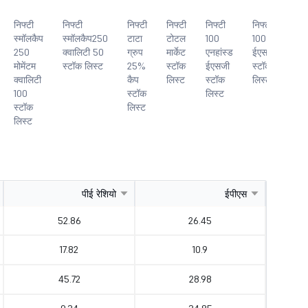
निफ्टी
निफ्टी
निफ्टी
निफ्टी
निफ्टी
निफ्टी
निफ
स्मॉलकैप
स्मॉलकैप250
टाटा
टोटल
100
100
10
250
क्वालिटी 50
ग्रुप
मार्केट
एनहांस्ड
ईएसजी
ईए
मोमेंटम
स्टॉक लिस्ट
25%
स्टॉक
ईएसजी
स्टॉक
सेक
क्वालिटी
कैप
लिस्ट
स्टॉक
लिस्ट
लीड
100
स्टॉक
लिस्ट
स्ट
स्टॉक
लिस्ट
लिस
लिस्ट
पीई रेशियो
ईपीएस
52.86
26.45
17.82
10.9
45.72
28.98