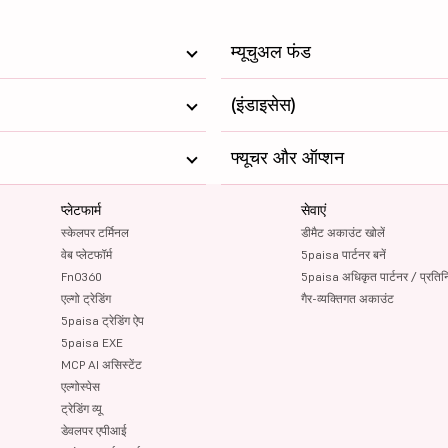
म्यूचुअल फंड
(इंडाइसेस)
फ्यूचर और ऑप्शन
प्लेटफार्म
सेवाएं
स्केलपर टर्मिनल
डीमैट अकाउंट खोलें
वेब प्लेटफॉर्म
5paisa पार्टनर बनें
FnO360
5paisa अधिकृत पार्टनर / प्रतिन
एल्गो ट्रेडिंग
गैर-व्यक्तिगत अकाउंट
5paisa ट्रेडिंग ऐप
5paisa EXE
MCP AI असिस्टेंट
एल्गोस्पेस
ट्रेडिंग व्यू
डेवलपर एपीआई