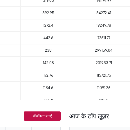
319.05
141174.97
392.95
84272.41
1272.4
19249.78
442.6
72611.77
238
299159.04
142.05
201933.71
172.76
115721.75
1134.6
11091.26
278.35
41835
153.61
21609.02
आज के टॉप लूज़र
वॉचलिस्ट बनाएं
660.3
72592.96