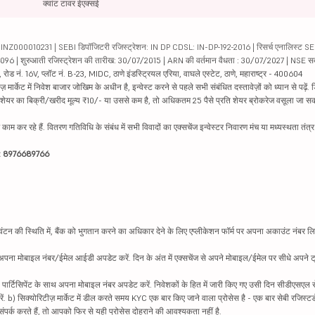
क्वांट टावर ईएक्सई
000010231 | SEBI डिपॉजिटरी रजिस्ट्रेशन: IN DP CDSL: IN-DP-192-2016 | रिसर्च एनालिस्ट SEBI 
04096 | शुरुआती रजिस्ट्रेशन की तारीख: 30/07/2015 | ARN की वर्तमान वैधता : 30/07/2027 | NSE स
ड नं. 16V, प्लॉट नं. B-23, MIDC, ठाणे इंडस्ट्रियल एरिया, वाघले एस्टेट, ठाणे, महाराष्ट्र - 400604
ार्केट में निवेश बाजार जोखिम के अधीन है, इन्वेस्ट करने से पहले सभी संबंधित दस्तावेज़ों को ध्यान से पढ़े
र शेयर का बिक्री/खरीद मूल्य ₹10/- या उससे कम है, तो अधिकतम 25 पैसे प्रति शेयर ब्रोकरेज वसूला जा सक
ें काम कर रहे हैं. वितरण गतिविधि के संबंध में सभी विवादों का एक्सचेंज इन्वेस्टर निवारण मंच या मध्यस्थता तंत
इन: 8976689766
न की स्थिति में, बैंक को भुगतान करने का अधिकार देने के लिए एप्लीकेशन फॉर्म पर अपना अकाउंट नंबर लिख
थ अपना मोबाइल नंबर/ईमेल आईडी अपडेट करें. दिन के अंत में एक्सचेंज से अपने मोबाइल/ईमेल पर सीधे अपने ट्
 पार्टिसिपेंट के साथ अपना मोबाइल नंबर अपडेट करें. निवेशकों के हित में जारी किए गए उसी दिन सीडीएसएल स
करें. b) सिक्योरिटीज़ मार्केट में डील करते समय KYC एक बार किए जाने वाला प्रोसेस है - एक बार सेबी रजिस्टर
पर्क करते हैं, तो आपको फिर से यही प्रोसेस दोहराने की आवश्यकता नहीं है.