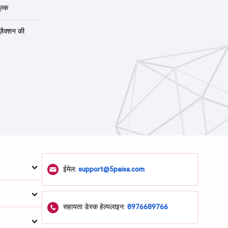
143.26
7.49
ल्क
372.09
2.58
ंज़ैक्शन की
46.4
259.5
0
0
14.21
27.09
330.12
4.15
ईमेल:
support@5paisa.com
सहायता डेस्क हेल्पलाइन:
8976689766