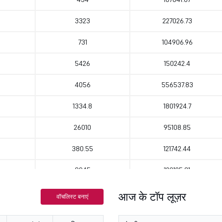
3323
227026.73
731
104906.96
5426
150242.4
4056
556537.83
1334.8
1801924.7
26010
95108.85
380.55
121742.44
8945
129125.81
321
138224.78
आज के टॉप लूज़र
वॉचलिस्ट बनाएं
393.05
83634.06