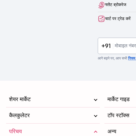
मैक्स हेल्थकेयर इन्स्टिट्यूट लिमिटेड
फ्लैट ब्रोकरेज
फोर्टिस हेल्थकेयर लिमिटेड
चार्ट पर ट्रेड करें
अल्ट्राटेक सिमेन्ट लिमिटेड
इन्टरग्लोब एविएशन लिमिटेड
+91
इन्डस टावर्स लिमिटेड
आगे बढ़ने पर, आप सभी
नियम व
अडानी ग्रीन एनर्जि लिमिटेड
शेयर मार्केट
मार्केट गाइड
कैलकुलेटर
टॉप स्टॉक्स
परिचय
अन्य