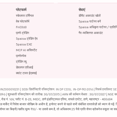
प्लेटफार्म
सेवाएं
स्केलपर टर्मिनल
डीमैट अकाउंट खोलें
वेब प्लेटफॉर्म
5paisa पार्टनर बनें
FnO360
5paisa अधिकृत पार्टनर / प्रतिन
एल्गो ट्रेडिंग
गैर-व्यक्तिगत अकाउंट
5paisa ट्रेडिंग ऐप
5paisa EXE
MCP AI असिस्टेंट
एल्गोस्पेस
ट्रेडिंग व्यू
डेवलपर एपीआई
क्वांट टावर ईएक्सई
000010231 | SEBI डिपॉजिटरी रजिस्ट्रेशन: IN DP CDSL: IN-DP-192-2016 | रिसर्च एनालिस्ट SEBI 
04096 | शुरुआती रजिस्ट्रेशन की तारीख: 30/07/2015 | ARN की वर्तमान वैधता : 30/07/2027 | NSE स
ड नं. 16V, प्लॉट नं. B-23, MIDC, ठाणे इंडस्ट्रियल एरिया, वाघले एस्टेट, ठाणे, महाराष्ट्र - 400604
ार्केट में निवेश बाजार जोखिम के अधीन है, इन्वेस्ट करने से पहले सभी संबंधित दस्तावेज़ों को ध्यान से पढ़े
र शेयर का बिक्री/खरीद मूल्य ₹10/- या उससे कम है, तो अधिकतम 25 पैसे प्रति शेयर ब्रोकरेज वसूला जा सक