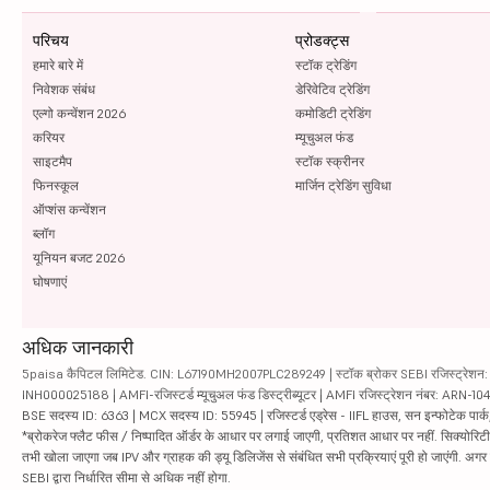
परिचय
प्रोडक्ट्स
हमारे बारे में
स्टॉक ट्रेडिंग
निवेशक संबंध
डेरिवेटिव ट्रेडिंग
एल्गो कन्वेंशन 2026
कमोडिटी ट्रेडिंग
करियर
म्यूचुअल फंड
साइटमैप
स्टॉक स्क्रीनर
फिनस्कूल
मार्जिन ट्रेडिंग सुविधा
ऑप्शंस कन्वेंशन
ब्लॉग
यूनियन बजट 2026
घोषणाएं
अधिक जानकारी
5paisa कैपिटल लिमिटेड. CIN: L67190MH2007PLC289249 | स्टॉक ब्रोकर SEBI रजिस्ट्रेशन: INZ
INH000025188 | AMFI-रजिस्टर्ड म्यूचुअल फंड डिस्ट्रीब्यूटर | AMFI रजिस्ट्रेशन नंबर: ARN-1
BSE सदस्य ID: 6363 | MCX सदस्य ID: 55945 | रजिस्टर्ड एड्रेस - IIFL हाउस, सन इन्फोटेक पार्क, रो
*ब्रोकरेज फ्लैट फीस / निष्पादित ऑर्डर के आधार पर लगाई जाएगी, प्रतिशत आधार पर नहीं. सिक्योरिटीज़ म
तभी खोला जाएगा जब IPV और ग्राहक की ड्यू डिलिजेंस से संबंधित सभी प्रक्रियाएं पूरी हो जाएंगी. अग
SEBI द्वारा निर्धारित सीमा से अधिक नहीं होगा.