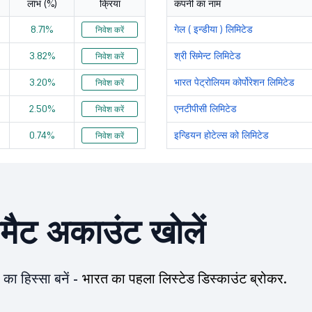
लाभ (%)
क्रिया
कंपनी का नाम
168.5
177578.5
8.71%
गेल ( इन्डीया ) लिमिटेड
निवेश करें
271.6
252743.91
3.82%
श्री सिमेन्ट लिमिटेड
निवेश करें
238.85
298970.34
3.20%
भारत पेट्रोलियम कोर्पोरेशन लिमिटेड
निवेश करें
642
159657.61
2.50%
एनटीपीसी लिमिटेड
निवेश करें
0.74%
इन्डियन होटेल्स को लिमिटेड
निवेश करें
342.5
334534.98
143.38
201086.43
173.63
113749.22
ीमैट अकाउंट खोलें
48.15
65577.44
1959.9
1222423.98
का हिस्सा बनें -
भारत का पहला लिस्टेड डिस्काउंट ब्रोकर.
1693.5
388447.5