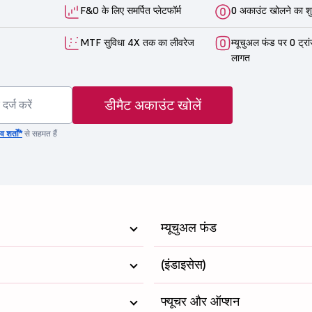
1072.4
104429.06
F&O के लिए समर्पित प्लेटफॉर्म
0 अकाउंट खोलने का शु
955.15
72475.98
MTF सुविधा 4X तक का लीवरेज
म्यूचुअल फंड पर 0 ट्रा
लागत
12105
354793.72
5333
206673.3
डीमैट अकाउंट खोलें
386
101569.27
 शर्तों*
से सहमत हैं
1372.4
225663.13
म्यूचुअल फंड
(इंडाइसेस)
फ्यूचर और ऑप्शन