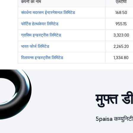
कंपनी का नाम
एलटीपी
संवर्धना मदरसन ईन्टरनेशनल लिमिटेड
संवर्धना मदरसन ईन्टरनेशनल लिमिटेड
168.50
पावर ग्रिड कोर्पोरेशन ओफ इन्डीया लिमिटेड
फोर्टिस हेल्थकेयर लिमिटेड
955.15
ओइल एन्ड नेचुरल गैस कोर्पोरेशन लिमिटेड
ग्रासिम इन्डस्ट्रीस लिमिटेड
3,323.00
डीएलएफ लिमिटेड
भारत फोर्ज लिमिटेड
2,265.20
रिलायन्स इन्डस्ट्रीस लिमिटेड
1,334.80
एनटीपीसी लिमिटेड
इन्डियन ओइल कोर्पोरेशन लिमिटेड
गेल ( इन्डीया ) लिमिटेड
मुफ्त ड
सुज्लोन एनर्जि लिमिटेड
भारती एयरटेल लिमिटेड
5paisa कम्युनिटी 
अडानी पोर्ट्स एन्ड स्पेशियल इकोनोमिक जोन लिमिटेड