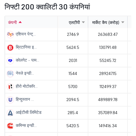
निफ्टी 200 क्वालिटी 30 कंपनियां
कंपनी
एलटीपी
मार्केट कैप (करोड़)
प
एशियन पेन्ट्...
2746.9
263683.47
ब्रिटानिया इ...
5624.5
130791.48
कोलगेट - पाम...
2031
55245.72
नेस्ले इन्डी...
1544
289247.15
हीरो मोटोकॉर...
5700
112499.37
हिन्दुस्तान ...
2094.5
489889.78
आईटीसी लिमिटेड
285.4
357089.84
कमिन्स इन्डी...
5420.5
149416.34