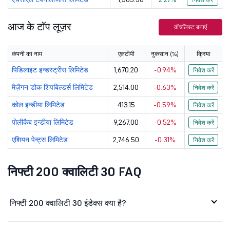
मेरिको लिमिटेड
861.4
112167.6
आज के टॉप लूज़र
वॉचलिस्ट बनाएं
मैज़ैगन डोक ...
2515.9
102055.14
कंपनी का नाम
एलटीपी
नुकसान (%)
क्रिया
ओरेकल फाईनेन...
11734
102061.21
पिडिलाइट इन्डस्ट्रीस लिमिटेड
1,670.20
-0.94%
निवेश करें
L
एलटीएम लिमिटेड
4653.5
134473.28
मैज़ैगन डोक शिपबिल्डर्स लिमिटेड
2,514.00
-0.63%
निवेश करें
कोल इन्डीया लिमिटेड
पर्सिस्टन्ट ...
413.15
-0.59%
5574
87056.7
निवेश करें
पोलीकैब इन्डीया लिमिटेड
9,267.00
-0.52%
निवेश करें
एच डी एफ सी ...
2537
109106.94
एशियन पेन्ट्स लिमिटेड
2,746.50
-0.31%
निवेश करें
सोलर इन्डस्ट...
18509
167949.54
निफ्टी 200 क्वालिटी 30 FAQ
पोलीकैब इन्ड...
9267
140009.17
बजाज ऑटो लिम...
11690
318393.22
निफ्टी 200 क्वालिटी 30 इंडेक्स क्या है?
डिक्सोन टेक्...
14205
86821.83