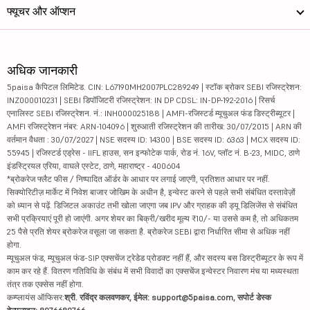
फ्यूचर और ऑप्शन
अधिक जानकारी
5paisa कैपिटल लिमिटेड. CIN: L67190MH2007PLC289249 | स्टॉक ब्रोकर SEBI रजिस्ट्रेशन:
INZ000010231 | SEBI डिपॉजिटरी रजिस्ट्रेशन: IN DP CDSL: IN-DP-192-2016 | रिसर्च
एनालिस्ट SEBI रजिस्ट्रेशन. नं.: INH000025188 | AMFI-रजिस्टर्ड म्यूचुअल फंड डिस्ट्रीब्यूटर |
AMFI रजिस्ट्रेशन नंबर: ARN-104096 | शुरुआती रजिस्ट्रेशन की तारीख: 30/07/2015 | ARN की
वर्तमान वैधता : 30/07/2027 | NSE सदस्य ID: 14300 | BSE सदस्य ID: 6363 | MCX सदस्य ID:
55945 | रजिस्टर्ड एड्रेस - IIFL हाउस, सन इन्फोटेक पार्क, रोड नं. 16V, प्लॉट नं. B-23, MIDC, ठाणे
इंडस्ट्रियल एरिया, वाघले एस्टेट, ठाणे, महाराष्ट्र - 400604
*ब्रोकरेज फ्लैट फीस / निष्पादित ऑर्डर के आधार पर लगाई जाएगी, प्रतिशत आधार पर नहीं.
सिक्योरिटीज़ मार्केट में निवेश बाजार जोखिम के अधीन है, इन्वेस्ट करने से पहले सभी संबंधित दस्तावेज़ों
को ध्यान से पढ़ें. डिजिटल अकाउंट तभी खोला जाएगा जब IPV और ग्राहक की ड्यू डिलिजेंस से संबंधित
सभी प्रक्रियाएं पूरी हो जाएंगी. अगर शेयर का बिक्री/खरीद मूल्य ₹10/- या उससे कम है, तो अधिकतम
25 पैसे प्रति शेयर ब्रोकरेज वसूला जा सकता है. ब्रोकरेज SEBI द्वारा निर्धारित सीमा से अधिक नहीं
होगा.
म्यूचुअल फंड, म्यूचुअल फंड-SIP एक्सचेंज ट्रेडेड प्रोडक्ट नहीं हैं, और सदस्य बस डिस्ट्रीब्यूटर के रूप में
काम कर रहे हैं. वितरण गतिविधि के संबंध में सभी विवादों का एक्सचेंज इन्वेस्टर निवारण मंच या मध्यस्थता
तंत्र तक एक्सेस नहीं होगा.
कम्प्लायंस ऑफिसर:
श्री. रविंद्र कलवणकर, ईमेल: support@5paisa.com, सपोर्ट डेस्क