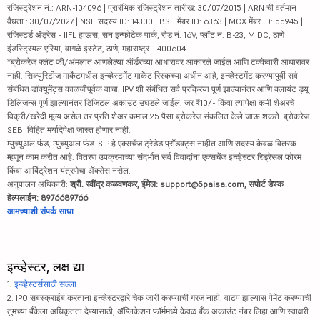
रजिस्ट्रेशन नं.: ARN-104096 | प्रारंभिक रजिस्ट्रेशन तारीख: 30/07/2015 | ARN ची वर्तमान
वैधता : 30/07/2027 | NSE सदस्य ID: 14300 | BSE मेंबर ID: 6363 | MCX मेंबर ID: 55945 |
रजिस्टर्ड ॲड्रेस - IIFL हाऊस, सन इन्फोटेक पार्क, रोड नं. 16V, प्लॉट नं. B-23, MIDC, ठाणे
इंडस्ट्रियल एरिया, वागळे इस्टेट, ठाणे, महाराष्ट्र - 400604
*ब्रोकरेज फ्लॅट फी/अंमलात आणलेल्या ऑर्डरच्या आधारावर आकारले जाईल आणि टक्केवारी आधारावर
नाही. सिक्युरिटीज मार्केटमधील इन्व्हेस्टमेंट मार्केट रिस्कच्या अधीन आहे, इन्व्हेस्टमेंट करण्यापूर्वी सर्व
संबंधित डॉक्युमेंट्स काळजीपूर्वक वाचा. IPV शी संबंधित सर्व प्रक्रिया पूर्ण झाल्यानंतर आणि क्लायंट ड्यू
डिलिजन्स पूर्ण झाल्यानंतर डिजिटल अकाउंट उघडले जाईल. जर ₹10/- किंवा त्यापेक्षा कमी शेअरचे
विक्री/खरेदी मूल्य असेल तर प्रति शेअर कमाल 25 पैसा ब्रोकरेज संकलित केले जाऊ शकते. ब्रोकरेज
SEBI विहित मर्यादेपेक्षा जास्त होणार नाही.
म्युच्युअल फंड, म्युच्युअल फंड-SIP हे एक्सचेंज ट्रेडेड प्रॉडक्ट्स नाहीत आणि सदस्य केवळ वितरक
म्हणून काम करीत आहे. वितरण उपक्रमाच्या संदर्भात सर्व विवादांना एक्सचेंज इन्व्हेस्टर रिड्रेसल फोरम
किंवा आर्बिट्रेशन यंत्रणेचा ॲक्सेस नसेल.
अनुपालन अधिकारी:
श्री. रवींद्र कळवणकर, ईमेल: support@5paisa.com, सपोर्ट डेस्क
हेल्पलाईन: 8976689766
आमच्याशी संपर्क साधा
इन्व्हेस्टर, लक्ष द्या
1.
इन्व्हेस्टर्ससाठी सल्ला
2. IPO सबस्क्राईब करताना इन्व्हेस्टरद्वारे चेक जारी करण्याची गरज नाही. वाटप झाल्यास पेमेंट करण्याची
तुमच्या बँकेला अधिकृतता देण्यासाठी, ॲप्लिकेशन फॉर्ममध्ये केवळ बँक अकाउंट नंबर लिहा आणि स्वाक्षरी