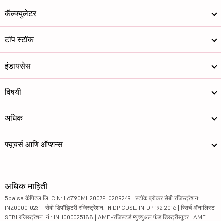
कॅल्क्युलेटर
टॉप स्टॉक
इंडायसेस
विषयी
अधिक
फ्यूचर्स आणि ऑप्शन्स
अधिक माहिती
5paisa कॅपिटल लि. CIN: L67190MH2007PLC289249 | स्टॉक ब्रोकर सेबी रजिस्ट्रेशन:
INZ000010231 | सेबी डिपॉझिटरी रजिस्ट्रेशन: IN DP CDSL: IN-DP-192-2016 | रिसर्च ॲनालिस्ट
SEBI रजिस्ट्रेशन. नं.: INH000025188 | AMFI-रजिस्टर्ड म्युच्युअल फंड डिस्ट्रीब्यूटर | AMFI