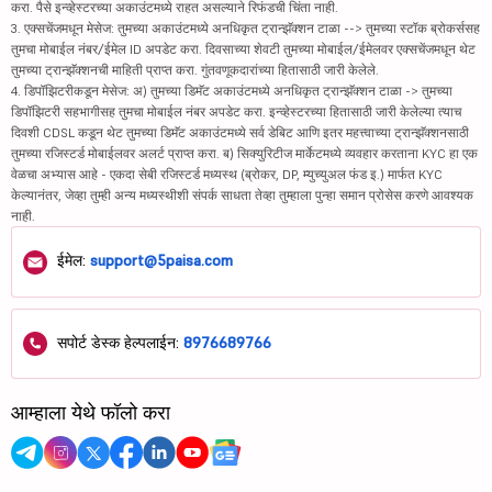
करा. पैसे इन्व्हेस्टरच्या अकाउंटमध्ये राहत असल्याने रिफंडची चिंता नाही.
3. एक्सचेंजमधून मेसेज: तुमच्या अकाउंटमध्ये अनधिकृत ट्रान्झॅक्शन टाळा --> तुमच्या स्टॉक ब्रोकर्ससह
तुमचा मोबाईल नंबर/ईमेल ID अपडेट करा. दिवसाच्या शेवटी तुमच्या मोबाईल/ईमेलवर एक्सचेंजमधून थेट
तुमच्या ट्रान्झॅक्शनची माहिती प्राप्त करा. गुंतवणूकदारांच्या हितासाठी जारी केलेले.
4. डिपॉझिटरीकडून मेसेज: अ) तुमच्या डिमॅट अकाउंटमध्ये अनधिकृत ट्रान्झॅक्शन टाळा -> तुमच्या
डिपॉझिटरी सहभागीसह तुमचा मोबाईल नंबर अपडेट करा. इन्व्हेस्टरच्या हितासाठी जारी केलेल्या त्याच
दिवशी CDSL कडून थेट तुमच्या डिमॅट अकाउंटमध्ये सर्व डेबिट आणि इतर महत्त्वाच्या ट्रान्झॅक्शनसाठी
तुमच्या रजिस्टर्ड मोबाईलवर अलर्ट प्राप्त करा. ब) सिक्युरिटीज मार्केटमध्ये व्यवहार करताना KYC हा एक
वेळचा अभ्यास आहे - एकदा सेबी रजिस्टर्ड मध्यस्थ (ब्रोकर, DP, म्युच्युअल फंड इ.) मार्फत KYC
केल्यानंतर, जेव्हा तुम्ही अन्य मध्यस्थीशी संपर्क साधता तेव्हा तुम्हाला पुन्हा समान प्रोसेस करणे आवश्यक
नाही.
ईमेल:
support@5paisa.com
सपोर्ट डेस्क हेल्पलाईन:
8976689766
आम्हाला येथे फॉलो करा