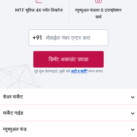
MTF सुविधा 4X पर्यंत लिव्हरेज
म्युच्युअल फंडवर 0 ट्रान्झॅक्शन
खर्च
+91
डिमॅट अकाउंट उघडा
पुढे सुरू ठेवण्याद्वारे, तुम्ही सर्व
अटी व शर्ती*
मान्य करता
शेअर मार्केट
मार्केट गाईड
म्युच्युअल फंड