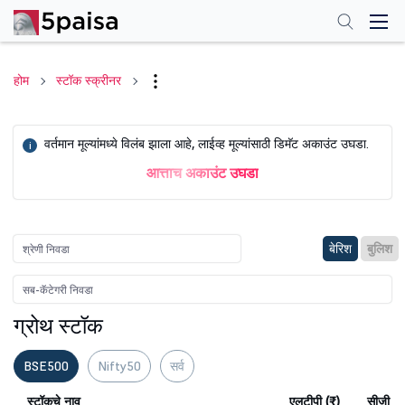
होम
स्टॉक स्क्रीनर
वर्तमान मूल्यांमध्ये विलंब झाला आहे, लाईव्ह मूल्यांसाठी डिमॅट अकाउंट उघडा.
i
आत्ताच अकाउंट उघडा
बेरिश
बुलिश
ग्रोथ स्टॉक
BSE500
Nifty50
सर्व
स्टॉकचे नाव
एलटीपी (₹)
सीजी (