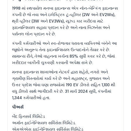
1998 માં સ્થપાયેલ મનબા ફાઇનાન્સ એક નૉન-બેન્કિંગ ફાઇનાન્સ
કંપની છે જે નવા અને ઇલેક્ટ્રિક ટૂ-વ્હીલર (2W અને EV2Ws),
થ્રી વ્હીલર (3W અને EV3Ws), યૂઝ્ડ કાર ખરીદવા માટે
ફાઇનાન્શિયલ સહાય પ્રદાન કરે છે અને નાના બિઝનેસ અને
પર્સનલ લોન પ્રદાન કરે છે.
કંપની કર્મચારીઓ અને સ્વ-રોજગાર ધરાવતા વ્યક્તિઓ બંનેને આ
જૂથોને અનુરૂપ તેના ફાઇનાન્શિયલ ઉત્પાદનોને તૈયાર કરે છે.
સામાન્ય રીતે, તેઓ વાહનના ખર્ચના 85% સુધી કવર કરે છે, જેમાં
ખરીદદાર બાકીની ચુકવણી કરવાની અપેક્ષા રાખે છે.
મનબા ફાઇનાન્સ શાખાઓના નેટવર્ક દ્વારા શહેરો, નગરો અને
ગ્રામીણ વિસ્તારોમાં કાર્ય કરે છે અને મહારાષ્ટ્ર, ગુજરાત અને
ઉત્તર પ્રદેશ જેવા ઘણા રાજ્યોમાં 190 EV ડીલરો સહિત 1,100 થી
વધુ ડીલરો સાથે ભાગીદારી કરે છે. 31 માર્ચ 2024 સુધી, કંપનીમાં
1,344 કર્મચારીઓ હતા.
પીઅર્સ
બૈદ ફિનસર્વ લિમિટેડ
અર્માન ફાઈનેન્શિયલ સર્વિસેસ લિમિટેડ.
એમએએસ ફાઈનેન્શિયલ સર્વિસેસ લિમિટેડ