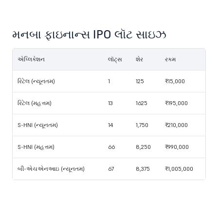
મનબા ફાઇનાન્સ IPO લૉટ સાઇઝ
એપ્લિકેશન
લૉટ્સ
શેર
રકમ
રિટેલ (ન્યૂનતમ)
1
125
₹15,000
રિટેલ (મહત્તમ)
13
1625
₹195,000
S-HNI (ન્યૂનતમ)
14
1,750
₹210,000
S-HNI (મહત્તમ)
66
8,250
₹990,000
બી-એચએનઆઇ (ન્યૂનતમ)
67
8,375
₹1,005,000