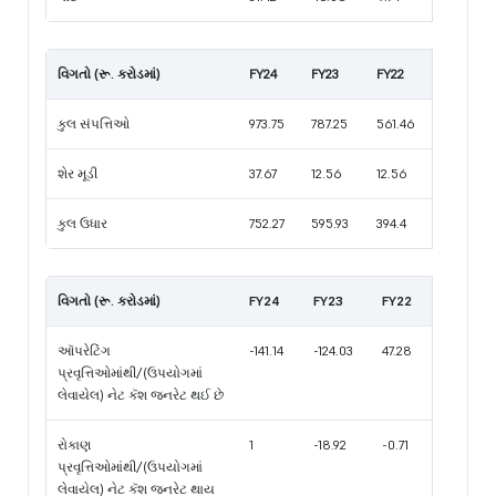
વિગતો (રૂ. કરોડમાં)
FY24
FY23
FY22
કુલ સંપત્તિઓ
973.75
787.25
561.46
શેર મૂડી
37.67
12.56
12.56
કુલ ઉધાર
752.27
595.93
394.4
વિગતો (રૂ. કરોડમાં)
FY24
FY23
FY22
ઑપરેટિંગ
-141.14
-124.03
47.28
પ્રવૃત્તિઓમાંથી/(ઉપયોગમાં
લેવાયેલ) નેટ કૅશ જનરેટ થઈ છે
રોકાણ
1
-18.92
-0.71
પ્રવૃત્તિઓમાંથી/(ઉપયોગમાં
લેવાયેલ) નેટ કૅશ જનરેટ થાય