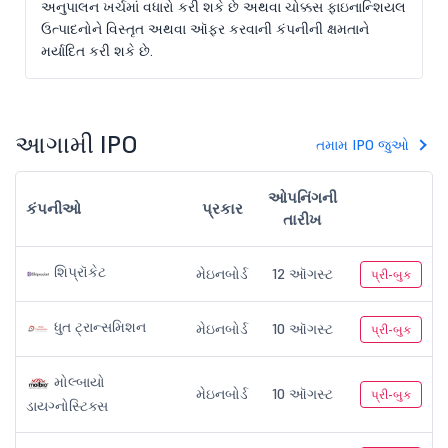
અનુપાલન ખર્ચમાં વધારો કરી શકે છે અથવા ચોક્કસ ફાઇનાન્શિયલ
ઉત્પાદનોને વિસ્તૃત અથવા ઑફર કરવાની કંપનીની ક્ષમતાને
મર્યાદિત કરી શકે છે.
આગામી IPO
તમામ IPO જુઓ
ઓપનિંગની
કંપનીઓ
પ્રકાર
તારીખ
શિપ્રૉકેટ
મેઇનબોર્ડ
12 ઑગસ્ટ
પ્રી-બુક
ધુત ટ્રાન્સમિશન
મેઇનબોર્ડ
10 ઑગસ્ટ
પ્રી-બુક
મોલ્બાયો
મેઇનબોર્ડ
10 ઑગસ્ટ
પ્રી-બુક
ડાયગ્નોસ્ટિક્સ