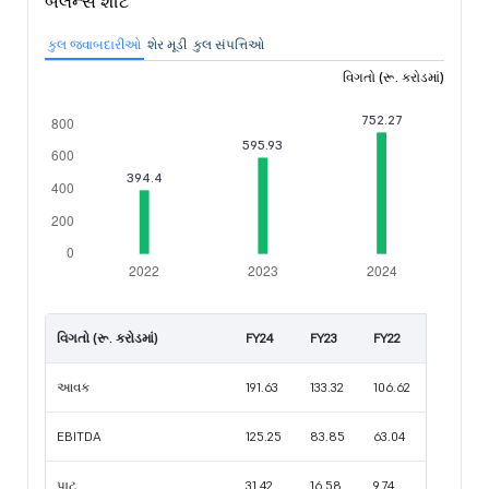
બૅલેન્સ શીટ
કુલ જવાબદારીઓ
શેર મૂડી
કુલ સંપત્તિઓ
વિગતો (રૂ. કરોડમાં)
વિગતો (રૂ. કરોડમાં)
FY24
FY23
FY22
આવક
191.63
133.32
106.62
EBITDA
125.25
83.85
63.04
પાટ
31.42
16.58
9.74