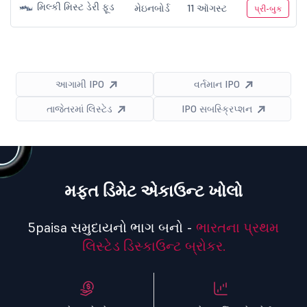
મિલ્કી મિસ્ટ ડેરી ફૂડ
મેઇનબોર્ડ
11 ઑગસ્ટ
પ્રી-બુક
આગામી IPO
વર્તમાન IPO
તાજેતરમાં લિસ્ટેડ
IPO સબસ્ક્રિપ્શન
મફત ડિમેટ એકાઉન્ટ ખોલો
5paisa સમુદાયનો ભાગ બનો -
ભારતના પ્રથમ
લિસ્ટેડ ડિસ્કાઉન્ટ બ્રોકર.