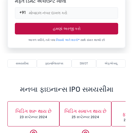
મફત ડિમેટ એકાઉન્ટ ખોલો
+91
હમણાં અરજી કરો
આગળ વધીને, તમે બધા
નિયમો અને શરતો*
સાથે સંમત થાઓ છો
સમયસીમા
ફાઇનાન્શિયલ્સ
SWOT
એફએક્યૂ
મનબા ફાઇનાન્સ IPO સમયસીમા
એલ
બિડિંગ શરૂ થાય છે
બિડિંગ સમાપ્ત થાય છે
ફાઇ
23 સપ્ટેમ્બર 2024
25 સપ્ટેમ્બર 2024
26 સપ