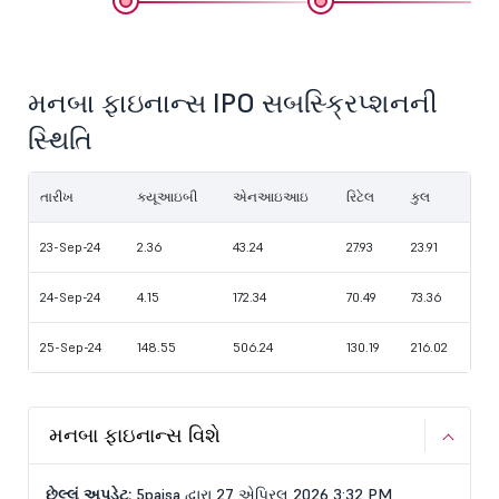
મનબા ફાઇનાન્સ IPO સબસ્ક્રિપ્શનની
સ્થિતિ
તારીખ
ક્યૂઆઇબી
એનઆઇઆઇ
રિટેલ
કુલ
23-Sep-24
2.36
43.24
27.93
23.91
24-Sep-24
4.15
172.34
70.49
73.36
25-Sep-24
148.55
506.24
130.19
216.02
મનબા ફાઇનાન્સ વિશે
છેલ્લું અપડેટ:
5paisa દ્વારા 27 એપ્રિલ 2026 3:32 PM