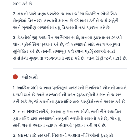
મદદ કરે છે.
2. કંપની પાસે વણવપરાયેલ અથવા ઓછા વિકસિત ભૌગોલિક
ક્ષેત્રોમાં વિસ્તરણ કરવાની ક્ષમતા છે જે ખાસ કરીને અર્ધ શહેરી
અને ગ્રામીણ બજારોમાં વધુ વિકાસની તકો પ્રદાન કરે છે.
3. ટેક્નોલોજી આધારિત અભિગમ સાથે, મનબા ફાઇનાન્સ ઝડપી
લોન પ્રોસેસિંગ પ્રદાન કરે છે, જે કરજદારો માટે સરળ અનુભવ
સુનિશ્ચિત કરે છે. તેમની મજબૂત કલેક્શન પ્રક્રિયાઓ સારી
સંપત્તિની ગુણવત્તા જાળવવામાં મદદ કરે છે, લોન ડિફૉલ્ટને ઘટાડે છે.
જોખમો
1. આર્થિક મંદી અથવા પ્રતિકૂળ બજારની સ્થિતિઓ લોનની માંગને
ઘટાડી શકે છે અને કરજદારોની પરત ચુકવણીની ક્ષમતાને અસર
કરી શકે છે, જે કંપનીના ફાઇનાન્શિયલ પરફોર્મન્સને અસર કરે છે.
2. નાના NBFC તરીકે, મનબા ફાઇનાન્સ મોટી, સારી રીતે સ્થાપિત
ફાઇનાન્શિયલ સંસ્થાઓ તરફથી સ્પર્ધાનો સામનો કરે છે, જે વધુ
સારી શરતો અથવા વ્યાપક સેવાઓ પ્રદાન કરી શકે છે.
3. NBFC માટે સરકારી નિયમનો અથવા નીતિઓમાં ફેરફારો