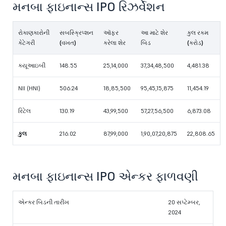
મનબા ફાઇનાન્સ IPO રિઝર્વેશન
રોકાણકારોની
સબસ્ક્રિપ્શન
ઑફર
આ માટે શેર
કુલ રકમ
કેટેગરી
(વખત)
કરેલા શેર
બિડ
(કરોડ)
ક્યૂઆઇબી
148.55
25,14,000
37,34,48,500
4,481.38
NII (HNI)
506.24
18,85,500
95,45,15,875
11,454.19
રિટેલ
130.19
43,99,500
57,27,56,500
6,873.08
કુલ
216.02
87,99,000
1,90,07,20,875
22,808.65
મનબા ફાઇનાન્સ IPO એન્કર ફાળવણી
એન્કર બિડની તારીખ
20 સપ્ટેમ્બર,
2024