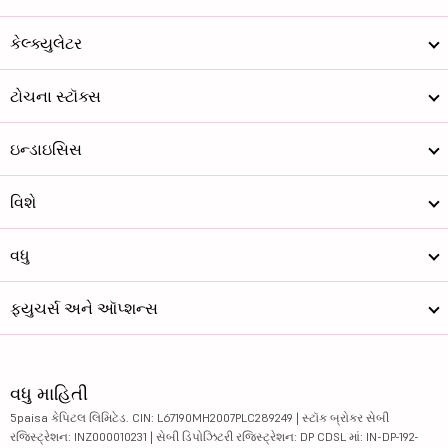
કેલ્ક્યુલેટર
ટોચના સ્ટૉક્સ
ઇન્ડાઇસિસ
વિશે
વધુ
ફ્યુચર્સ અને ઑપ્શન્સ
વધુ માહિતી
5paisa કેપિટલ લિમિટેડ. CIN: L67190MH2007PLC289249 | સ્ટૉક બ્રોકર સેબી
રજિસ્ટ્રેશન: INZ000010231 | સેબી ડિપોઝિટરી રજિસ્ટ્રેશન: DP CDSL માં: IN-DP-192-