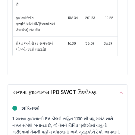
છે
ફાઇનાન્સિંગ
156.34
201.53
-10.28
પ્રવૃત્તિઓમાંથી/(ઉપયોગમાં
લેવાયેલ) નેટ કૅશ
રોકડ અને રોકડ સમકક્ષમાં
16.30
58.59
36.29
ચોખ્ખો વધારો (ઘટાડો)
મનબા ફાઇનાન્સ IPO SWOT વિશ્લેષણ
શક્તિઓ
1. મનબા ફાઇનાન્સે EV ડીલરો સહિત 1,100 થી વધુ મર્ચંટ સાથે
નક્કર સંબંધો બનાવ્યા છે, જે તેમને વિવિધ પ્રદેશોમાં વાહનો
ખરીદવામાં તેમની પહોંચ વધારવામાં અને ગ્રાહકોને ટેકો આપવામાં