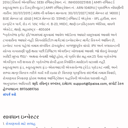
2016 | રિસર્ચ એનાલિસ્ટ SEBI રજિસ્ટ્રેશન. નં.: INH000025188 | AMFI-રજિસ્ટર્ડ
મ્યુચ્યુઅલ ફંડ ડિસ્ટ્રીબ્યુટર | AMFI રજિસ્ટ્રેશન નં.: ARN-104096 | પ્રારંભિક નોંધણીની
તારીખ: 30/07/2015 | ARN ની વર્તમાન માન્યતા: 30/07/2027 | NSE મેમ્બર id: 14300 |
BSE મેમ્બર id: 6363 | MCX મેમ્બર ID: 55945 | રજિસ્ટર્ડ ઍડ્રેસ - IIFL હાઉસ, સન
ઇન્ફોટેક પાર્ક, રોડ નં. 16V, પ્લોટ નં. B-23, MIDC, થાણે ઇન્ડસ્ટ્રિયલ એરિયા, વાઘલે
એસ્ટેટ, થાણે, મહારાષ્ટ્ર - 400604
*બ્રોકરેજ ફ્લેટ ફી/અમલમાં મુકવામાં આવેલ ઑર્ડરના આધારે વસૂલવામાં આવશે અને
ટકાવારીના આધારે નહીં. સિક્યોરિટીઝ માર્કેટમાં ઇન્વેસ્ટમેન્ટ માર્કેટ રિસ્કને આધિન છે,
ઇન્વેસ્ટ કરતા પહેલાં તમામ સંબંધિત ડૉક્યૂમેન્ટ કાળજીપૂર્વક વાંચો. IPV અને ક્લાયન્ટની
યોગ્ય ચકાસણી પૂર્ણ થયા પછી ડિજિટલ એકાઉન્ટ ખોલવામાં આવશે. જો શેરનું વેચાણ/
ખરીદી મૂલ્ય ₹10/- અથવા તેનાથી ઓછું હોય, તો પ્રતિ શેર મહત્તમ 25 પૈસા બ્રોકરેજ
એકત્રિત કરી શકાય છે. બ્રોકરેજ સેબી દ્વારા નિર્ધારિત મર્યાદાને વટાવશે નહીં.
મ્યુચ્યુઅલ ફંડ, મ્યુચ્યુઅલ ફંડ-એસઆઇપી એક્સચેન્જ ટ્રેડેડ પ્રૉડક્ટ નથી, અને
સભ્ય માત્ર વિતરક તરીકે કાર્ય કરી રહ્યા છે. વિતરણ પ્રવૃત્તિના સંદર્ભમાં તમામ વિવાદો,
રોકાણકાર નિવારણ ફોરમ અથવા આર્બિટ્રેશન પદ્ધતિની ઍક્સેસ ધરાવશે નહીં.
અનુપાલન અધિકારી:
શ્રી. રવિન્દ્ર કલ્વંકર, ઇમેઇલ: support@5paisa.com, સપોર્ટ ડેસ્ક
હેલ્પલાઇન: 8976689766
સંપર્ક કરો
સાવધાન ઇન્વેસ્ટર
1.
રોકાણકારો માટે સલાહ