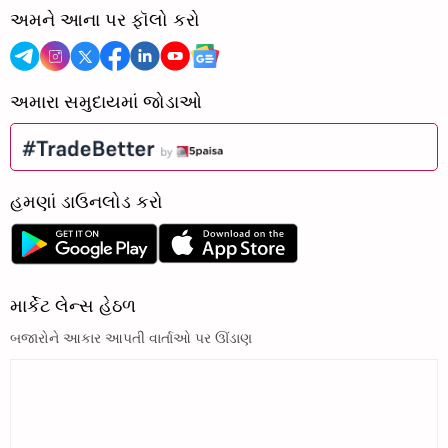
અમને આના પર ફૉલો કરો
અમારા સમુદાયમાં જોડાઓ
હમણાં ડાઉનલોડ કરો
માર્કેટ લેન્સ હેઠળ
બજારોને આકાર આપતી વાર્તાઓ પર ઊંડાણ