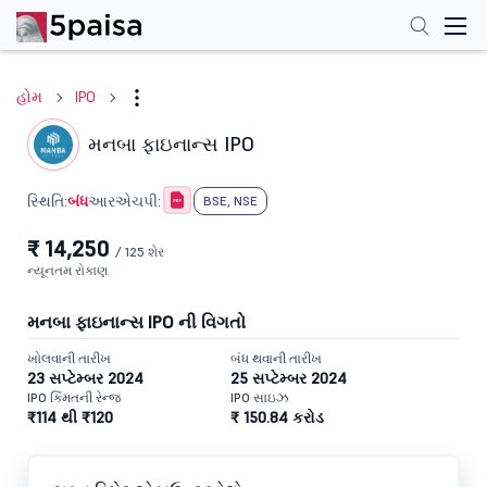
હોમ
IPO
મનબા ફાઇનાન્સ IPO
બંધ
સ્થિતિ:
આરએચપી:
BSE, NSE
₹ 14,250
/ 125 શેર
ન્યૂનતમ રોકાણ
મનબા ફાઇનાન્સ IPO ની વિગતો
ખોલવાની તારીખ
બંધ થવાની તારીખ
23 સપ્ટેમ્બર 2024
25 સપ્ટેમ્બર 2024
IPO કિંમતની રેન્જ
IPO સાઇઝ
₹114 થી ₹120
₹ 150.84 કરોડ