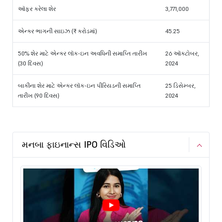
ઑફર કરેલા શેર
3,771,000
એન્કર ભાગની સાઇઝ (₹ કરોડમાં)
45.25
50% શેર માટે એન્કર લૉક-ઇન અવધિની સમાપ્તિ તારીખ
26 ઑક્ટોબર,
(30 દિવસ)
2024
બાકીના શેર માટે એન્કર લૉક-ઇન પીરિયડની સમાપ્તિ
25 ડિસેમ્બર,
તારીખ (90 દિવસ)
2024
મનબા ફાઇનાન્સ IPO વિડિઓ