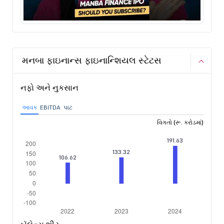
મનબા ફાઇનાન્સ ફાઇનાન્શિયલ સ્ટેટસ
નફો અને નુકસાન
આવક
EBITDA
પાટ
વિગતો (રૂ. કરોડમાં)