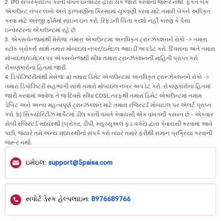
2. IPO સબસ્ક્રાઇબ કરતી વખતે ઇન્વેસ્ટર દ્વારા ચેક જારી કરવાની જરૂર નથી. ફક્ત બેંક
એકાઉન્ટ નંબર લખો અને ફાળવણીના કિસ્સામાં ચુકવણી કરવા માટે તમારી બેંકને અધિકૃત
કરવા માટે અરજી ફોર્મમાં સાઇન ઇન કરો. રિફંડની ચિંતા કરશો નહીં કારણ કે પૈસા
ઇન્વેસ્ટરના એકાઉન્ટમાં રહે છે.
3. એક્સચેન્જમાંથી મેસેજ: તમારા એકાઉન્ટમાં અનધિકૃત ટ્રાન્ઝૅક્શનને રોકો -> તમારા
સ્ટૉક બ્રોકર્સ સાથે તમારા મોબાઇલ નંબર/ઇમેઇલ આઇડી અપડેટ કરો. દિવસના અંતે તમારા
મોબાઇલ/ઇમેઇલ પર એક્સચેન્જથી સીધા તમારા ટ્રાન્ઝૅક્શનની માહિતી પ્રાપ્ત કરો.
રોકાણકારોના હિતમાં જારી.
4. ડિપોઝિટરીમાંથી મેસેજ: a) તમારા ડિમેટ એકાઉન્ટમાં અનધિકૃત ટ્રાન્ઝૅક્શનને રોકો ->
તમારા ડિપોઝિટરી સહભાગી સાથે તમારો મોબાઇલ નંબર અપડેટ કરો. રોકાણકારોના હિતમાં
જારી કરવામાં આવેલા તે જ દિવસે સીધા CDSL તરફથી તમારા ડિમેટ એકાઉન્ટમાં તમામ
ડેબિટ અને અન્ય મહત્વપૂર્ણ ટ્રાન્ઝૅક્શન માટે તમારા રજિસ્ટર્ડ મોબાઇલ પર ઍલર્ટ પ્રાપ્ત
કરો. b) સિક્યોરિટીઝ માર્કેટમાં ડીલ કરતી વખતે કેવાયસી એક વખતની કસરત છે - એકવાર
સેબી રજિસ્ટર્ડ મધ્યસ્થી (બ્રોકર, ડીપી, મ્યુચ્યુઅલ ફંડ વગેરે) દ્વારા કેવાયસી કરવામાં આવે
પછી, જ્યારે તમે અન્ય મધ્યસ્થીનો સંપર્ક કરો ત્યારે તમારે ફરીથી સમાન પ્રક્રિયા કરવાની
જરૂર નથી.
ઇમેઇલ:
support@5paisa.com
સપોર્ટ ડેસ્ક હેલ્પલાઇન:
8976689766