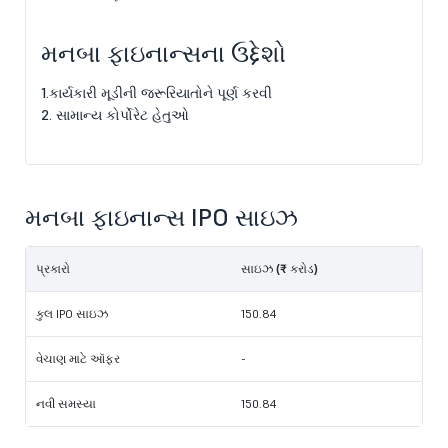
મનબા ફાઇનાન્સના ઉદ્દેશો
1.કાર્યકારી મૂડીની જરૂરિયાતોને પૂર્ણ કરવી
2. સામાન્ય કોર્પોરેટ હેતુઓ
મનબા ફાઇનાન્સ IPO સાઇઝ
પ્રકારો
સાઇઝ (₹ કરોડ)
કુલ IPO સાઇઝ
150.84
વેચાણ માટે ઑફર
-
નવી સમસ્યા
150.84