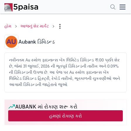
હોમ
આજનું શેર માર્કેટ
Aubank ડિવિડન્ડ
નવીનતમ Au સ્મોલ ફાઇનાન્સ બેંક લિમિટેડ ડિવિડન્ડ ₹1.00 પ્રતિ શેર
છે, જેમાં 31 જુલાઈ, 2026 ની ભૂતપૂર્વ ડિવિડન્ડની તારીખ અને 0.09%
ની ડિવિડન્ડની ઉપજ છે. આ પેજ પર Au સ્મોલ ફાઇનાન્સ બેંક
લિમિટેડ ડિવિડન્ડ હિસ્ટ્રી, રેકોર્ડ તારીખો, ભૂતકાળની ચુકવણીઓ અને
આગામી ડિવિડન્ડની જાહેરાતો જુઓ.
AUBANK માં રોકાણ શરૂ કરો
હમણાં રોકાણ કરો