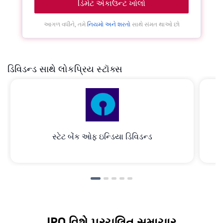
ડિમેટ એકાઉન્ટ ખોલો
આગળ વધીને, તમે
નિયમો અને શરતો
સાથે સંમત થાઓ છો
ડિવિડન્ડ સાથે લોકપ્રિય સ્ટૉક્સ
સ્ટેટ બેંક ઓફ ઇન્ડિયા ડિવિડન્ડ
IPO વિશે પ્રચલિત સમાચાર