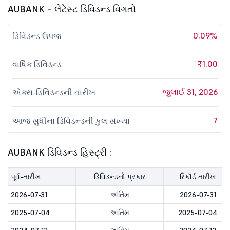
AUBANK - લેટેસ્ટ ડિવિડન્ડ વિગતો
0.09%
ડિવિડન્ડ ઉપજ
₹1.00
વાર્ષિક ડિવિડન્ડ
જુલાઈ 31, 2026
એક્સ-ડિવિડન્ડની તારીખ
7
આજ સુધીના ડિવિડન્ડની કુલ સંખ્યા
AUBANK ડિવિડન્ડ હિસ્ટ્રી :
પૂર્વ-તારીખ
ડિવિડન્ડનો પ્રકાર
રિકૉર્ડ તારીખ
2026-07-31
અંતિમ
2026-07-31
2025-07-04
અંતિમ
2025-07-04