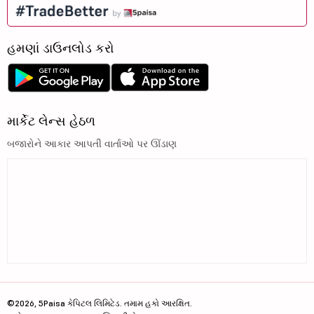
હમણાં ડાઉનલોડ કરો
માર્કેટ લેન્સ હેઠળ
બજારોને આકાર આપતી વાર્તાઓ પર ઊંડાણ
©2026, 5Paisa કેપિટલ લિમિટેડ. તમામ હકો આરક્ષિત.