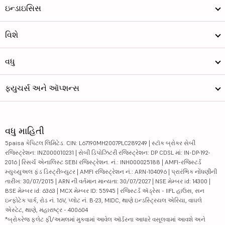
ઇન્ડાઇસિસ
વિશે
વધુ
ફ્યુચર્સ અને ઑપ્શન્સ
વધુ માહિતી
5paisa કેપિટલ લિમિટેડ. CIN: L67190MH2007PLC289249 | સ્ટૉક બ્રોકર સેબી
રજિસ્ટ્રેશન: INZ000010231 | સેબી ડિપોઝિટરી રજિસ્ટ્રેશન: DP CDSL માં: IN-DP-192-
2016 | રિસર્ચ એનાલિસ્ટ SEBI રજિસ્ટ્રેશન. નં.: INH000025188 | AMFI-રજિસ્ટર્ડ
મ્યુચ્યુઅલ ફંડ ડિસ્ટ્રીબ્યુટર | AMFI રજિસ્ટ્રેશન નં.: ARN-104096 | પ્રારંભિક નોંધણીની
તારીખ: 30/07/2015 | ARN ની વર્તમાન માન્યતા: 30/07/2027 | NSE મેમ્બર id: 14300 |
BSE મેમ્બર id: 6363 | MCX મેમ્બર ID: 55945 | રજિસ્ટર્ડ ઍડ્રેસ - IIFL હાઉસ, સન
ઇન્ફોટેક પાર્ક, રોડ નં. 16V, પ્લોટ નં. B-23, MIDC, થાણે ઇન્ડસ્ટ્રિયલ એરિયા, વાઘલે
એસ્ટેટ, થાણે, મહારાષ્ટ્ર - 400604
*બ્રોકરેજ ફ્લેટ ફી/અમલમાં મુકવામાં આવેલ ઑર્ડરના આધારે વસૂલવામાં આવશે અને