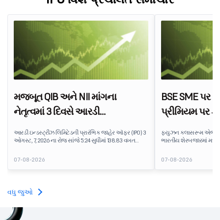
મજબૂત QIB અને NII માંગના
BSE SME પર IP
નેતૃત્વમાં 3 દિવસે આરડી
પ્રીમિયમ પર ફ
ઇન્ડસ્ટ્રીઝનો IPO 138.83 વખત
એજ્યુટેક શેરનું
આરડી ઇન્ડસ્ટ્રીઝ લિમિટેડની પ્રારંભિક જાહેર ઑફર (IPO) 3
ફ્યુઝન ક્લાસરૂમ એજ્યુટે
સબ્સ્ક્રાઇબ થયો
ઓગસ્ટ, 7, 2026 ના રોજ સાંજે 5:24 સુધીમાં 138.83 વખત
ભારતીય શેરબજારમાં મધ્
સબસ્ક્રાઇબ કરવામાં આવી હતી. પબ્લિક ઇશ્યૂને
પ્લેટફોર્મ પર શેર દીઠ ₹170
સબસ્ક્રિપ્શન માટે ઉપલબ્ધ 5,62,46,366 શેર સામે
ઇશ્યૂ કિંમત કરતાં લગભગ 7
07-08-2026
07-08-2026
7,80,88,05,383 શેર માટે બિડ પ્રાપ્ત થઈ છે.
આઇપીઓ રોકાણકારોને સામાન
ટેક્નોલોજી કંપની પ્રત્યે
ભાવનાને પ્રતિબિંબિત કરે છ
વધુ જુઓ