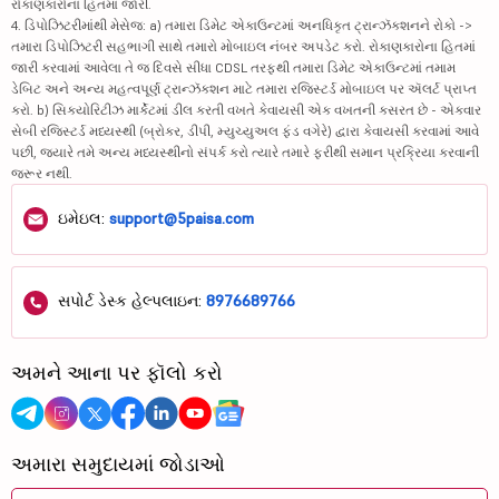
રોકાણકારોના હિતમાં જારી.
4. ડિપોઝિટરીમાંથી મેસેજ: a) તમારા ડિમેટ એકાઉન્ટમાં અનધિકૃત ટ્રાન્ઝૅક્શનને રોકો ->
તમારા ડિપોઝિટરી સહભાગી સાથે તમારો મોબાઇલ નંબર અપડેટ કરો. રોકાણકારોના હિતમાં
જારી કરવામાં આવેલા તે જ દિવસે સીધા CDSL તરફથી તમારા ડિમેટ એકાઉન્ટમાં તમામ
ડેબિટ અને અન્ય મહત્વપૂર્ણ ટ્રાન્ઝૅક્શન માટે તમારા રજિસ્ટર્ડ મોબાઇલ પર ઍલર્ટ પ્રાપ્ત
કરો. b) સિક્યોરિટીઝ માર્કેટમાં ડીલ કરતી વખતે કેવાયસી એક વખતની કસરત છે - એકવાર
સેબી રજિસ્ટર્ડ મધ્યસ્થી (બ્રોકર, ડીપી, મ્યુચ્યુઅલ ફંડ વગેરે) દ્વારા કેવાયસી કરવામાં આવે
પછી, જ્યારે તમે અન્ય મધ્યસ્થીનો સંપર્ક કરો ત્યારે તમારે ફરીથી સમાન પ્રક્રિયા કરવાની
જરૂર નથી.
ઇમેઇલ:
support@5paisa.com
સપોર્ટ ડેસ્ક હેલ્પલાઇન:
8976689766
અમને આના પર ફૉલો કરો
અમારા સમુદાયમાં જોડાઓ