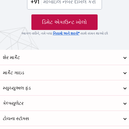
+91
ડિમેટ એકાઉન્ટ ખોલો
આગળ વધીને, તમે બધા
નિયમો અને શરતો*
સાથે સંમત થાઓ છો
શેર માર્કેટ
માર્કેટ ગાઇડ
મ્યુચ્યુઅલ ફંડ
કેલ્ક્યુલેટર
ટોચના સ્ટૉક્સ