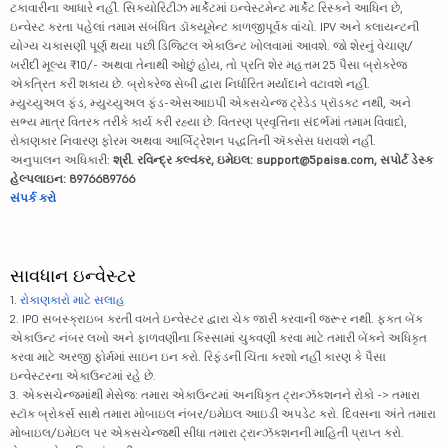
ટકાવારીના આધારે નહીં. સિક્યોરિટીઝ માર્કેટમાં ઇન્વેસ્ટમેન્ટ માર્કેટ રિસ્કને આધિન છે,
ઇન્વેસ્ટ કરતા પહેલાં તમામ સંબંધિત ડૉક્યૂમેન્ટ કાળજીપૂર્વક વાંચો. IPV અને ક્લાયન્ટની
યોગ્ય ચકાસણી પૂર્ણ થયા પછી ડિજિટલ એકાઉન્ટ ખોલવામાં આવશે. જો શેરનું વેચાણ/
ખરીદી મૂલ્ય ₹10/- અથવા તેનાથી ઓછું હોય, તો પ્રતિ શેર મહત્તમ 25 પૈસા બ્રોકરેજ
એકત્રિત કરી શકાય છે. બ્રોકરેજ સેબી દ્વારા નિર્ધારિત મર્યાદાને વટાવશે નહીં.
મ્યુચ્યુઅલ ફંડ, મ્યુચ્યુઅલ ફંડ-એસઆઇપી એક્સચેન્જ ટ્રેડેડ પ્રૉડક્ટ નથી, અને
સભ્ય માત્ર વિતરક તરીકે કાર્ય કરી રહ્યા છે. વિતરણ પ્રવૃત્તિના સંદર્ભમાં તમામ વિવાદો,
રોકાણકાર નિવારણ ફોરમ અથવા આર્બિટ્રેશન પદ્ધતિની ઍક્સેસ ધરાવશે નહીં.
અનુપાલન અધિકારી:
શ્રી. રવિન્દ્ર કલ્વંકર, ઇમેઇલ: support@5paisa.com, સપોર્ટ ડેસ્ક
હેલ્પલાઇન: 8976689766
સંપર્ક કરો
સાવધાન ઇન્વેસ્ટર
1.
રોકાણકારો માટે સલાહ
2. IPO સબસ્ક્રાઇબ કરતી વખતે ઇન્વેસ્ટર દ્વારા ચેક જારી કરવાની જરૂર નથી. ફક્ત બેંક
એકાઉન્ટ નંબર લખો અને ફાળવણીના કિસ્સામાં ચુકવણી કરવા માટે તમારી બેંકને અધિકૃત
કરવા માટે અરજી ફોર્મમાં સાઇન ઇન કરો. રિફંડની ચિંતા કરશો નહીં કારણ કે પૈસા
ઇન્વેસ્ટરના એકાઉન્ટમાં રહે છે.
3. એક્સચેન્જમાંથી મેસેજ: તમારા એકાઉન્ટમાં અનધિકૃત ટ્રાન્ઝૅક્શનને રોકો -> તમારા
સ્ટૉક બ્રોકર્સ સાથે તમારા મોબાઇલ નંબર/ઇમેઇલ આઇડી અપડેટ કરો. દિવસના અંતે તમારા
મોબાઇલ/ઇમેઇલ પર એક્સચેન્જથી સીધા તમારા ટ્રાન્ઝૅક્શનની માહિતી પ્રાપ્ત કરો.