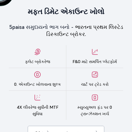
મફત ડિમેટ એકાઉન્ટ ખોલો
5paisa સમુદાયનો ભાગ બનો -
ભારતના પ્રથમ લિસ્ટેડ
ડિસ્કાઉન્ટ બ્રોકર.
ફ્લેટ બ્રોકરેજ
F&O માટે સમર્પિત પ્લેટફોર્મ
0. એકાઉન્ટ ખોલવાના શુલ્ક
ચાર્ટ પર ટ્રેડ કરો
4X લીવરેજ સુધીની MTF
મ્યુચ્યુઅલ ફંડ પર 0
સુવિધા
ટ્રાન્ઝૅક્શન ખર્ચ