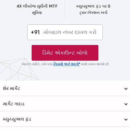
4X લીવરેજ સુધીની MTF
મ્યુચ્યુઅલ ફંડ પર 0
સુવિધા
ટ્રાન્ઝૅક્શન ખર્ચ
+91
ડિમેટ એકાઉન્ટ ખોલો
આગળ વધીને, તમે બધા
નિયમો અને શરતો*
સાથે સંમત થાઓ છો
શેર માર્કેટ
માર્કેટ ગાઇડ
મ્યુચ્યુઅલ ફંડ