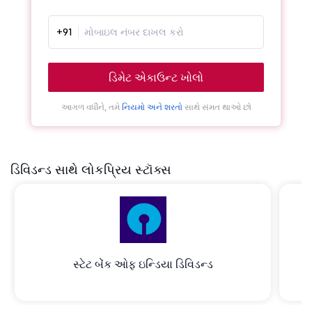
+91
ડિમેટ એકાઉન્ટ ખોલો
આગળ વધીને, તમે
નિયમો અને શરતો
સાથે સંમત થાઓ છો
ડિવિડન્ડ સાથે લોકપ્રિય સ્ટૉક્સ
સ્ટેટ બેંક ઓફ ઇન્ડિયા ડિવિડન્ડ