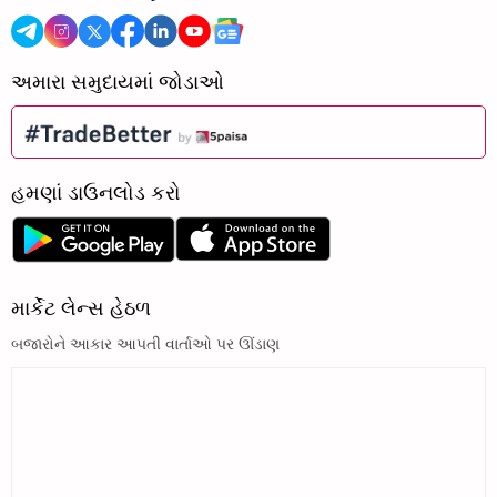
અમારા સમુદાયમાં જોડાઓ
હમણાં ડાઉનલોડ કરો
માર્કેટ લેન્સ હેઠળ
બજારોને આકાર આપતી વાર્તાઓ પર ઊંડાણ