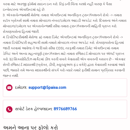
કરવા માટે અરજી ફોર્મમાં સાઇન ઇન કરો. રિફંડની ચિંતા કરશો નહીં કારણ કે પૈસા
ઇન્વેસ્ટરના એકાઉન્ટમાં રહે છે.
3. એક્સચેન્જમાંથી મેસેજ: તમારા એકાઉન્ટમાં અનધિકૃત ટ્રાન્ઝૅક્શનને રોકો -> તમારા
સ્ટૉક બ્રોકર્સ સાથે તમારા મોબાઇલ નંબર/ઇમેઇલ આઇડી અપડેટ કરો. દિવસના અંતે તમારા
મોબાઇલ/ઇમેઇલ પર એક્સચેન્જથી સીધા તમારા ટ્રાન્ઝૅક્શનની માહિતી પ્રાપ્ત કરો.
રોકાણકારોના હિતમાં જારી.
4. ડિપોઝિટરીમાંથી મેસેજ: a) તમારા ડિમેટ એકાઉન્ટમાં અનધિકૃત ટ્રાન્ઝૅક્શનને રોકો ->
તમારા ડિપોઝિટરી સહભાગી સાથે તમારો મોબાઇલ નંબર અપડેટ કરો. રોકાણકારોના હિતમાં
જારી કરવામાં આવેલા તે જ દિવસે સીધા CDSL તરફથી તમારા ડિમેટ એકાઉન્ટમાં તમામ
ડેબિટ અને અન્ય મહત્વપૂર્ણ ટ્રાન્ઝૅક્શન માટે તમારા રજિસ્ટર્ડ મોબાઇલ પર ઍલર્ટ પ્રાપ્ત
કરો. b) સિક્યોરિટીઝ માર્કેટમાં ડીલ કરતી વખતે કેવાયસી એક વખતની કસરત છે - એકવાર
સેબી રજિસ્ટર્ડ મધ્યસ્થી (બ્રોકર, ડીપી, મ્યુચ્યુઅલ ફંડ વગેરે) દ્વારા કેવાયસી કરવામાં આવે
પછી, જ્યારે તમે અન્ય મધ્યસ્થીનો સંપર્ક કરો ત્યારે તમારે ફરીથી સમાન પ્રક્રિયા કરવાની
જરૂર નથી.
ઇમેઇલ:
support@5paisa.com
સપોર્ટ ડેસ્ક હેલ્પલાઇન:
8976689766
અમને આના પર ફૉલો કરો