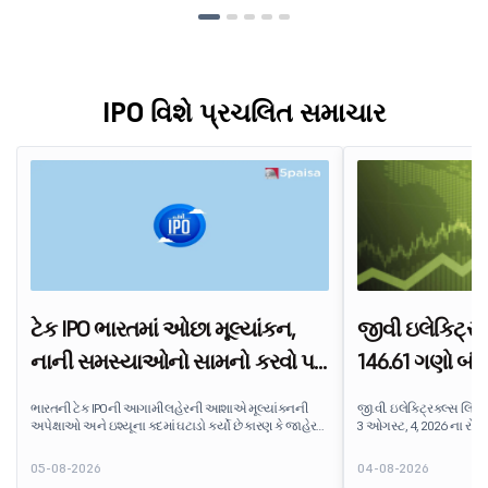
IPO વિશે પ્રચલિત સમાચાર
ટેક IPO ભારતમાં ઓછા મૂલ્યાંકન,
જીવી ઇલેક્ટ્રિક
નાની સમસ્યાઓનો સામનો કરવો પડે
146.61 ગણો બંધ 
છે
સેગમેન્ટ માંગનું ન
ભારતની ટેક IPOની આગામી લહેરની આશાએ મૂલ્યાંકનની
જી.વી. ઇલેક્ટ્રિકલ્સ લિમ
અપેક્ષાઓ અને ઇશ્યૂના કદમાં ઘટાડો કર્યો છે કારણ કે જાહેર
3 ઓગસ્ટ, 4, 2026 ના રોજ સ
બજારના રોકાણકારો ભાવ અને નફાકારકતા પર વધુ ભાર મૂકે છે.
સબસ્ક્રાઇબ કરવામાં આવી 
બજારમાં પહોંચે તે પહેલાં ભારતના ટેક લિસ્ટિંગના આગામી
સબસ્ક્રિપ્શન માટે ઉપલબ્ધ
05-08-2026
04-08-2026
પાકનું પુનઃમૂલ્યાંકન કરવામાં આવી રહ્યું છે.
શેર માટે બિડ પ્રાપ્ત થઈ છે.