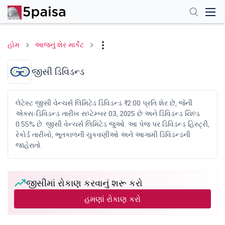
હોમ
આજનું શેર માર્કેટ
જીસી ડિવિડન્ડ
લેટેસ્ટ જીસી વેન્ચર્સ લિમિટેડ ડિવિડન્ડ ₹2.00 પ્રતિ શેર છે, જેની
એક્સ-ડિવિડન્ડ તારીખ સપ્ટેમ્બર 03, 2025 છે અને ડિવિડન્ડ યિલ્ડ
0.55% છે. જીસી વેન્ચર્સ લિમિટેડ જુઓ. આ પેજ પર ડિવિડન્ડ હિસ્ટ્રી,
રેકોર્ડ તારીખો, ભૂતકાળની ચુકવણીઓ અને આગામી ડિવિડન્ડની
જાહેરાતો.
જીસીમાં રોકાણ કરવાનું શરૂ કરો
હમણાં રોકાણ કરો