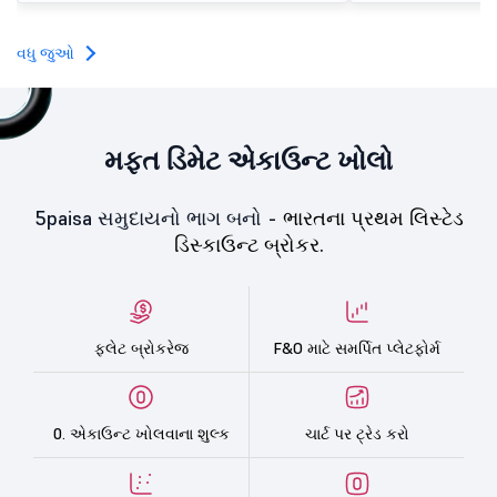
વધુ જુઓ
મફત ડિમેટ એકાઉન્ટ ખોલો
5paisa સમુદાયનો ભાગ બનો -
ભારતના પ્રથમ લિસ્ટેડ
ડિસ્કાઉન્ટ બ્રોકર.
ફ્લેટ બ્રોકરેજ
F&O માટે સમર્પિત પ્લેટફોર્મ
0. એકાઉન્ટ ખોલવાના શુલ્ક
ચાર્ટ પર ટ્રેડ કરો