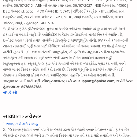
તારીખ: 30/07/2015 | ARN ની વર્તમાન માન્યતા: 30/07/2027 | NSE મેમ્બર id: 14300 |
BSE મેમ્બર id: 6363 | MCX મેમ્બર ID: 55945 | રજિસ્ટર્ડ ઍડ્રેસ - IIFL હાઉસ, સન
ઇન્ફોટેક પાર્ક, રોડ નં. 16V, પ્લોટ નં. B-23, MIDC, થાણે ઇન્ડસ્ટ્રિયલ એરિયા, વાઘલે
એસ્ટેટ, થાણે, મહારાષ્ટ્ર - 400604
*બ્રોકરેજ ફ્લેટ ફી/અમલમાં મુકવામાં આવેલ ઑર્ડરના આધારે વસૂલવામાં આવશે અને
ટકાવારીના આધારે નહીં. સિક્યોરિટીઝ માર્કેટમાં ઇન્વેસ્ટમેન્ટ માર્કેટ રિસ્કને આધિન છે,
ઇન્વેસ્ટ કરતા પહેલાં તમામ સંબંધિત ડૉક્યૂમેન્ટ કાળજીપૂર્વક વાંચો. IPV અને ક્લાયન્ટની
યોગ્ય ચકાસણી પૂર્ણ થયા પછી ડિજિટલ એકાઉન્ટ ખોલવામાં આવશે. જો શેરનું વેચાણ/
ખરીદી મૂલ્ય ₹10/- અથવા તેનાથી ઓછું હોય, તો પ્રતિ શેર મહત્તમ 25 પૈસા બ્રોકરેજ
એકત્રિત કરી શકાય છે. બ્રોકરેજ સેબી દ્વારા નિર્ધારિત મર્યાદાને વટાવશે નહીં.
મ્યુચ્યુઅલ ફંડ, મ્યુચ્યુઅલ ફંડ-એસઆઇપી એક્સચેન્જ ટ્રેડેડ પ્રૉડક્ટ નથી, અને
સભ્ય માત્ર વિતરક તરીકે કાર્ય કરી રહ્યા છે. વિતરણ પ્રવૃત્તિના સંદર્ભમાં તમામ વિવાદો,
રોકાણકાર નિવારણ ફોરમ અથવા આર્બિટ્રેશન પદ્ધતિની ઍક્સેસ ધરાવશે નહીં.
અનુપાલન અધિકારી:
શ્રી. રવિન્દ્ર કલ્વંકર, ઇમેઇલ: support@5paisa.com, સપોર્ટ ડેસ્ક
હેલ્પલાઇન: 8976689766
સંપર્ક કરો
સાવધાન ઇન્વેસ્ટર
1.
રોકાણકારો માટે સલાહ
2. IPO સબસ્ક્રાઇબ કરતી વખતે ઇન્વેસ્ટર દ્વારા ચેક જારી કરવાની જરૂર નથી. ફક્ત બેંક
એકાઉન્ટ નંબર લખો અને ફાળવણીના કિસ્સામાં ચુકવણી કરવા માટે તમારી બેંકને અધિકૃત