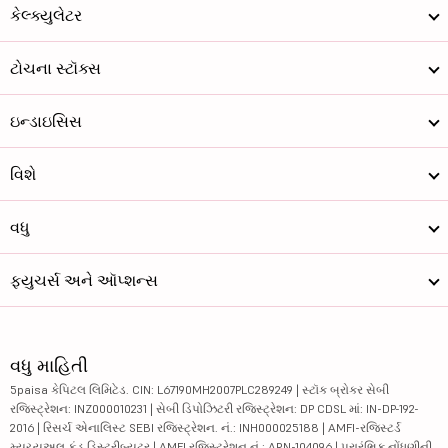
કેલ્ક્યુલેટર
ટોચના સ્ટૉક્સ
ઇન્ડાઇસિસ
વિશે
વધુ
ફ્યુચર્સ અને ઑપ્શન્સ
વધુ માહિતી
5paisa કેપિટલ લિમિટેડ. CIN: L67190MH2007PLC289249 | સ્ટૉક બ્રોકર સેબી
રજિસ્ટ્રેશન: INZ000010231 | સેબી ડિપોઝિટરી રજિસ્ટ્રેશન: DP CDSL માં: IN-DP-192-
2016 | રિસર્ચ એનાલિસ્ટ SEBI રજિસ્ટ્રેશન. નં.: INH000025188 | AMFI-રજિસ્ટર્ડ
મ્યુચ્યુઅલ ફંડ ડિસ્ટ્રીબ્યુટર | AMFI રજિસ્ટ્રેશન નં.: ARN-104096 | પ્રારંભિક નોંધણીની