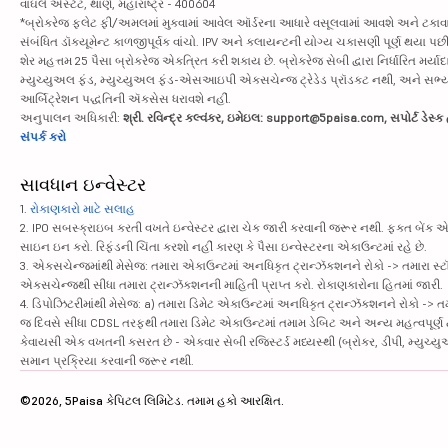
વાઘલે એસ્ટેટ, થાણે, મહારાષ્ટ્ર - 400604
*બ્રોકરેજ ફ્લેટ ફી/અમલમાં મુકવામાં આવેલ ઑર્ડરના આધારે વસૂલવામાં આવશે અને ટકાવારીના આ
સંબંધિત ડૉક્યૂમેન્ટ કાળજીપૂર્વક વાંચો. IPV અને ક્લાયન્ટની યોગ્ય ચકાસણી પૂર્ણ થયા 
શેર મહત્તમ 25 પૈસા બ્રોકરેજ એકત્રિત કરી શકાય છે. બ્રોકરેજ સેબી દ્વારા નિર્ધારિત મર્યાદ
મ્યુચ્યુઅલ ફંડ, મ્યુચ્યુઅલ ફંડ-એસઆઇપી એક્સચેન્જ ટ્રેડેડ પ્રૉડક્ટ નથી, અને સભ્ય મા
આર્બિટ્રેશન પદ્ધતિની ઍક્સેસ ધરાવશે નહીં.
અનુપાલન અધિકારી:
શ્રી. રવિન્દ્ર કલ્વંકર, ઇમેઇલ: support@5paisa.com, સપોર્ટ ડેસ
સંપર્ક કરો
સાવધાન ઇન્વેસ્ટર
1.
રોકાણકારો માટે સલાહ
2. IPO સબસ્ક્રાઇબ કરતી વખતે ઇન્વેસ્ટર દ્વારા ચેક જારી કરવાની જરૂર નથી. ફક્ત બેંક 
સાઇન ઇન કરો. રિફંડની ચિંતા કરશો નહીં કારણ કે પૈસા ઇન્વેસ્ટરના એકાઉન્ટમાં રહે છે.
3. એક્સચેન્જમાંથી મેસેજ: તમારા એકાઉન્ટમાં અનધિકૃત ટ્રાન્ઝૅક્શનને રોકો -> તમારા
એક્સચેન્જથી સીધા તમારા ટ્રાન્ઝૅક્શનની માહિતી પ્રાપ્ત કરો. રોકાણકારોના હિતમાં જારી.
4. ડિપોઝિટરીમાંથી મેસેજ: a) તમારા ડિમેટ એકાઉન્ટમાં અનધિકૃત ટ્રાન્ઝૅક્શનને રોકો -
જ દિવસે સીધા CDSL તરફથી તમારા ડિમેટ એકાઉન્ટમાં તમામ ડેબિટ અને અન્ય મહત્વપૂર્ણ ટ્રા
કેવાયસી એક વખતની કસરત છે - એકવાર સેબી રજિસ્ટર્ડ મધ્યસ્થી (બ્રોકર, ડીપી, મ્યુચ્યુઅલ ફ
સમાન પ્રક્રિયા કરવાની જરૂર નથી.
©2026, 5Paisa કેપિટલ લિમિટેડ. તમામ હકો આરક્ષિત.