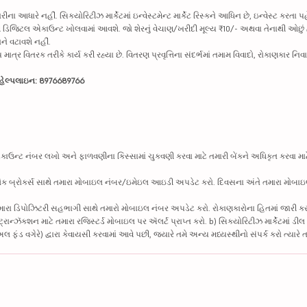
ધારે નહીં. સિક્યોરિટીઝ માર્કેટમાં ઇન્વેસ્ટમેન્ટ માર્કેટ રિસ્કને આધિન છે, ઇન્વેસ્ટ કરતા પ
પછી ડિજિટલ એકાઉન્ટ ખોલવામાં આવશે. જો શેરનું વેચાણ/ખરીદી મૂલ્ય ₹10/- અથવા તેનાથી ઓછું 
ાને વટાવશે નહીં.
ત્ર વિતરક તરીકે કાર્ય કરી રહ્યા છે. વિતરણ પ્રવૃત્તિના સંદર્ભમાં તમામ વિવાદો, રોકાણકાર 
્ક હેલ્પલાઇન: 8976689766
એકાઉન્ટ નંબર લખો અને ફાળવણીના કિસ્સામાં ચુકવણી કરવા માટે તમારી બેંકને અધિકૃત કરવા માટ
 સ્ટૉક બ્રોકર્સ સાથે તમારા મોબાઇલ નંબર/ઇમેઇલ આઇડી અપડેટ કરો. દિવસના અંતે તમારા મોબ
> તમારા ડિપોઝિટરી સહભાગી સાથે તમારો મોબાઇલ નંબર અપડેટ કરો. રોકાણકારોના હિતમાં જારી કર
ન્ઝૅક્શન માટે તમારા રજિસ્ટર્ડ મોબાઇલ પર ઍલર્ટ પ્રાપ્ત કરો. b) સિક્યોરિટીઝ માર્કેટમાં ડી
ંડ વગેરે) દ્વારા કેવાયસી કરવામાં આવે પછી, જ્યારે તમે અન્ય મધ્યસ્થીનો સંપર્ક કરો ત્યારે 