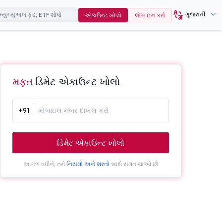
ગુજરાતી
એકાઉન્ટ ખોલો
લૉગ ઇન કરો
મફત
ડિમેટ એકાઉન્ટ ખોલો
+91
ડિમેટ એકાઉન્ટ ખોલો
આગળ વધીને, તમે
નિયમો અને શરતો
સાથે સંમત થાઓ છો