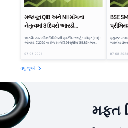
મજબૂત QIB અને NII માંગના
BSE SME
નેતૃત્વમાં 3 દિવસે આરડી
પ્રીમિય
ઇન્ડસ્ટ્રીઝનો IPO 138.83 વખત
એજ્યુટેક
આરડી ઇન્ડસ્ટ્રીઝ લિમિટેડની પ્રારંભિક જાહેર ઑફર (IPO) 3
ફ્યુઝન ક્લાસ
સબ્સ્ક્રાઇબ થયો
ઓગસ્ટ, 7, 2026 ના રોજ સાંજે 5:24 સુધીમાં 138.83 વખત
ભારતીય શેરબ
સબસ્ક્રાઇબ કરવામાં આવી હતી. પબ્લિક ઇશ્યૂને
પ્લેટફોર્મ પર 
સબસ્ક્રિપ્શન માટે ઉપલબ્ધ 5,62,46,366 શેર સામે
ઇશ્યૂ કિંમત 
07-08-2026
07-08-202
7,80,88,05,383 શેર માટે બિડ પ્રાપ્ત થઈ છે.
આઇપીઓ રોકાણક
ટેક્નોલોજી કં
ભાવનાને પ્રતિ
વધુ જુઓ
મફત ડ