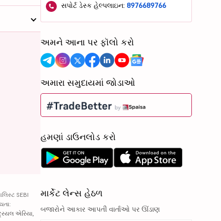
સપોર્ટ ડેસ્ક હેલ્પલાઇન:
8976689766
અમને આના પર ફૉલો કરો
અમારા સમુદાયમાં જોડાઓ
હમણાં ડાઉનલોડ કરો
માર્કેટ લેન્સ હેઠળ
ાલિસ્ટ SEBI
્યતા:
બજારોને આકાર આપતી વાર્તાઓ પર ઊંડાણ
્ટ્રિયલ એરિયા,