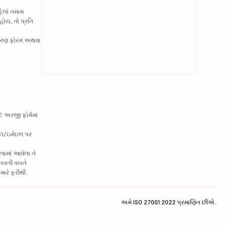
હેલાં તમામ
હોય, તો પ્રતિ
નિવારણ ફોરમ અથવા
ે અરજી ફોર્મમાં
ાઇલ/ઇમેઇલ પર
વામાં આવેલા તે
લ કરતી વખતે
તમારે ફરીથી
અમે ISO 27001:2022 પ્રમાણિત છીએ.