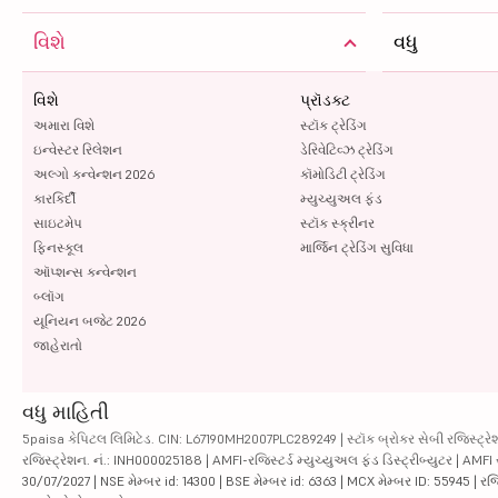
વિશે
વધુ
વિશે
પ્રૉડક્ટ
અમારા વિશે
સ્ટૉક ટ્રેડિંગ
ઇન્વેસ્ટર રિલેશન
ડેરિવેટિવ્ઝ ટ્રેડિંગ
અલ્ગો કન્વેન્શન 2026
કૉમોડિટી ટ્રેડિંગ
કારકિર્દી
મ્યુચ્યુઅલ ફંડ
સાઇટમેપ
સ્ટૉક સ્ક્રીનર
ફિનસ્કૂલ
માર્જિન ટ્રેડિંગ સુવિધા
ઑપ્શન્સ કન્વેન્શન
બ્લૉગ
યૂનિયન બજેટ 2026
જાહેરાતો
વધુ માહિતી
5paisa કેપિટલ લિમિટેડ. CIN: L67190MH2007PLC289249 | સ્ટૉક બ્રોકર સેબી રજિસ્ટ્રેશ
રજિસ્ટ્રેશન. નં.: INH000025188 | AMFI-રજિસ્ટર્ડ મ્યુચ્યુઅલ ફંડ ડિસ્ટ્રીબ્યુટર | AMFI
30/07/2027 | NSE મેમ્બર id: 14300 | BSE મેમ્બર id: 6363 | MCX મેમ્બર ID: 55945 | રજિસ