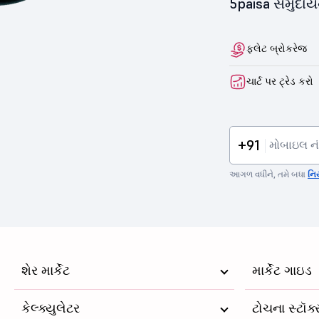
5paisa સમુદા
ફ્લેટ બ્રોકરેજ
ચાર્ટ પર ટ્રેડ કરો
+91
આગળ વધીને, તમે બધા
નિ
શેર માર્કેટ
માર્કેટ ગાઇડ
કેલ્ક્યુલેટર
ટોચના સ્ટૉક