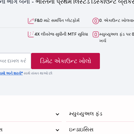
યનો ભાગ બનો -
ભારતના પ્રથમ લિસ્ટેડ ડિસ્કાઉન્ટ બ્રોકર
F&O માટે સમર્પિત પ્લેટફોર્મ
0. એકાઉન્ટ ખોલવાન
4X લીવરેજ સુધીની MTF સુવિધા
મ્યુચ્યુઅલ ફંડ પર 0
ખર્ચ
ડિમેટ એકાઉન્ટ ખોલો
યમો અને શરતો*
સાથે સંમત થાઓ છો
મ્યુચ્યુઅલ ફંડ
્સ
ઇન્ડાઇસિસ