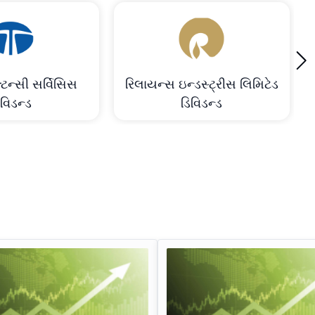
›
્ટન્સી સર્વિસિસ
રિલાયન્સ ઇન્ડસ્ટ્રીસ લિમિટેડ
િવિડન્ડ
ડિવિડન્ડ