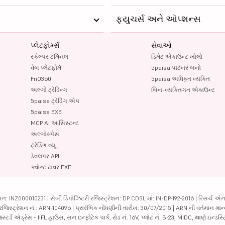
ફ્યુચર્સ અને ઑપ્શન્સ
પ્લેટફોર્મ્સ
સેવાઓ
સ્કેલ્પર ટર્મિનલ
ડિમેટ એકાઉન્ટ ખોલો
વેબ પ્લેટફોર્મ
5paisa પાર્ટનર બનો
FnO360
5paisa અધિકૃત વ્યક્તિ
અલ્ગો ટ્રેડિન્ગ
બિન-વ્યક્તિગત એકાઉન્ટ
5paisa ટ્રેડિંગ એપ
5paisa EXE
MCP AI આસિસ્ટન્ટ
અલ્ગોસ્પેસ
ટ્રેડિંગ વ્યૂ
ડેવલપર API
ક્વૉન્ટ ટાવર EXE
ન: INZ000010231 | સેબી ડિપોઝિટરી રજિસ્ટ્રેશન: DP CDSL માં: IN-DP-192-2016 | રિસર્ચ એન
 રજિસ્ટ્રેશન નં.: ARN-104096 | પ્રારંભિક નોંધણીની તારીખ: 30/07/2015 | ARN ની વર્તમાન માન
્ટર્ડ ઍડ્રેસ - IIFL હાઉસ, સન ઇન્ફોટેક પાર્ક, રોડ નં. 16V, પ્લોટ નં. B-23, MIDC, થાણે ઇન્ડસ