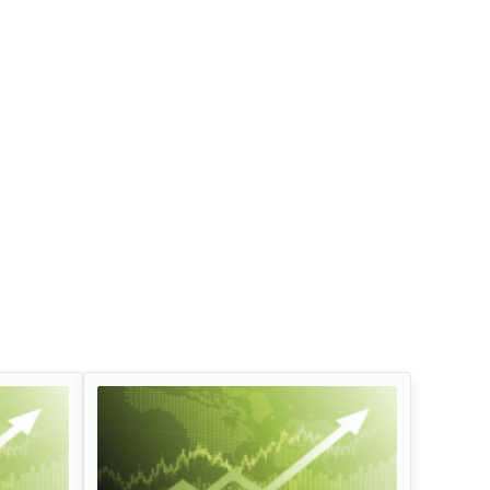
ઇન્ફોસિસ લિમિટેડ ડિવિડન્ડ
ઓઇલ એન્ડ નેચરલ 
કોર્પોરેશન ડિવિડન્