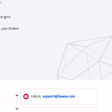
.
ા શુલ્ક
 ટ્રાન્ઝૅક્શન
ઇમેઇલ:
support@5paisa.com