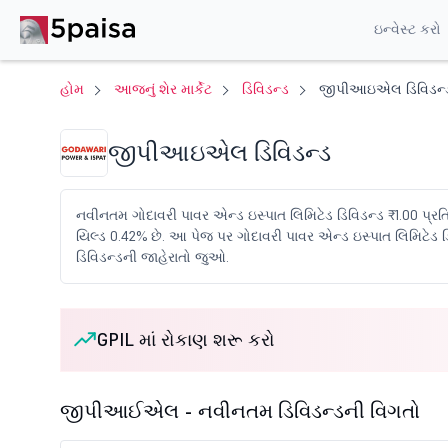
ઇન્વેસ્ટ કરો
હોમ
આજનું શેર માર્કેટ
ડિવિડન્ડ
જીપીઆઇએલ ડિવિડન્
જીપીઆઇએલ ડિવિડન્ડ
નવીનતમ ગોદાવરી પાવર એન્ડ ઇસ્પાત લિમિટેડ ડિવિડન્ડ ₹1.00 પ્રત
યિલ્ડ 0.42% છે. આ પેજ પર ગોદાવરી પાવર એન્ડ ઇસ્પાત લિમિટેડ ડ
ડિવિડન્ડની જાહેરાતો જુઓ.
GPIL માં રોકાણ શરૂ કરો
જીપીઆઈએલ - નવીનતમ ડિવિડન્ડની વિગતો