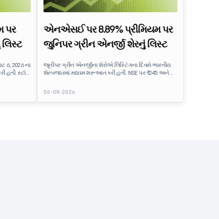
મ પર
એનએસઈ પર 8.89% પ્રીમિયમ પર
 લિસ્ટ
જુનિપર ગ્રીન એનર્જી શેરનું લિસ્ટ
્ટ 6, 2026 ના
જૂનીપર ગ્રીન એનર્જીના શેરોએ લિસ્ટિંગના દિવસે ભારતીય
ી હતી. સ્ટૉક
શેરબજારમાં મધ્યમ શરૂઆત કરી હતી. NSE પર ₹245 અને
તાં 25%
BSE પર ₹242 પર સૂચિબદ્ધ સ્ટૉક, ₹225 ની IPO ઇશ્યૂ કિંમત
િપ્શન પ્રાપ્ત
કરતાં લગભગ 8.89% નું પ્રીમિયમ વિતરિત કરે છે. લિસ્ટિંગએ
06-08-2026
ે. Oneindig
IPO રોકાણકારોને સામાન્ય લાભ પ્રદાન કર્યા, જે વાજબી રીતે
g
સબસ્ક્રાઇબ કરેલ પબ્લિક ઇશ્યૂ પછી સ્થિર માર્કેટ સેન્ટિમેન્ટને
લોન્ચ કર્યો
પ્રતિબિંબિત કરે છે.
 છે.