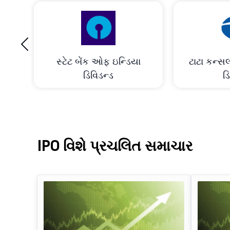
‹
્સ
સ્ટેટ બેંક ઓફ ઇન્ડિયા
ટાટા કન્સલ
ડિવિડન્ડ
ડ
IPO વિશે પ્રચલિત સમાચાર