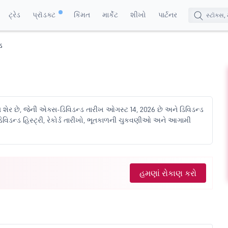
ટ્રેડ
પ્રૉડક્ટ
કિંમત
માર્કેટ
શીખો
પાર્ટનર
ડ
િ શેર છે, જેની એક્સ-ડિવિડન્ડ તારીખ ઓગસ્ટ 14, 2026 છે અને ડિવિડન્ડ
િવિડન્ડ હિસ્ટ્રી, રેકોર્ડ તારીખો, ભૂતકાળની ચુકવણીઓ અને આગામી
હમણાં રોકાણ કરો