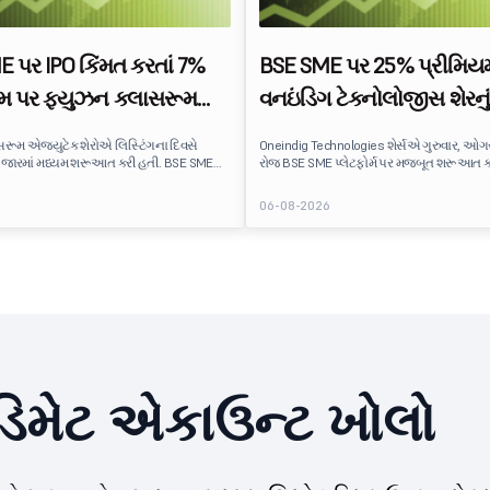
 પર IPO કિંમત કરતાં 7%
BSE SME પર 25% પ્રીમિય
મ પર ફ્યુઝન ક્લાસરૂમ
વનઇંડિગ ટેક્નોલોજીસ શેરનું
 શેરનું લિસ્ટ
રૂમ એજ્યુટેક શેરોએ લિસ્ટિંગના દિવસે
Oneindig Technologies શેર્સએ ગુરુવાર, ઓગસ
જારમાં મધ્યમ શરૂઆત કરી હતી. BSE SME
રોજ BSE SME પ્લેટફોર્મ પર મજબૂત શરૂઆત કર
શેર દીઠ ₹170 પર સૂચિબદ્ધ સ્ટૉક, ₹159 ની IPO
₹120 પર સૂચિબદ્ધ છે, જે ₹96 ની ઇશ્યૂ કિંમત કર
કરતાં લગભગ 7% નું પ્રીમિયમ આપે છે. લિસ્ટિંગએ
પ્રીમિયમ છે, જે IPO ને સામાન્ય એકંદર સબસ્ક્ર
6
06-08-2026
ારોને સામાન્ય લાભ પ્રદાન કર્યા, જે શિક્ષણ
કરવા છતાં સકારાત્મક રોકાણકાર ભાવના દર્શાવે છ
પની પ્રત્યે માપવામાં આવેલી રોકાણકારની
Technologies IPO લિસ્ટિંગની વિગતો Oneindi
બિંબિત કરે છે.
Technologiesએ ₹27.65 કરોડનો BSE SME IPO 
હતો, જેમાં ઇક્વિટી શેરનો સંપૂર્ણ નવો ઇશ્યૂ સામેલ
િમેટ એકાઉન્ટ ખોલો