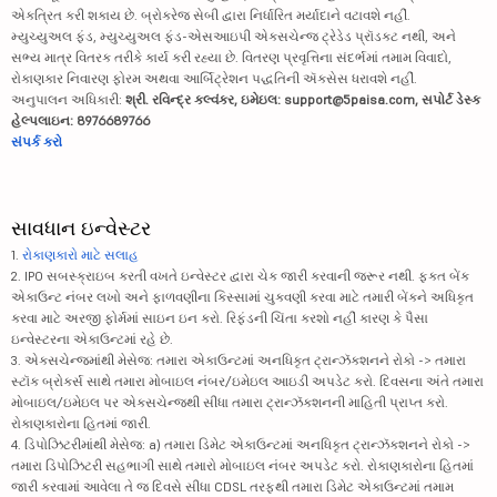
એકત્રિત કરી શકાય છે. બ્રોકરેજ સેબી દ્વારા નિર્ધારિત મર્યાદાને વટાવશે નહીં.
મ્યુચ્યુઅલ ફંડ, મ્યુચ્યુઅલ ફંડ-એસઆઇપી એક્સચેન્જ ટ્રેડેડ પ્રૉડક્ટ નથી, અને
સભ્ય માત્ર વિતરક તરીકે કાર્ય કરી રહ્યા છે. વિતરણ પ્રવૃત્તિના સંદર્ભમાં તમામ વિવાદો,
રોકાણકાર નિવારણ ફોરમ અથવા આર્બિટ્રેશન પદ્ધતિની ઍક્સેસ ધરાવશે નહીં.
અનુપાલન અધિકારી:
શ્રી. રવિન્દ્ર કલ્વંકર, ઇમેઇલ: support@5paisa.com, સપોર્ટ ડેસ્ક
હેલ્પલાઇન: 8976689766
સંપર્ક કરો
સાવધાન ઇન્વેસ્ટર
1.
રોકાણકારો માટે સલાહ
2. IPO સબસ્ક્રાઇબ કરતી વખતે ઇન્વેસ્ટર દ્વારા ચેક જારી કરવાની જરૂર નથી. ફક્ત બેંક
એકાઉન્ટ નંબર લખો અને ફાળવણીના કિસ્સામાં ચુકવણી કરવા માટે તમારી બેંકને અધિકૃત
કરવા માટે અરજી ફોર્મમાં સાઇન ઇન કરો. રિફંડની ચિંતા કરશો નહીં કારણ કે પૈસા
ઇન્વેસ્ટરના એકાઉન્ટમાં રહે છે.
3. એક્સચેન્જમાંથી મેસેજ: તમારા એકાઉન્ટમાં અનધિકૃત ટ્રાન્ઝૅક્શનને રોકો -> તમારા
સ્ટૉક બ્રોકર્સ સાથે તમારા મોબાઇલ નંબર/ઇમેઇલ આઇડી અપડેટ કરો. દિવસના અંતે તમારા
મોબાઇલ/ઇમેઇલ પર એક્સચેન્જથી સીધા તમારા ટ્રાન્ઝૅક્શનની માહિતી પ્રાપ્ત કરો.
રોકાણકારોના હિતમાં જારી.
4. ડિપોઝિટરીમાંથી મેસેજ: a) તમારા ડિમેટ એકાઉન્ટમાં અનધિકૃત ટ્રાન્ઝૅક્શનને રોકો ->
તમારા ડિપોઝિટરી સહભાગી સાથે તમારો મોબાઇલ નંબર અપડેટ કરો. રોકાણકારોના હિતમાં
જારી કરવામાં આવેલા તે જ દિવસે સીધા CDSL તરફથી તમારા ડિમેટ એકાઉન્ટમાં તમામ