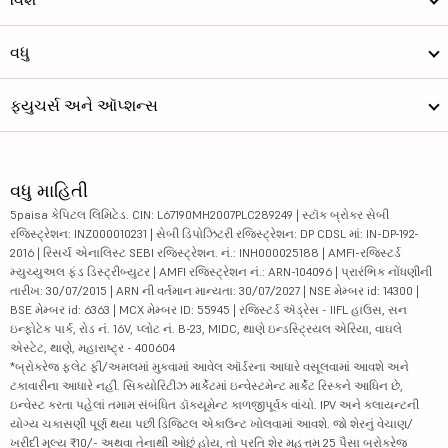
વધુ
ફ્યુચર્સ અને ઑપ્શન્સ
વધુ માહિતી
5paisa કેપિટલ લિમિટેડ. CIN: L67190MH2007PLC289249 | સ્ટૉક બ્રોકર સેબી
રજિસ્ટ્રેશન: INZ000010231 | સેબી ડિપોઝિટરી રજિસ્ટ્રેશન: DP CDSL માં: IN-DP-192-
2016 | રિસર્ચ એનાલિસ્ટ SEBI રજિસ્ટ્રેશન. નં.: INH000025188 | AMFI-રજિસ્ટર્ડ
મ્યુચ્યુઅલ ફંડ ડિસ્ટ્રીબ્યુટર | AMFI રજિસ્ટ્રેશન નં.: ARN-104096 | પ્રારંભિક નોંધણીની
તારીખ: 30/07/2015 | ARN ની વર્તમાન માન્યતા: 30/07/2027 | NSE મેમ્બર id: 14300 |
BSE મેમ્બર id: 6363 | MCX મેમ્બર ID: 55945 | રજિસ્ટર્ડ ઍડ્રેસ - IIFL હાઉસ, સન
ઇન્ફોટેક પાર્ક, રોડ નં. 16V, પ્લોટ નં. B-23, MIDC, થાણે ઇન્ડસ્ટ્રિયલ એરિયા, વાઘલે
એસ્ટેટ, થાણે, મહારાષ્ટ્ર - 400604
*બ્રોકરેજ ફ્લેટ ફી/અમલમાં મુકવામાં આવેલ ઑર્ડરના આધારે વસૂલવામાં આવશે અને
ટકાવારીના આધારે નહીં. સિક્યોરિટીઝ માર્કેટમાં ઇન્વેસ્ટમેન્ટ માર્કેટ રિસ્કને આધિન છે,
ઇન્વેસ્ટ કરતા પહેલાં તમામ સંબંધિત ડૉક્યૂમેન્ટ કાળજીપૂર્વક વાંચો. IPV અને ક્લાયન્ટની
યોગ્ય ચકાસણી પૂર્ણ થયા પછી ડિજિટલ એકાઉન્ટ ખોલવામાં આવશે. જો શેરનું વેચાણ/
ખરીદી મૂલ્ય ₹10/- અથવા તેનાથી ઓછું હોય, તો પ્રતિ શેર મહત્તમ 25 પૈસા બ્રોકરેજ