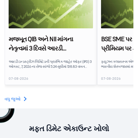
મજબૂત QIB અને NII માંગના
BSE SME પર IP
નેતૃત્વમાં 3 દિવસે આરડી
પ્રીમિયમ પર ફ
ઇન્ડસ્ટ્રીઝનો IPO 138.83 વખત
એજ્યુટેક શેરનું
આરડી ઇન્ડસ્ટ્રીઝ લિમિટેડની પ્રારંભિક જાહેર ઑફર (IPO) 3
ફ્યુઝન ક્લાસરૂમ એજ્યુટે
સબ્સ્ક્રાઇબ થયો
ઓગસ્ટ, 7, 2026 ના રોજ સાંજે 5:24 સુધીમાં 138.83 વખત
ભારતીય શેરબજારમાં મધ્
સબસ્ક્રાઇબ કરવામાં આવી હતી. પબ્લિક ઇશ્યૂને
પ્લેટફોર્મ પર શેર દીઠ ₹170
સબસ્ક્રિપ્શન માટે ઉપલબ્ધ 5,62,46,366 શેર સામે
ઇશ્યૂ કિંમત કરતાં લગભગ 7
07-08-2026
07-08-2026
7,80,88,05,383 શેર માટે બિડ પ્રાપ્ત થઈ છે.
આઇપીઓ રોકાણકારોને સામાન
ટેક્નોલોજી કંપની પ્રત્યે
ભાવનાને પ્રતિબિંબિત કરે છ
વધુ જુઓ
મફત ડિમેટ એકાઉન્ટ ખોલો