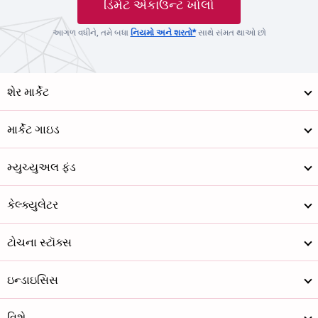
ડિમેટ એકાઉન્ટ ખોલો
આગળ વધીને, તમે બધા
નિયમો અને શરતો*
સાથે સંમત થાઓ છો
શેર માર્કેટ
માર્કેટ ગાઇડ
મ્યુચ્યુઅલ ફંડ
કેલ્ક્યુલેટર
ટોચના સ્ટૉક્સ
ઇન્ડાઇસિસ
વિશે