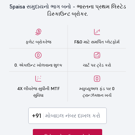
5paisa સમુદાયનો ભાગ બનો -
ભારતના પ્રથમ લિસ્ટેડ
ડિસ્કાઉન્ટ બ્રોકર.
ફ્લેટ બ્રોકરેજ
F&O માટે સમર્પિત પ્લેટફોર્મ
0. એકાઉન્ટ ખોલવાના શુલ્ક
ચાર્ટ પર ટ્રેડ કરો
4X લીવરેજ સુધીની MTF
મ્યુચ્યુઅલ ફંડ પર 0
સુવિધા
ટ્રાન્ઝૅક્શન ખર્ચ
+91