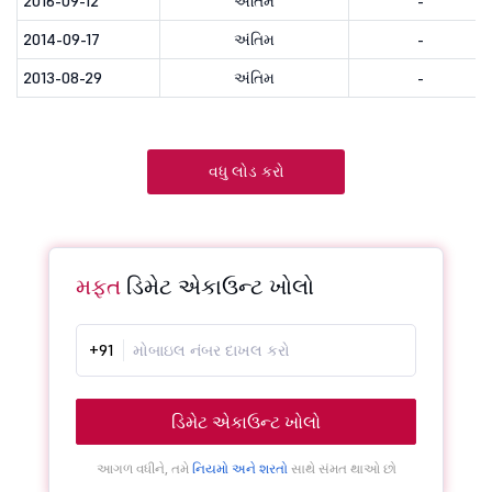
2016-09-12
અંતિમ
-
2014-09-17
અંતિમ
-
2013-08-29
અંતિમ
-
વધુ લોડ કરો
મફત
ડિમેટ એકાઉન્ટ ખોલો
+91
ડિમેટ એકાઉન્ટ ખોલો
આગળ વધીને, તમે
નિયમો અને શરતો
સાથે સંમત થાઓ છો