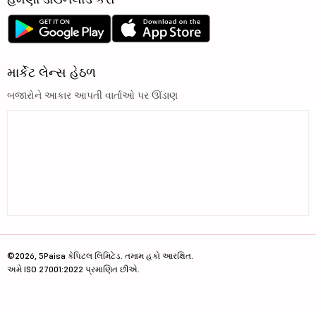
માર્કેટ લેન્સ હેઠળ
બજારોને આકાર આપતી વાર્તાઓ પર ઊંડાણ
©2026, 5Paisa કેપિટલ લિમિટેડ. તમામ હકો આરક્ષિત.
અમે ISO 27001:2022 પ્રમાણિત છીએ.