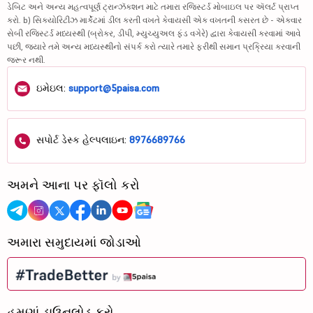
ડેબિટ અને અન્ય મહત્વપૂર્ણ ટ્રાન્ઝૅક્શન માટે તમારા રજિસ્ટર્ડ મોબાઇલ પર ઍલર્ટ પ્રાપ્ત
કરો. b) સિક્યોરિટીઝ માર્કેટમાં ડીલ કરતી વખતે કેવાયસી એક વખતની કસરત છે - એકવાર
સેબી રજિસ્ટર્ડ મધ્યસ્થી (બ્રોકર, ડીપી, મ્યુચ્યુઅલ ફંડ વગેરે) દ્વારા કેવાયસી કરવામાં આવે
પછી, જ્યારે તમે અન્ય મધ્યસ્થીનો સંપર્ક કરો ત્યારે તમારે ફરીથી સમાન પ્રક્રિયા કરવાની
જરૂર નથી.
ઇમેઇલ:
support@5paisa.com
સપોર્ટ ડેસ્ક હેલ્પલાઇન:
8976689766
અમને આના પર ફૉલો કરો
અમારા સમુદાયમાં જોડાઓ
હમણાં ડાઉનલોડ કરો