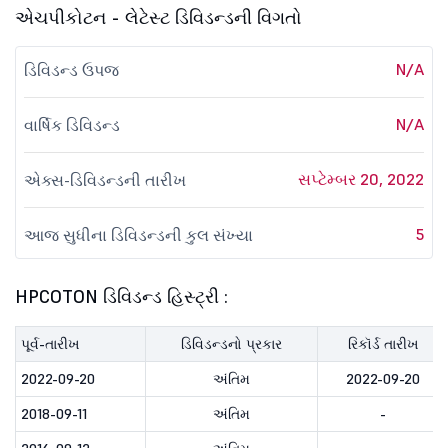
એચપીકોટન - લેટેસ્ટ ડિવિડન્ડની વિગતો
N/A
ડિવિડન્ડ ઉપજ
N/A
વાર્ષિક ડિવિડન્ડ
સપ્ટેમ્બર 20, 2022
એક્સ-ડિવિડન્ડની તારીખ
5
આજ સુધીના ડિવિડન્ડની કુલ સંખ્યા
HPCOTON ડિવિડન્ડ હિસ્ટ્રી :
પૂર્વ-તારીખ
ડિવિડન્ડનો પ્રકાર
રિકૉર્ડ તારીખ
2022-09-20
અંતિમ
2022-09-20
2018-09-11
અંતિમ
-