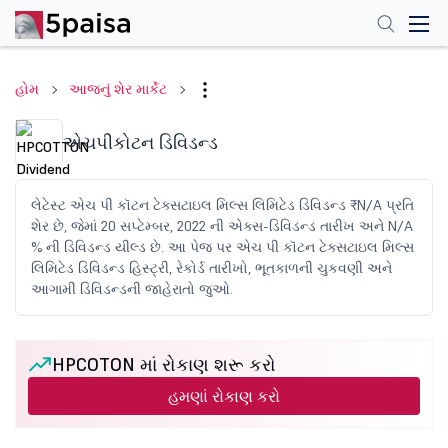
હોમ
આજનું શેર માર્કેટ
એચપીકોટન ડિવિડન્ડ
લેટેસ્ટ એચ પી કૉટન ટેક્સટાઇલ મિલ્સ લિમિટેડ ડિવિડન્ડ ₹N/A પ્રતિ
શેર છે, જેમાં 20 સપ્ટેમ્બર, 2022 ની એક્સ-ડિવિડન્ડ તારીખ અને N/A
% ની ડિવિડન્ડ યીલ્ડ છે. આ પેજ પર એચ પી કૉટન ટેક્સટાઇલ મિલ્સ
લિમિટેડ ડિવિડન્ડ હિસ્ટ્રી, રેકોર્ડ તારીખો, ભૂતકાળની ચુકવણી અને
આગામી ડિવિડન્ડની જાહેરાતો જુઓ.
HPCOTON માં રોકાણ શરૂ કરો
હમણાં રોકાણ કરો