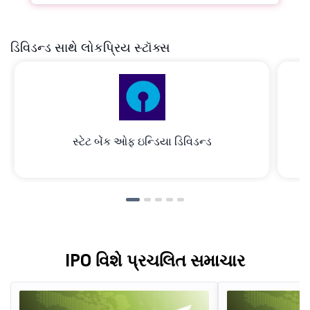
ડિવિડન્ડ સાથે લોકપ્રિય સ્ટૉક્સ
સ્ટેટ બેંક ઓફ ઇન્ડિયા ડિવિડન્ડ
IPO વિશે પ્રચલિત સમાચાર