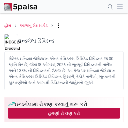
હોમ
આજનું શેર માર્કેટ
ઇન્ડગેલા ડિવિડન્ડ
લેટેસ્ટ ઇન્ડિયા જેલેટાઇન એન્ડ કેમિકલ્સ લિમિટેડ ડિવિડન્ડ ₹5.00
પ્રતિ શેર છે, જેમાં 18 ઓગસ્ટ, 2026 ની ભૂતપૂર્વ ડિવિડન્ડની તારીખ
અને 1.33% ની ડિવિડન્ડની ઉપજ છે. આ પેજ પર ઇન્ડિયા જેલેટાઇન
એન્ડ કેમિકલ્સ લિમિટેડ ડિવિડન્ડ હિસ્ટ્રી, રેકોર્ડ તારીખો, ભૂતકાળની
ચુકવણીઓ અને આગામી ડિવિડન્ડની જાહેરાતો જુઓ.
ઇન્ડગેલામાં રોકાણ કરવાનું શરૂ કરો
હમણાં રોકાણ કરો