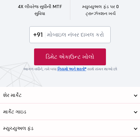
4X લીવરેજ સુધીની MTF
મ્યુચ્યુઅલ ફંડ પર 0
સુવિધા
ટ્રાન્ઝૅક્શન ખર્ચ
+91
ડિમેટ એકાઉન્ટ ખોલો
આગળ વધીને, તમે બધા
નિયમો અને શરતો*
સાથે સંમત થાઓ છો
શેર માર્કેટ
માર્કેટ ગાઇડ
મ્યુચ્યુઅલ ફંડ