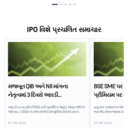
IPO વિશે પ્રચલિત સમાચાર
મજબૂત QIB અને NII માંગના
BSE SME પર IP
નેતૃત્વમાં 3 દિવસે આરડી
પ્રીમિયમ પર ફ
ઇન્ડસ્ટ્રીઝનો IPO 138.83 વખત
એજ્યુટેક શેરનું
આરડી ઇન્ડસ્ટ્રીઝ લિમિટેડની પ્રારંભિક જાહેર ઑફર (IPO) 3
ફ્યુઝન ક્લાસરૂમ એજ્યુટે
સબ્સ્ક્રાઇબ થયો
ઓગસ્ટ, 7, 2026 ના રોજ સાંજે 5:24 સુધીમાં 138.83 વખત
ભારતીય શેરબજારમાં મધ્
સબસ્ક્રાઇબ કરવામાં આવી હતી. પબ્લિક ઇશ્યૂને
પ્લેટફોર્મ પર શેર દીઠ ₹170
સબસ્ક્રિપ્શન માટે ઉપલબ્ધ 5,62,46,366 શેર સામે
ઇશ્યૂ કિંમત કરતાં લગભગ 7
07-08-2026
07-08-2026
7,80,88,05,383 શેર માટે બિડ પ્રાપ્ત થઈ છે.
આઇપીઓ રોકાણકારોને સામાન