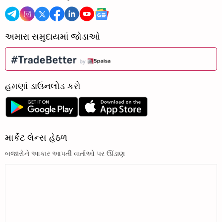
અમારા સમુદાયમાં જોડાઓ
હમણાં ડાઉનલોડ કરો
માર્કેટ લેન્સ હેઠળ
બજારોને આકાર આપતી વાર્તાઓ પર ઊંડાણ