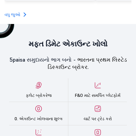
ટેક્નોલોજી કંપની પ્રત્યે
ભાવનાને પ્રતિબિંબિત કરે છ
વધુ જુઓ
મફત ડિમેટ એકાઉન્ટ ખોલો
5paisa સમુદાયનો ભાગ બનો -
ભારતના પ્રથમ લિસ્ટેડ
ડિસ્કાઉન્ટ બ્રોકર.
ફ્લેટ બ્રોકરેજ
F&O માટે સમર્પિત પ્લેટફોર્મ
0. એકાઉન્ટ ખોલવાના શુલ્ક
ચાર્ટ પર ટ્રેડ કરો