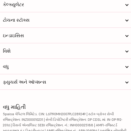
કેલ્ક્યુલેટર
ટોચના સ્ટૉક્સ
ઇન્ડાઇસિસ
વિશે
વધુ
ફ્યુચર્સ અને ઑપ્શન્સ
વધુ માહિતી
5paisa કેપિટલ લિમિટેડ. CIN: L67190MH2007PLC289249 | સ્ટૉક બ્રોકર સેબી
રજિસ્ટ્રેશન: INZ000010231 | સેબી ડિપોઝિટરી રજિસ્ટ્રેશન: DP CDSL માં: IN-DP-192-
2016 | રિસર્ચ એનાલિસ્ટ SEBI રજિસ્ટ્રેશન. નં.: INH000025188 | AMFI-રજિસ્ટર્ડ
મ્યુચ્યુઅલ ફંડ ડિસ્ટ્રીબ્યુટર | AMFI રજિસ્ટ્રેશન નં.: ARN-104096 | પ્રારંભિક નોંધણીની