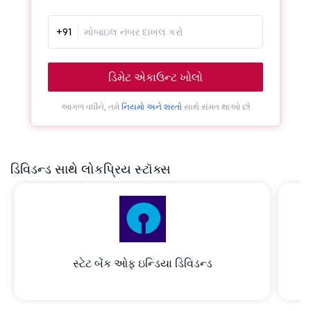
+91
ડિમેટ એકાઉન્ટ ખોલો
આગળ વધીને, તમે
નિયમો અને શરતો
સાથે સંમત થાઓ છો
ડિવિડન્ડ સાથે લોકપ્રિય સ્ટૉક્સ
સ્ટેટ બેંક ઓફ ઇન્ડિયા ડિવિડન્ડ