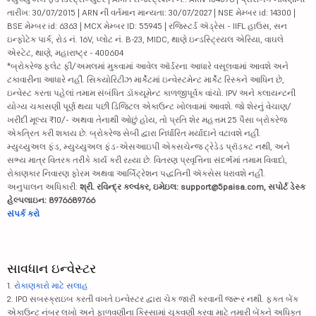
તારીખ: 30/07/2015 | ARN ની વર્તમાન માન્યતા: 30/07/2027 | NSE મેમ્બર id: 14300 |
BSE મેમ્બર id: 6363 | MCX મેમ્બર ID: 55945 | રજિસ્ટર્ડ ઍડ્રેસ - IIFL હાઉસ, સન
ઇન્ફોટેક પાર્ક, રોડ નં. 16V, પ્લોટ નં. B-23, MIDC, થાણે ઇન્ડસ્ટ્રિયલ એરિયા, વાઘલે
એસ્ટેટ, થાણે, મહારાષ્ટ્ર - 400604
*બ્રોકરેજ ફ્લેટ ફી/અમલમાં મુકવામાં આવેલ ઑર્ડરના આધારે વસૂલવામાં આવશે અને
ટકાવારીના આધારે નહીં. સિક્યોરિટીઝ માર્કેટમાં ઇન્વેસ્ટમેન્ટ માર્કેટ રિસ્કને આધિન છે,
ઇન્વેસ્ટ કરતા પહેલાં તમામ સંબંધિત ડૉક્યૂમેન્ટ કાળજીપૂર્વક વાંચો. IPV અને ક્લાયન્ટની
યોગ્ય ચકાસણી પૂર્ણ થયા પછી ડિજિટલ એકાઉન્ટ ખોલવામાં આવશે. જો શેરનું વેચાણ/
ખરીદી મૂલ્ય ₹10/- અથવા તેનાથી ઓછું હોય, તો પ્રતિ શેર મહત્તમ 25 પૈસા બ્રોકરેજ
એકત્રિત કરી શકાય છે. બ્રોકરેજ સેબી દ્વારા નિર્ધારિત મર્યાદાને વટાવશે નહીં.
મ્યુચ્યુઅલ ફંડ, મ્યુચ્યુઅલ ફંડ-એસઆઇપી એક્સચેન્જ ટ્રેડેડ પ્રૉડક્ટ નથી, અને
સભ્ય માત્ર વિતરક તરીકે કાર્ય કરી રહ્યા છે. વિતરણ પ્રવૃત્તિના સંદર્ભમાં તમામ વિવાદો,
રોકાણકાર નિવારણ ફોરમ અથવા આર્બિટ્રેશન પદ્ધતિની ઍક્સેસ ધરાવશે નહીં.
અનુપાલન અધિકારી:
શ્રી. રવિન્દ્ર કલ્વંકર, ઇમેઇલ: support@5paisa.com, સપોર્ટ ડેસ્ક
હેલ્પલાઇન: 8976689766
સંપર્ક કરો
સાવધાન ઇન્વેસ્ટર
1.
રોકાણકારો માટે સલાહ
2. IPO સબસ્ક્રાઇબ કરતી વખતે ઇન્વેસ્ટર દ્વારા ચેક જારી કરવાની જરૂર નથી. ફક્ત બેંક
એકાઉન્ટ નંબર લખો અને ફાળવણીના કિસ્સામાં ચુકવણી કરવા માટે તમારી બેંકને અધિકૃત