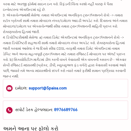
કરવા માટે અરજી ફોર્મમાં સાઇન ઇન કરો. રિફંડની ચિંતા કરશો નહીં કારણ કે પૈસા
ઇન્વેસ્ટરના એકાઉન્ટમાં રહે છે.
3. એક્સચેન્જમાંથી મેસેજ: તમારા એકાઉન્ટમાં અનધિકૃત ટ્રાન્ઝૅક્શનને રોકો -> તમારા
સ્ટૉક બ્રોકર્સ સાથે તમારા મોબાઇલ નંબર/ઇમેઇલ આઇડી અપડેટ કરો. દિવસના અંતે તમારા
મોબાઇલ/ઇમેઇલ પર એક્સચેન્જથી સીધા તમારા ટ્રાન્ઝૅક્શનની માહિતી પ્રાપ્ત કરો.
રોકાણકારોના હિતમાં જારી.
4. ડિપોઝિટરીમાંથી મેસેજ: a) તમારા ડિમેટ એકાઉન્ટમાં અનધિકૃત ટ્રાન્ઝૅક્શનને રોકો ->
તમારા ડિપોઝિટરી સહભાગી સાથે તમારો મોબાઇલ નંબર અપડેટ કરો. રોકાણકારોના હિતમાં
જારી કરવામાં આવેલા તે જ દિવસે સીધા CDSL તરફથી તમારા ડિમેટ એકાઉન્ટમાં તમામ
ડેબિટ અને અન્ય મહત્વપૂર્ણ ટ્રાન્ઝૅક્શન માટે તમારા રજિસ્ટર્ડ મોબાઇલ પર ઍલર્ટ પ્રાપ્ત
કરો. b) સિક્યોરિટીઝ માર્કેટમાં ડીલ કરતી વખતે કેવાયસી એક વખતની કસરત છે - એકવાર
સેબી રજિસ્ટર્ડ મધ્યસ્થી (બ્રોકર, ડીપી, મ્યુચ્યુઅલ ફંડ વગેરે) દ્વારા કેવાયસી કરવામાં આવે
પછી, જ્યારે તમે અન્ય મધ્યસ્થીનો સંપર્ક કરો ત્યારે તમારે ફરીથી સમાન પ્રક્રિયા કરવાની
જરૂર નથી.
ઇમેઇલ:
support@5paisa.com
સપોર્ટ ડેસ્ક હેલ્પલાઇન:
8976689766
અમને આના પર ફૉલો કરો