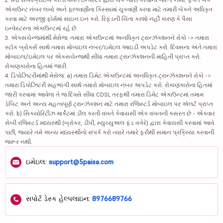
એકાઉન્ટ નંબર લખો અને ફાળવણીના કિસ્સામાં ચુકવણી કરવા માટે તમારી બેંકને અધિકૃત
કરવા માટે અરજી ફોર્મમાં સાઇન ઇન કરો. રિફંડની ચિંતા કરશો નહીં કારણ કે પૈસા
ઇન્વેસ્ટરના એકાઉન્ટમાં રહે છે.
3. એક્સચેન્જમાંથી મેસેજ: તમારા એકાઉન્ટમાં અનધિકૃત ટ્રાન્ઝૅક્શનને રોકો -> તમારા
સ્ટૉક બ્રોકર્સ સાથે તમારા મોબાઇલ નંબર/ઇમેઇલ આઇડી અપડેટ કરો. દિવસના અંતે તમારા
મોબાઇલ/ઇમેઇલ પર એક્સચેન્જથી સીધા તમારા ટ્રાન્ઝૅક્શનની માહિતી પ્રાપ્ત કરો.
રોકાણકારોના હિતમાં જારી.
4. ડિપોઝિટરીમાંથી મેસેજ: a) તમારા ડિમેટ એકાઉન્ટમાં અનધિકૃત ટ્રાન્ઝૅક્શનને રોકો ->
તમારા ડિપોઝિટરી સહભાગી સાથે તમારો મોબાઇલ નંબર અપડેટ કરો. રોકાણકારોના હિતમાં
જારી કરવામાં આવેલા તે જ દિવસે સીધા CDSL તરફથી તમારા ડિમેટ એકાઉન્ટમાં તમામ
ડેબિટ અને અન્ય મહત્વપૂર્ણ ટ્રાન્ઝૅક્શન માટે તમારા રજિસ્ટર્ડ મોબાઇલ પર ઍલર્ટ પ્રાપ્ત
કરો. b) સિક્યોરિટીઝ માર્કેટમાં ડીલ કરતી વખતે કેવાયસી એક વખતની કસરત છે - એકવાર
સેબી રજિસ્ટર્ડ મધ્યસ્થી (બ્રોકર, ડીપી, મ્યુચ્યુઅલ ફંડ વગેરે) દ્વારા કેવાયસી કરવામાં આવે
પછી, જ્યારે તમે અન્ય મધ્યસ્થીનો સંપર્ક કરો ત્યારે તમારે ફરીથી સમાન પ્રક્રિયા કરવાની
જરૂર નથી.
ઇમેઇલ:
support@5paisa.com
સપોર્ટ ડેસ્ક હેલ્પલાઇન:
8976689766