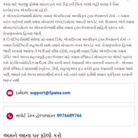
કરવા માટે અરજી ફોર્મમાં સાઇન ઇન કરો. રિફંડની ચિંતા કરશો નહીં કારણ કે પૈસા
ઇન્વેસ્ટરના એકાઉન્ટમાં રહે છે.
3. એક્સચેન્જમાંથી મેસેજ: તમારા એકાઉન્ટમાં અનધિકૃત ટ્રાન્ઝૅક્શનને રોકો -> તમારા
સ્ટૉક બ્રોકર્સ સાથે તમારા મોબાઇલ નંબર/ઇમેઇલ આઇડી અપડેટ કરો. દિવસના અંતે તમારા
મોબાઇલ/ઇમેઇલ પર એક્સચેન્જથી સીધા તમારા ટ્રાન્ઝૅક્શનની માહિતી પ્રાપ્ત કરો.
રોકાણકારોના હિતમાં જારી.
4. ડિપોઝિટરીમાંથી મેસેજ: a) તમારા ડિમેટ એકાઉન્ટમાં અનધિકૃત ટ્રાન્ઝૅક્શનને રોકો ->
તમારા ડિપોઝિટરી સહભાગી સાથે તમારો મોબાઇલ નંબર અપડેટ કરો. રોકાણકારોના હિતમાં
જારી કરવામાં આવેલા તે જ દિવસે સીધા CDSL તરફથી તમારા ડિમેટ એકાઉન્ટમાં તમામ
ડેબિટ અને અન્ય મહત્વપૂર્ણ ટ્રાન્ઝૅક્શન માટે તમારા રજિસ્ટર્ડ મોબાઇલ પર ઍલર્ટ પ્રાપ્ત
કરો. b) સિક્યોરિટીઝ માર્કેટમાં ડીલ કરતી વખતે કેવાયસી એક વખતની કસરત છે - એકવાર
સેબી રજિસ્ટર્ડ મધ્યસ્થી (બ્રોકર, ડીપી, મ્યુચ્યુઅલ ફંડ વગેરે) દ્વારા કેવાયસી કરવામાં આવે
પછી, જ્યારે તમે અન્ય મધ્યસ્થીનો સંપર્ક કરો ત્યારે તમારે ફરીથી સમાન પ્રક્રિયા કરવાની
જરૂર નથી.
ઇમેઇલ:
support@5paisa.com
સપોર્ટ ડેસ્ક હેલ્પલાઇન:
8976689766
અમને આના પર ફૉલો કરો