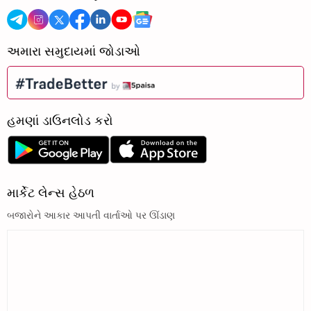
અમારા સમુદાયમાં જોડાઓ
હમણાં ડાઉનલોડ કરો
માર્કેટ લેન્સ હેઠળ
બજારોને આકાર આપતી વાર્તાઓ પર ઊંડાણ