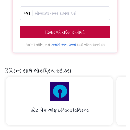
+91
ડિમેટ એકાઉન્ટ ખોલો
આગળ વધીને, તમે
નિયમો અને શરતો
સાથે સંમત થાઓ છો
ડિવિડન્ડ સાથે લોકપ્રિય સ્ટૉક્સ
સ્ટેટ બેંક ઓફ ઇન્ડિયા ડિવિડન્ડ