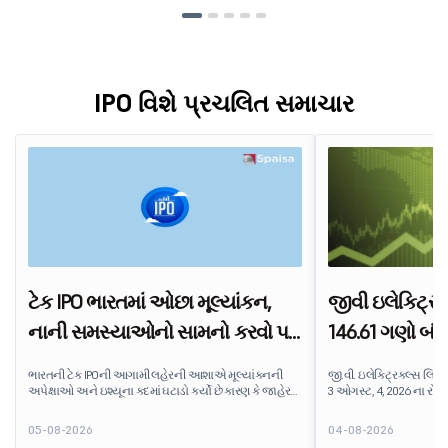
IPO વિશે પ્રચલિત સમાચાર
ટેક IPO ભારતમાં ઓછા મૂલ્યાંકન,
જીવી ઇલેક્ટ્રિક
નાની સમસ્યાઓનો સામનો કરવો પડે
146.61 ગણો બંધ 
છે
સેગમેન્ટ માંગનું ન
ભારતની ટેક IPOની આગામી લહેરની આશાએ મૂલ્યાંકનની
જી.વી. ઇલેક્ટ્રિકલ્સ લિમ
અપેક્ષાઓ અને ઇશ્યૂના કદમાં ઘટાડો કર્યો છે કારણ કે જાહેર
3 ઓગસ્ટ, 4, 2026 ના રોજ સ
બજારના રોકાણકારો ભાવ અને નફાકારકતા પર વધુ ભાર મૂકે છે.
સબસ્ક્રાઇબ કરવામાં આવી 
બજારમાં પહોંચે તે પહેલાં ભારતના ટેક લિસ્ટિંગના આગામી
સબસ્ક્રિપ્શન માટે ઉપલબ્ધ
05-08-2026
04-08-2026
પાકનું પુનઃમૂલ્યાંકન કરવામાં આવી રહ્યું છે.
શેર માટે બિડ પ્રાપ્ત થઈ છે.