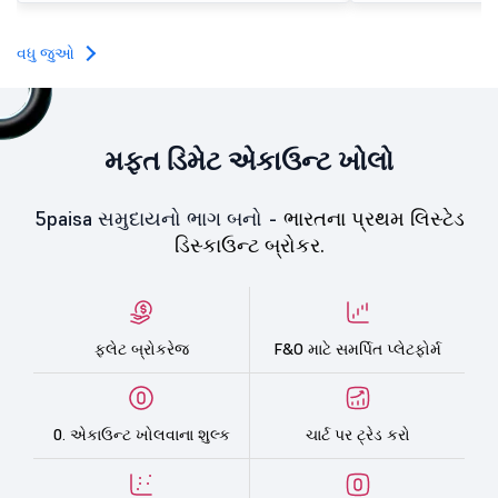
વધુ જુઓ
મફત ડિમેટ એકાઉન્ટ ખોલો
5paisa સમુદાયનો ભાગ બનો -
ભારતના પ્રથમ લિસ્ટેડ
ડિસ્કાઉન્ટ બ્રોકર.
ફ્લેટ બ્રોકરેજ
F&O માટે સમર્પિત પ્લેટફોર્મ
0. એકાઉન્ટ ખોલવાના શુલ્ક
ચાર્ટ પર ટ્રેડ કરો