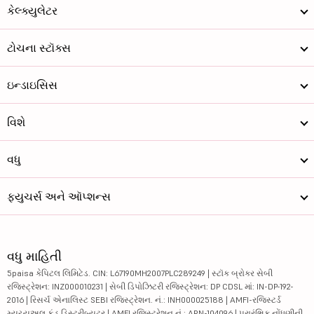
કેલ્ક્યુલેટર
ટોચના સ્ટૉક્સ
ઇન્ડાઇસિસ
વિશે
વધુ
ફ્યુચર્સ અને ઑપ્શન્સ
વધુ માહિતી
5paisa કેપિટલ લિમિટેડ. CIN: L67190MH2007PLC289249 | સ્ટૉક બ્રોકર સેબી
રજિસ્ટ્રેશન: INZ000010231 | સેબી ડિપોઝિટરી રજિસ્ટ્રેશન: DP CDSL માં: IN-DP-192-
2016 | રિસર્ચ એનાલિસ્ટ SEBI રજિસ્ટ્રેશન. નં.: INH000025188 | AMFI-રજિસ્ટર્ડ
મ્યુચ્યુઅલ ફંડ ડિસ્ટ્રીબ્યુટર | AMFI રજિસ્ટ્રેશન નં.: ARN-104096 | પ્રારંભિક નોંધણીની