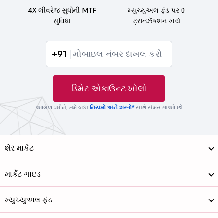
4X લીવરેજ સુધીની MTF
મ્યુચ્યુઅલ ફંડ પર 0
સુવિધા
ટ્રાન્ઝૅક્શન ખર્ચ
+91
ડિમેટ એકાઉન્ટ ખોલો
આગળ વધીને, તમે બધા
નિયમો અને શરતો*
સાથે સંમત થાઓ છો
શેર માર્કેટ
માર્કેટ ગાઇડ
મ્યુચ્યુઅલ ફંડ