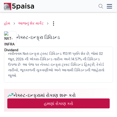
હોમ
આજનું શેર માર્કેટ
નેક્સ્ટ-ઇન્ફ્રા ડિવિડન્ડ
નવીનતમ Nxt-ઇન્ફ્રા ટ્રસ્ટ ડિવિડન્ડ ₹13.91 પ્રતિ શેર છે, જેમાં 02
જૂન, 2026 ની એક્સ-ડિવિડન્ડ તારીખ અને 14.57% ની ડિવિડન્ડ
ઉપજ છે. આ પેજ પર નેક્સ્ટ-ઇન્ફ્રા ટ્રસ્ટ ડિવિડન્ડ હિસ્ટ્રી, રેકોર્ડ
તારીખો, ભૂતકાળની ચુકવણીઓ અને આગામી ડિવિડન્ડની જાહેરાતો
જુઓ.
નેક્સ્ટ-ઇન્ફ્રામાં રોકાણ શરૂ કરો
હમણાં રોકાણ કરો