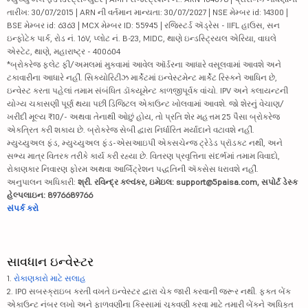
તારીખ: 30/07/2015 | ARN ની વર્તમાન માન્યતા: 30/07/2027 | NSE મેમ્બર id: 14300 |
BSE મેમ્બર id: 6363 | MCX મેમ્બર ID: 55945 | રજિસ્ટર્ડ ઍડ્રેસ - IIFL હાઉસ, સન
ઇન્ફોટેક પાર્ક, રોડ નં. 16V, પ્લોટ નં. B-23, MIDC, થાણે ઇન્ડસ્ટ્રિયલ એરિયા, વાઘલે
એસ્ટેટ, થાણે, મહારાષ્ટ્ર - 400604
*બ્રોકરેજ ફ્લેટ ફી/અમલમાં મુકવામાં આવેલ ઑર્ડરના આધારે વસૂલવામાં આવશે અને
ટકાવારીના આધારે નહીં. સિક્યોરિટીઝ માર્કેટમાં ઇન્વેસ્ટમેન્ટ માર્કેટ રિસ્કને આધિન છે,
ઇન્વેસ્ટ કરતા પહેલાં તમામ સંબંધિત ડૉક્યૂમેન્ટ કાળજીપૂર્વક વાંચો. IPV અને ક્લાયન્ટની
યોગ્ય ચકાસણી પૂર્ણ થયા પછી ડિજિટલ એકાઉન્ટ ખોલવામાં આવશે. જો શેરનું વેચાણ/
ખરીદી મૂલ્ય ₹10/- અથવા તેનાથી ઓછું હોય, તો પ્રતિ શેર મહત્તમ 25 પૈસા બ્રોકરેજ
એકત્રિત કરી શકાય છે. બ્રોકરેજ સેબી દ્વારા નિર્ધારિત મર્યાદાને વટાવશે નહીં.
મ્યુચ્યુઅલ ફંડ, મ્યુચ્યુઅલ ફંડ-એસઆઇપી એક્સચેન્જ ટ્રેડેડ પ્રૉડક્ટ નથી, અને
સભ્ય માત્ર વિતરક તરીકે કાર્ય કરી રહ્યા છે. વિતરણ પ્રવૃત્તિના સંદર્ભમાં તમામ વિવાદો,
રોકાણકાર નિવારણ ફોરમ અથવા આર્બિટ્રેશન પદ્ધતિની ઍક્સેસ ધરાવશે નહીં.
અનુપાલન અધિકારી:
શ્રી. રવિન્દ્ર કલ્વંકર, ઇમેઇલ: support@5paisa.com, સપોર્ટ ડેસ્ક
હેલ્પલાઇન: 8976689766
સંપર્ક કરો
સાવધાન ઇન્વેસ્ટર
1.
રોકાણકારો માટે સલાહ
2. IPO સબસ્ક્રાઇબ કરતી વખતે ઇન્વેસ્ટર દ્વારા ચેક જારી કરવાની જરૂર નથી. ફક્ત બેંક
એકાઉન્ટ નંબર લખો અને ફાળવણીના કિસ્સામાં ચુકવણી કરવા માટે તમારી બેંકને અધિકૃત