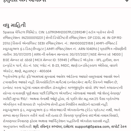
વધુ માહિતી
5paisa કેપિટલ લિમિટેડ. CIN: L67190MH2007PLC289249 | સ્ટૉક બ્રોકર સેબી
રજિસ્ટ્રેશન: INZ000010231 | સેબી ડિપોઝિટરી રજિસ્ટ્રેશન: DP CDSL માં: IN-DP-192-
2016 | રિસર્ચ એનાલિસ્ટ SEBI રજિસ્ટ્રેશન. નં.: INH000025188 | AMFI-રજિસ્ટર્ડ
મ્યુચ્યુઅલ ફંડ ડિસ્ટ્રીબ્યુટર | AMFI રજિસ્ટ્રેશન નં.: ARN-104096 | પ્રારંભિક નોંધણીની
તારીખ: 30/07/2015 | ARN ની વર્તમાન માન્યતા: 30/07/2027 | NSE મેમ્બર id: 14300 |
BSE મેમ્બર id: 6363 | MCX મેમ્બર ID: 55945 | રજિસ્ટર્ડ ઍડ્રેસ - IIFL હાઉસ, સન
ઇન્ફોટેક પાર્ક, રોડ નં. 16V, પ્લોટ નં. B-23, MIDC, થાણે ઇન્ડસ્ટ્રિયલ એરિયા, વાઘલે
એસ્ટેટ, થાણે, મહારાષ્ટ્ર - 400604
*બ્રોકરેજ ફ્લેટ ફી/અમલમાં મુકવામાં આવેલ ઑર્ડરના આધારે વસૂલવામાં આવશે અને
ટકાવારીના આધારે નહીં. સિક્યોરિટીઝ માર્કેટમાં ઇન્વેસ્ટમેન્ટ માર્કેટ રિસ્કને આધિન છે,
ઇન્વેસ્ટ કરતા પહેલાં તમામ સંબંધિત ડૉક્યૂમેન્ટ કાળજીપૂર્વક વાંચો. IPV અને ક્લાયન્ટની
યોગ્ય ચકાસણી પૂર્ણ થયા પછી ડિજિટલ એકાઉન્ટ ખોલવામાં આવશે. જો શેરનું વેચાણ/
ખરીદી મૂલ્ય ₹10/- અથવા તેનાથી ઓછું હોય, તો પ્રતિ શેર મહત્તમ 25 પૈસા બ્રોકરેજ
એકત્રિત કરી શકાય છે. બ્રોકરેજ સેબી દ્વારા નિર્ધારિત મર્યાદાને વટાવશે નહીં.
મ્યુચ્યુઅલ ફંડ, મ્યુચ્યુઅલ ફંડ-એસઆઇપી એક્સચેન્જ ટ્રેડેડ પ્રૉડક્ટ નથી, અને
સભ્ય માત્ર વિતરક તરીકે કાર્ય કરી રહ્યા છે. વિતરણ પ્રવૃત્તિના સંદર્ભમાં તમામ વિવાદો,
રોકાણકાર નિવારણ ફોરમ અથવા આર્બિટ્રેશન પદ્ધતિની ઍક્સેસ ધરાવશે નહીં.
અનુપાલન અધિકારી:
શ્રી. રવિન્દ્ર કલ્વંકર, ઇમેઇલ: support@5paisa.com, સપોર્ટ ડેસ્ક