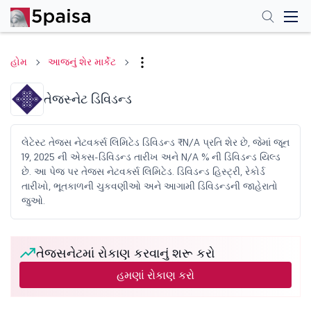
હોમ
આજનું શેર માર્કેટ
તેજસ્નેટ ડિવિડન્ડ
લેટેસ્ટ તેજસ નેટવર્ક્સ લિમિટેડ ડિવિડન્ડ ₹N/A પ્રતિ શેર છે, જેમાં જૂન
19, 2025 ની એક્સ-ડિવિડન્ડ તારીખ અને N/A % ની ડિવિડન્ડ યિલ્ડ
છે. આ પેજ પર તેજસ નેટવર્ક્સ લિમિટેડ. ડિવિડન્ડ હિસ્ટ્રી, રેકોર્ડ
તારીખો, ભૂતકાળની ચુકવણીઓ અને આગામી ડિવિડન્ડની જાહેરાતો
જુઓ.
તેજસનેટમાં રોકાણ કરવાનું શરૂ કરો
હમણાં રોકાણ કરો