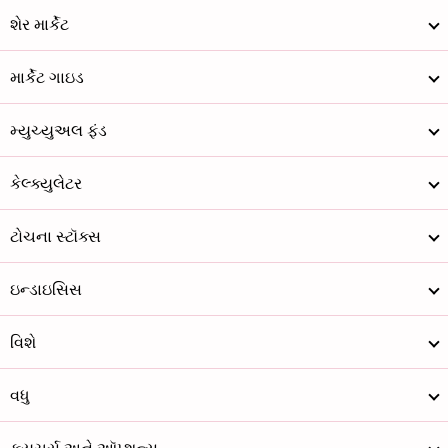
શેર માર્કેટ
માર્કેટ ગાઇડ
મ્યુચ્યુઅલ ફંડ
કેલ્ક્યુલેટર
ટોચના સ્ટૉક્સ
ઇન્ડાઇસિસ
વિશે
વધુ
ફ્યુચર્સ અને ઑપ્શન્સ