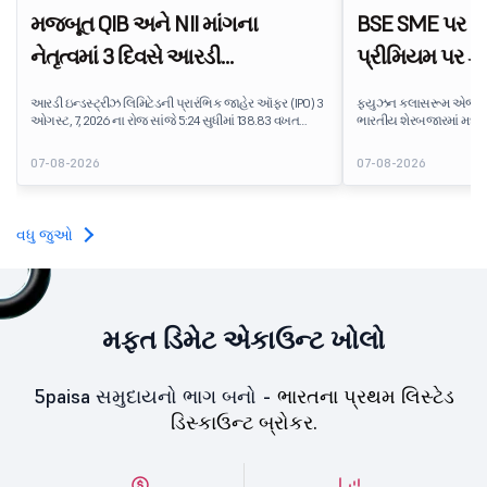
મજબૂત QIB અને NII માંગના
BSE SME પર IP
નેતૃત્વમાં 3 દિવસે આરડી
પ્રીમિયમ પર ફ
ઇન્ડસ્ટ્રીઝનો IPO 138.83 વખત
એજ્યુટેક શેરનું
આરડી ઇન્ડસ્ટ્રીઝ લિમિટેડની પ્રારંભિક જાહેર ઑફર (IPO) 3
ફ્યુઝન ક્લાસરૂમ એજ્યુટે
સબ્સ્ક્રાઇબ થયો
ઓગસ્ટ, 7, 2026 ના રોજ સાંજે 5:24 સુધીમાં 138.83 વખત
ભારતીય શેરબજારમાં મધ્
સબસ્ક્રાઇબ કરવામાં આવી હતી. પબ્લિક ઇશ્યૂને
પ્લેટફોર્મ પર શેર દીઠ ₹170
સબસ્ક્રિપ્શન માટે ઉપલબ્ધ 5,62,46,366 શેર સામે
ઇશ્યૂ કિંમત કરતાં લગભગ 7
07-08-2026
07-08-2026
7,80,88,05,383 શેર માટે બિડ પ્રાપ્ત થઈ છે.
આઇપીઓ રોકાણકારોને સામાન
ટેક્નોલોજી કંપની પ્રત્યે
ભાવનાને પ્રતિબિંબિત કરે છ
વધુ જુઓ
મફત ડિમેટ એકાઉન્ટ ખોલો
5paisa સમુદાયનો ભાગ બનો -
ભારતના પ્રથમ લિસ્ટેડ
ડિસ્કાઉન્ટ બ્રોકર.