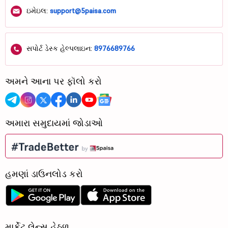
ઇમેઇલ:
support@5paisa.com
સપોર્ટ ડેસ્ક હેલ્પલાઇન:
8976689766
અમને આના પર ફૉલો કરો
અમારા સમુદાયમાં જોડાઓ
હમણાં ડાઉનલોડ કરો
માર્કેટ લેન્સ હેઠળ