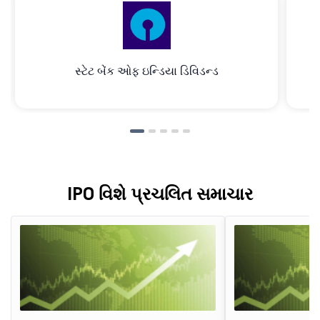
સ્ટેટ બેંક ઓફ ઇન્ડિયા ડિવિડન્ડ
IPO વિશે પ્રચલિત સમાચાર