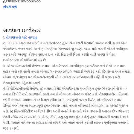
હેલ્પલાઇન: 8976689766
સંપર્ક કરો
સાવધાન ઇન્વેસ્ટર
1.
રોકાણકારો માટે સલાહ
2. IPO સબસ્ક્રાઇબ કરતી વખતે ઇન્વેસ્ટર દ્વારા ચેક જારી કરવાની જરૂર નથી. ફક્ત બેંક
એકાઉન્ટ નંબર લખો અને ફાળવણીના કિસ્સામાં ચુકવણી કરવા માટે તમારી બેંકને અધિકૃત
કરવા માટે અરજી ફોર્મમાં સાઇન ઇન કરો. રિફંડની ચિંતા કરશો નહીં કારણ કે પૈસા
ઇન્વેસ્ટરના એકાઉન્ટમાં રહે છે.
3. એક્સચેન્જમાંથી મેસેજ: તમારા એકાઉન્ટમાં અનધિકૃત ટ્રાન્ઝૅક્શનને રોકો -> તમારા
સ્ટૉક બ્રોકર્સ સાથે તમારા મોબાઇલ નંબર/ઇમેઇલ આઇડી અપડેટ કરો. દિવસના અંતે તમારા
મોબાઇલ/ઇમેઇલ પર એક્સચેન્જથી સીધા તમારા ટ્રાન્ઝૅક્શનની માહિતી પ્રાપ્ત કરો.
રોકાણકારોના હિતમાં જારી.
4. ડિપોઝિટરીમાંથી મેસેજ: a) તમારા ડિમેટ એકાઉન્ટમાં અનધિકૃત ટ્રાન્ઝૅક્શનને રોકો ->
તમારા ડિપોઝિટરી સહભાગી સાથે તમારો મોબાઇલ નંબર અપડેટ કરો. રોકાણકારોના હિતમાં
જારી કરવામાં આવેલા તે જ દિવસે સીધા CDSL તરફથી તમારા ડિમેટ એકાઉન્ટમાં તમામ
ડેબિટ અને અન્ય મહત્વપૂર્ણ ટ્રાન્ઝૅક્શન માટે તમારા રજિસ્ટર્ડ મોબાઇલ પર ઍલર્ટ પ્રાપ્ત
કરો. b) સિક્યોરિટીઝ માર્કેટમાં ડીલ કરતી વખતે કેવાયસી એક વખતની કસરત છે - એકવાર
સેબી રજિસ્ટર્ડ મધ્યસ્થી (બ્રોકર, ડીપી, મ્યુચ્યુઅલ ફંડ વગેરે) દ્વારા કેવાયસી કરવામાં આવે
પછી, જ્યારે તમે અન્ય મધ્યસ્થીનો સંપર્ક કરો ત્યારે તમારે ફરીથી સમાન પ્રક્રિયા કરવાની
જરૂર નથી.