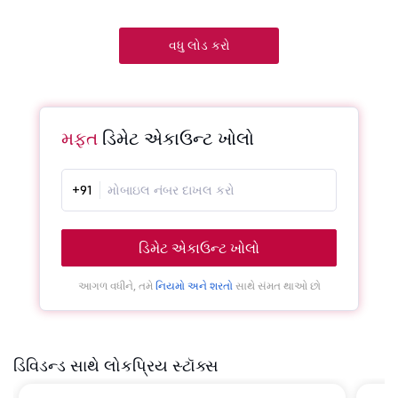
વધુ લોડ કરો
મફત
ડિમેટ એકાઉન્ટ ખોલો
+91
ડિમેટ એકાઉન્ટ ખોલો
આગળ વધીને, તમે
નિયમો અને શરતો
સાથે સંમત થાઓ છો
ડિવિડન્ડ સાથે લોકપ્રિય સ્ટૉક્સ