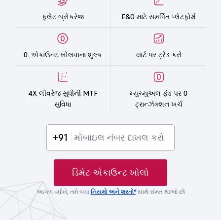
ફ્લેટ બ્રોકરેજ
F&O માટે સમર્પિત પ્લેટફોર્મ
0. એકાઉન્ટ ખોલવાના શુલ્ક
ચાર્ટ પર ટ્રેડ કરો
4X લીવરેજ સુધીની MTF
મ્યુચ્યુઅલ ફંડ પર 0
સુવિધા
ટ્રાન્ઝૅક્શન ખર્ચ
+91
ડિમેટ એકાઉન્ટ ખોલો
આગળ વધીને, તમે બધા
નિયમો અને શરતો*
સાથે સંમત થાઓ છો