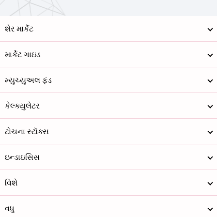
શેર માર્કેટ
માર્કેટ ગાઇડ
મ્યુચ્યુઅલ ફંડ
કેલ્ક્યુલેટર
ટોચના સ્ટૉક્સ
ઇન્ડાઇસિસ
વિશે
વધુ