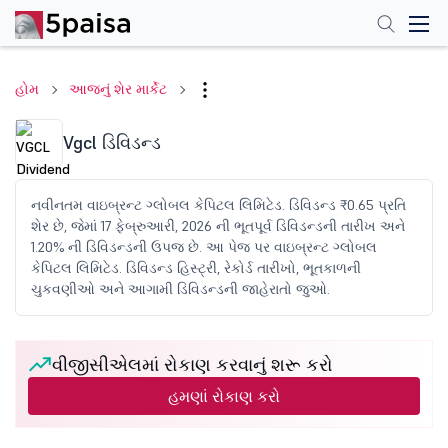
હોમ
આજનું શેર માર્કેટ
Vgcl ડિવિડન્ડ
નવીનતમ વાઇબ્રન્ટ ગ્લોબલ કેપિટલ લિમિટેડ. ડિવિડન્ડ ₹0.65 પ્રતિ
શેર છે, જેમાં 17 ફેબ્રુઆરી, 2026 ની ભૂતપૂર્વ ડિવિડન્ડની તારીખ અને
1.20% ની ડિવિડન્ડની ઉપજ છે. આ પેજ પર વાઇબ્રન્ટ ગ્લોબલ
કેપિટલ લિમિટેડ. ડિવિડન્ડ હિસ્ટ્રી, રેકોર્ડ તારીખો, ભૂતકાળની
ચુકવણીઓ અને આગામી ડિવિડન્ડની જાહેરાતો જુઓ.
વીજીસીએલમાં રોકાણ કરવાનું શરૂ કરો
હમણાં રોકાણ કરો