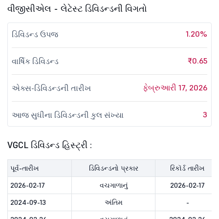
વીજીસીએલ - લેટેસ્ટ ડિવિડન્ડની વિગતો
1.20%
ડિવિડન્ડ ઉપજ
₹0.65
વાર્ષિક ડિવિડન્ડ
ફેબ્રુઆરી 17, 2026
એક્સ-ડિવિડન્ડની તારીખ
3
આજ સુધીના ડિવિડન્ડની કુલ સંખ્યા
VGCL ડિવિડન્ડ હિસ્ટ્રી :
પૂર્વ-તારીખ
ડિવિડન્ડનો પ્રકાર
રિકૉર્ડ તારીખ
2026-02-17
વચગાળાનું
2026-02-17
2024-09-13
અંતિમ
-