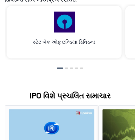
સ્ટેટ બેંક ઓફ ઇન્ડિયા ડિવિડન્ડ
IPO વિશે પ્રચલિત સમાચાર