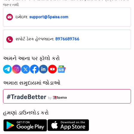
જરૂર નથી.
ઇમેઇલ:
support@5paisa.com
સપોર્ટ ડેસ્ક હેલ્પલાઇન:
8976689766
અમને આના પર ફૉલો કરો
અમારા સમુદાયમાં જોડાઓ
હમણાં ડાઉનલોડ કરો