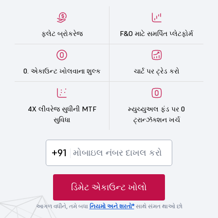
ફ્લેટ બ્રોકરેજ
F&O માટે સમર્પિત પ્લેટફોર્મ
0. એકાઉન્ટ ખોલવાના શુલ્ક
ચાર્ટ પર ટ્રેડ કરો
4X લીવરેજ સુધીની MTF
મ્યુચ્યુઅલ ફંડ પર 0
સુવિધા
ટ્રાન્ઝૅક્શન ખર્ચ
+91
ડિમેટ એકાઉન્ટ ખોલો
આગળ વધીને, તમે બધા
નિયમો અને શરતો*
સાથે સંમત થાઓ છો