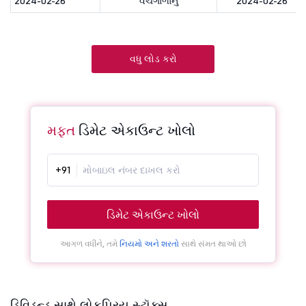
2024-02-26
વચગાળાનું
2024-02-26
વધુ લોડ કરો
મફત
ડિમેટ એકાઉન્ટ ખોલો
+91
ડિમેટ એકાઉન્ટ ખોલો
આગળ વધીને, તમે
નિયમો અને શરતો
સાથે સંમત થાઓ છો
ડિવિડન્ડ સાથે લોકપ્રિય સ્ટૉક્સ