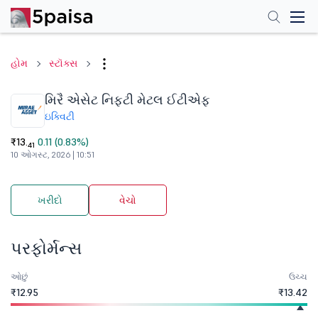
હોમ
સ્ટૉક્સ
મિરૈ એસેટ નિફ્ટી મેટલ ઈટીએફ
ઇક્વિટી
₹13.
0.11 (0.83%)
41
10 ઓગસ્ટ, 2026 | 10:51
ખરીદો
વેચો
પરફોર્મન્સ
ઓછું
ઉચ્ચ
₹12.95
₹13.42