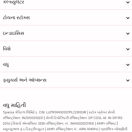
કેલ્ક્યુલેટર
ટોચના સ્ટૉક્સ
ઇન્ડાઇસિસ
વિશે
વધુ
ફ્યુચર્સ અને ઑપ્શન્સ
વધુ માહિતી
5paisa કેપિટલ લિમિટેડ. CIN: L67190MH2007PLC289249 | સ્ટૉક બ્રોકર સેબી
રજિસ્ટ્રેશન: INZ000010231 | સેબી ડિપોઝિટરી રજિસ્ટ્રેશન: DP CDSL માં: IN-DP-192-
2016 | રિસર્ચ એનાલિસ્ટ SEBI રજિસ્ટ્રેશન. નં.: INH000025188 | AMFI-રજિસ્ટર્ડ
મ્યુચ્યુઅલ ફંડ ડિસ્ટ્રીબ્યુટર | AMFI રજિસ્ટ્રેશન નં.: ARN-104096 | પ્રારંભિક નોંધણીની