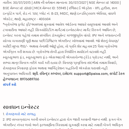
તારીખ: 30/07/2015 | ARN ની વર્તમાન માન્યતા: 30/07/2027 | NSE મેમ્બર id: 14300 |
BSE મેમ્બર id: 6363 | MCX મેમ્બર ID: 55945 | રજિસ્ટર્ડ ઍડ્રેસ - IIFL હાઉસ, સન
ઇન્ફોટેક પાર્ક, રોડ નં. 16V, પ્લોટ નં. B-23, MIDC, થાણે ઇન્ડસ્ટ્રિયલ એરિયા, વાઘલે
એસ્ટેટ, થાણે, મહારાષ્ટ્ર - 400604
*બ્રોકરેજ ફ્લેટ ફી/અમલમાં મુકવામાં આવેલ ઑર્ડરના આધારે વસૂલવામાં આવશે અને
ટકાવારીના આધારે નહીં. સિક્યોરિટીઝ માર્કેટમાં ઇન્વેસ્ટમેન્ટ માર્કેટ રિસ્કને આધિન છે,
ઇન્વેસ્ટ કરતા પહેલાં તમામ સંબંધિત ડૉક્યૂમેન્ટ કાળજીપૂર્વક વાંચો. IPV અને ક્લાયન્ટની
યોગ્ય ચકાસણી પૂર્ણ થયા પછી ડિજિટલ એકાઉન્ટ ખોલવામાં આવશે. જો શેરનું વેચાણ/
ખરીદી મૂલ્ય ₹10/- અથવા તેનાથી ઓછું હોય, તો પ્રતિ શેર મહત્તમ 25 પૈસા બ્રોકરેજ
એકત્રિત કરી શકાય છે. બ્રોકરેજ સેબી દ્વારા નિર્ધારિત મર્યાદાને વટાવશે નહીં.
મ્યુચ્યુઅલ ફંડ, મ્યુચ્યુઅલ ફંડ-એસઆઇપી એક્સચેન્જ ટ્રેડેડ પ્રૉડક્ટ નથી, અને
સભ્ય માત્ર વિતરક તરીકે કાર્ય કરી રહ્યા છે. વિતરણ પ્રવૃત્તિના સંદર્ભમાં તમામ વિવાદો,
રોકાણકાર નિવારણ ફોરમ અથવા આર્બિટ્રેશન પદ્ધતિની ઍક્સેસ ધરાવશે નહીં.
અનુપાલન અધિકારી:
શ્રી. રવિન્દ્ર કલ્વંકર, ઇમેઇલ: support@5paisa.com, સપોર્ટ ડેસ્ક
હેલ્પલાઇન: 8976689766
સંપર્ક કરો
સાવધાન ઇન્વેસ્ટર
1.
રોકાણકારો માટે સલાહ
2. IPO સબસ્ક્રાઇબ કરતી વખતે ઇન્વેસ્ટર દ્વારા ચેક જારી કરવાની જરૂર નથી. ફક્ત બેંક
એકાઉન્ટ નંબર લખો અને ફાળવણીના કિસ્સામાં ચુકવણી કરવા માટે તમારી બેંકને અધિકૃત