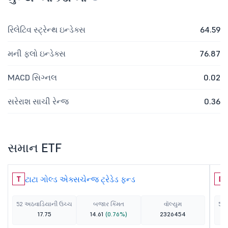
રિલેટિવ સ્ટ્રેન્થ ઇન્ડેક્સ
64.59
મની ફ્લો ઇન્ડેક્સ
76.87
MACD સિગ્નલ
0.02
સરેરાશ સાચી રેન્જ
0.36
સમાન ETF
ટાટા ગોલ્ડ એક્સચેન્જ ટ્રેડેડ ફન્ડ
T
D
52 અઠવાડિયાની ઉચ્ચ
બજાર કિંમત
વૉલ્યુમ
52 
17.75
14.61
(0.76%)
2326454