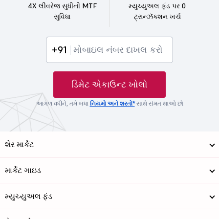
4X લીવરેજ સુધીની MTF
મ્યુચ્યુઅલ ફંડ પર 0
સુવિધા
ટ્રાન્ઝૅક્શન ખર્ચ
+91
ડિમેટ એકાઉન્ટ ખોલો
આગળ વધીને, તમે બધા
નિયમો અને શરતો*
સાથે સંમત થાઓ છો
શેર માર્કેટ
માર્કેટ ગાઇડ
મ્યુચ્યુઅલ ફંડ