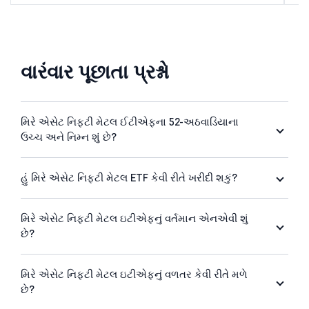
વારંવાર પૂછાતા પ્રશ્નો
મિરે એસેટ નિફ્ટી મેટલ ઈટીએફના 52-અઠવાડિયાના
ઉચ્ચ અને નિમ્ન શું છે?
હું મિરે એસેટ નિફ્ટી મેટલ ETF કેવી રીતે ખરીદી શકું?
મિરે એસેટ નિફ્ટી મેટલ ઇટીએફનું વર્તમાન એનએવી શું
છે?
મિરે એસેટ નિફ્ટી મેટલ ઇટીએફનું વળતર કેવી રીતે મળે
છે?