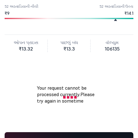
52 અઠવાડિયાની નીચી
52 અઠવાડિયાની ઉચ્ચ
₹9
₹14.1
ઓપન પ્રાઇસ
પાછલું બંધ
વૉલ્યુમ
₹13.32
₹13.3
106135