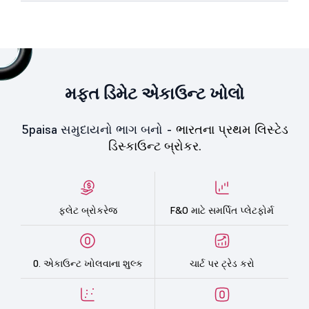
મફત ડિમેટ એકાઉન્ટ ખોલો
5paisa સમુદાયનો ભાગ બનો -
ભારતના પ્રથમ લિસ્ટેડ
ડિસ્કાઉન્ટ બ્રોકર.
ફ્લેટ બ્રોકરેજ
F&O માટે સમર્પિત પ્લેટફોર્મ
0. એકાઉન્ટ ખોલવાના શુલ્ક
ચાર્ટ પર ટ્રેડ કરો