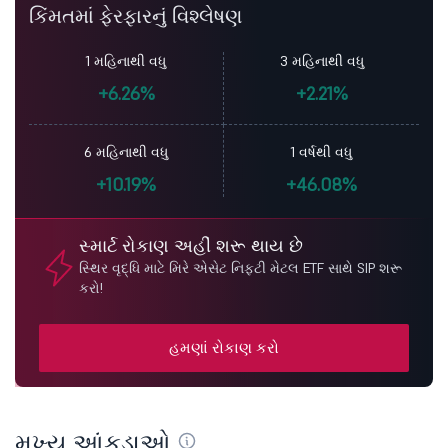
કિંમતમાં ફેરફારનું વિશ્લેષણ
1 મહિનાથી વધુ
3 મહિનાથી વધુ
+6.26%
+2.21%
6 મહિનાથી વધુ
1 વર્ષથી વધુ
+10.19%
+46.08%
સ્માર્ટ રોકાણ અહીં શરૂ થાય છે
સ્થિર વૃદ્ધિ માટે મિરે એસેટ નિફ્ટી મેટલ ETF સાથે SIP શરૂ
કરો!
હમણાં રોકાણ કરો
મુખ્ય આંકડાઓ