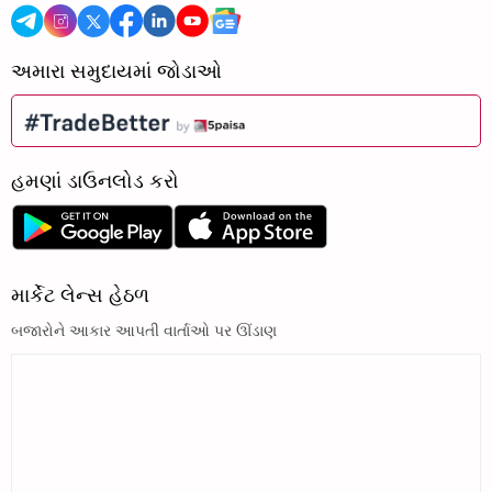
અમારા સમુદાયમાં જોડાઓ
હમણાં ડાઉનલોડ કરો
માર્કેટ લેન્સ હેઠળ
બજારોને આકાર આપતી વાર્તાઓ પર ઊંડાણ