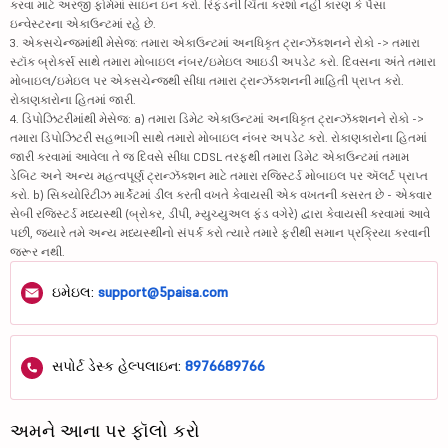
કરવા માટે અરજી ફોર્મમાં સાઇન ઇન કરો. રિફંડની ચિંતા કરશો નહીં કારણ કે પૈસા
ઇન્વેસ્ટરના એકાઉન્ટમાં રહે છે.
3. એક્સચેન્જમાંથી મેસેજ: તમારા એકાઉન્ટમાં અનધિકૃત ટ્રાન્ઝૅક્શનને રોકો -> તમારા
સ્ટૉક બ્રોકર્સ સાથે તમારા મોબાઇલ નંબર/ઇમેઇલ આઇડી અપડેટ કરો. દિવસના અંતે તમારા
મોબાઇલ/ઇમેઇલ પર એક્સચેન્જથી સીધા તમારા ટ્રાન્ઝૅક્શનની માહિતી પ્રાપ્ત કરો.
રોકાણકારોના હિતમાં જારી.
4. ડિપોઝિટરીમાંથી મેસેજ: a) તમારા ડિમેટ એકાઉન્ટમાં અનધિકૃત ટ્રાન્ઝૅક્શનને રોકો ->
તમારા ડિપોઝિટરી સહભાગી સાથે તમારો મોબાઇલ નંબર અપડેટ કરો. રોકાણકારોના હિતમાં
જારી કરવામાં આવેલા તે જ દિવસે સીધા CDSL તરફથી તમારા ડિમેટ એકાઉન્ટમાં તમામ
ડેબિટ અને અન્ય મહત્વપૂર્ણ ટ્રાન્ઝૅક્શન માટે તમારા રજિસ્ટર્ડ મોબાઇલ પર ઍલર્ટ પ્રાપ્ત
કરો. b) સિક્યોરિટીઝ માર્કેટમાં ડીલ કરતી વખતે કેવાયસી એક વખતની કસરત છે - એકવાર
સેબી રજિસ્ટર્ડ મધ્યસ્થી (બ્રોકર, ડીપી, મ્યુચ્યુઅલ ફંડ વગેરે) દ્વારા કેવાયસી કરવામાં આવે
પછી, જ્યારે તમે અન્ય મધ્યસ્થીનો સંપર્ક કરો ત્યારે તમારે ફરીથી સમાન પ્રક્રિયા કરવાની
જરૂર નથી.
ઇમેઇલ:
support@5paisa.com
સપોર્ટ ડેસ્ક હેલ્પલાઇન:
8976689766
અમને આના પર ફૉલો કરો