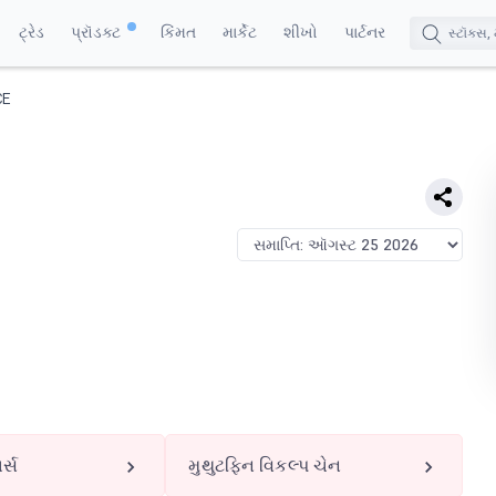
ટ્રેડ
પ્રૉડક્ટ
કિંમત
માર્કેટ
શીખો
પાર્ટનર
CE
ર્સ
મુથુટફિન વિકલ્પ ચેન