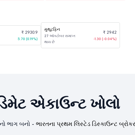
મુથૂટફિન
₹ 2930.9
₹ 2942
27 ઑક્ટોબર સમાપ્ત
5.70 (0.19%)
-1.30 (-0.04%)
થાય છે
િમેટ એકાઉન્ટ ખોલો
યનો ભાગ બનો -
ભારતના પ્રથમ લિસ્ટેડ ડિસ્કાઉન્ટ બ્રોકર