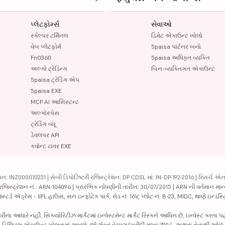
પ્લેટફોર્મ્સ
સેવાઓ
સ્કેલ્પર ટર્મિનલ
ડિમેટ એકાઉન્ટ ખોલો
વેબ પ્લેટફોર્મ
5paisa પાર્ટનર બનો
FnO360
5paisa અધિકૃત વ્યક્તિ
અલ્ગો ટ્રેડિન્ગ
બિન-વ્યક્તિગત એકાઉન્ટ
5paisa ટ્રેડિંગ એપ
5paisa EXE
MCP AI આસિસ્ટન્ટ
અલ્ગોસ્પેસ
ટ્રેડિંગ વ્યૂ
ડેવલપર API
ક્વૉન્ટ ટાવર EXE
ન: INZ000010231 | સેબી ડિપોઝિટરી રજિસ્ટ્રેશન: DP CDSL માં: IN-DP-192-2016 | રિસર્ચ એન
 રજિસ્ટ્રેશન નં.: ARN-104096 | પ્રારંભિક નોંધણીની તારીખ: 30/07/2015 | ARN ની વર્તમાન માન
્ટર્ડ ઍડ્રેસ - IIFL હાઉસ, સન ઇન્ફોટેક પાર્ક, રોડ નં. 16V, પ્લોટ નં. B-23, MIDC, થાણે ઇન્ડસ
ધારે નહીં. સિક્યોરિટીઝ માર્કેટમાં ઇન્વેસ્ટમેન્ટ માર્કેટ રિસ્કને આધિન છે, ઇન્વેસ્ટ કરતા પ
પછી ડિજિટલ એકાઉન્ટ ખોલવામાં આવશે. જો શેરનું વેચાણ/ખરીદી મૂલ્ય ₹10/- અથવા તેનાથી ઓછું 