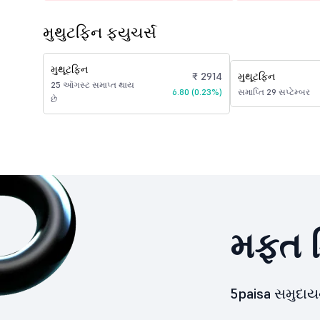
મુથુટફિન ફ્યુચર્સ
મુથૂટફિન
₹ 2914
મુથૂટફિન
25 ઑગસ્ટ સમાપ્ત થાય
6.80 (0.23%)
સમાપ્તિ 29 સપ્ટેમ્બર
છે
મફત ડ
5paisa સમુદા