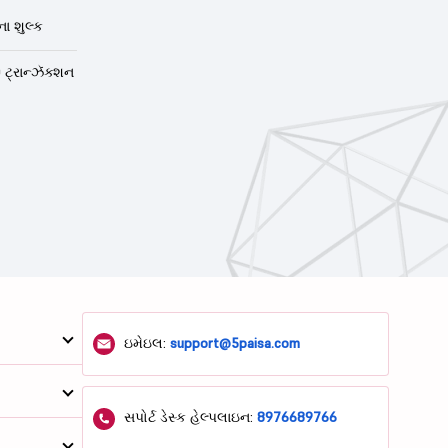
ા શુલ્ક
 ટ્રાન્ઝૅક્શન
ઇમેઇલ:
support@5paisa.com
સપોર્ટ ડેસ્ક હેલ્પલાઇન:
8976689766