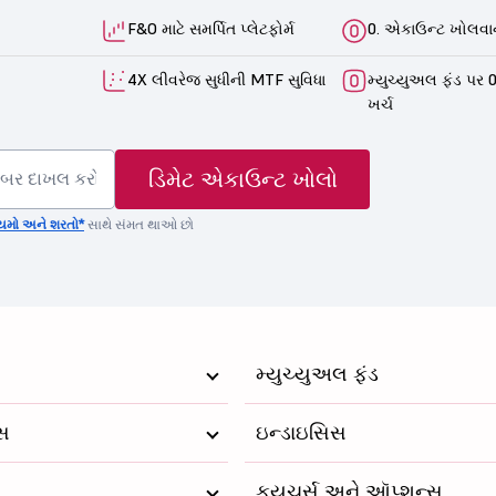
F&O માટે સમર્પિત પ્લેટફોર્મ
0. એકાઉન્ટ ખોલવાન
4X લીવરેજ સુધીની MTF સુવિધા
મ્યુચ્યુઅલ ફંડ પર 0
ખર્ચ
ડિમેટ એકાઉન્ટ ખોલો
યમો અને શરતો*
સાથે સંમત થાઓ છો
મ્યુચ્યુઅલ ફંડ
્સ
ઇન્ડાઇસિસ
ફ્યુચર્સ અને ઑપ્શન્સ