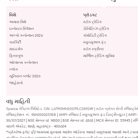
વિશે
પ્રૉડક્ટ
અમારા વિશે
સ્ટૉક ટ્રેડિંગ
ઇન્વેસ્ટર રિલેશન
ડેરિવેટિવ્ઝ ટ્રેડિંગ
અલ્ગો કન્વેન્શન 2026
કૉમોડિટી ટ્રેડિંગ
કારકિર્દી
મ્યુચ્યુઅલ ફંડ
સાઇટમેપ
સ્ટૉક સ્ક્રીનર
ફિનસ્કૂલ
માર્જિન ટ્રેડિંગ સુવિધા
ઑપ્શન્સ કન્વેન્શન
બ્લૉગ
યૂનિયન બજેટ 2026
જાહેરાતો
વધુ માહિતી
5paisa કેપિટલ લિમિટેડ. CIN: L67190MH2007PLC289249 | સ્ટૉક બ્રોકર સેબી રજિસ્ટ્રેશ
રજિસ્ટ્રેશન. નં.: INH000025188 | AMFI-રજિસ્ટર્ડ મ્યુચ્યુઅલ ફંડ ડિસ્ટ્રીબ્યુટર | AMFI
30/07/2027 | NSE મેમ્બર id: 14300 | BSE મેમ્બર id: 6363 | MCX મેમ્બર ID: 55945 | રજિસ
વાઘલે એસ્ટેટ, થાણે, મહારાષ્ટ્ર - 400604
*બ્રોકરેજ ફ્લેટ ફી/અમલમાં મુકવામાં આવેલ ઑર્ડરના આધારે વસૂલવામાં આવશે અને ટકાવારીના આ
સંબંધિત ડૉક્યૂમેન્ટ કાળજીપૂર્વક વાંચો. IPV અને ક્લાયન્ટની યોગ્ય ચકાસણી પૂર્ણ થયા 