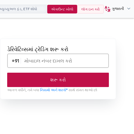
ગુજરાતી
એકાઉન્ટ ખોલો
લૉગ ઇન કરો
ડેરિવેટિવ્સમાં ટ્રેડિંગ શરૂ કરો
+91
શરૂ કરો
આગળ વધીને, તમે બધા
નિયમો અને શરતો*
સાથે સંમત થાઓ છો