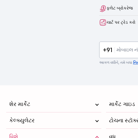
ફ્લેટ બ્રોકરેજ
ચાર્ટ પર ટ્રેડ કરો
+91
આગળ વધીને, તમે બધા
નિ
શેર માર્કેટ
માર્કેટ ગાઇડ
કેલ્ક્યુલેટર
ટોચના સ્ટૉક
વિશે
વધુ