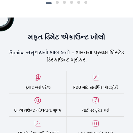
મફત ડિમેટ એકાઉન્ટ ખોલો
5paisa સમુદાયનો ભાગ બનો -
ભારતના પ્રથમ લિસ્ટેડ
ડિસ્કાઉન્ટ બ્રોકર.
ફ્લેટ બ્રોકરેજ
F&O માટે સમર્પિત પ્લેટફોર્મ
0. એકાઉન્ટ ખોલવાના શુલ્ક
ચાર્ટ પર ટ્રેડ કરો