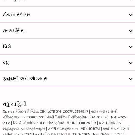
ટોચના સ્ટૉક્સ
ઇન્ડાઇસિસ
વિશે
વધુ
ફ્યુચર્સ અને ઑપ્શન્સ
વધુ માહિતી
5paisa કેપિટલ લિમિટેડ. CIN: L67190MH2007PLC289249 | સ્ટૉક બ્રોકર સેબી
રજિસ્ટ્રેશન: INZ000010231 | સેબી ડિપોઝિટરી રજિસ્ટ્રેશન: DP CDSL માં: IN-DP-192-
2016 | રિસર્ચ એનાલિસ્ટ SEBI રજિસ્ટ્રેશન. નં.: INH000025188 | AMFI-રજિસ્ટર્ડ
મ્યુચ્યુઅલ ફંડ ડિસ્ટ્રીબ્યુટર | AMFI રજિસ્ટ્રેશન નં.: ARN-104096 | પ્રારંભિક નોંધણીની
તારીખ: 30/07/2015 | ARN ની વર્તમાન માન્યતા: 30/07/2027 | NSE મેમ્બર id: 14300 |