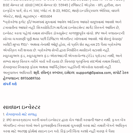
BSE મેમ્બર id: 6363 | MCX મેમ્બર ID: 55945 | રજિસ્ટર્ડ ઍડ્રેસ - IIFL હાઉસ, સન
ઇન્ફોટેક પાર્ક, રોડ નં. 16V, પ્લોટ નં. B-23, MIDC, થાણે ઇન્ડસ્ટ્રિયલ એરિયા, વાઘલે
એસ્ટેટ, થાણે, મહારાષ્ટ્ર - 400604
*બ્રોકરેજ ફ્લેટ ફી/અમલમાં મુકવામાં આવેલ ઑર્ડરના આધારે વસૂલવામાં આવશે અને
ટકાવારીના આધારે નહીં. સિક્યોરિટીઝ માર્કેટમાં ઇન્વેસ્ટમેન્ટ માર્કેટ રિસ્કને આધિન છે,
ઇન્વેસ્ટ કરતા પહેલાં તમામ સંબંધિત ડૉક્યૂમેન્ટ કાળજીપૂર્વક વાંચો. IPV અને ક્લાયન્ટની
યોગ્ય ચકાસણી પૂર્ણ થયા પછી ડિજિટલ એકાઉન્ટ ખોલવામાં આવશે. જો શેરનું વેચાણ/
ખરીદી મૂલ્ય ₹10/- અથવા તેનાથી ઓછું હોય, તો પ્રતિ શેર મહત્તમ 25 પૈસા બ્રોકરેજ
એકત્રિત કરી શકાય છે. બ્રોકરેજ સેબી દ્વારા નિર્ધારિત મર્યાદાને વટાવશે નહીં.
મ્યુચ્યુઅલ ફંડ, મ્યુચ્યુઅલ ફંડ-એસઆઇપી એક્સચેન્જ ટ્રેડેડ પ્રૉડક્ટ નથી, અને
સભ્ય માત્ર વિતરક તરીકે કાર્ય કરી રહ્યા છે. વિતરણ પ્રવૃત્તિના સંદર્ભમાં તમામ વિવાદો,
રોકાણકાર નિવારણ ફોરમ અથવા આર્બિટ્રેશન પદ્ધતિની ઍક્સેસ ધરાવશે નહીં.
અનુપાલન અધિકારી:
શ્રી. રવિન્દ્ર કલ્વંકર, ઇમેઇલ: support@5paisa.com, સપોર્ટ ડેસ્ક
હેલ્પલાઇન: 8976689766
સંપર્ક કરો
સાવધાન ઇન્વેસ્ટર
1.
રોકાણકારો માટે સલાહ
2. IPO સબસ્ક્રાઇબ કરતી વખતે ઇન્વેસ્ટર દ્વારા ચેક જારી કરવાની જરૂર નથી. ફક્ત બેંક
એકાઉન્ટ નંબર લખો અને ફાળવણીના કિસ્સામાં ચુકવણી કરવા માટે તમારી બેંકને અધિકૃત
કરવા માટે અરજી ફોર્મમાં સાઇન ઇન કરો. રિફંડની ચિંતા કરશો નહીં કારણ કે પૈસા