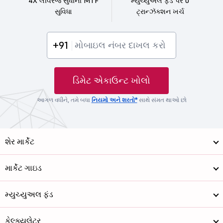
4X લીવરેજ સુધીની MTF
મ્યુચ્યુઅલ ફંડ પર 0
સુવિધા
ટ્રાન્ઝૅક્શન ખર્ચ
+91
ડિમેટ એકાઉન્ટ ખોલો
આગળ વધીને, તમે બધા
નિયમો અને શરતો*
સાથે સંમત થાઓ છો
શેર માર્કેટ
માર્કેટ ગાઇડ
મ્યુચ્યુઅલ ફંડ
કેલ્ક્યુલેટર