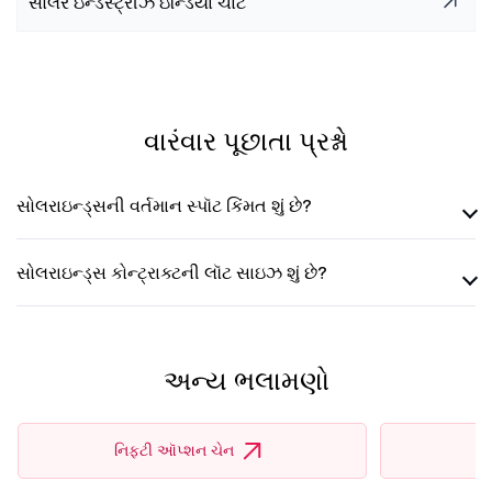
સોલર ઇન્ડસ્ટ્રીઝ ઇન્ડિયા ચાર્ટ
વારંવાર પૂછાતા પ્રશ્નો
સોલરાઇન્ડ્સની વર્તમાન સ્પૉટ કિંમત શું છે?
સોલરાઇન્ડ્સ કોન્ટ્રાક્ટની લૉટ સાઇઝ શું છે?
અન્ય ભલામણો
નિફ્ટી ઑપ્શન ચેન