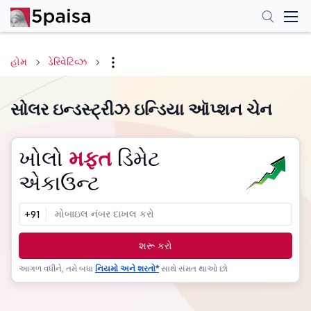
હોમ
ડેરિવેટિવ્ઝ
સોલર ઇન્ડસ્ટ્રીઝ ઇન્ડિયા ઑપ્શન ચેન
ખોલો
મફત
ડિમેટ
એકાઉન્ટ
+91
શરૂ કરો
આગળ વધીને, તમે બધા
નિયમો અને શરતો*
સાથે સંમત થાઓ છો