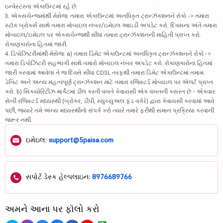
ઇન્વેસ્ટરના એકાઉન્ટમાં રહે છે.
3. એક્સચેન્જમાંથી મેસેજ: તમારા એકાઉન્ટમાં અનધિકૃત ટ્રાન્ઝૅક્શનને રોકો -> તમારા
સ્ટૉક બ્રોકર્સ સાથે તમારા મોબાઇલ નંબર/ઇમેઇલ આઇડી અપડેટ કરો. દિવસના અંતે તમારા
મોબાઇલ/ઇમેઇલ પર એક્સચેન્જથી સીધા તમારા ટ્રાન્ઝૅક્શનની માહિતી પ્રાપ્ત કરો.
રોકાણકારોના હિતમાં જારી.
4. ડિપોઝિટરીમાંથી મેસેજ: a) તમારા ડિમેટ એકાઉન્ટમાં અનધિકૃત ટ્રાન્ઝૅક્શનને રોકો ->
તમારા ડિપોઝિટરી સહભાગી સાથે તમારો મોબાઇલ નંબર અપડેટ કરો. રોકાણકારોના હિતમાં
જારી કરવામાં આવેલા તે જ દિવસે સીધા CDSL તરફથી તમારા ડિમેટ એકાઉન્ટમાં તમામ
ડેબિટ અને અન્ય મહત્વપૂર્ણ ટ્રાન્ઝૅક્શન માટે તમારા રજિસ્ટર્ડ મોબાઇલ પર ઍલર્ટ પ્રાપ્ત
કરો. b) સિક્યોરિટીઝ માર્કેટમાં ડીલ કરતી વખતે કેવાયસી એક વખતની કસરત છે - એકવાર
સેબી રજિસ્ટર્ડ મધ્યસ્થી (બ્રોકર, ડીપી, મ્યુચ્યુઅલ ફંડ વગેરે) દ્વારા કેવાયસી કરવામાં આવે
પછી, જ્યારે તમે અન્ય મધ્યસ્થીનો સંપર્ક કરો ત્યારે તમારે ફરીથી સમાન પ્રક્રિયા કરવાની
જરૂર નથી.
ઇમેઇલ:
support@5paisa.com
સપોર્ટ ડેસ્ક હેલ્પલાઇન:
8976689766
અમને આના પર ફૉલો કરો