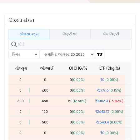
વિકલ્પ ચેઇન
સોલરાઇન્ડ્સ
નિફ્ટી 50
બેંક નિફ્ટી
કિંમત
વૉલ્યુમ
ઓઆઈ
OI CHG/%
LTP (Chg %)
સ્ટ
0
0
0
(0.00%)
₹0
(0.00%)
14
0
600
0
(0.00%)
₹3779.6
(0.15%)
15
300
450
50
(12.50%)
₹3006.3
(-5.86%)
15
0
100
0
(0.00%)
₹2643.15
(0.00%)
15
0
500
0
(0.00%)
₹2540.4
(0.00%)
16
0
0
0
(0.00%)
₹0
(0.00%)
16