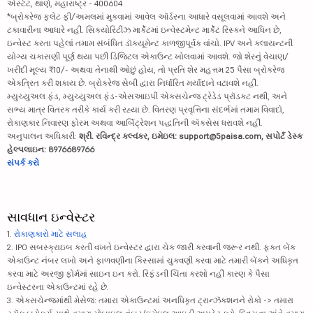
એસ્ટેટ, થાણે, મહારાષ્ટ્ર - 400604
*બ્રોકરેજ ફ્લેટ ફી/અમલમાં મુકવામાં આવેલ ઑર્ડરના આધારે વસૂલવામાં આવશે અને
ટકાવારીના આધારે નહીં. સિક્યોરિટીઝ માર્કેટમાં ઇન્વેસ્ટમેન્ટ માર્કેટ રિસ્કને આધિન છે,
ઇન્વેસ્ટ કરતા પહેલાં તમામ સંબંધિત ડૉક્યૂમેન્ટ કાળજીપૂર્વક વાંચો. IPV અને ક્લાયન્ટની
યોગ્ય ચકાસણી પૂર્ણ થયા પછી ડિજિટલ એકાઉન્ટ ખોલવામાં આવશે. જો શેરનું વેચાણ/
ખરીદી મૂલ્ય ₹10/- અથવા તેનાથી ઓછું હોય, તો પ્રતિ શેર મહત્તમ 25 પૈસા બ્રોકરેજ
એકત્રિત કરી શકાય છે. બ્રોકરેજ સેબી દ્વારા નિર્ધારિત મર્યાદાને વટાવશે નહીં.
મ્યુચ્યુઅલ ફંડ, મ્યુચ્યુઅલ ફંડ-એસઆઇપી એક્સચેન્જ ટ્રેડેડ પ્રૉડક્ટ નથી, અને
સભ્ય માત્ર વિતરક તરીકે કાર્ય કરી રહ્યા છે. વિતરણ પ્રવૃત્તિના સંદર્ભમાં તમામ વિવાદો,
રોકાણકાર નિવારણ ફોરમ અથવા આર્બિટ્રેશન પદ્ધતિની ઍક્સેસ ધરાવશે નહીં.
અનુપાલન અધિકારી:
શ્રી. રવિન્દ્ર કલ્વંકર, ઇમેઇલ: support@5paisa.com, સપોર્ટ ડેસ્ક
હેલ્પલાઇન: 8976689766
સંપર્ક કરો
સાવધાન ઇન્વેસ્ટર
1.
રોકાણકારો માટે સલાહ
2. IPO સબસ્ક્રાઇબ કરતી વખતે ઇન્વેસ્ટર દ્વારા ચેક જારી કરવાની જરૂર નથી. ફક્ત બેંક
એકાઉન્ટ નંબર લખો અને ફાળવણીના કિસ્સામાં ચુકવણી કરવા માટે તમારી બેંકને અધિકૃત
કરવા માટે અરજી ફોર્મમાં સાઇન ઇન કરો. રિફંડની ચિંતા કરશો નહીં કારણ કે પૈસા
ઇન્વેસ્ટરના એકાઉન્ટમાં રહે છે.
3. એક્સચેન્જમાંથી મેસેજ: તમારા એકાઉન્ટમાં અનધિકૃત ટ્રાન્ઝૅક્શનને રોકો -> તમારા