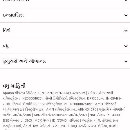
ઇન્ડાઇસિસ
વિશે
વધુ
ફ્યુચર્સ અને ઑપ્શન્સ
વધુ માહિતી
5paisa કેપિટલ લિમિટેડ. CIN: L67190MH2007PLC289249 | સ્ટૉક બ્રોકર સેબી
રજિસ્ટ્રેશન: INZ000010231 | સેબી ડિપોઝિટરી રજિસ્ટ્રેશન: DP CDSL માં: IN-DP-192-
2016 | રિસર્ચ એનાલિસ્ટ SEBI રજિસ્ટ્રેશન. નં.: INH000025188 | AMFI-રજિસ્ટર્ડ
મ્યુચ્યુઅલ ફંડ ડિસ્ટ્રીબ્યુટર | AMFI રજિસ્ટ્રેશન નં.: ARN-104096 | પ્રારંભિક નોંધણીની
તારીખ: 30/07/2015 | ARN ની વર્તમાન માન્યતા: 30/07/2027 | NSE મેમ્બર id: 14300 |
BSE મેમ્બર id: 6363 | MCX મેમ્બર ID: 55945 | રજિસ્ટર્ડ ઍડ્રેસ - IIFL હાઉસ, સન
ઇન્ફોટેક પાર્ક, રોડ નં. 16V, પ્લોટ નં. B-23, MIDC, થાણે ઇન્ડસ્ટ્રિયલ એરિયા, વાઘલે