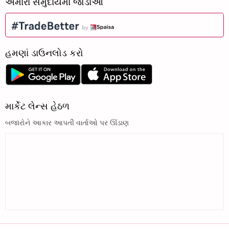
અમારા સમુદાયમાં જોડાઓ
હમણાં ડાઉનલોડ કરો
માર્કેટ લેન્સ હેઠળ
બજારોને આકાર આપતી વાર્તાઓ પર ઊંડાણ