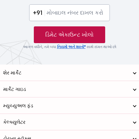
+91
ડિમેટ એકાઉન્ટ ખોલો
આગળ વધીને, તમે બધા
નિયમો અને શરતો*
સાથે સંમત થાઓ છો
શેર માર્કેટ
માર્કેટ ગાઇડ
મ્યુચ્યુઅલ ફંડ
કેલ્ક્યુલેટર
ટોચના સ્ટૉક્સ