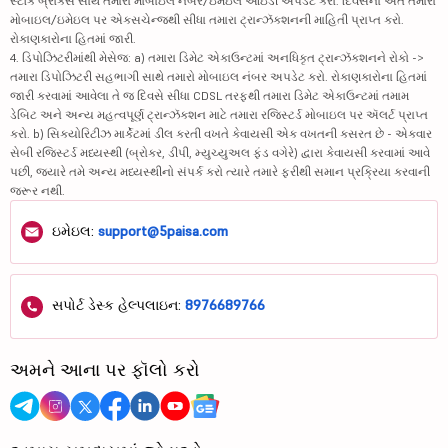
સ્ટૉક બ્રોકર્સ સાથે તમારા મોબાઇલ નંબર/ઇમેઇલ આઇડી અપડેટ કરો. દિવસના અંતે તમારા
મોબાઇલ/ઇમેઇલ પર એક્સચેન્જથી સીધા તમારા ટ્રાન્ઝૅક્શનની માહિતી પ્રાપ્ત કરો.
રોકાણકારોના હિતમાં જારી.
4. ડિપોઝિટરીમાંથી મેસેજ: a) તમારા ડિમેટ એકાઉન્ટમાં અનધિકૃત ટ્રાન્ઝૅક્શનને રોકો ->
તમારા ડિપોઝિટરી સહભાગી સાથે તમારો મોબાઇલ નંબર અપડેટ કરો. રોકાણકારોના હિતમાં
જારી કરવામાં આવેલા તે જ દિવસે સીધા CDSL તરફથી તમારા ડિમેટ એકાઉન્ટમાં તમામ
ડેબિટ અને અન્ય મહત્વપૂર્ણ ટ્રાન્ઝૅક્શન માટે તમારા રજિસ્ટર્ડ મોબાઇલ પર ઍલર્ટ પ્રાપ્ત
કરો. b) સિક્યોરિટીઝ માર્કેટમાં ડીલ કરતી વખતે કેવાયસી એક વખતની કસરત છે - એકવાર
સેબી રજિસ્ટર્ડ મધ્યસ્થી (બ્રોકર, ડીપી, મ્યુચ્યુઅલ ફંડ વગેરે) દ્વારા કેવાયસી કરવામાં આવે
પછી, જ્યારે તમે અન્ય મધ્યસ્થીનો સંપર્ક કરો ત્યારે તમારે ફરીથી સમાન પ્રક્રિયા કરવાની
જરૂર નથી.
ઇમેઇલ:
support@5paisa.com
સપોર્ટ ડેસ્ક હેલ્પલાઇન:
8976689766
અમને આના પર ફૉલો કરો