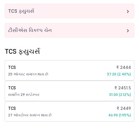
TCS ફ્યુચર્સ
ટીસીએસ વિકલ્પ ચેન
TCS ફ્યુચર્સ
TCS
₹ 2444
25 ઑગસ્ટ સમાપ્ત થાય છે
57.20 (2.40%)
TCS
₹ 2451.5
સમાપ્તિ 29 સપ્ટેમ્બર
51.00 (2.12%)
TCS
₹ 2449
27 ઑક્ટોબર સમાપ્ત થાય છે
46.90 (1.95%)