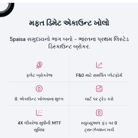
મફત ડિમેટ એકાઉન્ટ ખોલો
5paisa સમુદાયનો ભાગ બનો -
ભારતના પ્રથમ લિસ્ટેડ
ડિસ્કાઉન્ટ બ્રોકર.
ફ્લેટ બ્રોકરેજ
F&O માટે સમર્પિત પ્લેટફોર્મ
0. એકાઉન્ટ ખોલવાના શુલ્ક
ચાર્ટ પર ટ્રેડ કરો
4X લીવરેજ સુધીની MTF
મ્યુચ્યુઅલ ફંડ પર 0
સુવિધા
ટ્રાન્ઝૅક્શન ખર્ચ