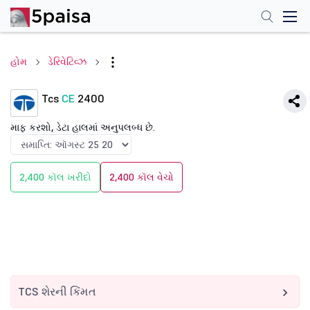
હોમ
ડેરિવેટિવ્ઝ
Tcs
CE
2400
માફ કરશો, ડેટા હાલમાં અનુપલબ્ધ છે.
2,400 કૉલ ખરીદો
2,400 કૉલ વેચો
TCS શેરની કિંમત