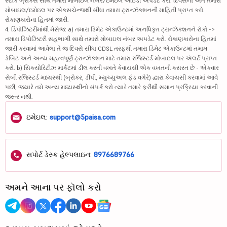
સ્ટૉક બ્રોકર્સ સાથે તમારા મોબાઇલ નંબર/ઇમેઇલ આઇડી અપડેટ કરો. દિવસના અંતે તમારા
મોબાઇલ/ઇમેઇલ પર એક્સચેન્જથી સીધા તમારા ટ્રાન્ઝૅક્શનની માહિતી પ્રાપ્ત કરો.
રોકાણકારોના હિતમાં જારી.
4. ડિપોઝિટરીમાંથી મેસેજ: a) તમારા ડિમેટ એકાઉન્ટમાં અનધિકૃત ટ્રાન્ઝૅક્શનને રોકો ->
તમારા ડિપોઝિટરી સહભાગી સાથે તમારો મોબાઇલ નંબર અપડેટ કરો. રોકાણકારોના હિતમાં
જારી કરવામાં આવેલા તે જ દિવસે સીધા CDSL તરફથી તમારા ડિમેટ એકાઉન્ટમાં તમામ
ડેબિટ અને અન્ય મહત્વપૂર્ણ ટ્રાન્ઝૅક્શન માટે તમારા રજિસ્ટર્ડ મોબાઇલ પર ઍલર્ટ પ્રાપ્ત
કરો. b) સિક્યોરિટીઝ માર્કેટમાં ડીલ કરતી વખતે કેવાયસી એક વખતની કસરત છે - એકવાર
સેબી રજિસ્ટર્ડ મધ્યસ્થી (બ્રોકર, ડીપી, મ્યુચ્યુઅલ ફંડ વગેરે) દ્વારા કેવાયસી કરવામાં આવે
પછી, જ્યારે તમે અન્ય મધ્યસ્થીનો સંપર્ક કરો ત્યારે તમારે ફરીથી સમાન પ્રક્રિયા કરવાની
જરૂર નથી.
ઇમેઇલ:
support@5paisa.com
સપોર્ટ ડેસ્ક હેલ્પલાઇન:
8976689766
અમને આના પર ફૉલો કરો