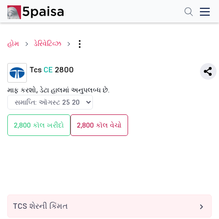
હોમ
ડેરિવેટિવ્ઝ
Tcs
CE
2800
માફ કરશો, ડેટા હાલમાં અનુપલબ્ધ છે.
2,800 કૉલ ખરીદો
2,800 કૉલ વેચો
TCS શેરની કિંમત