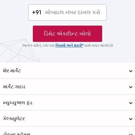
+91
ડિમેટ એકાઉન્ટ ખોલો
આગળ વધીને, તમે બધા
નિયમો અને શરતો*
સાથે સંમત થાઓ છો
શેર માર્કેટ
માર્કેટ ગાઇડ
મ્યુચ્યુઅલ ફંડ
કેલ્ક્યુલેટર
ટોચના સ્ટૉક્સ