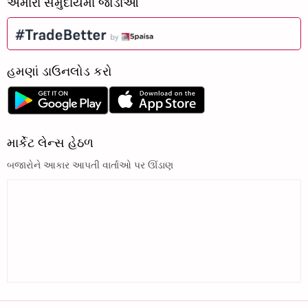
અમારા સમુદાયમાં જોડાઓ
હમણાં ડાઉનલોડ કરો
માર્કેટ લેન્સ હેઠળ
બજારોને આકાર આપતી વાર્તાઓ પર ઊંડાણ