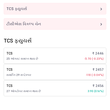
TCS ફ્યુચર્સ
ટીસીએસ વિકલ્પ ચેન
TCS ફ્યુચર્સ
TCS
₹ 2446
25 ઑગસ્ટ સમાપ્ત થાય છે
-5.70 (-0.23%)
TCS
₹ 2457
સમાપ્તિ 29 સપ્ટેમ્બર
-1.10 (-0.04%)
TCS
₹ 2456
27 ઑક્ટોબર સમાપ્ત થાય છે
3.90 (0.16%)