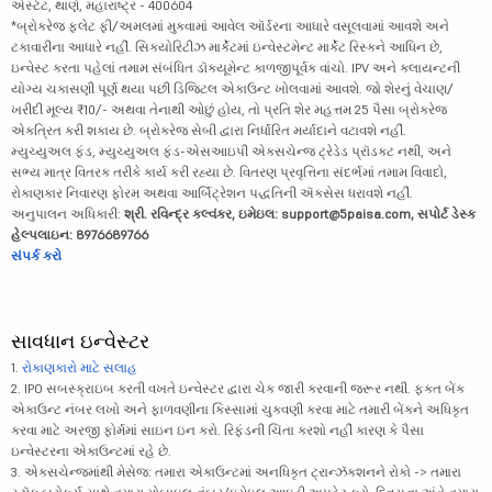
એસ્ટેટ, થાણે, મહારાષ્ટ્ર - 400604
*બ્રોકરેજ ફ્લેટ ફી/અમલમાં મુકવામાં આવેલ ઑર્ડરના આધારે વસૂલવામાં આવશે અને
ટકાવારીના આધારે નહીં. સિક્યોરિટીઝ માર્કેટમાં ઇન્વેસ્ટમેન્ટ માર્કેટ રિસ્કને આધિન છે,
ઇન્વેસ્ટ કરતા પહેલાં તમામ સંબંધિત ડૉક્યૂમેન્ટ કાળજીપૂર્વક વાંચો. IPV અને ક્લાયન્ટની
યોગ્ય ચકાસણી પૂર્ણ થયા પછી ડિજિટલ એકાઉન્ટ ખોલવામાં આવશે. જો શેરનું વેચાણ/
ખરીદી મૂલ્ય ₹10/- અથવા તેનાથી ઓછું હોય, તો પ્રતિ શેર મહત્તમ 25 પૈસા બ્રોકરેજ
એકત્રિત કરી શકાય છે. બ્રોકરેજ સેબી દ્વારા નિર્ધારિત મર્યાદાને વટાવશે નહીં.
મ્યુચ્યુઅલ ફંડ, મ્યુચ્યુઅલ ફંડ-એસઆઇપી એક્સચેન્જ ટ્રેડેડ પ્રૉડક્ટ નથી, અને
સભ્ય માત્ર વિતરક તરીકે કાર્ય કરી રહ્યા છે. વિતરણ પ્રવૃત્તિના સંદર્ભમાં તમામ વિવાદો,
રોકાણકાર નિવારણ ફોરમ અથવા આર્બિટ્રેશન પદ્ધતિની ઍક્સેસ ધરાવશે નહીં.
અનુપાલન અધિકારી:
શ્રી. રવિન્દ્ર કલ્વંકર, ઇમેઇલ: support@5paisa.com, સપોર્ટ ડેસ્ક
હેલ્પલાઇન: 8976689766
સંપર્ક કરો
સાવધાન ઇન્વેસ્ટર
1.
રોકાણકારો માટે સલાહ
2. IPO સબસ્ક્રાઇબ કરતી વખતે ઇન્વેસ્ટર દ્વારા ચેક જારી કરવાની જરૂર નથી. ફક્ત બેંક
એકાઉન્ટ નંબર લખો અને ફાળવણીના કિસ્સામાં ચુકવણી કરવા માટે તમારી બેંકને અધિકૃત
કરવા માટે અરજી ફોર્મમાં સાઇન ઇન કરો. રિફંડની ચિંતા કરશો નહીં કારણ કે પૈસા
ઇન્વેસ્ટરના એકાઉન્ટમાં રહે છે.
3. એક્સચેન્જમાંથી મેસેજ: તમારા એકાઉન્ટમાં અનધિકૃત ટ્રાન્ઝૅક્શનને રોકો -> તમારા