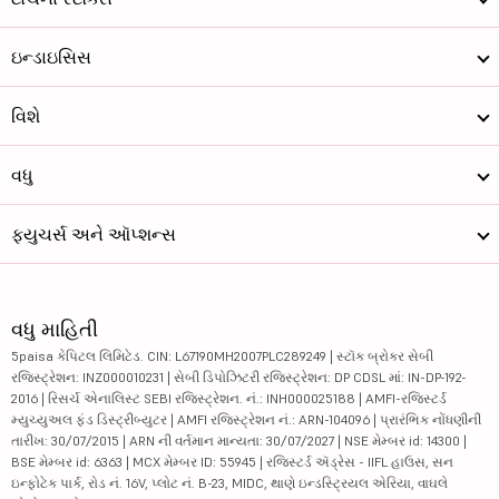
ઇન્ડાઇસિસ
વિશે
વધુ
ફ્યુચર્સ અને ઑપ્શન્સ
વધુ માહિતી
5paisa કેપિટલ લિમિટેડ. CIN: L67190MH2007PLC289249 | સ્ટૉક બ્રોકર સેબી
રજિસ્ટ્રેશન: INZ000010231 | સેબી ડિપોઝિટરી રજિસ્ટ્રેશન: DP CDSL માં: IN-DP-192-
2016 | રિસર્ચ એનાલિસ્ટ SEBI રજિસ્ટ્રેશન. નં.: INH000025188 | AMFI-રજિસ્ટર્ડ
મ્યુચ્યુઅલ ફંડ ડિસ્ટ્રીબ્યુટર | AMFI રજિસ્ટ્રેશન નં.: ARN-104096 | પ્રારંભિક નોંધણીની
તારીખ: 30/07/2015 | ARN ની વર્તમાન માન્યતા: 30/07/2027 | NSE મેમ્બર id: 14300 |
BSE મેમ્બર id: 6363 | MCX મેમ્બર ID: 55945 | રજિસ્ટર્ડ ઍડ્રેસ - IIFL હાઉસ, સન
ઇન્ફોટેક પાર્ક, રોડ નં. 16V, પ્લોટ નં. B-23, MIDC, થાણે ઇન્ડસ્ટ્રિયલ એરિયા, વાઘલે