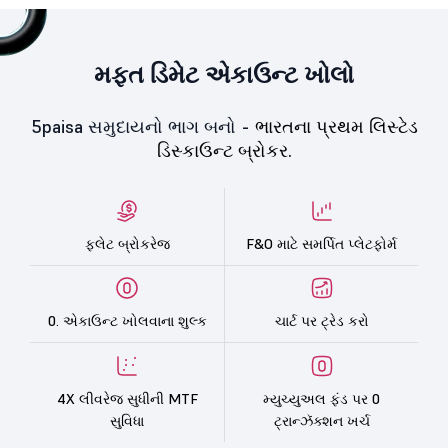
મફત ડિમેટ એકાઉન્ટ ખોલો
5paisa સમુદાયનો ભાગ બનો -
ભારતના પ્રથમ લિસ્ટેડ
ડિસ્કાઉન્ટ બ્રોકર.
ફ્લેટ બ્રોકરેજ
F&O માટે સમર્પિત પ્લેટફોર્મ
0. એકાઉન્ટ ખોલવાના શુલ્ક
ચાર્ટ પર ટ્રેડ કરો
4X લીવરેજ સુધીની MTF
મ્યુચ્યુઅલ ફંડ પર 0
સુવિધા
ટ્રાન્ઝૅક્શન ખર્ચ