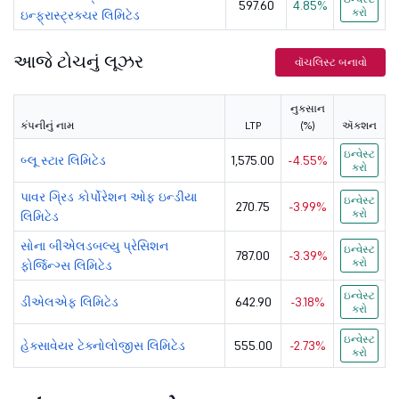
597.60
4.85%
કરો
ઇન્ફ્રાસ્ટ્રક્ચર લિમિટેડ
અમ્બુજા સિમે...
436.5
110077.4
આજે ટોચનું લૂઝર
વૉચલિસ્ટ બનાવો
ગ્રાસિમ ઇન્ડ...
3207.8
217633.08
હીરો મોટોકોર...
5621
નુકસાન
113252.6
કંપનીનું નામ
LTP
(%)
ઍક્શન
એબીબી ઇન્ડીય...
7722
163466.12
ઇન્વેસ્ટ
બ્લૂ સ્ટાર લિમિટેડ
1,575.00
-4.55%
કરો
હિન્ડાલ્કો ઇ...
1026.55
233486.84
પાવર ગ્રિડ કોર્પોરેશન ઓફ ઇન્ડીયા
ઇન્વેસ્ટ
270.75
-3.99%
કરો
લિમિટેડ
હિન્દુસ્તાન ...
2085
488480.02
સોના બીએલડબલ્યુ પ્રેસિશન
ઇન્વેસ્ટ
787.00
-3.39%
ઇન્ડિયન હોટે...
736.9
104657.85
કરો
ફોર્જિન્ગ્સ લિમિટેડ
ઇન્વેસ્ટ
લિન્ડ ઇન્ડીય...
7105
60387.19
ડીએલએફ લિમિટેડ
642.90
-3.18%
કરો
આઈટીસી લિમિટેડ
285
357089.84
ઇન્વેસ્ટ
હેક્સાવેયર ટેક્નોલોજીસ લિમિટેડ
555.00
-2.73%
કરો
કમિન્સ ઇન્ડી...
5375.75
149909.76