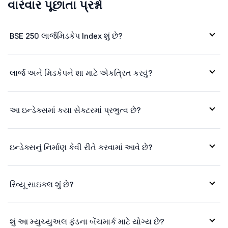
વારંવાર પૂછાતા પ્રશ્નો
ટ્રેન્ટ લિમિટેડ
3110
165568.63
લાર્સન એન્ડ ...
4050
556950.59
BSE 250 લાર્જમિડકેપ Index શું છે?
મહિન્દ્રા એન...
3415
430758.39
લાર્જ અને મિડકેપને શા માટે એકત્રિત કરવું?
મૈક્સ ફાઈનેન...
1525.2
52552.35
બોશ લિમિટેડ
42500
126479.28
આ ઇન્ડેક્સમાં કયા સેક્ટરમાં પ્રભુત્વ છે?
એમઆરએફ લિમિટેડ
133600
57009.02
શેફ્લર ઇન્ડી...
4026.35
63896.16
ઇન્ડેક્સનું નિર્માણ કેવી રીતે કરવામાં આવે છે?
રિલાયન્સ ઇન્...
1325
1733517.73
રિવ્યૂ સાઇકલ શું છે?
પ્રોક્ટર એન્...
8465
27551.54
શ્રી સિમેન્ટ...
26395
96662.13
શું આ મ્યુચ્યુઅલ ફંડના બેંચમાર્ક માટે યોગ્ય છે?