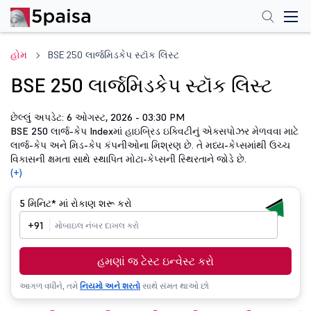
હોમ
BSE 250 લાર્જમિડકેપ સ્ટૉક લિસ્ટ
BSE 250 લાર્જમિડકેપ સ્ટૉક લિસ્ટ
છેલ્લું અપડેટ: 6 ઓગસ્ટ, 2026 - 03:30 PM
BSE 250 લાર્જ-કેપ Indexમાં હાઇબ્રિડ ઇક્વિટીનું એક્સપોઝર મેળવવા માટે
લાર્જ-કેપ અને મિડ-કેપ કંપનીઓના મિશ્રણ છે. તે મધ્ય-કેપ્સમાંથી ઉચ્ચ
વિકાસની ક્ષમતા સાથે સ્થાપિત મોટા-કેપ્સની સ્થિરતાને જોડે છે.
(+)
5 મિનિટ*
માં રોકાણ શરૂ કરો
+91
હમણાં જ ટેસ્ટ ઇન્વેસ્ટ કરો
આગળ વધીને, તમે
નિયમો અને શરતો
સાથે સંમત થાઓ છો