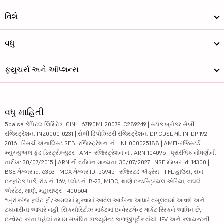
પતન્જલિ ફૂડ્...
355
38954.29
વિશે
ડૉ રેડ્ડીસ લ...
1175
97990.94
વધુ
ટાઇટન કમ્પની...
4984
436080.56
ફ્યુચર્સ અને ઑપ્શન્સ
સ્ટેટ બેંક ઑ...
1084.85
971984.03
ગોદરેજ ઇન્ડસ...
1307.9
44546.87
વધુ માહિતી
શ્રીરામ ફાઇન...
1139
262824.34
5paisa કેપિટલ લિમિટેડ. CIN: L67190MH2007PLC289249 | સ્ટૉક બ્રોકર સેબી
રજિસ્ટ્રેશન: INZ000010231 | સેબી ડિપોઝિટરી રજિસ્ટ્રેશન: DP CDSL માં: IN-DP-192-
P
પિરામલ ફાઇના...
2122
48366.22
2016 | રિસર્ચ એનાલિસ્ટ SEBI રજિસ્ટ્રેશન. નં.: INH000025188 | AMFI-રજિસ્ટર્ડ
મ્યુચ્યુઅલ ફંડ ડિસ્ટ્રીબ્યુટર | AMFI રજિસ્ટ્રેશન નં.: ARN-104096 | પ્રારંભિક નોંધણીની
3એમ ઇન્ડીયા ...
તારીખ: 30/07/2015 | ARN ની વર્તમાન માન્યતા: 30/07/2027 | NSE મેમ્બર id: 14300 |
35926
40326.48
BSE મેમ્બર id: 6363 | MCX મેમ્બર ID: 55945 | રજિસ્ટર્ડ ઍડ્રેસ - IIFL હાઉસ, સન
ઇન્ફોટેક પાર્ક, રોડ નં. 16V, પ્લોટ નં. B-23, MIDC, થાણે ઇન્ડસ્ટ્રિયલ એરિયા, વાઘલે
રેડિકો ખૈતાન...
4470
60948.59
એસ્ટેટ, થાણે, મહારાષ્ટ્ર - 400604
*બ્રોકરેજ ફ્લેટ ફી/અમલમાં મુકવામાં આવેલ ઑર્ડરના આધારે વસૂલવામાં આવશે અને
ચોલામન્ડલમ ઇ...
1939
160811.32
ટકાવારીના આધારે નહીં. સિક્યોરિટીઝ માર્કેટમાં ઇન્વેસ્ટમેન્ટ માર્કેટ રિસ્કને આધિન છે,
ઇન્વેસ્ટ કરતા પહેલાં તમામ સંબંધિત ડૉક્યૂમેન્ટ કાળજીપૂર્વક વાંચો. IPV અને ક્લાયન્ટની