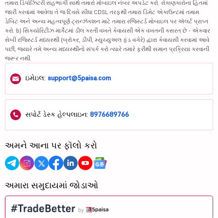
તમારા ડિપોઝિટરી સહભાગી સાથે તમારો મોબાઇલ નંબર અપડેટ કરો. રોકાણકારોના હિતમાં
જારી કરવામાં આવેલા તે જ દિવસે સીધા CDSL તરફથી તમારા ડિમેટ એકાઉન્ટમાં તમામ
યુપીએલ લિમિટેડ
574.65
48693.32
ડેબિટ અને અન્ય મહત્વપૂર્ણ ટ્રાન્ઝૅક્શન માટે તમારા રજિસ્ટર્ડ મોબાઇલ પર ઍલર્ટ પ્રાપ્ત
કરો. b) સિક્યોરિટીઝ માર્કેટમાં ડીલ કરતી વખતે કેવાયસી એક વખતની કસરત છે - એકવાર
લોઈડ્સ મેટલ્...
2061.75
117475.87
સેબી રજિસ્ટર્ડ મધ્યસ્થી (બ્રોકર, ડીપી, મ્યુચ્યુઅલ ફંડ વગેરે) દ્વારા કેવાયસી કરવામાં આવે
પછી, જ્યારે તમે અન્ય મધ્યસ્થીનો સંપર્ક કરો ત્યારે તમારે ફરીથી સમાન પ્રક્રિયા કરવાની
પી આઈ ઇન્ડસ્...
2796
42708.65
જરૂર નથી.
ઇમેઇલ:
ઇન્ફોસિસ લિમ...
support@5paisa.com
1165.2
476765.51
સંવર્ધના મદર...
154
162907.82
સપોર્ટ ડેસ્ક હેલ્પલાઇન:
8976689766
લુપિન લિમિટેડ
2395
109095.68
પિડિલાઇટ ઇન્...
1671
167217.87
અમને આના પર ફૉલો કરો
ક્રિસિલ લિમિટેડ
4545.7
32696.43
હેવેલ્સ ઇન્ડ...
1282.65
80453.4
અમારા સમુદાયમાં જોડાઓ
એમ્ફેસિસ લિમ...
2421.5
46392.42