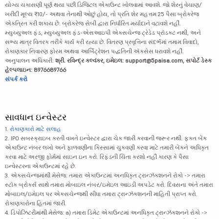
ભારત પેટ્રોલ...
325.4
141023.12
યોગ્ય ચકાસણી પૂર્ણ થયા પછી ડિજિટલ એકાઉન્ટ ખોલવામાં આવશે. જો શેરનું વેચાણ/
ખરીદી મૂલ્ય ₹10/- અથવા તેનાથી ઓછું હોય, તો પ્રતિ શેર મહત્તમ 25 પૈસા બ્રોકરેજ
એકત્રિત કરી શકાય છે. બ્રોકરેજ સેબી દ્વારા નિર્ધારિત મર્યાદાને વટાવશે નહીં.
ટાટા કમ્યુનિ...
1733.35
49735.42
મ્યુચ્યુઅલ ફંડ, મ્યુચ્યુઅલ ફંડ-એસઆઇપી એક્સચેન્જ ટ્રેડેડ પ્રૉડક્ટ નથી, અને
સભ્ય માત્ર વિતરક તરીકે કાર્ય કરી રહ્યા છે. વિતરણ પ્રવૃત્તિના સંદર્ભમાં તમામ વિવાદો,
ભારત એલેક્ટ્...
399.15
284496.59
રોકાણકાર નિવારણ ફોરમ અથવા આર્બિટ્રેશન પદ્ધતિની ઍક્સેસ ધરાવશે નહીં.
અનુપાલન અધિકારી:
શ્રી. રવિન્દ્ર કલ્વંકર, ઇમેઇલ: support@5paisa.com, સપોર્ટ ડેસ્ક
સ્ટીલ ઑથોરિટ...
178
72470.07
હેલ્પલાઇન: 8976689766
સંપર્ક કરો
એનએલસી ઇન્ડી...
302.4
42035.89
નેશનલ અલ્યુમ...
381
69608.34
સાવધાન ઇન્વેસ્ટર
હિન્દુસ્તાન ...
1.
રોકાણકારો માટે સલાહ
396.05
84027.71
2. IPO સબસ્ક્રાઇબ કરતી વખતે ઇન્વેસ્ટર દ્વારા ચેક જારી કરવાની જરૂર નથી. ફક્ત બેંક
એકાઉન્ટ નંબર લખો અને ફાળવણીના કિસ્સામાં ચુકવણી કરવા માટે તમારી બેંકને અધિકૃત
ભારત હેવી ઇલ...
411
142903.88
કરવા માટે અરજી ફોર્મમાં સાઇન ઇન કરો. રિફંડની ચિંતા કરશો નહીં કારણ કે પૈસા
ઇન્વેસ્ટરના એકાઉન્ટમાં રહે છે.
હિન્દુસ્તાન ...
590.1
251533.24
3. એક્સચેન્જમાંથી મેસેજ: તમારા એકાઉન્ટમાં અનધિકૃત ટ્રાન્ઝૅક્શનને રોકો -> તમારા
સ્ટૉક બ્રોકર્સ સાથે તમારા મોબાઇલ નંબર/ઇમેઇલ આઇડી અપડેટ કરો. દિવસના અંતે તમારા
ટાટા એલેક્સી...
3729
23331.19
મોબાઇલ/ઇમેઇલ પર એક્સચેન્જથી સીધા તમારા ટ્રાન્ઝૅક્શનની માહિતી પ્રાપ્ત કરો.
રોકાણકારોના હિતમાં જારી.
4. ડિપોઝિટરીમાંથી મેસેજ: a) તમારા ડિમેટ એકાઉન્ટમાં અનધિકૃત ટ્રાન્ઝૅક્શનને રોકો ->
કોટક મહિન્દ્...
394
395905.36