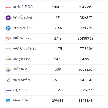
એસીસી લિમિટેડ
1384.95
26155.95
અપોલો ટાયર્સ...
451
28265.17
અશોક લેલૈન્ડ...
177.55
102851.19
એશિયન પેન્ટ્...
2749
264383.69
બજાજ હોલ્ડિન...
11427.1
127284.04
બાલકૃષ્ણ ઇન્...
2470
47895.3
બર્જર પેન્ટ્...
539
63599.62
ભારત ફોર્જ લ...
2230
104701.41
બ્લૂ સ્ટાર લ...
1575
33926.44
એબ્બોટ ઇન્ડી...
27964.5
58933.48