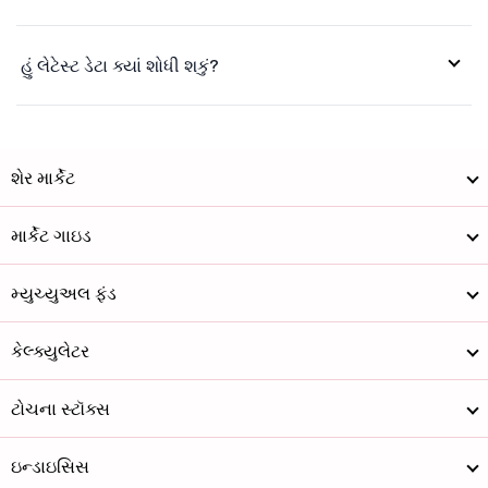
એસઆરએફ લિમિટેડ
2626
78315.44
સીમેન્સ લિમિટેડ
3959
142448.2
હું લેટેસ્ટ ડેટા ક્યાં શોધી શકું?
સુપ્રીમ ઇન્ડ...
3460
43925.89
ટાટા પાવર કમ...
381
121422.9
શેર માર્કેટ
ટાટા કન્સ્યુ...
1090
107554.56
માર્કેટ ગાઇડ
ટાટા મોટર્સ ...
343.75
127796.34
ટાટા સ્ટિલ લ...
189.3
238747.46
મ્યુચ્યુઅલ ફંડ
વોલ્ટાસ લિમિટેડ
1278.5
42981.93
કેલ્ક્યુલેટર
વિપ્રો લિમિટેડ
185.9
184268.7
ટોચના સ્ટૉક્સ
અપોલો હોસ્પિ...
8812.9
128112.13
ઇન્ડાઇસિસ
ગોડફ્રે ફિલિ...
2296
36265.76