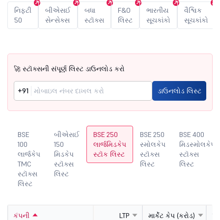
નિફ્ટી
બીએસઈ
બધા
F&O
ભારતીય
વૈશ્વિક
50
સેન્સેક્સ
સ્ટૉક્સ
લિસ્ટ
સૂચકાંકો
સૂચકાંકો
🚀 સ્ટૉક્સની સંપૂર્ણ લિસ્ટ ડાઉનલોડ કરો
+91
ડાઉનલોડ લિસ્ટ
BSE
બીએસઈ
BSE 250
BSE 250
BSE 400
100
150
લાર્જમિડકેપ
સ્મોલકેપ
મિડસ્મોલકેપ
લાર્જકેપ
મિડકેપ
સ્ટૉક લિસ્ટ
સ્ટૉક્સ
સ્ટૉક્સ
્સ
TMC
સ્ટૉક્સ
લિસ્ટ
લિસ્ટ
સ્ટૉક્સ
લિસ્ટ
લિસ્ટ
કંપની
LTP
માર્કેટ કેપ (કરોડ)
પી