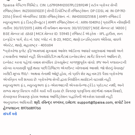
કોફોર્જ લિમિટેડ
1804
78618.39
5paisa કેપિટલ લિમિટેડ. CIN: L67190MH2007PLC289249 | સ્ટૉક બ્રોકર સેબી
રજિસ્ટ્રેશન: INZ000010231 | સેબી ડિપોઝિટરી રજિસ્ટ્રેશન: DP CDSL માં: IN-DP-192-
એક્સચેન્જિન્...
68.02
750.19
2016 | રિસર્ચ એનાલિસ્ટ SEBI રજિસ્ટ્રેશન. નં.: INH000025188 | AMFI-રજિસ્ટર્ડ
મ્યુચ્યુઅલ ફંડ ડિસ્ટ્રીબ્યુટર | AMFI રજિસ્ટ્રેશન નં.: ARN-104096 | પ્રારંભિક નોંધણીની
ડી - લિન્ક ઇ...
437.3
1580.5
તારીખ: 30/07/2015 | ARN ની વર્તમાન માન્યતા: 30/07/2027 | NSE મેમ્બર id: 14300 |
BSE મેમ્બર id: 6363 | MCX મેમ્બર ID: 55945 | રજિસ્ટર્ડ ઍડ્રેસ - IIFL હાઉસ, સન
ઇન્ફોટેક પાર્ક, રોડ નં. 16V, પ્લોટ નં. B-23, MIDC, થાણે ઇન્ડસ્ટ્રિયલ એરિયા, વાઘલે
એક્સ્પ્લોઓ સ...
830
1294.66
એસ્ટેટ, થાણે, મહારાષ્ટ્ર - 400604
*બ્રોકરેજ ફ્લેટ ફી/અમલમાં મુકવામાં આવેલ ઑર્ડરના આધારે વસૂલવામાં આવશે અને
R
રાશિ પેરિફેર...
897.5
5935.35
ટકાવારીના આધારે નહીં. સિક્યોરિટીઝ માર્કેટમાં ઇન્વેસ્ટમેન્ટ માર્કેટ રિસ્કને આધિન છે,
ઇન્વેસ્ટ કરતા પહેલાં તમામ સંબંધિત ડૉક્યૂમેન્ટ કાળજીપૂર્વક વાંચો. IPV અને ક્લાયન્ટની
લેટેન્ટ વ્યૂ...
299.3
6149.81
યોગ્ય ચકાસણી પૂર્ણ થયા પછી ડિજિટલ એકાઉન્ટ ખોલવામાં આવશે. જો શેરનું વેચાણ/
ખરીદી મૂલ્ય ₹10/- અથવા તેનાથી ઓછું હોય, તો પ્રતિ શેર મહત્તમ 25 પૈસા બ્રોકરેજ
ઇમુદ્રા લિમિટેડ
539
4462.72
એકત્રિત કરી શકાય છે. બ્રોકરેજ સેબી દ્વારા નિર્ધારિત મર્યાદાને વટાવશે નહીં.
મ્યુચ્યુઅલ ફંડ, મ્યુચ્યુઅલ ફંડ-એસઆઇપી એક્સચેન્જ ટ્રેડેડ પ્રૉડક્ટ નથી, અને
સભ્ય માત્ર વિતરક તરીકે કાર્ય કરી રહ્યા છે. વિતરણ પ્રવૃત્તિના સંદર્ભમાં તમામ વિવાદો,
એલ એન્ડ ટી ટ...
3612
38145.49
રોકાણકાર નિવારણ ફોરમ અથવા આર્બિટ્રેશન પદ્ધતિની ઍક્સેસ ધરાવશે નહીં.
અનુપાલન અધિકારી:
શ્રી. રવિન્દ્ર કલ્વંકર, ઇમેઇલ: support@5paisa.com, સપોર્ટ ડેસ્ક
સેન્સિસ ટેક ...
843
1762.95
હેલ્પલાઇન: 8976689766
સંપર્ક કરો
ઇન્ટેલેક્ટ ડ...
724.1
10113.93
I
ઇન્ફોબીન્સ ટ...
163.75
1625.3