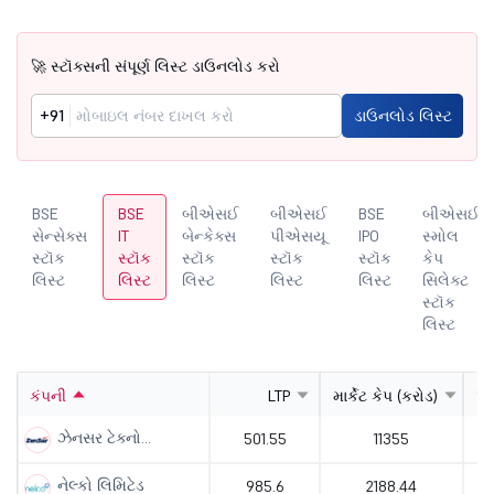
🚀 સ્ટૉક્સની સંપૂર્ણ લિસ્ટ ડાઉનલોડ કરો
+91
ડાઉનલોડ લિસ્ટ
BSE
BSE
બીએસઈ
બીએસઈ
BSE
બીએસઈ
સેન્સેક્સ
IT
બેન્કેક્સ
પીએસયૂ
IPO
સ્મોલ
સ્ટૉક
સ્ટૉક
સ્ટૉક
સ્ટૉક
સ્ટૉક
કેપ
લિસ્ટ
લિસ્ટ
લિસ્ટ
લિસ્ટ
લિસ્ટ
સિલેક્ટ
સ્ટૉક
લિસ્ટ
કંપની
LTP
માર્કેટ કેપ (કરોડ)
પી
ઝેનસર ટેક્નો...
501.55
11355
નેલ્કો લિમિટેડ
985.6
2188.44