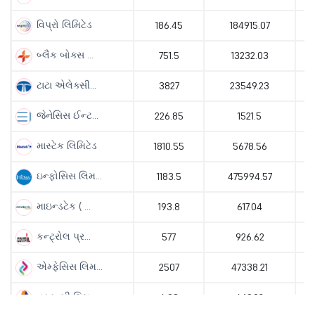
વિપ્રો લિમિટેડ
186.45
184915.07
બ્લૈક બોક્સ ...
751.5
13232.03
ટાટા એલેક્સી...
3827
23549.23
જેનેસિસ ઈન્ટ...
226.85
1521.5
માસ્ટેક લિમિટેડ
1810.55
5678.56
ઇન્ફોસિસ લિમ...
1183.5
475994.57
માઇન્ડટેક ( ...
193.8
617.04
કન્ટ્રોલ પ્ર...
577
926.62
એમ્ફેસિસ લિમ...
2507
47338.21
વક્રન્ગી લિમ...
6.03
649.92