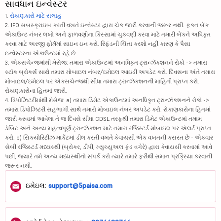
સાવધાન ઇન્વેસ્ટર
ક્વિક હીલ ટે...
155.85
836.21
1.
રોકાણકારો માટે સલાહ
2. IPO સબસ્ક્રાઇબ કરતી વખતે ઇન્વેસ્ટર દ્વારા ચેક જારી કરવાની જરૂર નથી. ફક્ત બેંક
નિન્ટેક સિસ્...
754.8
1357.07
એકાઉન્ટ નંબર લખો અને ફાળવણીના કિસ્સામાં ચુકવણી કરવા માટે તમારી બેંકને અધિકૃત
કરવા માટે અરજી ફોર્મમાં સાઇન ઇન કરો. રિફંડની ચિંતા કરશો નહીં કારણ કે પૈસા
ઇન્વેસ્ટરના એકાઉન્ટમાં રહે છે.
આઇરિસ રિજટેક...
245.95
532.92
3. એક્સચેન્જમાંથી મેસેજ: તમારા એકાઉન્ટમાં અનધિકૃત ટ્રાન્ઝૅક્શનને રોકો -> તમારા
સ્ટૉક બ્રોકર્સ સાથે તમારા મોબાઇલ નંબર/ઇમેઇલ આઇડી અપડેટ કરો. દિવસના અંતે તમારા
હેપીએસ્ટ માઇ...
404.7
6207.48
મોબાઇલ/ઇમેઇલ પર એક્સચેન્જથી સીધા તમારા ટ્રાન્ઝૅક્શનની માહિતી પ્રાપ્ત કરો.
રોકાણકારોના હિતમાં જારી.
E
એક્સેલસોફ્ટ ...
78.62
959.23
4. ડિપોઝિટરીમાંથી મેસેજ: a) તમારા ડિમેટ એકાઉન્ટમાં અનધિકૃત ટ્રાન્ઝૅક્શનને રોકો ->
તમારા ડિપોઝિટરી સહભાગી સાથે તમારો મોબાઇલ નંબર અપડેટ કરો. રોકાણકારોના હિતમાં
I
ઇનોવાના થિન્...
334
681.78
જારી કરવામાં આવેલા તે જ દિવસે સીધા CDSL તરફથી તમારા ડિમેટ એકાઉન્ટમાં તમામ
ડેબિટ અને અન્ય મહત્વપૂર્ણ ટ્રાન્ઝૅક્શન માટે તમારા રજિસ્ટર્ડ મોબાઇલ પર ઍલર્ટ પ્રાપ્ત
કરો. b) સિક્યોરિટીઝ માર્કેટમાં ડીલ કરતી વખતે કેવાયસી એક વખતની કસરત છે - એકવાર
સિલ્વર ટચ ટે...
200
2491.18
સેબી રજિસ્ટર્ડ મધ્યસ્થી (બ્રોકર, ડીપી, મ્યુચ્યુઅલ ફંડ વગેરે) દ્વારા કેવાયસી કરવામાં આવે
પછી, જ્યારે તમે અન્ય મધ્યસ્થીનો સંપર્ક કરો ત્યારે તમારે ફરીથી સમાન પ્રક્રિયા કરવાની
I
ઇન્વેન્ટુરસ ...
1745.1
29822.18
જરૂર નથી.
કેપીઆઈટી ટેક...
635.4
17195.67
ઇમેઇલ:
support@5paisa.com
એફલ 3 આઈ લિમ...
1641.3
23150