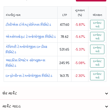
ઓરેકલ ફાઈનેન...
11706.9
102101.26
નુકસાન
કંપનીનું નામ
LTP
(%)
ઍક્શન
સાયન્ટ લિમિટેડ
860.9
9528.19
ઇન્વેસ્ટ
ટીવીએસ ઈલેક્ટ્રોનિક્સ લિમિટેડ
477.60
-5.87%
કરો
ન્યુજેન સોફ્...
567.2
7859.43
ઇન્વેસ્ટ
એક્સેલસોફ્ટ ટેક્નોલોજીસ લિમિટેડ
78.62
-5.67%
કરો
ટીવીએસ ઈલેક્...
477.6
946.32
કેપિલરી ટેક્નોલોજીસ ઇન્ડીયા
ઇન્વેસ્ટ
531.65
-5.37%
કરો
લિમિટેડ
સુબેક્સ લિમિટેડ
14.11
773.94
આઇરિસ રિજટેક સોલ્યુશન્સ
ઇન્વેસ્ટ
245.95
-5.08%
P
પ્રોટિયન ઈગો...
571.6
2299.36
કરો
લિમિટેડ
એક્સેલિયા સો...
1151
1707.94
ઇન્વેસ્ટ
ઇન્ફોબીન્સ ટેક્નોલોજીસ લિમિટેડ
163.75
-2.30%
કરો
બિર્લાસોફ્ટ ...
319.6
8912.24
શેર માર્કેટ
ટેક મહિન્દ્ર...
1648.5
161704.19
એલટીએમ લિમિટેડ
4789.9
138373.85
માર્કેટ ગાઇડ