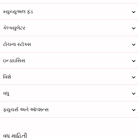
પર્સિસ્ટન્ટ ...
5486.3
86368.13
મ્યુચ્યુઅલ ફંડ
T
ટાટા ટેક્નોલ...
864.05
35462.54
કેલ્ક્યુલેટર
એલાઇડ ડિજિટલ...
116.25
647.52
ટોચના સ્ટૉક્સ
આર સિસ્ટમ્સ ...
246.95
2943.95
સાસ્કેન ટેક્...
1923.8
2910.61
ઇન્ડાઇસિસ
ડાઈનાકોન્સ સ...
1238.85
1563.54
વિશે
ડેટામેટિક્સ ...
858.75
5113.59
વધુ
મોસચિપ ટેક્ન...
205.4
4022.76
ફ્યુચર્સ અને ઑપ્શન્સ
તન્લા પ્લેટફ...
627.2
8145.36
મેગેલેનિક ક્...
29.27
1748.35
વધુ માહિતી