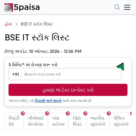
હોમ
BSE IT સ્ટૉક લિસ્ટ
BSE IT સ્ટૉક લિસ્ટ
છેલ્લું અપડેટ: 10 ઓગસ્ટ, 2026 - 12:06 PM
5 મિનિટ*
માં રોકાણ શરૂ કરો
+91
હમણાં જ ટેસ્ટ ઇન્વેસ્ટ કરો
આગળ વધીને, તમે
નિયમો અને શરતો
સાથે સંમત થાઓ છો
નિફ્ટી
બીએસઈ
બધા
F&O
ભારતીય
વૈશ્વિક
50
સેન્સેક્સ
સ્ટૉક્સ
લિસ્ટ
સૂચકાંકો
સૂચકાંકો