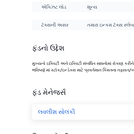
એક્ઝિટ લોડ
શૂન્ય
ટૅક્સની અસર
તમારા ઇન્કમ ટૅક્સ સ્લેબ
ફંડનો ઉદ્દેશ
મુખ્યત્વે ઇક્વિટી અને ઇક્વિટી સંબંધિત સાધનોમાં રોકાણ કરીન
ભવિષ્ય) માં સ્ટૉક/ઇન્ડેક્સ માટે પ્રવર્તમાન કિંમતના તફાવત/ખ
ફંડ મેનેજર્સ
લવલીશ સોલંકી