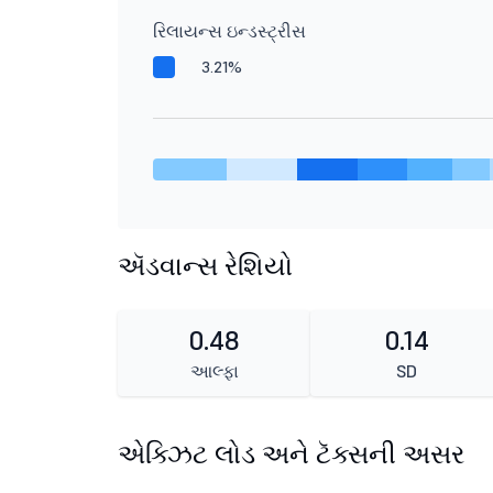
રિલાયન્સ ઇન્ડસ્ટ્રીસ
3.21%
ઍડવાન્સ રેશિયો
0.48
0.14
આલ્ફા
SD
એક્ઝિટ લોડ અને ટૅક્સની અસર