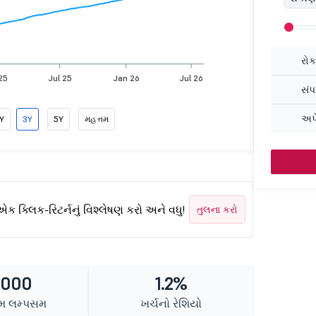
રોક
25
Jul 25
Jan 26
Jul 26
સંપ
અપે
1Y
3Y
5Y
મહત્તમ
એક ક્લિક-રિટર્નનું વિશ્લેષણ કરો અને વધુ!
તુલના કરો
1000
1.2%
તમ લમ્પસમ
ખર્ચનો રેશિયો