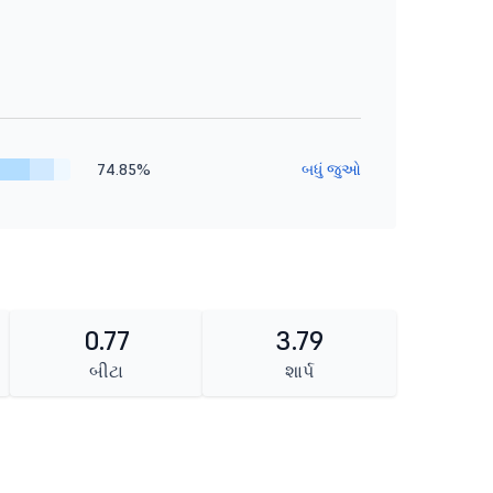
74.85%
બધું જુઓ
0.77
3.79
બીટા
શાર્પ