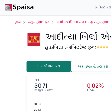
ઇન્વેસ્ટ કર
હોમ
મ્યુચ્યુઅલ ફંડ
આદિત્ય બિરલા સન લાઇફ મ્યુચ્યુઅલ 
આદીત્યા બિર્લા 
હાઇબ્રિડ .
અર્બિટરેજ ફન્ડ
SIP થી શરૂ કરો
એક વખત રોકાણ કરો
નવ
30.71
0.02%
31 જુલાઈ 2026
1 દિવસ
30.86
29.63