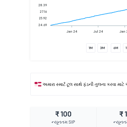
28.39
27.16
25.92
24.69
Jan 24
Jul 24
Jan 
1M
3M
6M
અમારા સ્માર્ટ ટૂલ સાથે ફંડની તુલના કરવા માટે 
₹ 100
₹ 
ન્યૂનતમ SIP
ન્યૂન