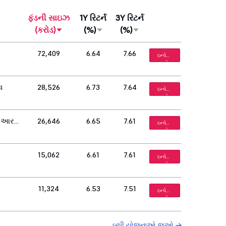
ફંડની સાઇઝ
1Y રિટર્ન
3Y રિટર્ન
(કરોડ)
(%)
(%)
72,409
6.64
7.66
ઇન્વેસ્ટ
કરો
થ
28,526
6.73
7.64
ઇન્વેસ્ટ
કરો
આઇઆર
26,646
6.65
7.61
ઇન્વેસ્ટ
કરો
15,062
6.61
7.61
ઇન્વેસ્ટ
કરો
11,324
6.53
7.51
ઇન્વેસ્ટ
કરો
બધી યોજનાઓ જુઓ