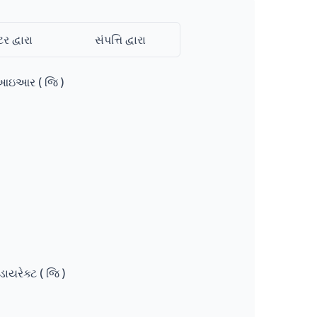
ટર દ્વારા
સંપત્તિ દ્વારા
ીઆઇઆર ( જિ )
ાયરેક્ટ ( જિ )