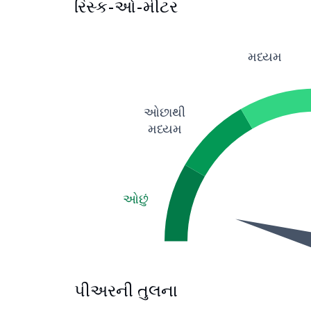
રિસ્ક-ઓ-મીટર
મધ્યમ
ઓછાથી
મધ્યમ
ઓછું
પીઅરની તુલના