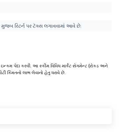
 મુજબ રિટર્ન પર ટૅક્સ લગાવવામાં આવે છે.
ે ઇન્કમ પેદા કરવી. આ સ્કીમ વિવિધ માર્કેટ સેગમેન્ટ (રોકડ અને
ોટી કિંમતનો લાભ લેવાનો હેતુ ધરાવે છે.