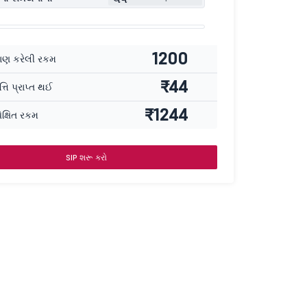
1200
ાણ કરેલી રકમ
₹44
ત્તિ પ્રાપ્ત થઈ
₹1244
ક્ષિત રકમ
SIP શરૂ કરો