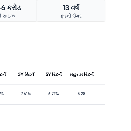
46 કરોડ
13 વર્ષ
ની સાઇઝ
ફંડની ઉંમર
ટર્ન
3Y રિટર્ન
5Y રિટર્ન
મહત્તમ રિટર્ન
5%
7.61%
6.71%
5.28