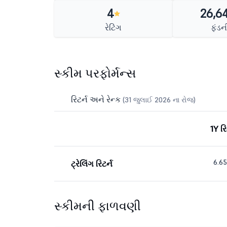
4
26,6
રેટિંગ
ફંડ
સ્કીમ પરફોર્મન્સ
રિટર્ન અને રેન્ક
(31 જુલાઈ 2026 ના રોજ)
1Y રિ
6.6
ટ્રેલિંગ રિટર્ન
સ્કીમની ફાળવણી