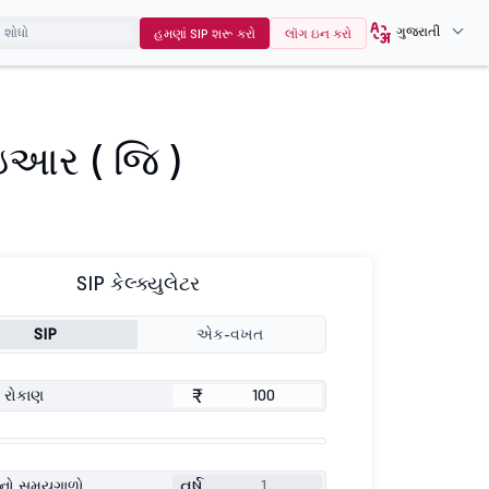
ગુજરાતી
હમણાં SIP શરૂ કરો
લૉગ ઇન કરો
ઇઆર ( જિ )
SIP કેલ્ક્યુલેટર
SIP
એક-વખત
₹
 રોકાણ
વર્ષ
ણનો સમયગાળો