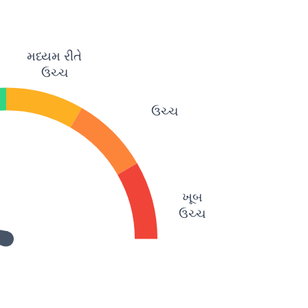
મધ્યમ રીતે
ઉચ્ચ
ઉચ્ચ
ખૂબ
ઉચ્ચ