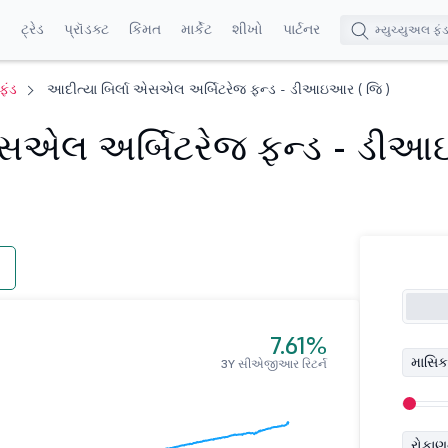
ો
ટ્રેડ
પ્રૉડક્ટ
કિંમત
માર્કેટ
શીખો
પાર્ટનર
ફંડ
આદીત્યા બિર્લા એસએલ અર્બિટરેજ ફન્ડ - ડીઆઇઆર ( જિ )
એસએલ અર્બિટરેજ ફન્ડ - ડીઆ
7.61%
માસિક
3Y સીએજીઆર રિટર્ન
રોકા