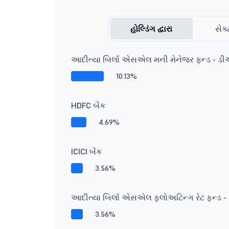
હોલ્ડિંગ દ્વારા
સેક્
આદીત્યા બિર્લા એસએલ મની મેનેજર ફન્ડ - ડ
10.13%
HDFC બેંક
4.69%
ICICI બેંક
3.56%
આદીત્યા બિર્લા એસએલ ફ્લોઅટિન્ગ રેટ ફન્ડ - ડ
3.56%