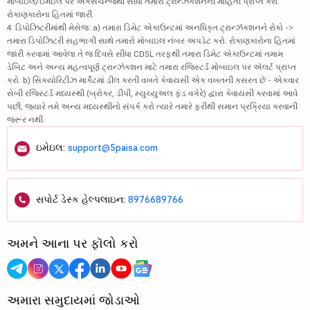
મોબાઇલ/ઇમેઇલ પર એક્સચેન્જથી સીધા તમારા ટ્રાન્ઝૅક્શનની માહિતી પ્રાપ્ત કરો.
રોકાણકારોના હિતમાં જારી.
4. ડિપોઝિટરીમાંથી મેસેજ: a) તમારા ડિમેટ એકાઉન્ટમાં અનધિકૃત ટ્રાન્ઝૅક્શનને રોકો ->
તમારા ડિપોઝિટરી સહભાગી સાથે તમારો મોબાઇલ નંબર અપડેટ કરો. રોકાણકારોના હિતમાં
જારી કરવામાં આવેલા તે જ દિવસે સીધા CDSL તરફથી તમારા ડિમેટ એકાઉન્ટમાં તમામ
ડેબિટ અને અન્ય મહત્વપૂર્ણ ટ્રાન્ઝૅક્શન માટે તમારા રજિસ્ટર્ડ મોબાઇલ પર ઍલર્ટ પ્રાપ્ત
કરો. b) સિક્યોરિટીઝ માર્કેટમાં ડીલ કરતી વખતે કેવાયસી એક વખતની કસરત છે - એકવાર
સેબી રજિસ્ટર્ડ મધ્યસ્થી (બ્રોકર, ડીપી, મ્યુચ્યુઅલ ફંડ વગેરે) દ્વારા કેવાયસી કરવામાં આવે
પછી, જ્યારે તમે અન્ય મધ્યસ્થીનો સંપર્ક કરો ત્યારે તમારે ફરીથી સમાન પ્રક્રિયા કરવાની
જરૂર નથી.
ઇમેઇલ:
support@5paisa.com
સપોર્ટ ડેસ્ક હેલ્પલાઇન:
8976689766
અમને આના પર ફૉલો કરો
અમારા સમુદાયમાં જોડાઓ