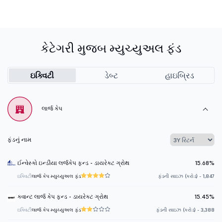
કેટેગરી મુજબ મ્યુચ્યુઅલ ફંડ
ઇક્વિટી
ડેબ્ટ
હાઇબ્રિડ
લાર્જ કેપ
ફંડનું નામ
ઈન્વેસ્કો ઇન્ડીયા લર્જકેપ ફન્ડ - ડાયરેક્ટ ગ્રોથ
15.68%
ઇક્વિટી
લાર્જ કેપ મ્યુચ્યુઅલ ફંડ
ફંડની સાઇઝ (કરોડ) - 1,847
ક્વાન્ટ લાર્જ કેપ ફન્ડ - ડાયરેક્ટ ગ્રોથ
15.45%
ઇક્વિટી
લાર્જ કેપ મ્યુચ્યુઅલ ફંડ
ફંડની સાઇઝ (કરોડ) - 3,388