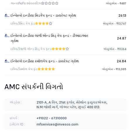
અન્ય
FoFs ઓવરસીઝ
એયુએમ - ₹487
ઈન્વેસ્કો ઇન્ડીયા મિડકૈપ ફન્ડ - ડાયરેક્ટ ગ્રોથ
26.13
ઇક્વિટી
મિડ કેપ ફંડ
એયુએમ - ₹13,767
ઈન્વેસ્કો ઇન્ડીયા લાર્જ એન્ડ મિડ્ કેપ ફન્ડ - ડીઆઇઆર
24.87
ગ્રોથ
ઇક્વિટી
લાર્જ એન્ડ મિડ્ કેપ ફન્ડ
એયુએમ - ₹11,164
ઈન્વેસ્કો ઇન્ડીયા સ્મોલકેપ ફન્ડ - ડાયરેક્ટ ગ્રોથ
24.84
ઇક્વિટી
સ્મોલ કેપ ફંડ
એયુએમ - ₹13,385
AMC સંપર્કની વિગતો
ઍડ્રેસ :
2101-A, A વિંગ, 21st ફ્લોર, મેરેથોન ફ્યુચરએક્સ,
N.M.જોશી માર્ગ, લોઅર પરેલ, મુંબઈ 400 013.
સંપર્ક :
+91022 - 67310000
ઇમેઇલ ID :
mfservices@invesco.com