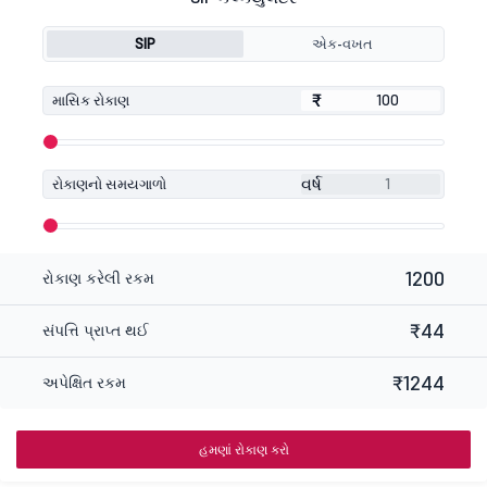
SIP
એક-વખત
₹
₹
માસિક રોકાણ
વર્ષ
રોકાણનો સમયગાળો
1200
રોકાણ કરેલી રકમ
₹44
સંપત્તિ પ્રાપ્ત થઈ
₹1244
અપેક્ષિત રકમ
હમણાં રોકાણ કરો