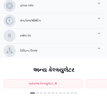
ફોકસ કરેલ
સેક્ટોરલ/થીમેટિક
સ્મોલ કેપ
ડિવિડન્ડ ઉપજ
અન્ય કેલ્ક્યુલેટર
બ્રોકરેજ કેલ્ક્યુલેટર