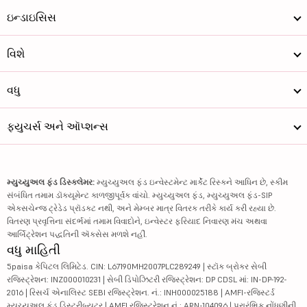
ઇન્ડાઇસિસ
વિશે
વધુ
ફ્યુચર્સ અને ઑપ્શન્સ
મ્યુચ્યુઅલ ફંડ ડિસ્ક્લેમર:
મ્યુચ્યુઅલ ફંડ ઇન્વેસ્ટમેન્ટ માર્કેટ રિસ્કને આધિન છે, સ્કીમ
સંબંધિત તમામ ડૉક્યૂમેન્ટ કાળજીપૂર્વક વાંચો. મ્યુચ્યુઅલ ફંડ, મ્યુચ્યુઅલ ફંડ-SIP
એક્સચેન્જ ટ્રેડેડ પ્રૉડક્ટ નથી, અને મેમ્બર માત્ર વિતરક તરીકે કાર્ય કરી રહ્યા છે.
વિતરણ પ્રવૃત્તિના સંદર્ભમાં તમામ વિવાદોને, ઇન્વેસ્ટર ફરિયાદ નિવારણ મંચ અથવા
આર્બિટ્રેશન પદ્ધતિની ઍક્સેસ મળશે નહીં.
વધુ માહિતી
5paisa કેપિટલ લિમિટેડ. CIN: L67190MH2007PLC289249 | સ્ટૉક બ્રોકર સેબી
રજિસ્ટ્રેશન: INZ000010231 | સેબી ડિપોઝિટરી રજિસ્ટ્રેશન: DP CDSL માં: IN-DP-192-
2016 | રિસર્ચ એનાલિસ્ટ SEBI રજિસ્ટ્રેશન. નં.: INH000025188 | AMFI-રજિસ્ટર્ડ
મ્યુચ્યુઅલ ફંડ ડિસ્ટ્રીબ્યુટર | AMFI રજિસ્ટ્રેશન નં.: ARN-104096 | પ્રારંભિક નોંધણીની