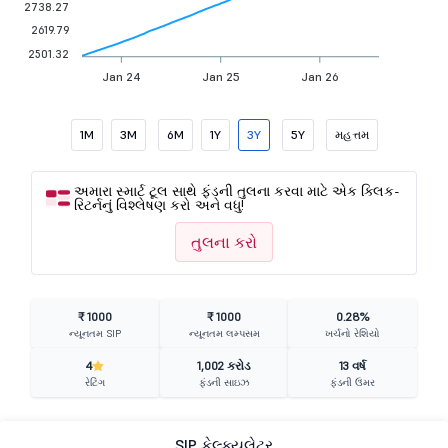
2738.27
2619.79
2501.32
Jan 24
Jan 25
Jan 26
1M
3M
6M
1Y
3Y
5Y
મહત્તમ
અમારા સ્માર્ટ ટૂલ સાથે ફંડની તુલના કરવા માટે એક ક્લિક-
રિટર્નનું વિશ્લેષણ કરો અને વધુ!
તુલના કરો
₹ 1000
₹ 1000
0.28%
ન્યૂનતમ SIP
ન્યૂનતમ લમ્પસમ
ખર્ચનો રેશિયો
4
1,002 કરોડ
13 વર્ષ
રેટિંગ
ફંડની સાઇઝ
ફંડની ઉંમર
SIP કેલ્ક્યુલેટર