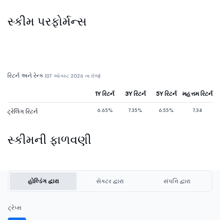
સ્કીમ પરફોર્મન્સ
રિટર્ન અને રેન્ક
(07 ઓગસ્ટ 2026 ના રોજ)
1Y રિટર્ન
3Y રિટર્ન
5Y રિટર્ન
મહત્તમ રિટર્ન
6.65%
7.35%
6.55%
7.34
ટ્રેલિંગ રિટર્ન
સ્કીમની ફાળવણી
હોલ્ડિંગ દ્વારા
સેક્ટર દ્વારા
સંપત્તિ દ્વારા
ટ્રેપ્સ