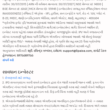
તારીખ: 30/07/2015 | ARN ની વર્તમાન માન્યતા: 30/07/2027 | NSE મેમ્બર id: 14300 |
BSE મેમ્બર id: 6363 | MCX મેમ્બર ID: 55945 | ઇન્વેસ્ટમેન્ટ સલાહકાર રજિસ્ટ્રેશન નંબર:
INA000014252 | રજિસ્ટર્ડ ઍડ્રેસ - IIFL હાઉસ, સન ઇન્ફોટેક પાર્ક, રોડ નં. 16V, પ્લોટ નં.
B-23, MIDC, થાણે ઇન્ડસ્ટ્રિયલ એરિયા, વાઘલે એસ્ટેટ, થાણે, મહારાષ્ટ્ર - 400604
*બ્રોકરેજ ફ્લેટ ફી/અમલમાં મુકવામાં આવેલ ઑર્ડરના આધારે વસૂલવામાં આવશે અને
ટકાવારીના આધારે નહીં. સિક્યોરિટીઝ માર્કેટમાં ઇન્વેસ્ટમેન્ટ માર્કેટ રિસ્કને આધિન છે,
ઇન્વેસ્ટ કરતા પહેલાં તમામ સંબંધિત ડૉક્યૂમેન્ટ કાળજીપૂર્વક વાંચો. IPV અને ક્લાયન્ટની
યોગ્ય ચકાસણી પૂર્ણ થયા પછી ડિજિટલ એકાઉન્ટ ખોલવામાં આવશે. જો શેરનું વેચાણ/
ખરીદી મૂલ્ય ₹10/- અથવા તેનાથી ઓછું હોય, તો પ્રતિ શેર મહત્તમ 25 પૈસા બ્રોકરેજ
એકત્રિત કરી શકાય છે. બ્રોકરેજ સેબી દ્વારા નિર્ધારિત મર્યાદાને વટાવશે નહીં.
અનુપાલન અધિકારી:
શ્રી. રવિન્દ્ર કલ્વંકર, ઇમેઇલ: support@5paisa.com, સપોર્ટ ડેસ્ક
હેલ્પલાઇન: 8976689766
સંપર્ક કરો
સાવધાન ઇન્વેસ્ટર
1.
રોકાણકારો માટે સલાહ
2. IPO સબસ્ક્રાઇબ કરતી વખતે ઇન્વેસ્ટર દ્વારા ચેક જારી કરવાની જરૂર નથી. ફક્ત બેંક
એકાઉન્ટ નંબર લખો અને ફાળવણીના કિસ્સામાં ચુકવણી કરવા માટે તમારી બેંકને અધિકૃત
કરવા માટે અરજી ફોર્મમાં સાઇન ઇન કરો. રિફંડની ચિંતા કરશો નહીં કારણ કે પૈસા
ઇન્વેસ્ટરના એકાઉન્ટમાં રહે છે.
3. એક્સચેન્જમાંથી મેસેજ: તમારા એકાઉન્ટમાં અનધિકૃત ટ્રાન્ઝૅક્શનને રોકો -> તમારા
સ્ટૉક બ્રોકર્સ સાથે તમારા મોબાઇલ નંબર/ઇમેઇલ આઇડી અપડેટ કરો. દિવસના અંતે તમારા