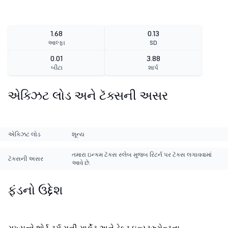
1.68
0.13
આલ્ફા
SD
0.01
3.88
બીટા
શાર્પ
એક્ઝિટ લોડ અને ટૅક્સની અસર
એક્ઝિટ લોડ
શૂન્ય
તમારા ઇન્કમ ટૅક્સ સ્લેબ મુજબ રિટર્ન પર ટૅક્સ લગાવવામાં
ટૅક્સની અસર
આવે છે.
ફંડનો ઉદ્દેશ