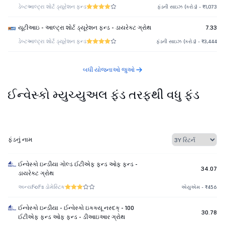
ડેબ્ટ
આલ્ટ્રા શોર્ટ ડ્યૂરેશન ફન્ડ
ફંડની સાઇઝ (કરોડ) - ₹1,073
યૂટીઆઇ - આલ્ટ્રા શોર્ટ ડ્યૂરેશન ફન્ડ - ડાયરેક્ટ ગ્રોથ
7.33
ડેબ્ટ
આલ્ટ્રા શોર્ટ ડ્યૂરેશન ફન્ડ
ફંડની સાઇઝ (કરોડ) - ₹3,444
બધી યોજનાઓ જુઓ
ઈન્વેસ્કો મ્યુચ્યુઅલ ફંડ તરફથી વધુ ફંડ
ફંડનું નામ
ઈન્વેસ્કો ઇન્ડીયા ગોલ્ડ ઈટીએફ ફન્ડ ઓફ ફન્ડ -
34.07
ડાયરેક્ટ ગ્રોથ
અન્ય
FoFs ડોમેસ્ટિક
એયુએમ - ₹456
ઈન્વેસ્કો ઇન્ડીયા - ઈન્વેસ્કો ઇક્ક્યૂ નસ્દક્ - 100
30.78
ઈટીએફ ફન્ડ ઓફ ફન્ડ - ડીઆઇઆર ગ્રોથ