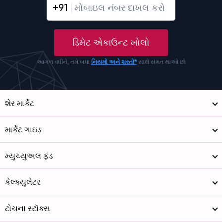
+91
ડિમેટ એકાઉન્ટ ખોલો
આગળ વધીને, તમે બધા
નિયમો અને શરતો*
સાથે સંમત થાઓ છો
શેર માર્કેટ
માર્કેટ ગાઇડ
મ્યુચ્યુઅલ ફંડ
કેલ્ક્યુલેટર
ટોચના સ્ટૉક્સ