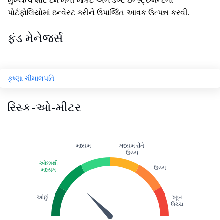
મુખ્યત્વે શોર્ટ ટર્મ મની માર્કેટ અને ડેબ્ટ ઇન્સ્ટ્રુમેન્ટના
પોર્ટફોલિયોમાં ઇન્વેસ્ટ કરીને ઉપાર્જિત આવક ઉત્પન્ન કરવી.
ફંડ મેનેજર્સ
કૃષ્ણા ચીમાલપતિ
રિસ્ક-ઓ-મીટર
મધ્યમ
મધ્યમ રીતે
ઉચ્ચ
ઓછાથી
ઉચ્ચ
મધ્યમ
ઓછું
ખૂબ
ઉચ્ચ