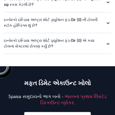
sip રકમ કેટલી છે?
ઇન્વેસ્કો ઇન્ડિયા અલ્ટ્રા શોર્ટ ડ્યૂરેશન ફંડ-Dir (G) ની ટોચની
સ્ટૉક હોલ્ડિંગ્સ શું છે?
ઇન્વેસ્કો ઇન્ડિયા અલ્ટ્રા શોર્ટ ડ્યૂરેશન ફંડ-Dir (G) એ કયા
ટોચના સેક્ટરમાં રોકાણ કર્યું છે?
મફત ડિમેટ એકાઉન્ટ ખોલો
5paisa સમુદાયનો ભાગ બનો -
ભારતના પ્રથમ લિસ્ટેડ
ડિસ્કાઉન્ટ બ્રોકર.