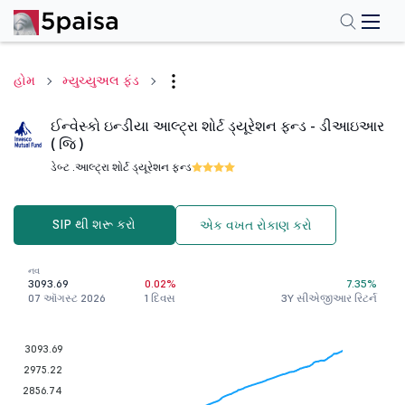
હોમ
મ્યુચ્યુઅલ ફંડ
ઈન્વેસ્કો ઇન્ડીયા આલ્ટ્રા શોર્ટ ડ્યૂરેશન ફન્ડ - ડીઆઇઆર
( જિ )
ડેબ્ટ .
આલ્ટ્રા શોર્ટ ડ્યૂરેશન ફન્ડ
SIP થી શરૂ કરો
એક વખત રોકાણ કરો
નવ
3093.69
0.02%
7.35%
07 ઑગસ્ટ 2026
1 દિવસ
3Y સીએજીઆર રિટર્ન
3093.69
2975.22
2856.74