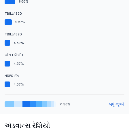
9.00%
TBILL-182D
5.97%
TBILL-182D
4.59%
એસ I ડી બી I
4.57%
HDFC બેંક
4.57%
બધું જુઓ
71.30%
ઍડવાન્સ રેશિયો