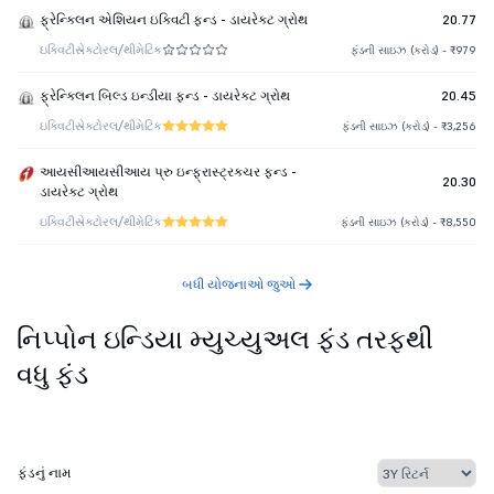
ફ્રેન્ક્લિન એશિયન ઇક્વિટી ફન્ડ - ડાયરેક્ટ ગ્રોથ
20.77
ઇક્વિટી
સેક્ટોરલ/થીમેટિક
ફંડની સાઇઝ (કરોડ) - ₹979
ફ્રેન્ક્લિન બિલ્ડ ઇન્ડીયા ફન્ડ - ડાયરેક્ટ ગ્રોથ
20.45
ઇક્વિટી
સેક્ટોરલ/થીમેટિક
ફંડની સાઇઝ (કરોડ) - ₹3,256
આયસીઆયસીઆય પ્રુ ઇન્ફ્રાસ્ટ્રક્ચર ફન્ડ -
20.30
ડાયરેક્ટ ગ્રોથ
ઇક્વિટી
સેક્ટોરલ/થીમેટિક
ફંડની સાઇઝ (કરોડ) - ₹8,550
બધી યોજનાઓ જુઓ
નિપ્પોન ઇન્ડિયા મ્યુચ્યુઅલ ફંડ તરફથી
વધુ ફંડ
ફંડનું નામ