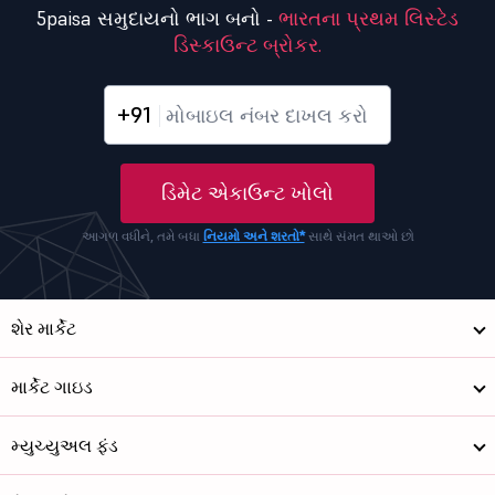
5paisa સમુદાયનો ભાગ બનો -
ભારતના પ્રથમ લિસ્ટેડ
ડિસ્કાઉન્ટ બ્રોકર.
+91
ડિમેટ એકાઉન્ટ ખોલો
આગળ વધીને, તમે બધા
નિયમો અને શરતો*
સાથે સંમત થાઓ છો
શેર માર્કેટ
માર્કેટ ગાઇડ
મ્યુચ્યુઅલ ફંડ