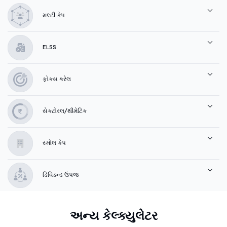
મલ્ટી કેપ
ELSS
ફોકસ કરેલ
સેક્ટોરલ/થીમેટિક
સ્મોલ કેપ
ડિવિડન્ડ ઉપજ
અન્ય કેલ્ક્યુલેટર