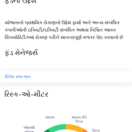
ફંડનો ઉદ્દેશ
યોજનાનો પ્રાથમિક રોકાણનો ઉદ્દેશ ફાર્મા અને અન્ય સંબંધિત
કંપનીઓની ઇક્વિટી/ઇક્વિટી સંબંધિત અથવા નિશ્ચિત આવક
સિક્યોરિટીઝમાં રોકાણ કરીને સાતત્યપૂર્ણ વળતર પેદા કરવાનો છે
ફંડ મેનેજર્સ
શૈલેશ રાજ ભાન
રિસ્ક-ઓ-મીટર
મધ્યમ
મધ્યમ રીતે
ઉચ્ચ
ઓછાથી
ઉચ્ચ
મધ્યમ