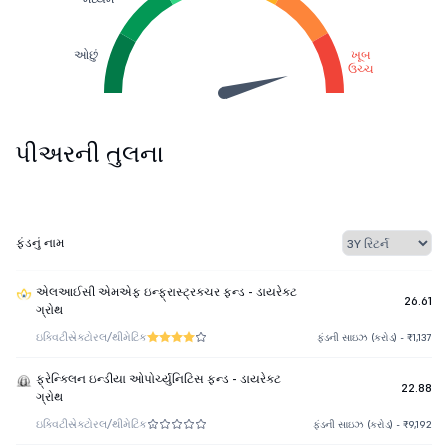
ઓછું
ખૂબ
ઉચ્ચ
પીઅરની તુલના
ફંડનું નામ
એલઆઈસી એમએફ ઇન્ફ્રાસ્ટ્રક્ચર ફન્ડ - ડાયરેક્ટ
26.61
ગ્રોથ
ઇક્વિટી
સેક્ટોરલ/થીમેટિક
ફંડની સાઇઝ (કરોડ) - ₹1,137
ફ્રેન્ક્લિન ઇન્ડીયા ઓપોર્ચ્યુનિટિસ ફન્ડ - ડાયરેક્ટ
22.88
ગ્રોથ
ઇક્વિટી
સેક્ટોરલ/થીમેટિક
ફંડની સાઇઝ (કરોડ) - ₹9,192