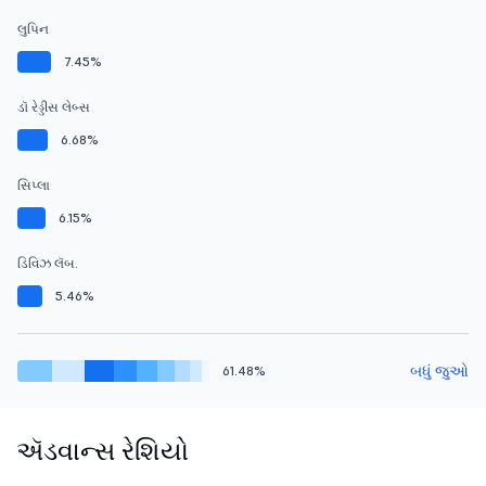
લુપિન
7.45%
ડૉ રેડ્ડીસ લેબ્સ
6.68%
સિપ્લા
6.15%
ડિવિઝ લૅબ.
5.46%
બધું જુઓ
61.48%
ઍડવાન્સ રેશિયો