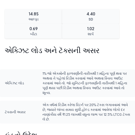
14.85
4.40
આલ્ફા
SD
0.69
1.02
બીટા
શાર્પ
એક્ઝિટ લોડ અને ટૅક્સની અસર
1% જો એકમોની ફાળવણીની તારીખથી 1 મહિના પૂર્ણ થવા પર
અથવા તે પહેલાં રિડીમ કરવામાં આવે અથવા સ્વિચ આઉટ
એક્ઝિટ લોડ
કરવામાં આવે તો. જો યુનિટની ફાળવણીની તારીખથી 1 મહિના
પૂર્ણ થયા પછી રિડીમ અથવા સ્વિચ આઉટ કરવામાં આવે તો
શૂન્ય.
એક વર્ષમાં રિડીમ કરેલા રિટર્ન પર 20% ટૅક્સ લગાવવામાં આવે
છે, જ્યારે લાંબા સમય સુધી હોલ્ડ કરવામાં આવેલા લોકો દર
ટૅક્સની અસર
નાણાંકીય વર્ષે ₹1.25 લાખથી વધુના લાભ પર 12.5% LTCG ટૅક્સ
લે છે.