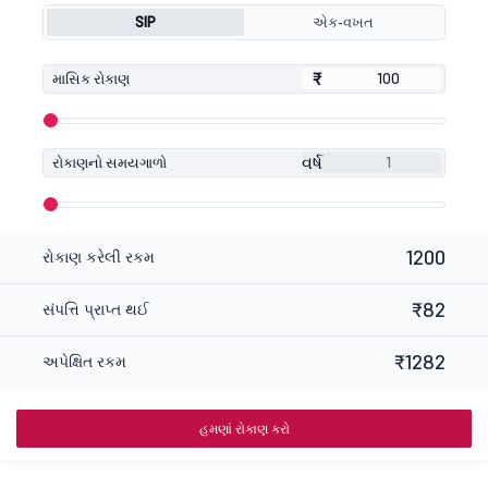
SIP
એક-વખત
₹
₹
માસિક રોકાણ
વર્ષ
રોકાણનો સમયગાળો
1200
રોકાણ કરેલી રકમ
₹82
સંપત્તિ પ્રાપ્ત થઈ
₹1282
અપેક્ષિત રકમ
હમણાં રોકાણ કરો