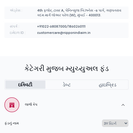
ઍડ્રેસ :
4th ફ્લોર, ટાવર A, પેનિન્સુલા બિઝનેસ -s પાર્ક, ગણપતરાવ
કદમ માર્ગ લોઅર પરેલ (W), મુંબઈ - 400013.
સંપર્ક :
+91022-68087000/1860260111
ઇમેઇલ ID :
customercare@nipponindiaim.in
કેટેગરી મુજબ મ્યુચ્યુઅલ ફંડ
ઇક્વિટી
ડેબ્ટ
હાઇબ્રિડ
લાર્જ કેપ
ફંડનું નામ