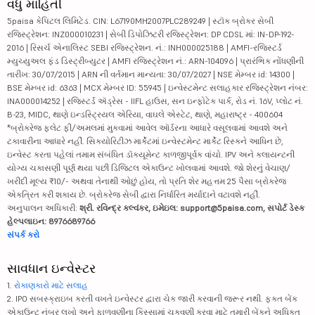
વધુ માહિતી
5paisa કેપિટલ લિમિટેડ. CIN: L67190MH2007PLC289249 | સ્ટૉક બ્રોકર સેબી
રજિસ્ટ્રેશન: INZ000010231 | સેબી ડિપોઝિટરી રજિસ્ટ્રેશન: DP CDSL માં: IN-DP-192-
2016 | રિસર્ચ એનાલિસ્ટ SEBI રજિસ્ટ્રેશન. નં.: INH000025188 | AMFI-રજિસ્ટર્ડ
મ્યુચ્યુઅલ ફંડ ડિસ્ટ્રીબ્યુટર | AMFI રજિસ્ટ્રેશન નં.: ARN-104096 | પ્રારંભિક નોંધણીની
તારીખ: 30/07/2015 | ARN ની વર્તમાન માન્યતા: 30/07/2027 | NSE મેમ્બર id: 14300 |
BSE મેમ્બર id: 6363 | MCX મેમ્બર ID: 55945 | ઇન્વેસ્ટમેન્ટ સલાહકાર રજિસ્ટ્રેશન નંબર:
INA000014252 | રજિસ્ટર્ડ ઍડ્રેસ - IIFL હાઉસ, સન ઇન્ફોટેક પાર્ક, રોડ નં. 16V, પ્લોટ નં.
B-23, MIDC, થાણે ઇન્ડસ્ટ્રિયલ એરિયા, વાઘલે એસ્ટેટ, થાણે, મહારાષ્ટ્ર - 400604
*બ્રોકરેજ ફ્લેટ ફી/અમલમાં મુકવામાં આવેલ ઑર્ડરના આધારે વસૂલવામાં આવશે અને
ટકાવારીના આધારે નહીં. સિક્યોરિટીઝ માર્કેટમાં ઇન્વેસ્ટમેન્ટ માર્કેટ રિસ્કને આધિન છે,
ઇન્વેસ્ટ કરતા પહેલાં તમામ સંબંધિત ડૉક્યૂમેન્ટ કાળજીપૂર્વક વાંચો. IPV અને ક્લાયન્ટની
યોગ્ય ચકાસણી પૂર્ણ થયા પછી ડિજિટલ એકાઉન્ટ ખોલવામાં આવશે. જો શેરનું વેચાણ/
ખરીદી મૂલ્ય ₹10/- અથવા તેનાથી ઓછું હોય, તો પ્રતિ શેર મહત્તમ 25 પૈસા બ્રોકરેજ
એકત્રિત કરી શકાય છે. બ્રોકરેજ સેબી દ્વારા નિર્ધારિત મર્યાદાને વટાવશે નહીં.
અનુપાલન અધિકારી:
શ્રી. રવિન્દ્ર કલ્વંકર, ઇમેઇલ: support@5paisa.com, સપોર્ટ ડેસ્ક
હેલ્પલાઇન: 8976689766
સંપર્ક કરો
સાવધાન ઇન્વેસ્ટર
1.
રોકાણકારો માટે સલાહ
2. IPO સબસ્ક્રાઇબ કરતી વખતે ઇન્વેસ્ટર દ્વારા ચેક જારી કરવાની જરૂર નથી. ફક્ત બેંક
એકાઉન્ટ નંબર લખો અને ફાળવણીના કિસ્સામાં ચુકવણી કરવા માટે તમારી બેંકને અધિકૃત