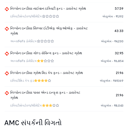
નિપ્પોન ઇન્ડીયા તાઈવાન ઇક્વિટી ફન્ડ - ડાયરેક્ટ ગ્રોથ
57.59
ઇક્વિટી
સેક્ટોરલ/થીમેટિક
એયુએમ - ₹1,192
નિપ્પોન ઇન્ડીયા સિલ્વર ઈટીએફ એફઓએફ - ડાયરેક્ટ
43.33
ગ્રોથ
અન્ય
FoFs ડોમેસ્ટિક
એયુએમ - ₹4,230
નિપ્પોન ઇન્ડીયા ગોલ્ડ સેવિન્ગ ફન્ડ - ડાયરેક્ટ ગ્રોથ
32.95
અન્ય
FoFs ડોમેસ્ટિક
એયુએમ - ₹6,854
નિપ્પોન ઇન્ડીયા ગ્રોથ મિડ કેપ ફન્ડ - ડાયરેક્ટ ગ્રોથ
21.96
ઇક્વિટી
મિડ કેપ ફંડ
એયુએમ - ₹49,169
નિપ્પોન ઇન્ડીયા પાવર એન્ડ ઇન્ફ્રા ફન્ડ - ડાયરેક્ટ
21.96
ગ્રોથ
ઇક્વિટી
સેક્ટોરલ/થીમેટિક
એયુએમ - ₹8,043
AMC સંપર્કની વિગતો