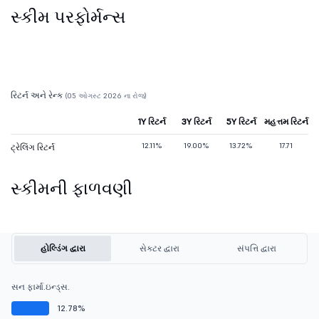
સ્કીમ પરફોર્મન્સ
રિટર્ન અને રેન્ક
(05 ઓગસ્ટ 2026 ના રોજ)
1Y રિટર્ન
3Y રિટર્ન
5Y રિટર્ન
મહત્તમ રિટર્ન
12.11%
19.00%
13.72%
17.71
ટ્રેલિંગ રિટર્ન
સ્કીમની ફાળવણી
હોલ્ડિંગ દ્વારા
સેક્ટર દ્વારા
સંપત્તિ દ્વારા
સન ફાર્મા.ઇન્ડ્સ.
12.78%