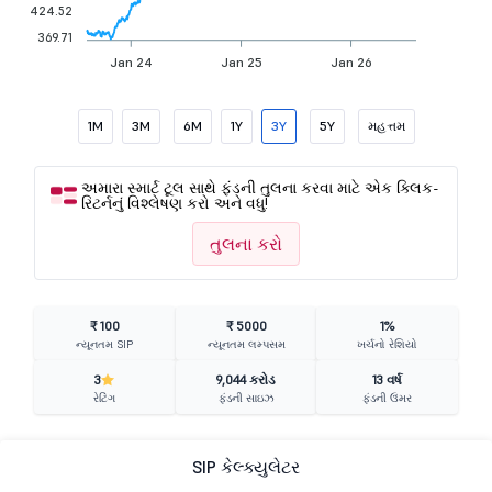
424.52
369.71
Jan 24
Jan 25
Jan 26
1M
3M
6M
1Y
3Y
5Y
મહત્તમ
અમારા સ્માર્ટ ટૂલ સાથે ફંડની તુલના કરવા માટે એક ક્લિક-
રિટર્નનું વિશ્લેષણ કરો અને વધુ!
તુલના કરો
₹ 100
₹ 5000
1%
ન્યૂનતમ SIP
ન્યૂનતમ લમ્પસમ
ખર્ચનો રેશિયો
3
9,044 કરોડ
13 વર્ષ
રેટિંગ
ફંડની સાઇઝ
ફંડની ઉંમર
SIP કેલ્ક્યુલેટર