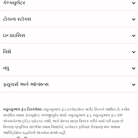
કેલ્ક્યુલેટર
ટોચના સ્ટૉક્સ
ઇન્ડાઇસિસ
વિશે
વધુ
ફ્યુચર્સ અને ઑપ્શન્સ
મ્યુચ્યુઅલ ફંડ ડિસ્ક્લેમર:
મ્યુચ્યુઅલ ફંડ ઇન્વેસ્ટમેન્ટ માર્કેટ રિસ્કને આધિન છે, સ્કીમ
સંબંધિત તમામ ડૉક્યૂમેન્ટ કાળજીપૂર્વક વાંચો. મ્યુચ્યુઅલ ફંડ, મ્યુચ્યુઅલ ફંડ-SIP
એક્સચેન્જ ટ્રેડેડ પ્રૉડક્ટ નથી, અને મેમ્બર માત્ર વિતરક તરીકે કાર્ય કરી રહ્યા છે.
વિતરણ પ્રવૃત્તિના સંદર્ભમાં તમામ વિવાદોને, ઇન્વેસ્ટર ફરિયાદ નિવારણ મંચ અથવા
આર્બિટ્રેશન પદ્ધતિની ઍક્સેસ મળશે નહીં.