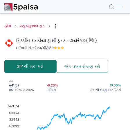
હોમ
મ્યુચ્યુઅલ ફંડ
નિપ્પોન ઇન્ડીયા ફાર્મા ફન્ડ - ડાયરેક્ટ ( જિ )
ઇક્વિટી .
સેક્ટોરલ/થીમેટિક
SIP થી શરૂ કરો
એક વખત રોકાણ કરો
નવ
641.57
-0.20%
19.00%
05 ઑગસ્ટ 2026
1 દિવસ
3Y સીએજીઆર રિટર્ન
643.74
588.93
534.13
479.32