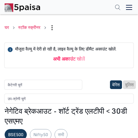
घर
स्टॉक स्क्रीनर
मौजूदा वैल्यू में देरी हो रही है, लाइव वैल्यू के लिए डीमैट अकाउंट खोलें.
i
अभी अकाउंट खोलें
बेरिश
बुलिश
नेगेटिव ब्रेकआउट - शॉर्ट ट्रेंड एलटीपी < 30डी
एसएमए
BSE500
Nifty50
सभी