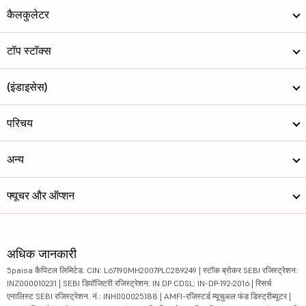
कैलकुलेटर
टॉप स्टॉक्स
(इंडाइसेस)
परिचय
अन्य
फ्यूचर और ऑप्शन
अधिक जानकारी
5paisa कैपिटल लिमिटेड. CIN: L67190MH2007PLC289249 | स्टॉक ब्रोकर SEBI रजिस्ट्रेशन:
INZ000010231 | SEBI डिपॉजिटरी रजिस्ट्रेशन: IN DP CDSL: IN-DP-192-2016 | रिसर्च
एनालिस्ट SEBI रजिस्ट्रेशन. नं.: INH000025188 | AMFI-रजिस्टर्ड म्यूचुअल फंड डिस्ट्रीब्यूटर |