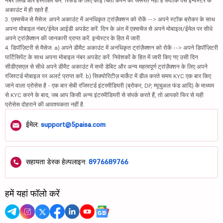
नंबर लिखें और हस्ताक्षर करें. रिफंड के लिए कोई चिंता करने की जरूरत नहीं है क्योंकि पैसे इन्वेस्टर के
अकाउंट में ही रहते हैं.
3. एक्सचेंज से मैसेज: अपने अकाउंट में अनधिकृत ट्रांज़ैक्शन को रोकें --> अपने स्टॉक ब्रोकर के साथ
अपना मोबाइल नंबर/ईमेल आईडी अपडेट करें. दिन के अंत में एक्सचेंज से अपने मोबाइल/ईमेल पर सीधे
अपने ट्रांज़ैक्शन की जानकारी प्राप्त करें. इन्वेस्टर के हित में जारी.
4. डिपॉज़िटरी से मैसेज: a) अपने डीमैट अकाउंट में अनधिकृत ट्रांज़ैक्शन को रोकें --> अपने डिपॉज़िटरी
पार्टिसिपेंट के साथ अपना मोबाइल नंबर अपडेट करें. निवेशकों के हित में जारी किए गए उसी दिन
सीडीएसएल से सीधे अपने डीमैट अकाउंट में सभी डेबिट और अन्य महत्वपूर्ण ट्रांज़ैक्शन के लिए अपने
रजिस्टर्ड मोबाइल पर अलर्ट प्राप्त करें. b) सिक्योरिटीज़ मार्केट में डील करते समय KYC एक बार किए
जाने वाला प्रोसेस है - एक बार सेबी रजिस्टर्ड इंटरमीडियरी (ब्रोकर, DP, म्यूचुअल फंड आदि) के माध्यम
से KYC करने के बाद, जब आप किसी अन्य इंटरमीडियरी से संपर्क करते हैं, तो आपको फिर से यही
प्रोसेस दोहराने की आवश्यकता नहीं है.
ईमेल:
support@5paisa.com
सहायता डेस्क हेल्पलाइन:
8976689766
हमें यहां फॉलो करें