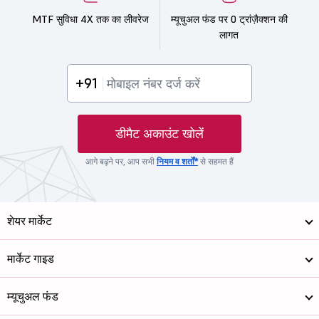
MTF सुविधा 4X तक का लीवरेज
म्यूचुअल फंड पर 0 ट्रांज़ैक्शन की
लागत
+91
डीमैट अकाउंट खोलें
आगे बढ़ने पर, आप सभी
नियम व शर्तों*
से सहमत हैं
शेयर मार्केट
मार्केट गाइड
म्यूचुअल फंड