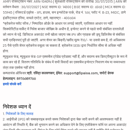
AMFI रजिस्ट्रेशन नंबर: ARN-104096 | शुरुआती रजिस्ट्रेशन की तारीख: 30/07/2015 | ARN की
वर्तमान वैधता : 30/07/2027 | NSE सदस्य ID: 14300 | BSE सदस्य ID: 6363 | MCX सदस्य ID:
55945 | रजिस्टर्ड एड्रेस - IIFL हाउस, सन इन्फोटेक पार्क, रोड नं. 16V, प्लॉट नं. B-23, MIDC, ठाणे
इंडस्ट्रियल एरिया, वाघले एस्टेट, ठाणे, महाराष्ट्र - 400604
*ब्रोकरेज फ्लैट फीस / निष्पादित ऑर्डर के आधार पर लगाई जाएगी, प्रतिशत आधार पर नहीं.
सिक्योरिटीज़ मार्केट में निवेश बाजार जोखिम के अधीन है, इन्वेस्ट करने से पहले सभी संबंधित दस्तावेज़ों
को ध्यान से पढ़ें. डिजिटल अकाउंट तभी खोला जाएगा जब IPV और ग्राहक की ड्यू डिलिजेंस से संबंधित
सभी प्रक्रियाएं पूरी हो जाएंगी. अगर शेयर का बिक्री/खरीद मूल्य ₹10/- या उससे कम है, तो अधिकतम
25 पैसे प्रति शेयर ब्रोकरेज वसूला जा सकता है. ब्रोकरेज SEBI द्वारा निर्धारित सीमा से अधिक नहीं
होगा.
म्यूचुअल फंड, म्यूचुअल फंड-SIP एक्सचेंज ट्रेडेड प्रोडक्ट नहीं हैं, और सदस्य बस डिस्ट्रीब्यूटर के रूप में
काम कर रहे हैं. वितरण गतिविधि के संबंध में सभी विवादों का एक्सचेंज इन्वेस्टर निवारण मंच या मध्यस्थता
तंत्र तक एक्सेस नहीं होगा.
कम्प्लायंस ऑफिसर:
श्री. रविंद्र कलवणकर, ईमेल: support@5paisa.com, सपोर्ट डेस्क
हेल्पलाइन: 8976689766
हमसे संपर्क करें
निवेशक ध्यान दें
1.
निवेशकों के लिए सलाह
2. आईपीओ (IPO) को सब्सक्राइब करते समय निवेशकों द्वारा चेक जारी करने की आवश्यकता नहीं है.
आवंटन की स्थिति में, बैंक को भुगतान करने का अधिकार देने के लिए एप्लीकेशन फॉर्म पर अपना अकाउंट